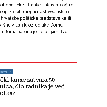
robošnjačke stranke i aktivisti oštro
oji ograničiti mogućnost većinskim
rvatske političke predstavnike ili
zvršne vlasti kroz odluke Doma
gu Doma naroda jer je on jamstvo
čki lanac zatvara 50
nica, dio radnika je već
 otkaz