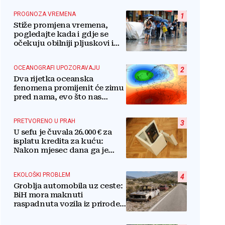
PROGNOZA VREMENA
1
Stiže promjena vremena,
pogledajte kada i gdje se
očekuju obilniji pljuskovi i
grmljavina
OCEANOGRAFI UPOZORAVAJU
2
Dva rijetka oceanska
fenomena promijenit će zimu
pred nama, evo što nas
očekuje
PRETVORENO U PRAH
3
U sefu je čuvala 26.000 € za
isplatu kredita za kuću:
Nakon mjesec dana ga je
otvorila, pozlilo joj je
EKOLOŠKI PROBLEM
4
Groblja automobila uz ceste:
BiH mora maknuti
raspadnuta vozila iz prirode i
pretvoriti ih u resurs