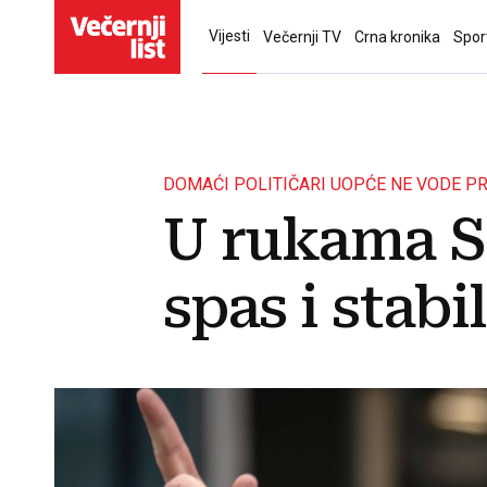
Vijesti
Večernji TV
Crna kronika
Spor
DOMAĆI POLITIČARI UOPĆE NE VODE PR
U rukama Sc
spas i stabi