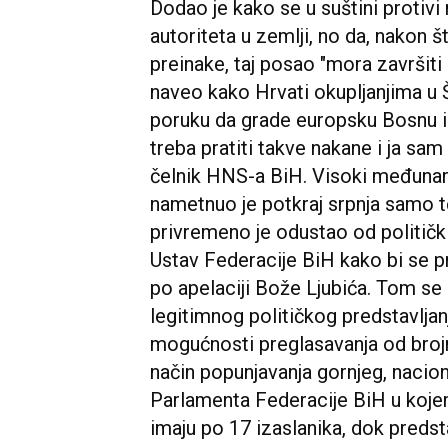
Dodao je kako se u suštini protiv
autoriteta u zemlji, no da, nakon
preinake, taj posao "mora završiti
naveo kako Hrvati okupljanjima u 
poruku da grade europsku Bosnu i
treba pratiti takve nakane i ja sam 
čelnik HNS-a BiH. Visoki međunar
nametnuo je potkraj srpnja samo 
privremeno je odustao od politički
Ustav Federacije BiH kako bi se 
po apelaciji Bože Ljubića. Tom se
legitimnog političkog predstavljanj
mogućnosti preglasavanja od brojn
način popunjavanja gornjeg, naci
Parlamenta Federacije BiH u kojemu
imaju po 17 izaslanika, dok preds