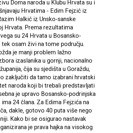
zivu Doma naroda u Klubu Hrvata su i
ašnjavaju Hrvatima - Edim Fejzić iz
Razim Halkić iz Unsko-sanske
roj Hrvata. Prema rezultatima
 svega su 24 Hrvata u Bosansko-
no tek osam živi na tome području.
žda je manji problem lažno
zbora izaslanika u gornji, nacionalno
upanija, čija su sjedišta u Goraždu,
 zaključiti da tamo izabrani hrvatski
et naroda koji bi trebali predstavljati
osebna je upravo Bosansko-podrinjska
a ima 24 člana. Za Edima Fejzića na
ača, dakle, gotovo 40 puta više nego
niji. Kako bi se osigurao nastavak
ganizirana je prava hajka na visokog