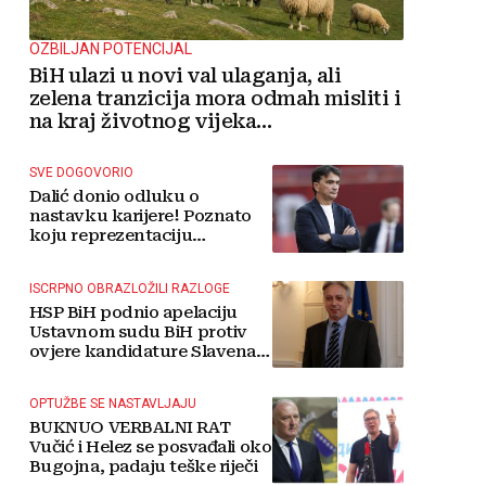
OZBILJAN POTENCIJAL
BiH ulazi u novi val ulaganja, ali
zelena tranzicija mora odmah misliti i
na kraj životnog vijeka
vjetroelektrana
SVE DOGOVORIO
Dalić donio odluku o
nastavku karijere! Poznato
koju reprezentaciju
preuzima
ISCRPNO OBRAZLOŽILI RAZLOGE
HSP BiH podnio apelaciju
Ustavnom sudu BiH protiv
ovjere kandidature Slavena
Kovačevića
OPTUŽBE SE NASTAVLJAJU
BUKNUO VERBALNI RAT
Vučić i Helez se posvađali oko
Bugojna, padaju teške riječi