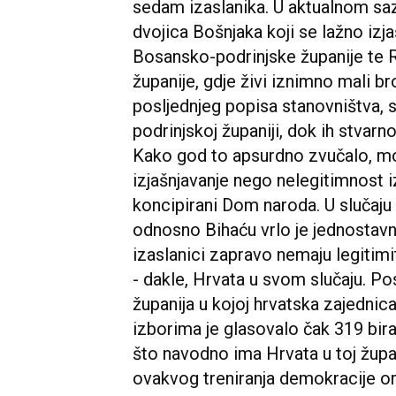
sedam izaslanika. U aktualnom sa
dvojica Bošnjaka koji se lažno izj
Bosansko-podrinjske županije te 
županije, gdje živi iznimno mali b
posljednjeg popisa stanovništva,
podrinjskoj županiji, dok ih stvar
Kako god to apsurdno zvučalo, mo
izjašnjavanje nego nelegitimnost i
koncipirani Dom naroda. U slučaju ž
odnosno Bihaću vrlo je jednostavno
izaslanici zapravo nemaju legitimit
- dakle, Hrvata u svom slučaju. P
županija u kojoj hrvatska zajednic
izborima je glasovalo čak 319 bir
što navodno ima Hrvata u toj župa
ovakvog treniranja demokracije or