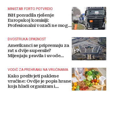
MINISTAR FORTO POTVRDIO
BiH ponudila rješenje
Europskoj komisiji:
Profesionalni vozači ne mogu
više čekati
DVOSTRUKA OPASNOST
Amerikanci se pripremaju za
rat s dvije supersile?
Mijenjaju pravila i uvode
taktičko nuklearno oružje
VODIČ ZA PREHRANU NA VRUĆINAMA
Kako preživjeti paklene
vrućine: Ovdje je popis hrane
koja hladi organizam i
napitaka s kojima si činite
'medvjeđu uslugu'