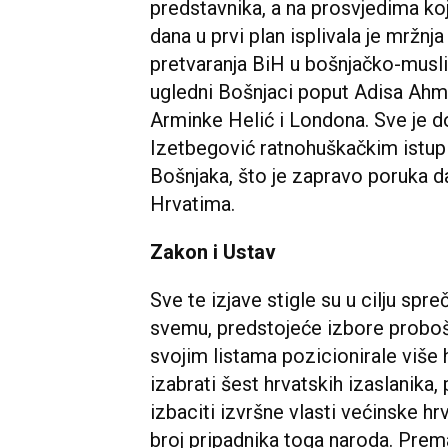
predstavnika, a na prosvjedima koj
dana u prvi plan isplivala je mržn
pretvaranja BiH u bošnjačko-muslim
ugledni Bošnjaci poput Adisa Ahm
Arminke Helić i Londona. Sve je do
Izetbegović ratnohuškačkim istup
Bošnjaka, što je zapravo poruka d
Hrvatima.
Zakon i Ustav
Sve te izjave stigle su u cilju spr
svemu, predstojeće izbore probošn
svojim listama pozicionirale više 
izabrati šest hrvatskih izaslanika,
izbaciti izvršne vlasti većinske hr
broj pripadnika toga naroda. Pre