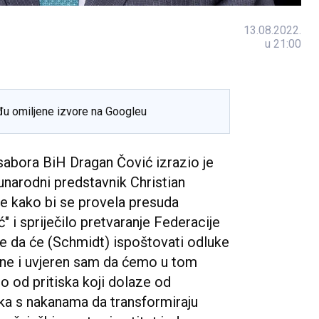
13.08.2022.
u 21:00
đu omiljene izvore na Googleu
abora BiH Dragan Čović izrazio je
unarodni predstavnik Christian
e kako bi se provela presuda
 i spriječilo pretvaranje Federacije
se da će (Schmidt) ispoštovati odluke
ne i uvjeren sam da ćemo u tom
no od pritiska koji dolaze od
aka s nakanama da transformiraju