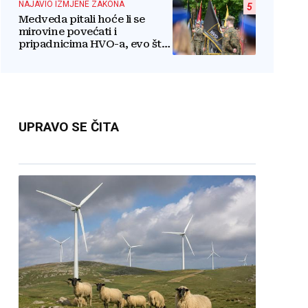
NAJAVIO IZMJENE ZAKONA
5
Medveda pitali hoće li se
mirovine povećati i
pripadnicima HVO-a, evo što
je rekao
UPRAVO SE ČITA