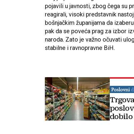
pojavili u javnosti, zbog čega su p
reagirali, visoki predstavnik nast
bošnjačkim županijama da izaberu h
pak da se poveća prag za izbor i
naroda. Zato je važno očuvati ulo
stabilne i ravnopravne BiH.
Trgova
poslov
dobilo