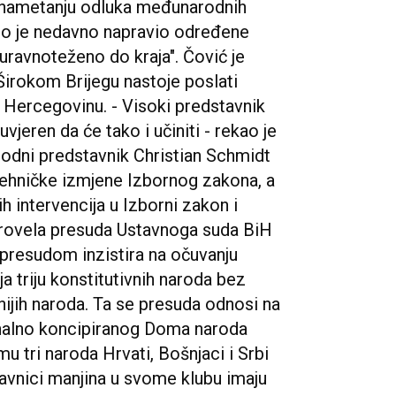
i nametanju odluka međunarodnih
 što je nedavno napravio određene
 uravnoteženo do kraja". Čović je
Širokom Brijegu nastoje poslati
 Hercegovinu. - Visoki predstavnik
uvjeren da će tako i učiniti - rekao je
odni predstavnik Christian Schmidt
tehničke izmjene Izbornog zakona, a
h intervencija u Izborni zakon i
provela presuda Ustavnoga suda BiH
 presudom inzistira na očuvanju
a triju konstitutivnih naroda bez
ijih naroda. Ta se presuda odnosi na
onalno koncipiranog Doma naroda
 tri naroda Hrvati, Bošnjaci i Srbi
tavnici manjina u svome klubu imaju