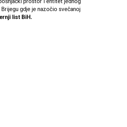
bošnjački prostor i entitet jednog
 Brijegu gdje je nazočio svečanoj
rnji list BiH.