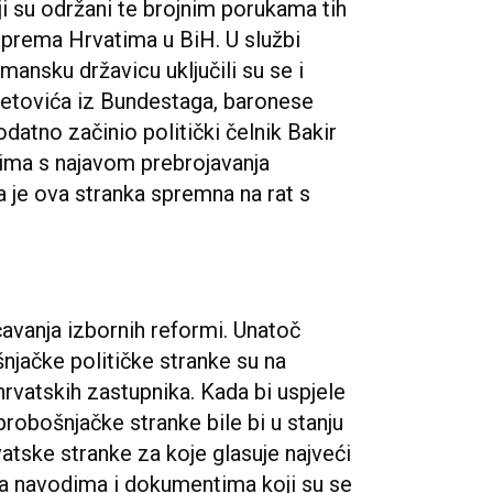
i su održani te brojnim porukama tih
ja prema Hrvatima u BiH. U službi
ansku državicu uključili su se i
etovića iz Bundestaga, baronese
datno začinio politički čelnik Bakir
ima s najavom prebrojavanja
a je ova stranka spremna na rat s
ečavanja izbornih reformi. Unatoč
jačke političke stranke su na
hrvatskih zastupnika. Kada bi uspjele
 probošnjačke stranke bile bi u stanju
vatske stranke za koje glasuje najveći
ma navodima i dokumentima koji su se