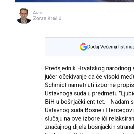
Autor
Zoran Krešić
Dodaj Večernji list me
Predsjednik Hrvatskog narodnog s
jučer očekivanje da će visoki međ
Schmidt nametnuti izborne propis
Ustavnoga suda u predmetu "Ljubić"
BiH u bošnjački entitet. - Nadam 
Ustavnog suda Bosne i Hercegovi
slučaju na ove izbore ići relaksira
značajnog dijela bošnjačkih stran