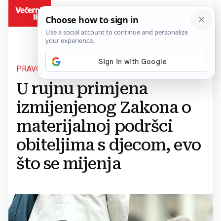
BiH
PRAVO NA DJEČIJI DODATAK
U rujnu primjena
izmijenjenog Zakona o
materijalnoj podršci
obiteljima s djecom, evo
što se mijenja