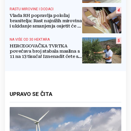
RASTU MIROVINE I DODACI
4
Vlada RH popravlja položaj
branitelja: Rast najnižih mirovina
i ukidanje smanjenja osjetit će se
i u BiH
NA VIŠE OD 30 HEKTARA
5
HERCEGOVAČKA TVRTKA
povećava broj stabala maslina s
11 na 13 tisuća! Iznenadit ćete se
kako ih štite
UPRAVO SE ČITA