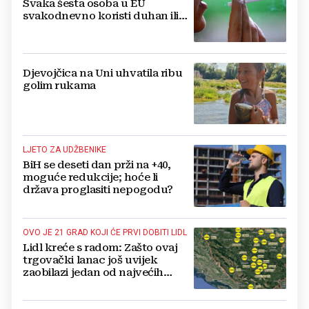
Svaka šesta osoba u EU
svakodnevno koristi duhan ili
srodne proizvode
Djevojčica na Uni uhvatila ribu
golim rukama
LJETO ZA UDŽBENIKE
BiH se deseti dan prži na +40,
moguće redukcije; hoće li
država proglasiti nepogodu?
OVO JE 21 GRAD KOJI ĆE PRVI DOBITI LIDL
Lidl kreće s radom: Zašto ovaj
trgovački lanac još uvijek
zaobilazi jedan od najvećih
gradova u BiH?