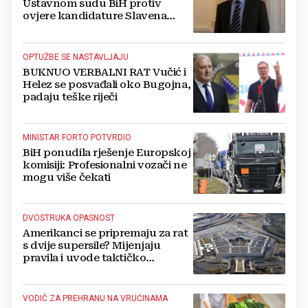
Ustavnom sudu BiH protiv
ovjere kandidature Slavena
Kovačevića
OPTUŽBE SE NASTAVLJAJU
BUKNUO VERBALNI RAT Vučić i
Helez se posvađali oko Bugojna,
padaju teške riječi
MINISTAR FORTO POTVRDIO
BiH ponudila rješenje Europskoj
komisiji: Profesionalni vozači ne
mogu više čekati
DVOSTRUKA OPASNOST
Amerikanci se pripremaju za rat
s dvije supersile? Mijenjaju
pravila i uvode taktičko
nuklearno oružje
VODIČ ZA PREHRANU NA VRUĆINAMA