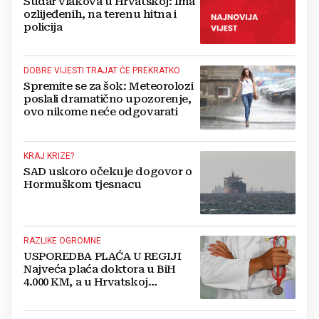
Sudar vlakova u Hrvatskoj: Ima
ozlijeđenih, na terenu hitna i
policija
DOBRE VIJESTI TRAJAT ĆE PREKRATKO
Spremite se za šok: Meteorolozi
poslali dramatično upozorenje,
ovo nikome neće odgovarati
KRAJ KRIZE?
SAD uskoro očekuje dogovor o
Hormuškom tjesnacu
RAZLIKE OGROMNE
USPOREDBA PLAĆA U REGIJI
Najveća plaća doktora u BiH
4.000 KM, a u Hrvatskoj
najmanja 3.000 eura