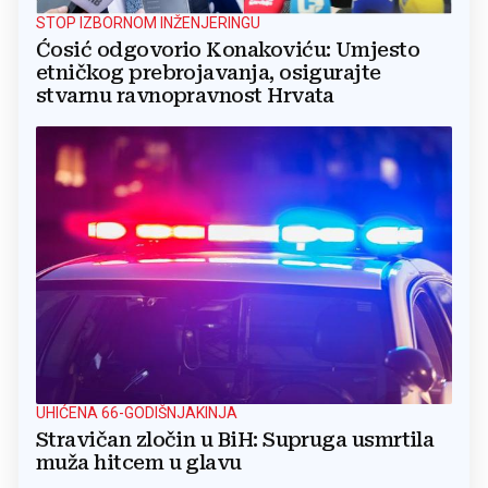
STOP IZBORNOM INŽENJERINGU
Ćosić odgovorio Konakoviću: Umjesto
etničkog prebrojavanja, osigurajte
stvarnu ravnopravnost Hrvata
UHIĆENA 66-GODIŠNJAKINJA
Stravičan zločin u BiH: Supruga usmrtila
muža hitcem u glavu