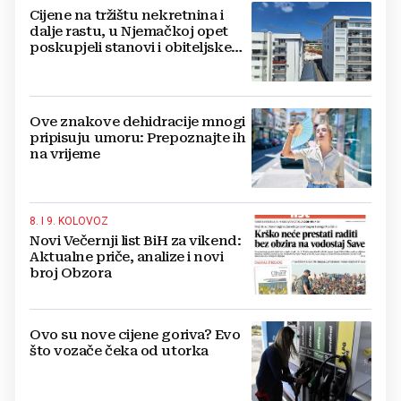
Cijene na tržištu nekretnina i
dalje rastu, u Njemačkoj opet
poskupjeli stanovi i obiteljske
kuće
Ove znakove dehidracije mnogi
pripisuju umoru: Prepoznajte ih
na vrijeme
8. I 9. KOLOVOZ
Novi Večernji list BiH za vikend:
Aktualne priče, analize i novi
broj Obzora
Ovo su nove cijene goriva? Evo
što vozače čeka od utorka