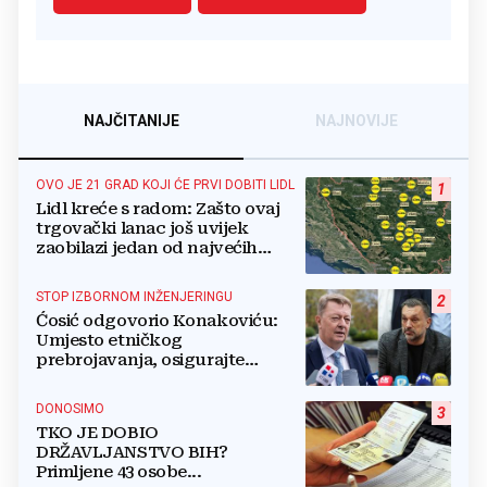
NAJČITANIJE
NAJNOVIJE
OVO JE 21 GRAD KOJI ĆE PRVI DOBITI LIDL
1
Lidl kreće s radom: Zašto ovaj
trgovački lanac još uvijek
zaobilazi jedan od najvećih
gradova u BiH?
STOP IZBORNOM INŽENJERINGU
2
Ćosić odgovorio Konakoviću:
Umjesto etničkog
prebrojavanja, osigurajte
stvarnu ravnopravnost Hrvata
DONOSIMO
3
TKO JE DOBIO
DRŽAVLJANSTVO BIH?
Primljene 43 osobe...