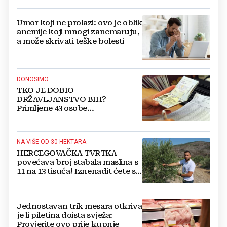
Umor koji ne prolazi: ovo je oblik
anemije koji mnogi zanemaruju,
a može skrivati teške bolesti
DONOSIMO
TKO JE DOBIO
DRŽAVLJANSTVO BIH?
Primljene 43 osobe...
NA VIŠE OD 30 HEKTARA
HERCEGOVAČKA TVRTKA
povećava broj stabala maslina s
11 na 13 tisuća! Iznenadit ćete se
kako ih štite
Jednostavan trik mesara otkriva
je li piletina doista svježa:
Provjerite ovo prije kupnje