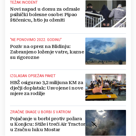
TEŽAK INCIDENT
Novi napad u domu za odrasle
psihički bolesne osobe: Pipao
štićenicu, htio ju oženiti
"NE PONOVIMO 2022. GODINU"
Poziv na oprez na Blidinju:
Zabranjeno loženje vatre, kazne
su rigorozne
IZGLASAN OPSEŽAN PAKET
HBŽ osigurao 3,2 milijuna KM za
dječji doplatak: Usvojene i nove
mjere za rodilje
ZRAČNE SNAGE U BORBI S VATROM
Pojačanje u borbi protiv požara
u Konjicu: Stiže i treći Air Tractor
u Zračnu luku Mostar