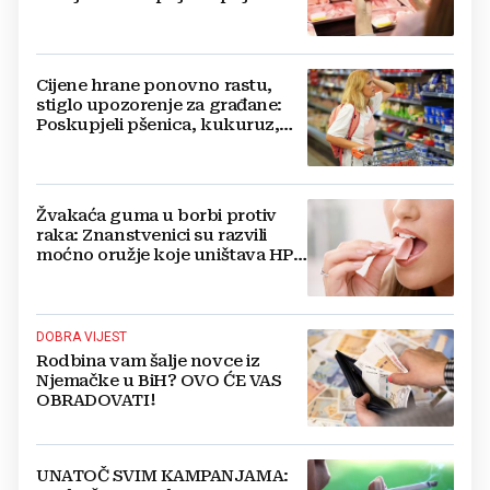
Cijene hrane ponovno rastu,
stiglo upozorenje za građane:
Poskupjeli pšenica, kukuruz,
šećer i biljna ulja
Žvakaća guma u borbi protiv
raka: Znanstvenici su razvili
moćno oružje koje uništava HPV
i bakterije
DOBRA VIJEST
Rodbina vam šalje novce iz
Njemačke u BiH? OVO ĆE VAS
OBRADOVATI!
UNATOČ SVIM KAMPANJAMA: