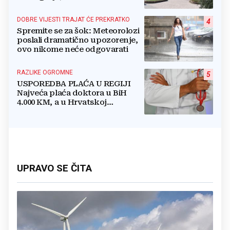
crkevnih dužnosnika
DOBRE VIJESTI TRAJAT ĆE PREKRATKO
4
Spremite se za šok: Meteorolozi
poslali dramatično upozorenje,
ovo nikome neće odgovarati
RAZLIKE OGROMNE
5
USPOREDBA PLAĆA U REGIJI
Najveća plaća doktora u BiH
4.000 KM, a u Hrvatskoj
najmanja 3.000 eura
UPRAVO SE ČITA