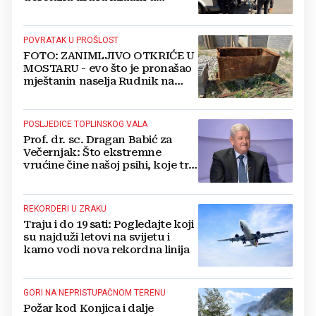
Međugorju. DONOSIMO
FOTOGRAFIJE
POVRATAK U PROŠLOST
FOTO: ZANIMLJIVO OTKRIĆE U
MOSTARU - evo što je pronašao
mještanin naselja Rudnik na
svome imanju
POSLJEDICE TOPLINSKOG VALA
Prof. dr. sc. Dragan Babić za
Večernjak: Što ekstremne
vrućine čine našoj psihi, koje tri
namirnice trebamo jesti, kako se
boriti...
REKORDERI U ZRAKU
Traju i do 19 sati: Pogledajte koji
su najduži letovi na svijetu i
kamo vodi nova rekordna linija
GORI NA NEPRISTUPAČNOM TERENU
Požar kod Konjica i dalje