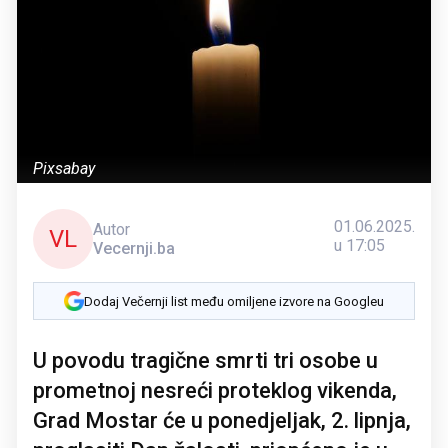
Pixsabay
01.06.2025.
Autor
VL
u 17:05
Vecernji.ba
Dodaj Večernji list među omiljene izvore na Googleu
U povodu tragične smrti tri osobe u
prometnoj nesreći proteklog vikenda,
Grad Mostar će u ponedjeljak, 2. lipnja,