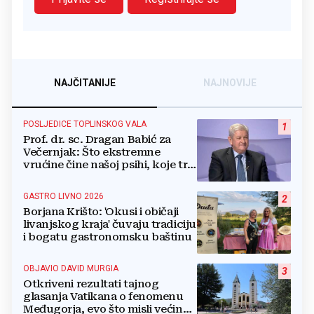
NAJČITANIJE
NAJNOVIJE
POSLJEDICE TOPLINSKOG VALA
1
Prof. dr. sc. Dragan Babić za
Večernjak: Što ekstremne
vrućine čine našoj psihi, koje tri
namirnice trebamo jesti, kako se
boriti...
GASTRO LIVNO 2026
2
Borjana Krišto: 'Okusi i običaji
livanjskog kraja' čuvaju tradiciju
i bogatu gastronomsku baštinu
OBJAVIO DAVID MURGIA
3
Otkriveni rezultati tajnog
glasanja Vatikana o fenomenu
Međugorja, evo što misli većina