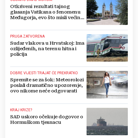
Otkriveni rezultati tajnog
glasanja Vatikana o fenomenu
Međugorja, evo što misli većina
crkevnih dužnosnika
PRUGA ZATVORENA
Sudar vlakova u Hrvatskoj: Ima
ozlijeđenih, na terenu hitna i
policija
DOBRE VIJESTI TRAJAT ĆE PREKRATKO
Spremite se za šok: Meteorolozi
poslali dramatično upozorenje,
ovo nikome neće odgovarati
KRAJ KRIZE?
SAD uskoro očekuje dogovor o
Hormuškom tjesnacu