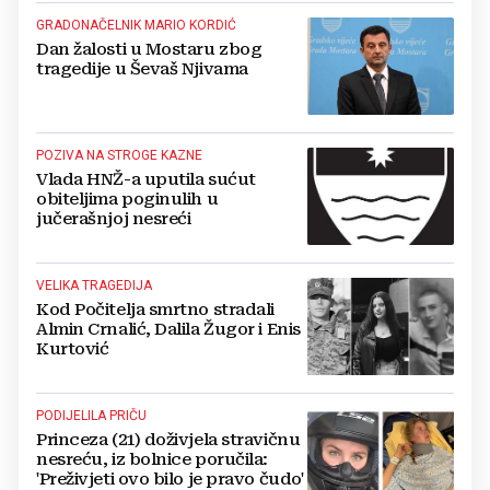
GRADONAČELNIK MARIO KORDIĆ
Dan žalosti u Mostaru zbog
tragedije u Ševaš Njivama
POZIVA NA STROGE KAZNE
Vlada HNŽ-a uputila sućut
obiteljima poginulih u
jučerašnjoj nesreći
VELIKA TRAGEDIJA
Kod Počitelja smrtno stradali
Almin Crnalić, Dalila Žugor i Enis
Kurtović
PODIJELILA PRIČU
Princeza (21) doživjela stravičnu
nesreću, iz bolnice poručila:
'Preživjeti ovo bilo je pravo čudo'