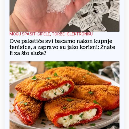
MOGU SPASITI CIPELE, TORBE I ELEKTRONIKU
Ove paketiće svi bacamo nakon kupnje
tenisice, a zapravo su jako korisni: Znate
li za što služe?