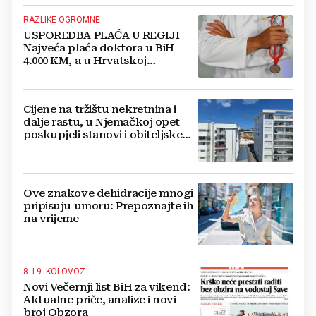
RAZLIKE OGROMNE
USPOREDBA PLAĆA U REGIJI
Najveća plaća doktora u BiH
4.000 KM, a u Hrvatskoj
najmanja 3.000 eura
Cijene na tržištu nekretnina i
dalje rastu, u Njemačkoj opet
poskupjeli stanovi i obiteljske
kuće
Ove znakove dehidracije mnogi
pripisuju umoru: Prepoznajte ih
na vrijeme
8. I 9. KOLOVOZ
Novi Večernji list BiH za vikend:
Aktualne priče, analize i novi
broj Obzora