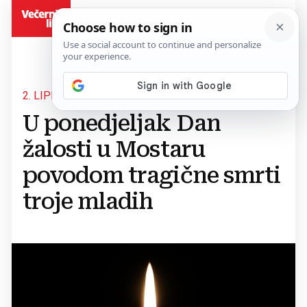
BiH
2. LIPNJA
U ponedjeljak Dan
žalosti u Mostaru
povodom tragične smrti
troje mladih