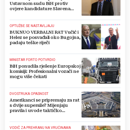
Ustavnom sudu BiH protiv
ovjere kandidature Slavena
Kovačevića
OPTUŽBE SE NASTAVLJAJU
BUKNUO VERBALNI RAT Vučić i
Helez se posvađali oko Bugojna,
padaju teške riječi
MINISTAR FORTO POTVRDIO
BiH ponudila rješenje Europskoj
komisiji: Profesionalni vozači ne
mogu više čekati
DVOSTRUKA OPASNOST
Amerikanci se pripremaju za rat
s dvije supersile? Mijenjaju
pravila i uvode taktičko
nuklearno oružje
VODIČ ZA PREHRANU NA VRUĆINAMA