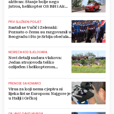
aktivan: Stanje bolje nego
jutros, helikopter OS BiH i Air
Tractori pomogli u gašenju
PRVI SLUŽBENI POSJET
Sastali se Vučić i Zelenski:
Poznato o čemu su razgovarali u
Beogradu i što je Srbija obećala
Ukrajini
NESREĆA KOD BJELOVARA
Novi detalji sudara vlakova:
Jedan strojovođa teško
ozlijeđen i helikopterom
prebačen na Rebro, drugi u
velikom šoku
PRENOSE GA KOMARCI
Virus za koji nema cjepiva ni
lijeka širi se Europom: Najgore je
u Italiji i Grčkoj
OBJAVIO DAVID MURGIA