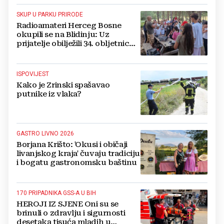
SKUP U PARKU PRIRODE
Radioamateri Herceg Bosne
okupili se na Blidinju: Uz
prijatelje obilježili 34. obljetnicu
osnutka
ISPOVIJEST
Kako je Zrinski spašavao
putnike iz vlaka?
GASTRO LIVNO 2026
Borjana Krišto: 'Okusi i običaji
livanjskog kraja' čuvaju tradiciju
i bogatu gastronomsku baštinu
170 PRIPADNIKA GSS-A U BIH
HEROJI IZ SJENE Oni su se
brinuli o zdravlju i sigurnosti
desetaka tisuća mladih u