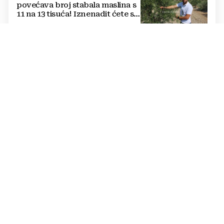
povećava broj stabala maslina s
11 na 13 tisuća! Iznenadit ćete se
kako ih štite
Jednostavan trik mesara otkriva
je li piletina doista svježa:
Provjerite ovo prije kupnje
Cijene hrane ponovno rastu,
stiglo upozorenje za građane:
Poskupjeli pšenica, kukuruz,
šećer i biljna ulja
Žvakaća guma u borbi protiv
raka: Znanstvenici su razvili
moćno oružje koje uništava HPV
i bakterije
DOBRA VIJEST