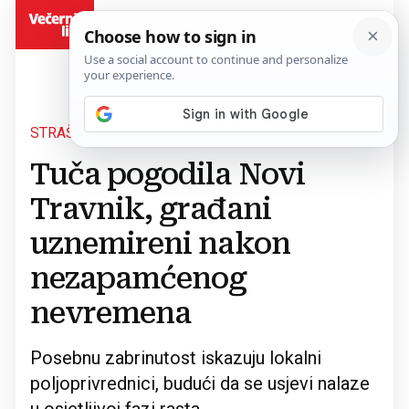
BiH
STRAŠNO NEVRIJEME
Povratak na članak
Tuča pogodila Novi
Travnik, građani
uznemireni nakon
nezapamćenog
nevremena
Posebnu zabrinutost iskazuju lokalni
poljoprivrednici, budući da se usjevi nalaze