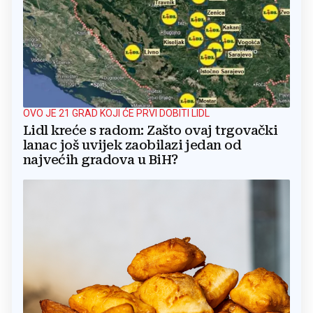
OVO JE 21 GRAD KOJI ĆE PRVI DOBITI LIDL
Lidl kreće s radom: Zašto ovaj trgovački
lanac još uvijek zaobilazi jedan od
najvećih gradova u BiH?