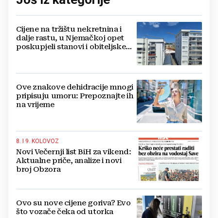
Cijene na tržištu nekretnina i
dalje rastu, u Njemačkoj opet
poskupjeli stanovi i obiteljske
kuće
Ove znakove dehidracije mnogi
pripisuju umoru: Prepoznajte ih
na vrijeme
8. I 9. KOLOVOZ
Novi Večernji list BiH za vikend:
Aktualne priče, analize i novi
broj Obzora
Ovo su nove cijene goriva? Evo
što vozače čeka od utorka