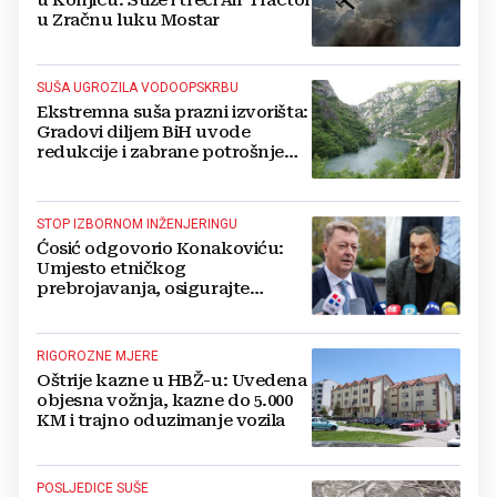
u Zračnu luku Mostar
SUŠA UGROZILA VODOOPSKRBU
Ekstremna suša prazni izvorišta:
Gradovi diljem BiH uvode
redukcije i zabrane potrošnje
vode, posebno teško u
Hercegovini
STOP IZBORNOM INŽENJERINGU
Ćosić odgovorio Konakoviću:
Umjesto etničkog
prebrojavanja, osigurajte
stvarnu ravnopravnost Hrvata
RIGOROZNE MJERE
Oštrije kazne u HBŽ-u: Uvedena
objesna vožnja, kazne do 5.000
KM i trajno oduzimanje vozila
POSLJEDICE SUŠE