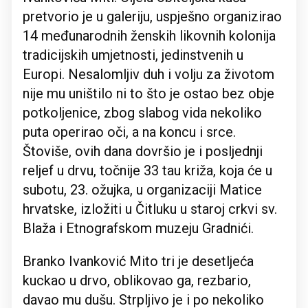
pretvorio je u galeriju, uspješno organizirao
14 međunarodnih ženskih likovnih kolonija
tradicijskih umjetnosti, jedinstvenih u
Europi. Nesalomljiv duh i volju za životom
nije mu uništilo ni to što je ostao bez obje
potkoljenice, zbog slabog vida nekoliko
puta operirao oči, a na koncu i srce.
Štoviše, ovih dana dovršio je i posljednji
reljef u drvu, točnije 33 tau križa, koja će u
subotu, 23. ožujka, u organizaciji Matice
hrvatske, izložiti u Čitluku u staroj crkvi sv.
Blaža i Etnografskom muzeju Gradnići.
Branko Ivanković Mito tri je desetljeća
kuckao u drvo, oblikovao ga, rezbario,
davao mu dušu. Strpljivo je i po nekoliko