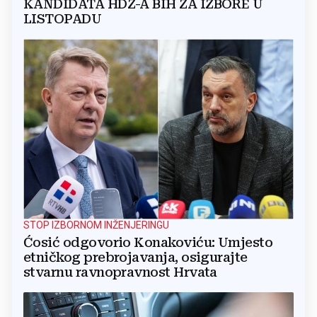
KANDIDATA HDZ-A BIH ZA IZBORE U
LISTOPADU
STOP IZBORNOM INŽENJERINGU
Ćosić odgovorio Konakoviću: Umjesto
etničkog prebrojavanja, osigurajte
stvarnu ravnopravnost Hrvata