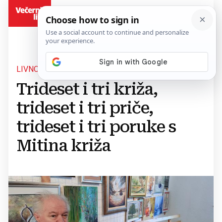
BiH
LIVNO
Trideset i tri križa,
trideset i tri priče,
trideset i tri poruke s
Mitina križa