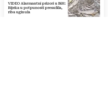
VIDEO Alarmantni prizori u BiH:
Rijeka u potpunosti presušila,
riba uginula
PASTOR ŽUPANČIĆ OPTUŽUJE
TOMAŠEVIĆEVU VLAST
SKANDALOZAN POTEZ: Preko
noći iscrtano parkirno mjesto na
ulazu u crkvu – vjernici
preskaču preko automobila
RASTU MIROVINE I DODACI
Vlada RH popravlja položaj
branitelja: Rast najnižih mirovina
i ukidanje smanjenja osjetit će se
i u BiH
KRAJ SCHMIDTOVE ERE
Zaokret u odnosima: Vlasti RS-a
prekinule bojkot OHR-a i sastale
se s Crishockom