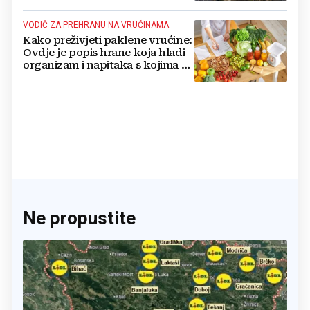
VODIČ ZA PREHRANU NA VRUĆINAMA
Kako preživjeti paklene vrućine:
Ovdje je popis hrane koja hladi
organizam i napitaka s kojima si
činite 'medvjeđu uslugu'
Ne propustite