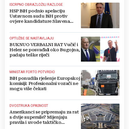
ISCRPNO OBRAZLOŽILI RAZLOGE
HSP BiH podnio apelaciju
Ustavnom sudu BiH protiv
ovjere kandidature Slavena
Kovačevića
OPTUŽBE SE NASTAVLJAJU
BUKNUO VERBALNI RAT Vučić i
Helez se posvađali oko Bugojna,
padaju teške riječi
MINISTAR FORTO POTVRDIO
BiH ponudila rješenje Europskoj
komisiji: Profesionalni vozači ne
mogu više čekati
DVOSTRUKA OPASNOST
Amerikanci se pripremaju za rat
s dvije supersile? Mijenjaju
pravila i uvode taktičko
nuklearno oružje