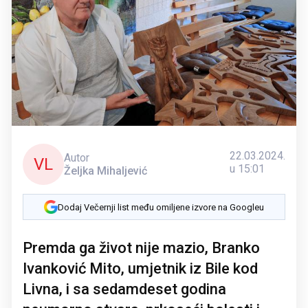
22.03.2024.
Autor
VL
u 15:01
Željka Mihaljević
Dodaj Večernji list među omiljene izvore na Googleu
Premda ga život nije mazio, Branko
Ivanković Mito, umjetnik iz Bile kod
Livna, i sa sedamdeset godina