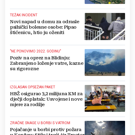
gradova u BiH?
TEŽAK INCIDENT
Novi napad u domu za odrasle
psihički bolesne osobe: Pipao
štićenicu, htio ju oženiti
"NE PONOVIMO 2022. GODINU"
Poziv na oprez na Blidinju:
Zabranjeno loženje vatre, kazne
su rigorozne
IZGLASAN OPSEŽAN PAKET
HBŽ osigurao 3,2 milijuna KM za
dječji doplatak: Usvojene i nove
mjere za rodilje
ZRAČNE SNAGE U BORBI S VATROM
Pojačanje u borbi protiv požara
u Konjicu: Stiže i treći Air Tractor