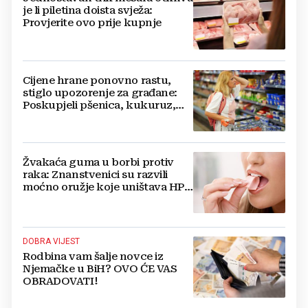
je li piletina doista svježa:
Provjerite ovo prije kupnje
Cijene hrane ponovno rastu,
stiglo upozorenje za građane:
Poskupjeli pšenica, kukuruz,
šećer i biljna ulja
Žvakaća guma u borbi protiv
raka: Znanstvenici su razvili
moćno oružje koje uništava HPV
i bakterije
DOBRA VIJEST
Rodbina vam šalje novce iz
Njemačke u BiH? OVO ĆE VAS
OBRADOVATI!