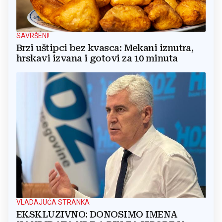
SAVRŠENI!
Brzi uštipci bez kvasca: Mekani iznutra,
hrskavi izvana i gotovi za 10 minuta
VLADAJUĆA STRANKA
EKSKLUZIVNO: DONOSIMO IMENA