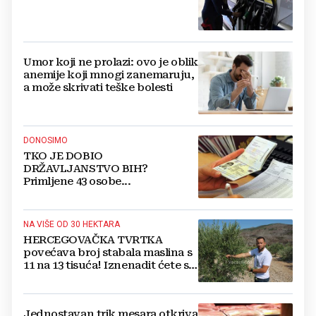
Umor koji ne prolazi: ovo je oblik
anemije koji mnogi zanemaruju,
a može skrivati teške bolesti
DONOSIMO
TKO JE DOBIO
DRŽAVLJANSTVO BIH?
Primljene 43 osobe...
NA VIŠE OD 30 HEKTARA
HERCEGOVAČKA TVRTKA
povećava broj stabala maslina s
11 na 13 tisuća! Iznenadit ćete se
kako ih štite
Jednostavan trik mesara otkriva