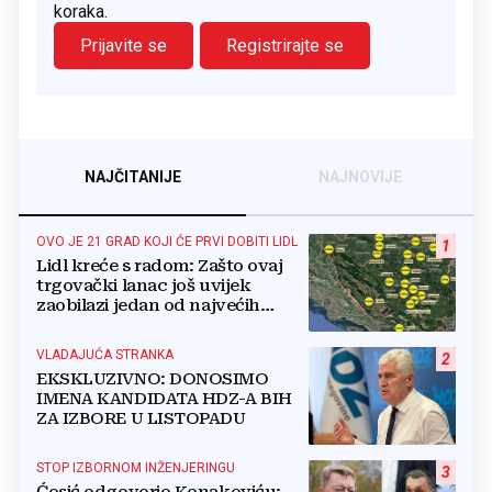
koraka.
Prijavite se
Registrirajte se
NAJČITANIJE
NAJNOVIJE
OVO JE 21 GRAD KOJI ĆE PRVI DOBITI LIDL
1
Lidl kreće s radom: Zašto ovaj
trgovački lanac još uvijek
zaobilazi jedan od najvećih
gradova u BiH?
VLADAJUĆA STRANKA
2
EKSKLUZIVNO: DONOSIMO
IMENA KANDIDATA HDZ-A BIH
ZA IZBORE U LISTOPADU
STOP IZBORNOM INŽENJERINGU
3