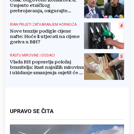
Ćosić odgovorio Konakoviću:
Umjesto etničkog
prebrojavanja, osigurajte
stvarnu ravnopravnost Hrvata
IRAN PRIJETI ZATVARANJEM HORMUZA
4
Nove tenzije podigle cijene
nafte: Hoće li utjecati na cijene
goriva u BiH?
RASTU MIROVINE I DODACI
5
Vlada RH popravlja položaj
branitelja: Rast najnižih mirovina
i ukidanje smanjenja osjetit će se
i u BiH
UPRAVO SE ČITA