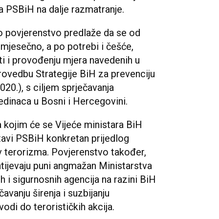
a PSBiH na dalje razmatranje.
o povjerenstvo predlaže da se od
omjesečno, a po potrebi i češće,
ti i provođenju mjera navedenih u
provedbu Strategije BiH za prevenciju
020.), s ciljem sprječavanja
ojedinaca u Bosni i Hercegovini.
a kojim će se Vijeće ministara BiH
tavi PSBiH konkretan prijedlog
iv terorizma. Povjerenstvo također,
ijevaju puni angmažan Ministarstva
ih i sigurnosnih agencija na razini BiH
čavanju širenja i suzbijanju
odi do terorističkih akcija.