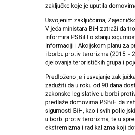
zaključke koje je uputila domovim
Usvojenim zaključcima, Zajedničk
Vijeća ministara BiH zatraži da tr
informira PSBiH o stanju sigurnos
Informaciji i Akcijskom planu za 
i borbu protiv terorizma (2015. - 2
djelovanja terorističkih grupa i p
Predloženo je i usvajanje zaključk
zadužiti da u roku od 90 dana dos
zakonske legislative u borbi prot
predlaže domovima PSBiH da zaht
sigurnosti BiH, kao i svih policijsk
u borbi protiv terorizma, te u spre
ekstremizma i radikalizma koji dov