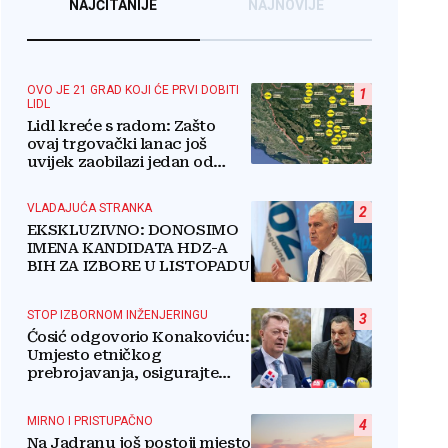
NAJČITANIJE
NAJNOVIJE
OVO JE 21 GRAD KOJI ĆE PRVI DOBITI
1
LIDL
Lidl kreće s radom: Zašto
ovaj trgovački lanac još
uvijek zaobilazi jedan od
najvećih gradova u BiH?
VLADAJUĆA STRANKA
2
EKSKLUZIVNO: DONOSIMO
IMENA KANDIDATA HDZ-A
BIH ZA IZBORE U LISTOPADU
STOP IZBORNOM INŽENJERINGU
3
Ćosić odgovorio Konakoviću:
Umjesto etničkog
prebrojavanja, osigurajte
stvarnu ravnopravnost
Hrvata
MIRNO I PRISTUPAČNO
4
Na Jadranu još postoji mjesto