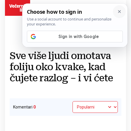
BiH
Povratak na članak
Sve više ljudi omotava
foliju oko kvake, kad
čujete razlog – i vi ćete
Komentari
0