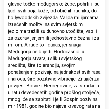
glavne točke međugorske župe, pohrlili su
ljudi svih boja kože, od običnih radnika, do
hollywoodskih zvijezda. Valjda milijardama
izrečenih molitvi na svim svjetskim
jezicima tražili su duhovno utočište, vapili
za ozdravljenjem ili jednostavno čeznuli za
mirom. A rade to i danas, jer snaga
Međugorja ne blijedi. Hodočasnici u
Međugorju stvaraju sliku svjetskog
središta, šire toleranciju, svojim
ponašanjem pozivaju na jednakost svih rasa
i naroda, šire pozitivne vibracije. Znajući za
povijest Bosne i Hercegovine, za stradanja
u ratu devedesetih godina prošlog stoljeća,
mnogi će se zapitati i je li Gospin poziv na
mir 1981. godine bio najava krvavog rata na