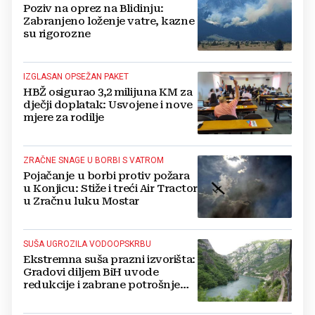
Poziv na oprez na Blidinju:
Zabranjeno loženje vatre, kazne
su rigorozne
IZGLASAN OPSEŽAN PAKET
HBŽ osigurao 3,2 milijuna KM za
dječji doplatak: Usvojene i nove
mjere za rodilje
ZRAČNE SNAGE U BORBI S VATROM
Pojačanje u borbi protiv požara
u Konjicu: Stiže i treći Air Tractor
u Zračnu luku Mostar
SUŠA UGROZILA VODOOPSKRBU
Ekstremna suša prazni izvorišta:
Gradovi diljem BiH uvode
redukcije i zabrane potrošnje
vode, posebno teško u
Hercegovini