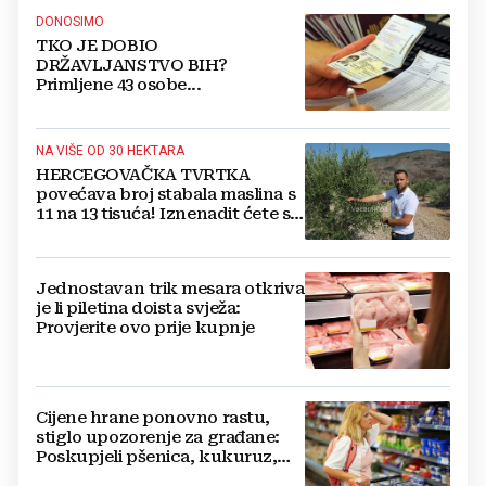
DONOSIMO
TKO JE DOBIO
DRŽAVLJANSTVO BIH?
Primljene 43 osobe...
NA VIŠE OD 30 HEKTARA
HERCEGOVAČKA TVRTKA
povećava broj stabala maslina s
11 na 13 tisuća! Iznenadit ćete se
kako ih štite
Jednostavan trik mesara otkriva
je li piletina doista svježa:
Provjerite ovo prije kupnje
Cijene hrane ponovno rastu,
stiglo upozorenje za građane:
Poskupjeli pšenica, kukuruz,
šećer i biljna ulja