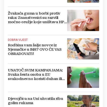
Žvakaća guma u borbi protiv
raka: Znanstvenici su razvili
moćno oružje koje uništava HPV
i bakterije
DOBRA VIJEST
Rodbina vam šalje novce iz
Njemačke u BiH? OVO ĆE VAS
OBRADOVATI!
UNATOČ SVIM KAMPANJAMA:
Svaka šesta osoba u EU
svakodnevno koristi duhan ili
srodne proizvode
Djevojčica na Uni uhvatila ribu
golim rukama