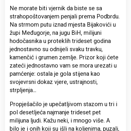
Ne morate biti vjernik da biste se sa
strahopoštovanjem penjali prema Podbrdu.
Na strmom putu iznad mjesta Bijakovići u
župi Međugorje, na jugu BiH, milijuni
hodočasnika u proteklih trideset godina
jednostavno su odnijeli svaku travku,
kamenčić i grumen zemlje. Prizor koji ćete
zateći jednostavno vam se mora urezati u
pamćenje: ostala je gola stijena kao
svojevrsni dokaz vjere, ustrajnosti,
strpljenja...
Propješačilo je upečatljivom stazom u tri i
pol desetljeća najmanje trideset pet
milijuna ljudi. Kažu neki, i mnogo više. A
bilo je i onih koji su išli na koljenima, puzali,