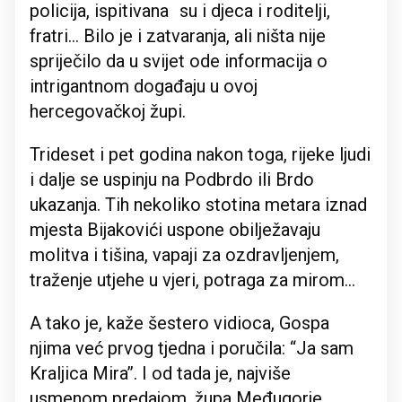
policija, ispitivana su i djeca i roditelji,
fratri... Bilo je i zatvaranja, ali ništa nije
spriječilo da u svijet ode informacija o
intrigantnom događaju u ovoj
hercegovačkoj župi.
Trideset i pet godina nakon toga, rijeke ljudi
i dalje se uspinju na Podbrdo ili Brdo
ukazanja. Tih nekoliko stotina metara iznad
mjesta Bijakovići uspone obilježavaju
molitva i tišina, vapaji za ozdravljenjem,
traženje utjehe u vjeri, potraga za mirom...
A tako je, kaže šestero vidioca, Gospa
njima već prvog tjedna i poručila: “Ja sam
Kraljica Mira’’. I od tada je, najviše
usmenom predajom, župa Međugorje