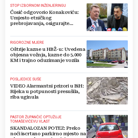
STOP IZBORNOM INŽENJERINGU
Ćosić odgovorio Konakoviću:
Umjesto etničkog
prebrojavanja, osigurajte
stvarnu ravnopravnost Hrvata
RIGOROZNE MJERE
Oštrije kazne u HBŽ-u: Uvedena
objesna vožnja, kazne do 5.000
KM i trajno oduzimanje vozila
POSLJEDICE SUŠE
VIDEO Alarmantni prizori u BiH:
Rijeka u potpunosti presušila,
riba uginula
PASTOR ŽUPANČIĆ OPTUŽUJE
TOMAŠEVIĆEVU VLAST
SKANDALOZAN POTEZ: Preko
noći iscrtano parkirno mjesto na