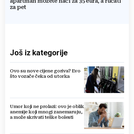
apartman možete naći za 35 eura, a ručati
za pet
Još iz kategorije
Ovo su nove cijene goriva? Evo
što vozače čeka od utorka
Umor koji ne prolazi: ovo je oblik
anemije koji mnogi zanemaruju,
a može skrivati teške bolesti