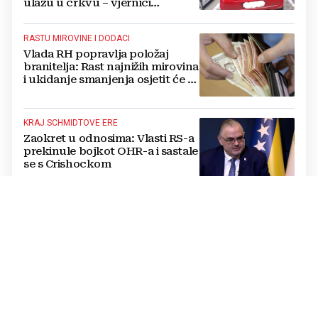
ulazu u crkvu – vjernici
preskaču preko automobila
RASTU MIROVINE I DODACI
Vlada RH popravlja položaj
branitelja: Rast najnižih mirovina
i ukidanje smanjenja osjetit će se
i u BiH
KRAJ SCHMIDTOVE ERE
Zaokret u odnosima: Vlasti RS-a
prekinule bojkot OHR-a i sastale
se s Crishockom
VATRA PRIJETILA OBITELJSKIM KUĆAMA
Serija požara u ŽZH: U Grudama i
Ljubuškom izgorjeli deseci
tisuća kvadrata
OPĆI IZBOREI U BIH
Ovjerene 64 kandidacijske liste