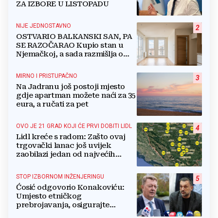
ZA IZBORE U LISTOPADU
NIJE JEDNOSTAVNO
2
OSTVARIO BALKANSKI SAN, PA
SE RAZOČARAO Kupio stan u
Njemačkoj, a sada razmišlja o
povratku
MIRNO I PRISTUPAČNO
3
Na Jadranu još postoji mjesto
gdje apartman možete naći za 35
eura, a ručati za pet
OVO JE 21 GRAD KOJI ĆE PRVI DOBITI LIDL
4
Lidl kreće s radom: Zašto ovaj
trgovački lanac još uvijek
zaobilazi jedan od najvećih
gradova u BiH?
STOP IZBORNOM INŽENJERINGU
5
Ćosić odgovorio Konakoviću:
Umjesto etničkog
prebrojavanja, osigurajte
stvarnu ravnopravnost Hrvata