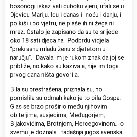
bosonogi iskazivali duboku vjeru, ufali se u
Djevicu Mariju. Idu i danas i noću i danju, i
po kiši i po vjetru, ne plaše ih ni žega ni
mraz. Ostalo je zapisano da su te srijede
oko 18 sati djeca na Podbrdu vidjela
“prekrasnu mladu ženu s djetetom u
naručju’’. Davala im je rukom znak da joj se
približe, no kako su kazivala, nije im toga
prvog dana ništa govorila.
Bila su prestrašena, priznala su, no
pomislila su odmah kako je to bila Gospa.
Glas se brzo proširio među njihovim
obiteljima, susjedima, Međugorjem,
Bijakovićima, Brotnjom, Hercegovinom… o
svemu je doznala i tadašnja jugoslavenska