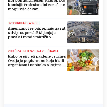
BiH ponudila rješenje Europskoj
komisiji: Profesionalni vozači ne
mogu više čekati
DVOSTRUKA OPASNOST
Amerikanci se pripremaju za rat
s dvije supersile? Mijenjaju
pravila i uvode taktičko
nuklearno oružje
VODIČ ZA PREHRANU NA VRUĆINAMA
Kako preživjeti paklene vrućine:
Ovdje je popis hrane koja hladi
organizam i napitaka s kojima si
činite 'medvjeđu uslugu'