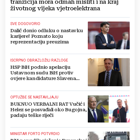
tranzicija mora odmah misliti i na kraj
životnog vijeka vjetroelektrana
SVE DOGOVORIO
Dalić donio odluku o nastavku
karijere! Poznato koju
reprezentaciju preuzima
ISCRPNO OBRAZLOŽILI RAZLOGE
HSP BiH podnio apelaciju
Ustavnom sudu BiH protiv
ovjere kandidature Slavena
Kovačevića
OPTUŽBE SE NASTAVLJAJU
BUKNUO VERBALNI RAT Vučić i
Helez se posvađali oko Bugojna,
padaju teške riječi
MINISTAR FORTO POTVRDIO