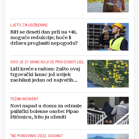
LJETO ZA UDŽBENIKE
BiH se deseti dan prži na +40,
moguće redukcije; hoće li
država proglasiti nepogodu?
OVO JE 21 GRAD KOJI ĆE PRVI DOBITI LIDL
Lidl kreće s radom: Zašto ovaj
trgovački lanac još uvijek
zaobilazi jedan od najvećih
gradova u BiH?
TEŽAK INCIDENT
Novi napad u domu za odrasle
psihički bolesne osobe: Pipao
štićenicu, htio ju oženiti
"NE PONOVIMO 2022. GODINU"