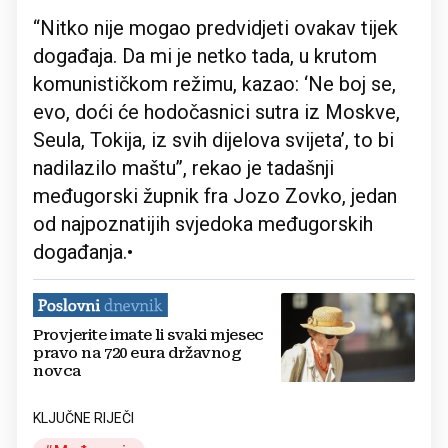
“Nitko nije mogao predvidjeti ovakav tijek
događaja. Da mi je netko tada, u krutom
komunističkom režimu, kazao: ‘Ne boj se,
evo, doći će hodočasnici sutra iz Moskve,
Seula, Tokija, iz svih dijelova svijeta’, to bi
nadilazilo maštu’’, rekao je tadašnji
međugorski župnik fra Jozo Zovko, jedan
od najpoznatijih svjedoka međugorskih
događanja.•
Provjerite imate li svaki mjesec
pravo na 720 eura državnog
novca
KLJUČNE RIJEČI