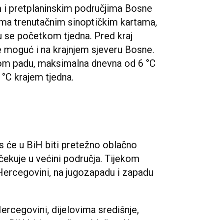
m i pretplaninskim područjima Bosne
rema trenutačnim sinoptičkim kartama,
u se početkom tjedna. Pred kraj
e moguć i na krajnjem sjeveru Bosne.
nom padu, maksimalna dnevna od 6 °C
 °C krajem tjedna.
će u BiH biti pretežno oblačno
očekuje u većini područja. Tijekom
 Hercegovini, na jugozapadu i zapadu
Hercegovini, dijelovima središnje,