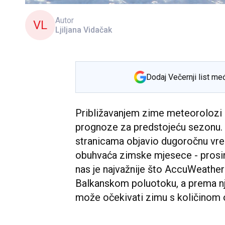
Autor
VL
Ljiljana Vidačak
Dodaj Večernji list me
Približavanjem zime meteorolozi su
prognoze za predstojeću sezonu.
stranicama objavio dugoročnu vr
obuhvaća zimske mjesece - prosinac
nas je najvažnije što AccuWeathe
Balkanskom poluotoku, a prema n
može očekivati zimu s količinom 