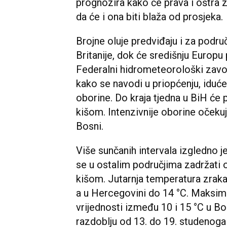
prognozira kako će prava i oštra z
da će i ona biti blaža od prosjeka.
Brojne oluje predviđaju i za podr
Britanije, dok će središnju Europu 
Federalni hidrometeorološki zavo
kako se navodi u priopćenju, iduć
oborine. Do kraja tjedna u BiH će 
kišom. Intenzivnije oborine očeku
Bosni.
Više sunčanih intervala izgledno j
se u ostalim područjima zadržati
kišom. Jutarnja temperatura zraka 
a u Hercegovini do 14 °C. Maksim
vrijednosti između 10 i 15 °C u Bo
razdoblju od 13. do 19. studenoga