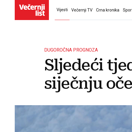
Vijesti
Večernji TV
Crna kronika
Spor
DUGOROČNA PROGNOZA
Sljedeći tje
siječnju oč