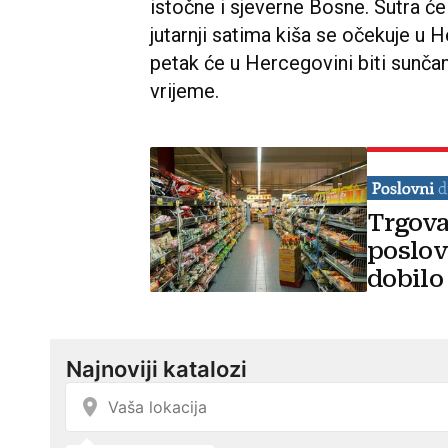
istočne i sjeverne Bosne. Sutra će
jutarnji satima kiša se očekuje u 
petak će u Hercegovini biti sunča
vrijeme.
Trgova
poslov
dobilo