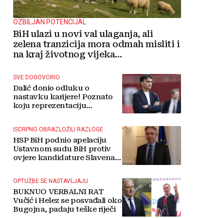
OZBILJAN POTENCIJAL
BiH ulazi u novi val ulaganja, ali
zelena tranzicija mora odmah misliti i
na kraj životnog vijeka
vjetroelektrana
SVE DOGOVORIO
Dalić donio odluku o
nastavku karijere! Poznato
koju reprezentaciju
preuzima
ISCRPNO OBRAZLOŽILI RAZLOGE
HSP BiH podnio apelaciju
Ustavnom sudu BiH protiv
ovjere kandidature Slavena
Kovačevića
OPTUŽBE SE NASTAVLJAJU
BUKNUO VERBALNI RAT
Vučić i Helez se posvađali oko
Bugojna, padaju teške riječi