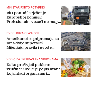
MINISTAR FORTO POTVRDIO
BiH ponudila rješenje
Europskoj komisiji:
Profesionalni vozači ne mogu
više čekati
DVOSTRUKA OPASNOST
Amerikanci se pripremaju za
rat s dvije supersile?
Mijenjaju pravila i uvode
taktičko nuklearno oružje
VODIČ ZA PREHRANU NA VRUĆINAMA
Kako preživjeti paklene
vrućine: Ovdje je popis hrane
koja hladi organizam i
napitaka s kojima si činite
'medvjeđu uslugu'