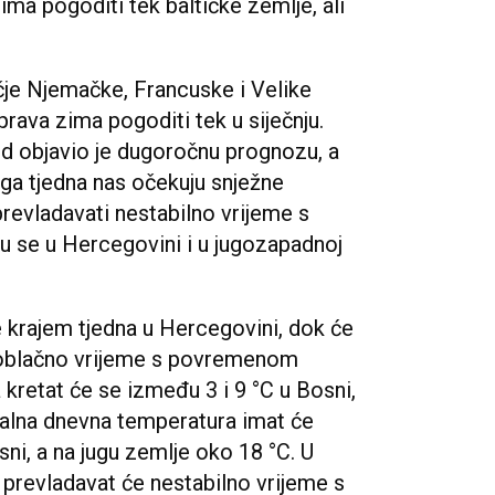
ima pogoditi tek baltičke zemlje, ali
učje Njemačke, Francuske i Velike
prava zima pogoditi tek u siječnju.
d objavio je dugoročnu prognozu, a
ega tjedna nas očekuju snježne
prevladavati nestabilno vrijeme s
ju se u Hercegovini i u jugozapadnoj
e krajem tjedna u Hercegovini, dok će
 oblačno vrijeme s povremenom
kretat će se između 3 i 9 °C u Bosni,
alna dnevna temperatura imat će
sni, a na jugu zemlje oko 18 °C. U
 prevladavat će nestabilno vrijeme s