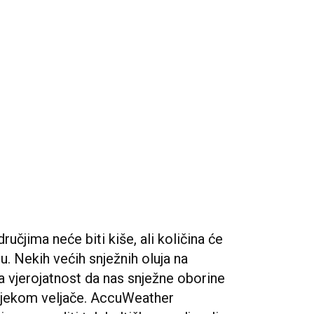
čjima neće biti kiše, ali količina će
u. Nekih većih snježnih oluja na
ća vjerojatnost da nas snježne oborine
i tijekom veljače. AccuWeather