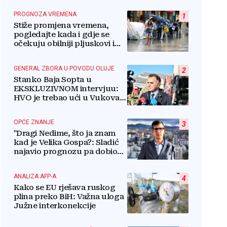
PROGNOZA VREMENA
1
Stiže promjena vremena,
pogledajte kada i gdje se
očekuju obilniji pljuskovi i
grmljavina
GENERAL ZBORA U POVODU OLUJE
2
Stanko Baja Sopta u
EKSKLUZIVNOM intervjuu:
HVO je trebao ući u Vukovar
preko Marinaca,
Bogdanovaca i Bršadina
OPĆE ZNANJE
3
"Dragi Nedime, što ja znam
kad je Velika Gospa?: Sladić
najavio prognozu pa dobio
kritike
ANALIZA AFP-A
4
Kako se EU rješava ruskog
plina preko BiH: Važna uloga
Južne interkonekcije