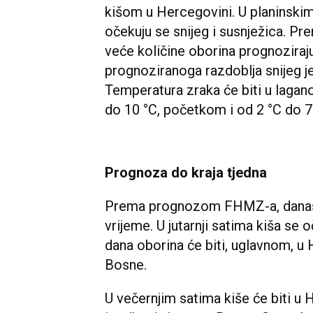
kišom u Hercegovini. U planinski
očekuju se snijeg i susnježica. P
veće količine oborina prognoziraj
prognoziranoga razdoblja snijeg j
Temperatura zraka će biti u laga
do 10 °C, početkom i od 2 °C do 7
Prognoza do kraja tjedna
Prema prognozom FHMZ-a, danas 
vrijeme. U jutarnji satima kiša se 
dana oborina će biti, uglavnom, u
Bosne.
U večernjim satima kiše će biti u 