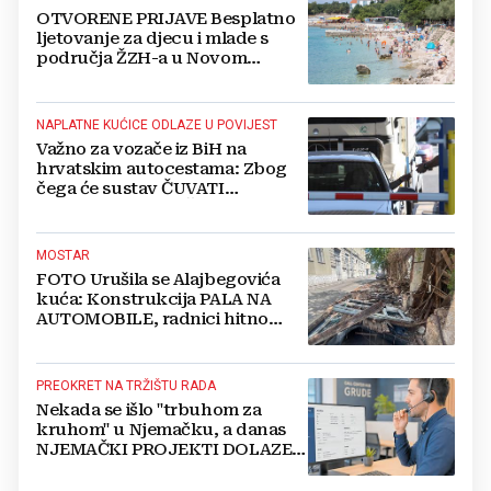
OTVORENE PRIJAVE Besplatno
ljetovanje za djecu i mlade s
područja ŽZH-a u Novom
Vinodolskom
NAPLATNE KUĆICE ODLAZE U POVIJEST
Važno za vozače iz BiH na
hrvatskim autocestama: Zbog
čega će sustav ČUVATI
FOTOGRAFIJE VAŠEG VOZILA
čak 12 mjeseci?
MOSTAR
FOTO Urušila se Alajbegovića
kuća: Konstrukcija PALA NA
AUTOMOBILE, radnici hitno
čistili teren
PREOKRET NA TRŽIŠTU RADA
Nekada se išlo "trbuhom za
kruhom" u Njemačku, a danas
NJEMAČKI PROJEKTI DOLAZE U
HERCEGOVINU