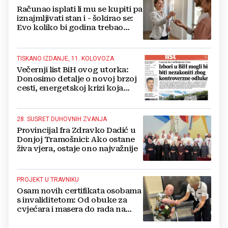
Računao isplati li mu se kupiti pa
iznajmljivati stan i - šokirao se:
Evo koliko bi godina trebao
imati podstanare
TISKANO IZDANJE, 11. KOLOVOZA
Večernji list BiH ovog utorka:
Donosimo detalje o novoj brzoj
cesti, energetskoj krizi koja
prijeti i BiH, zašto Teslin Smiljan
pada u mrak...
28. SUSRET DUHOVNIH ZVANJA
Provincijal fra Zdravko Dadić u
Donjoj Tramošnici: Ako ostane
živa vjera, ostaje ono najvažnije
PROJEKT U TRAVNIKU
Osam novih certifikata osobama
s invaliditetom: Od obuke za
cvjećara i masera do rada na
računalu