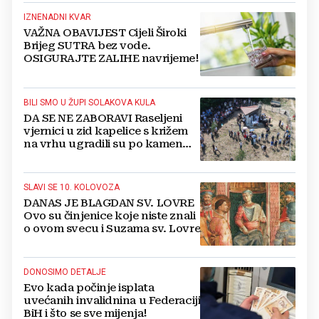
IZNENADNI KVAR
VAŽNA OBAVIJEST Cijeli Široki
Brijeg SUTRA bez vode.
OSIGURAJTE ZALIHE navrijeme!
BILI SMO U ŽUPI SOLAKOVA KULA
DA SE NE ZABORAVI Raseljeni
vjernici u zid kapelice s križem
na vrhu ugradili su po kamen
svojih već dugo praznih kuća
SLAVI SE 10. KOLOVOZA
DANAS JE BLAGDAN SV. LOVRE
Ovo su činjenice koje niste znali
o ovom svecu i Suzama sv. Lovre
DONOSIMO DETALJE
Evo kada počinje isplata
uvećanih invalidnina u Federaciji
BiH i što se sve mijenja!