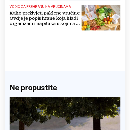
VODIČ ZA PREHRANU NA VRUĆINAMA
Kako preživjeti paklene vrućine:
Ovdje je popis hrane koja hladi
organizam i napitaka s kojima si
činite 'medvjeđu uslugu'
Ne propustite