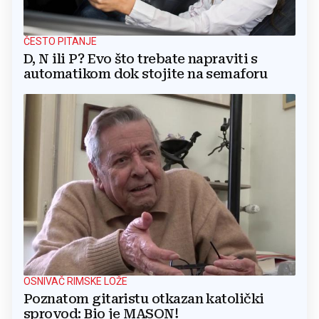
ČESTO PITANJE
D, N ili P? Evo što trebate napraviti s
automatikom dok stojite na semaforu
OSNIVAČ RIMSKE LOŽE
Poznatom gitaristu otkazan katolički
sprovod: Bio je MASON!