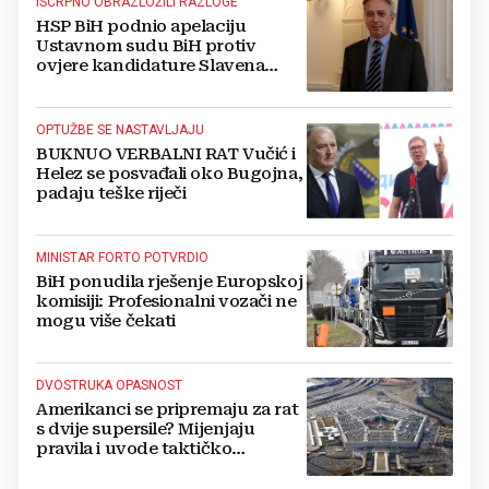
ISCRPNO OBRAZLOŽILI RAZLOGE
HSP BiH podnio apelaciju
Ustavnom sudu BiH protiv
ovjere kandidature Slavena
Kovačevića
OPTUŽBE SE NASTAVLJAJU
BUKNUO VERBALNI RAT Vučić i
Helez se posvađali oko Bugojna,
padaju teške riječi
MINISTAR FORTO POTVRDIO
BiH ponudila rješenje Europskoj
komisiji: Profesionalni vozači ne
mogu više čekati
DVOSTRUKA OPASNOST
Amerikanci se pripremaju za rat
s dvije supersile? Mijenjaju
pravila i uvode taktičko
nuklearno oružje