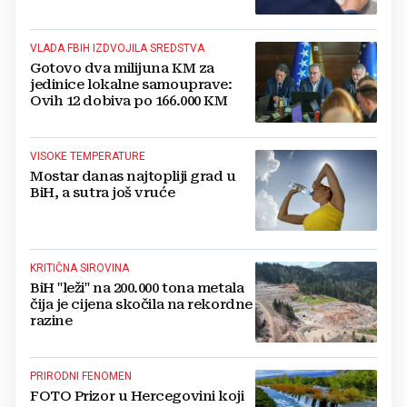
VLADA FBIH IZDVOJILA SREDSTVA
Gotovo dva milijuna KM za
jedinice lokalne samouprave:
Ovih 12 dobiva po 166.000 KM
VISOKE TEMPERATURE
Mostar danas najtopliji grad u
BiH, a sutra još vruće
KRITIČNA SIROVINA
BiH "leži" na 200.000 tona metala
čija je cijena skočila na rekordne
razine
PRIRODNI FENOMEN
FOTO Prizor u Hercegovini koji