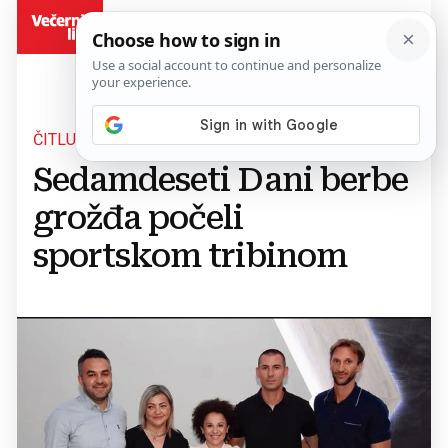
BiH
ČITLUK
Sedamdeseti Dani berbe
grožđa počeli
sportskom tribinom