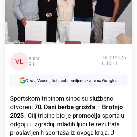
18.09.2025.
Autor
VL
u 16:11
R.I.
Dodaj Večernji list među omiljene izvore na Googleu
Sportskom tribinom sinoć su službeno
otvoreni
70. Dani berbe grožđa – Brotnjo
2025
. Cilj tribine bio je
promocija
sporta u
odgoju i izgradnji mladih ljudi te rezultata
proslavljenih sportaša iz ovoga kraja. U