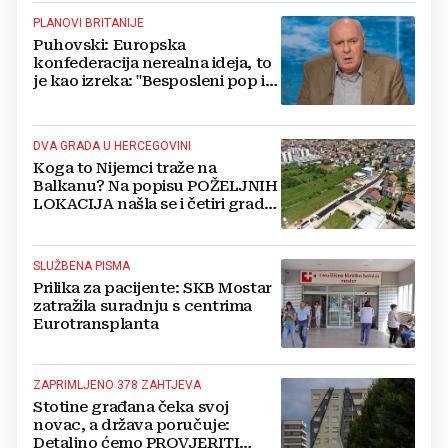
PLANOVI BRITANIJE
Puhovski: Europska
konfederacija nerealna ideja, to
je kao izreka: "Besposleni pop i
jariće krsti"
DVA GRADA U HERCEGOVINI
Koga to Nijemci traže na
Balkanu? Na popisu POŽELJNIH
LOKACIJA našla se i četiri grada
iz BiH
SLUŽBENA PISMA
Prilika za pacijente: SKB Mostar
zatražila suradnju s centrima
Eurotransplanta
ZAPRIMLJENO 378 ZAHTJEVA
Stotine građana čeka svoj
novac, a država poručuje:
Detaljno ćemo PROVJERITI