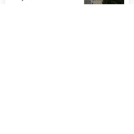
SVAKI PAPIR prije nego isplatimo
ijednu marku!
VILIM RUBIĆ
FOTO Nakon 10 godina u
Njemačkoj vratio se u Livno:
"Puno je lakše kada imaš
OBITELJ uz sebe"
VELIKO GRADILIŠTE
VIDEO Na prostoru tvornice
nekadašnjeg bh. giganta niče
stambeno naselje, mogao bi doći
i Lidl
LIJEPE VIJESTI
Danas isplata invalidnina za
srpanj u FBiH: Nalozi već
UPUĆENI PREMA BANKAMA
U DIJELU BIH
Pokrenuto 500 PROVJERA na