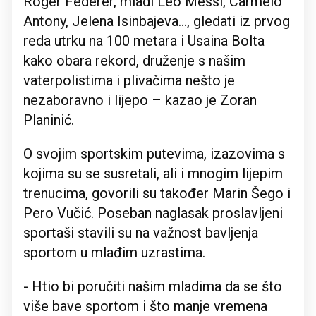
Roger Federer, mladi Leo Messi, Carmelo
Antony, Jelena Isinbajeva…, gledati iz prvog
reda utrku na 100 metara i Usaina Bolta
kako obara rekord, druženje s našim
vaterpolistima i plivačima nešto je
nezaboravno i lijepo – kazao je Zoran
Planinić.
O svojim sportskim putevima, izazovima s
kojima su se susretali, ali i mnogim lijepim
trenucima, govorili su također Marin Šego i
Pero Vučić. Poseban naglasak proslavljeni
sportaši stavili su na važnost bavljenja
sportom u mlađim uzrastima.
- Htio bi poručiti našim mladima da se što
više bave sportom i što manje vremena