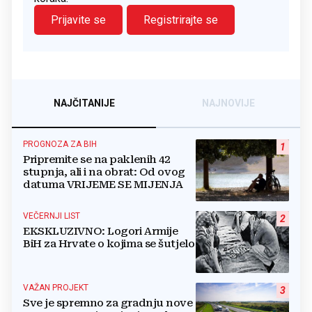
Prijavite se
Registrirajte se
NAJČITANIJE
NAJNOVIJE
PROGNOZA ZA BIH
1
Pripremite se na paklenih 42
stupnja, ali i na obrat: Od ovog
datuma VRIJEME SE MIJENJA
VEČERNJI LIST
2
EKSKLUZIVNO: Logori Armije
BiH za Hrvate o kojima se šutjelo
VAŽAN PROJEKT
3
Sve je spremno za gradnju nove