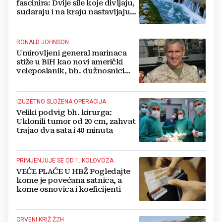
fascinira: Dvije sile koje divljaju,
sudaraju i na kraju nastavljaju
kao jedna
RONALD JOHNSON
Umirovljeni general marinaca
stiže u BiH kao novi američki
veleposlanik, bh. dužnosnici
unaprijed ga hvale
IZUZETNO SLOŽENA OPERACIJA
Veliki podvig bh. kirurga:
Uklonili tumor od 20 cm, zahvat
trajao dva sata i 40 minuta
PRIMJENJUJE SE OD 1. KOLOVOZA
VEĆE PLAĆE U HBŽ Pogledajte
kome je povećana satnica, a
kome osnovica i koeficijenti
CRVENI KRIŽ ŽZH