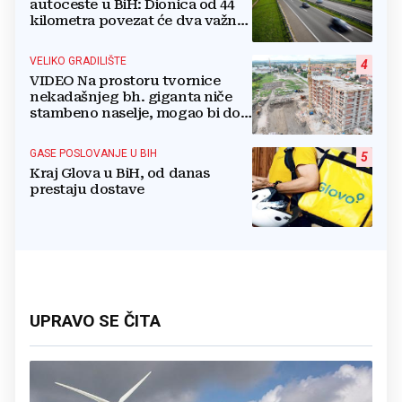
autoceste u BiH: Dionica od 44
kilometra povezat će dva važna
grada
VELIKO GRADILIŠTE
4
VIDEO Na prostoru tvornice
nekadašnjeg bh. giganta niče
stambeno naselje, mogao bi doći
i Lidl
GASE POSLOVANJE U BIH
5
Kraj Glova u BiH, od danas
prestaju dostave
UPRAVO SE ČITA