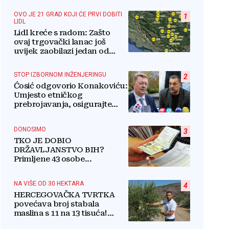
OVO JE 21 GRAD KOJI ĆE PRVI DOBITI
1
LIDL
Lidl kreće s radom: Zašto
ovaj trgovački lanac još
uvijek zaobilazi jedan od
najvećih gradova u BiH?
STOP IZBORNOM INŽENJERINGU
2
Ćosić odgovorio Konakoviću:
Umjesto etničkog
prebrojavanja, osigurajte
stvarnu ravnopravnost
Hrvata
DONOSIMO
3
TKO JE DOBIO
DRŽAVLJANSTVO BIH?
Primljene 43 osobe...
NA VIŠE OD 30 HEKTARA
4
HERCEGOVAČKA TVRTKA
povećava broj stabala
maslina s 11 na 13 tisuća!
Iznenadit ćete se kako ih