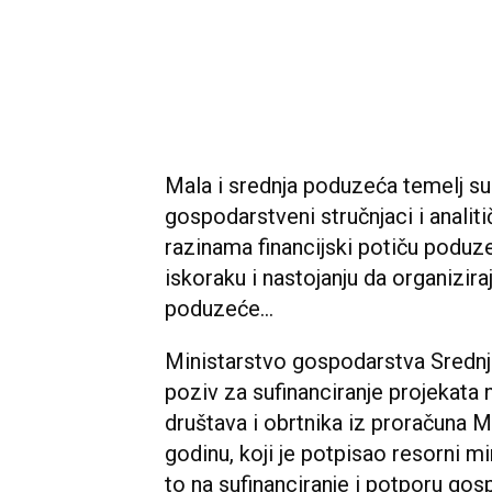
Mala i srednja poduzeća temelj su 
gospodarstveni stručnjaci i analiti
razinama financijski potiču poduz
iskoraku i nastojanju da organizira
poduzeće...
Ministarstvo gospodarstva Srednjo
poziv za sufinanciranje projekat
društava i obrtnika iz proračuna 
godinu, koji je potpisao resorni m
to na sufinanciranje i potporu gosp