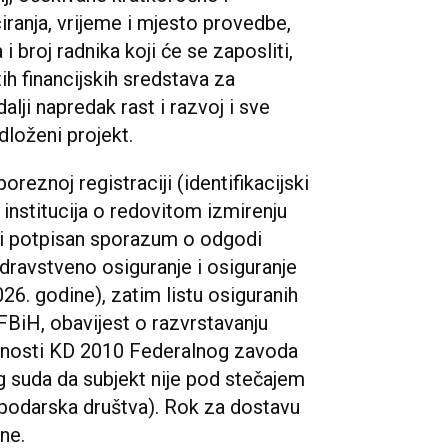
iranja, vrijeme i mjesto provedbe,
i broj radnika koji će se zaposliti,
tih financijskih sredstava za
 dalji napredak rast i razvoj i sve
loženi projekt.
oreznoj registraciji (identifikacijski
 institucija o redovitom izmirenju
ili potpisan sporazum o odgodi
dravstveno osiguranje i osiguranje
26. godine), zatim listu osiguranih
BiH, obavijest o razvrstavanju
latnosti KD 2010 Federalnog zavoda
g suda da subjekt nije pod stečajem
spodarska društva). Rok za dostavu
ine.