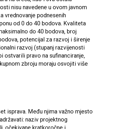
tnosti nisu navedene u ovom javnom
 Za vrednovanje podnesenih
asponu od 0 do 40 bodova. Kvaliteta
 maksimalno do 40 bodova, broj
bodova, potencijal za razvoj i širenje
onalni razvoj (stupanj razvijenosti
 ostvarili pravo na sufinanciranje,
ukupnom zbroju moraju osvojiti više
eset isprava. Među njima važno mjesto
sadržavati: naziv projektnog
ilj, očekivane kratkoročne i