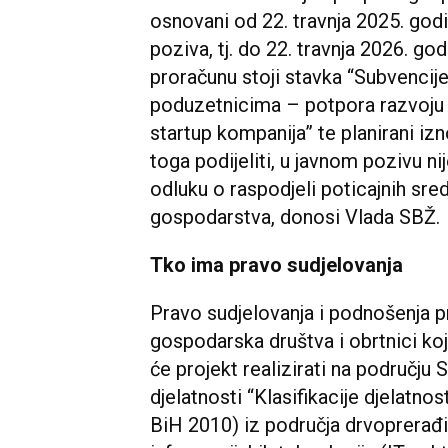
osnovani od 22. travnja 2025. god
poziva, tj. do 22. travnja 2026. 
proračunu stoji stavka “Subvencij
poduzetnicima – potpora razvoju 
startup kompanija” te planirani i
toga podijeliti, u javnom pozivu 
odluku o raspodjeli poticajnih sre
gospodarstva, donosi Vlada SBŽ.
Tko ima pravo sudjelovanja
Pravo sudjelovanja i podnošenja pr
gospodarska društva i obrtnici koj
će projekt realizirati na području 
djelatnosti “Klasifikacije djelatn
BiH 2010) iz područja drvoprerađiv