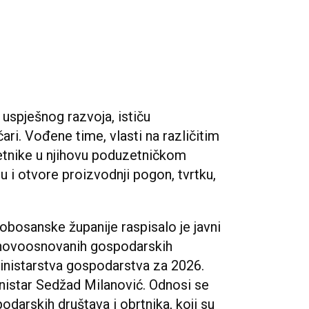
uspješnog razvoja, ističu
čari. Vođene time, vlasti na različitim
etnike u njihovu poduzetničkom
ju i otvore proizvodnji pogon, tvrtku,
bosanske županije raspisalo je javni
a novoosnovanih gospodarskih
Ministarstva gospodarstva za 2026.
inistar Sedžad Milanović. Odnosi se
odarskih društava i obrtnika, koji su