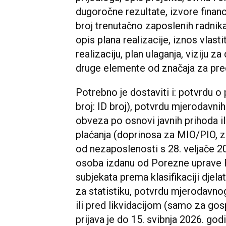
dugoročne rezultate, izvore financ
broj trenutačno zaposlenih radnika 
opis plana realizacije, iznos vlasti
realizaciju, plan ulaganja, viziju za
druge elemente od značaja za pred
Potrebno je dostaviti i: potvrdu o p
broj: ID broj), potvrdu mjerodavnih
obveza po osnovi javnih prihoda 
plaćanja (doprinosa za MIO/PIO, z
od nezaposlenosti s 28. veljače 20
osoba izdanu od Porezne uprave F
subjekata prema klasifikaciji dje
za statistiku, potvrdu mjerodavno
ili pred likvidacijom (samo za go
prijava je do 15. svibnja 2026. god