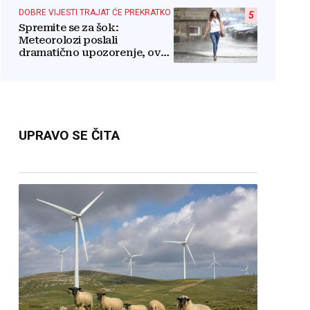
štite
DOBRE VIJESTI TRAJAT ĆE PREKRATKO
5
Spremite se za šok:
Meteorolozi poslali
dramatično upozorenje, ovo
nikome neće odgovarati
UPRAVO SE ČITA