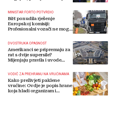
MINISTAR FORTO POTVRDIO
BiH ponudila rješenje
Europskoj komisiji:
Profesionalni vozači ne mogu
više čekati
DVOSTRUKA OPASNOST
Amerikanci se pripremaju za
rat s dvije supersile?
Mijenjaju pravila i uvode
taktičko nuklearno oružje
VODIČ ZA PREHRANU NA VRUĆINAMA
Kako preživjeti paklene
vrućine: Ovdje je popis hrane
koja hladi organizam i
napitaka s kojima si činite
'medvjeđu uslugu'