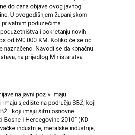
ine do dana objave ovog javnog
godine. U ovogodišnjem županijskom
e privatnim poduzećima i
poduzetništva i pokretanju novih
znos od 690.000 KM. Koliko će se od
nije naznačeno. Navodi se da konačnu
dstava, na prijedlog Ministarstva
ijave na javni poziv imaju
i imaju sjedište na području SBŽ, koji
SBŽ i koji imaju šifru osnovne
osti Bosne i Hercegovine 2010” (KD
ačke industrije, metalske industrije,