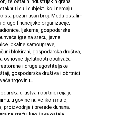
or) te ostalih industrijskih grana
staknuti su i subjekti koji nemaju
e doista pozamašan broj. Među ostalim
i druge financijske organizacije,
ladionice, ljekarne, gospodarske
obuhvaća igre na sreću, javne
edinice lokalne samouprave,
ačuni blokirani, gospodarska društva,
šifra osnovne djelatnosti obuhvaća
 restorane i druge ugostiteljske
eštaji, gospodarska društva i obrtnici
vaća trgovinu...
darska društva i obrtnici čija je
ima: trgovine na veliko i malo,
e, proizvodnje i prerade duhana,
ara na sreću, kao i sva ostala