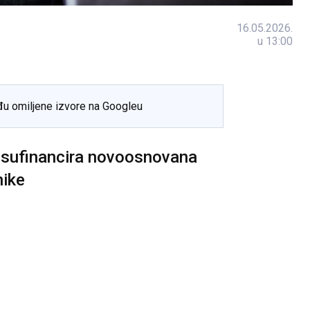
16.05.2026.
u 13:00
đu omiljene izvore na Googleu
 sufinancira novoosnovana
nike