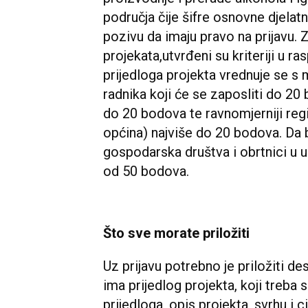
područja čije šifre osnovne djela
pozivu da imaju pravo na prijavu.
projekata,utvrđeni su kriteriji u r
prijedloga projekta vrednuje se s
radnika koji će se zaposliti do 20 
do 20 bodova te ravnomjerniji regi
općina) najviše do 20 bodova. Da bi
gospodarska društva i obrtnici u 
od 50 bodova.
Što sve morate priložiti
Uz prijavu potrebno je priložiti d
ima prijedlog projekta, koji treba 
prijedloga, opis projekta, svrhu i c