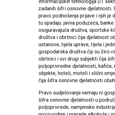
informacijskih tehnologija (IT sekt
zadanih šifri osnovne djelatnosti. I
pravo podnošenja prijave i njih j
tu spadaju: javna poduzeća, banke 
osiguravajuća društva, sportske k
društva i obrtnici čija djelatnost 
ustanove, tijela uprave, tijela i j
gospodarska društva čiji su žiro-r
obrtnici i svi drugi subjekti čija 
poljoprivredne djelatnosti, kafiće,
objekte, hoteli, moteli i slični smj
čija šifra osnovne djelatnosti obuh
Pravo sudjelovanja nemaju ni gospo
šifra osnovne djelatnosti u područj
poljoprivrede, namjenske industrij
proizvodnje i prerade alkohola i ig