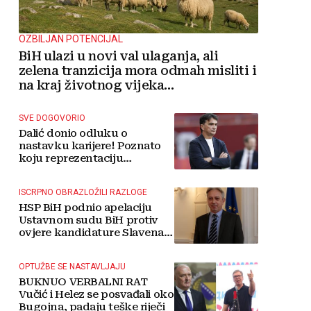
OZBILJAN POTENCIJAL
BiH ulazi u novi val ulaganja, ali
zelena tranzicija mora odmah misliti i
na kraj životnog vijeka
vjetroelektrana
SVE DOGOVORIO
Dalić donio odluku o
nastavku karijere! Poznato
koju reprezentaciju
preuzima
ISCRPNO OBRAZLOŽILI RAZLOGE
HSP BiH podnio apelaciju
Ustavnom sudu BiH protiv
ovjere kandidature Slavena
Kovačevića
OPTUŽBE SE NASTAVLJAJU
BUKNUO VERBALNI RAT
Vučić i Helez se posvađali oko
Bugojna, padaju teške riječi