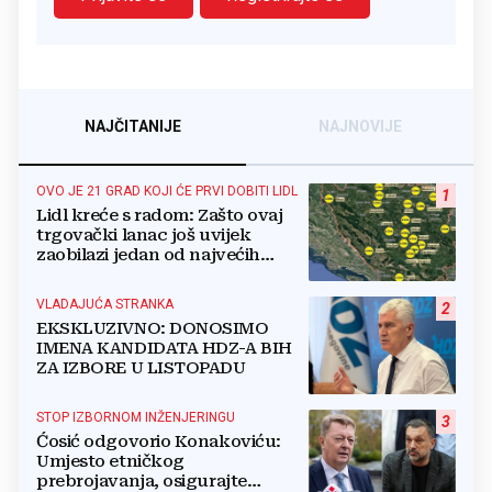
NAJČITANIJE
NAJNOVIJE
OVO JE 21 GRAD KOJI ĆE PRVI DOBITI LIDL
1
Lidl kreće s radom: Zašto ovaj
trgovački lanac još uvijek
zaobilazi jedan od najvećih
gradova u BiH?
VLADAJUĆA STRANKA
2
EKSKLUZIVNO: DONOSIMO
IMENA KANDIDATA HDZ-A BIH
ZA IZBORE U LISTOPADU
STOP IZBORNOM INŽENJERINGU
3
Ćosić odgovorio Konakoviću:
Umjesto etničkog
prebrojavanja, osigurajte