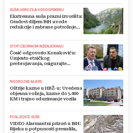
SUŠA UGROZILA VODOOPSKRBU
Ekstremna suša prazni izvorišta:
Gradovi diljem BiH uvode
redukcije i zabrane potrošnje
vode, posebno teško u
Hercegovini
STOP IZBORNOM INŽENJERINGU
Ćosić odgovorio Konakoviću:
Umjesto etničkog
prebrojavanja, osigurajte
stvarnu ravnopravnost Hrvata
RIGOROZNE MJERE
Oštrije kazne u HBŽ-u: Uvedena
objesna vožnja, kazne do 5.000
KM i trajno oduzimanje vozila
POSLJEDICE SUŠE
VIDEO Alarmantni prizori u BiH:
Rijeka u potpunosti presušila,