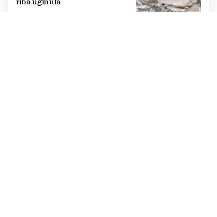
riba uginula
PASTOR ŽUPANČIĆ OPTUŽUJE
TOMAŠEVIĆEVU VLAST
SKANDALOZAN POTEZ: Preko
noći iscrtano parkirno mjesto na
ulazu u crkvu – vjernici
preskaču preko automobila
RASTU MIROVINE I DODACI
Vlada RH popravlja položaj
branitelja: Rast najnižih mirovina
i ukidanje smanjenja osjetit će se
i u BiH
KRAJ SCHMIDTOVE ERE
Zaokret u odnosima: Vlasti RS-a
prekinule bojkot OHR-a i sastale
se s Crishockom
VATRA PRIJETILA OBITELJSKIM KUĆAMA
Serija požara u ŽZH: U Grudama i