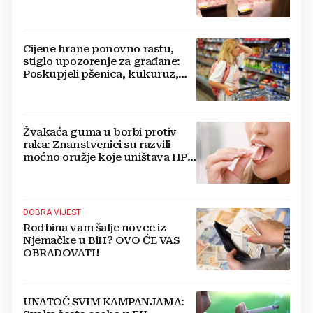
Cijene hrane ponovno rastu,
stiglo upozorenje za građane:
Poskupjeli pšenica, kukuruz,
šećer i biljna ulja
Žvakaća guma u borbi protiv
raka: Znanstvenici su razvili
moćno oružje koje uništava HPV
i bakterije
DOBRA VIJEST
Rodbina vam šalje novce iz
Njemačke u BiH? OVO ĆE VAS
OBRADOVATI!
UNATOČ SVIM KAMPANJAMA: