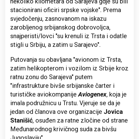
nekoliko kilometara od Sarajeva gdje su bili
stacionirani oficiri srpske vojske". Prema
svjedočenju, zasnovanom na iskazu
zarobljenog srbijanskog dobrovoljca,
snajperisti/lovci "su krenuli iz Trsta i odatle
stigli u Srbiju, a zatim u Sarajevo".
Putovanja su obavljana "avionom iz Trsta,
zatim helikopterom i vozilom iz Srbije kroz
ratnu zonu do Sarajeva" putem
"infrastrukture bivše srbijanske čarter i
turističke aviokompanije
Aviogenex
, koja je
imala podružnicu u Trstu. Vjeruje se da je
jedan od članova ove organizacije
Jovica
Stanišić
, osuđen za ratne zločine od strane
Međunarodnog krivičnog suda za bivšu
Jugoslaviju".