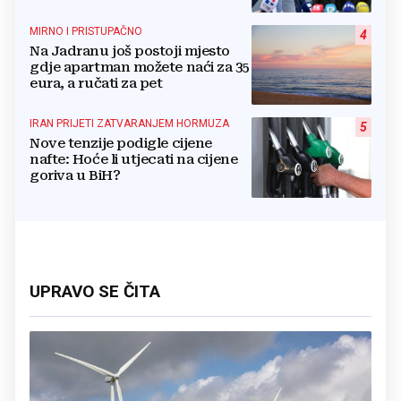
stvarnu ravnopravnost Hrvata
MIRNO I PRISTUPAČNO
4
Na Jadranu još postoji mjesto
gdje apartman možete naći za 35
eura, a ručati za pet
IRAN PRIJETI ZATVARANJEM HORMUZA
5
Nove tenzije podigle cijene
nafte: Hoće li utjecati na cijene
goriva u BiH?
UPRAVO SE ČITA