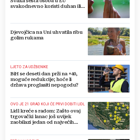
Svaka šesta osoba u EU
svakodnevno koristi duhan ili
srodne proizvode
Djevojčica na Uni uhvatila ribu
golim rukama
LJETO ZA UDŽBENIKE
BiH se deseti dan prži na +40,
moguće redukcije; hoće li
država proglasiti nepogodu?
OVO JE 21 GRAD KOJI ĆE PRVI DOBITI LIDL
Lidl kreće s radom: Zašto ovaj
trgovački lanac još uvijek
zaobilazi jedan od najvećih
gradova u BiH?