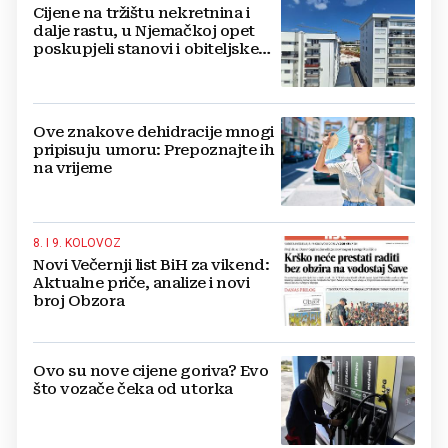
Cijene na tržištu nekretnina i
dalje rastu, u Njemačkoj opet
poskupjeli stanovi i obiteljske
kuće
Ove znakove dehidracije mnogi
pripisuju umoru: Prepoznajte ih
na vrijeme
8. I 9. KOLOVOZ
Novi Večernji list BiH za vikend:
Aktualne priče, analize i novi
broj Obzora
Ovo su nove cijene goriva? Evo
što vozače čeka od utorka