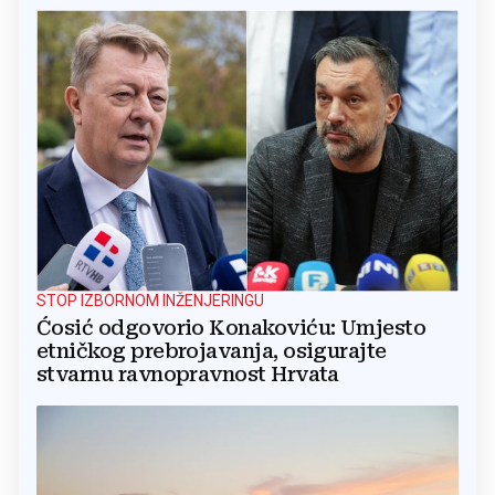
STOP IZBORNOM INŽENJERINGU
Ćosić odgovorio Konakoviću: Umjesto
etničkog prebrojavanja, osigurajte
stvarnu ravnopravnost Hrvata