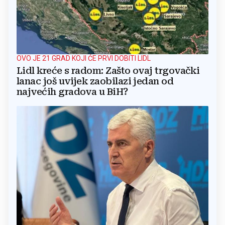
OVO JE 21 GRAD KOJI ĆE PRVI DOBITI LIDL
Lidl kreće s radom: Zašto ovaj trgovački
lanac još uvijek zaobilazi jedan od
najvećih gradova u BiH?