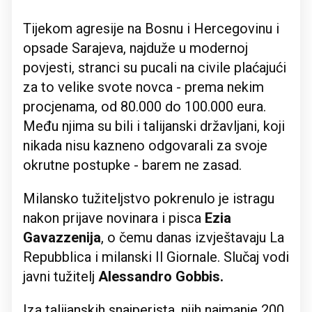
Tijekom agresije na Bosnu i Hercegovinu i
opsade Sarajeva, najduže u modernoj
povjesti, stranci su pucali na civile plaćajući
za to velike svote novca - prema nekim
procjenama, od 80.000 do 100.000 eura.
Među njima su bili i talijanski državljani, koji
nikada nisu kazneno odgovarali za svoje
okrutne postupke - barem ne zasad.
Milansko tužiteljstvo pokrenulo je istragu
nakon prijave novinara i pisca
Ezia
Gavazzenija
, o čemu danas izvještavaju La
Repubblica i milanski Il Giornale. Slučaj vodi
javni tužitelj
Alessandro Gobbis.
Iza talijanskih snajperista, njih najmanje 200