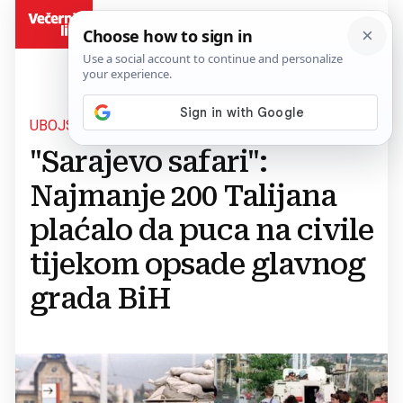
BiH
UBOJSTVA DJECE PLAĆALA SU SE NAJVIŠE
"Sarajevo safari":
Najmanje 200 Talijana
plaćalo da puca na civile
tijekom opsade glavnog
grada BiH