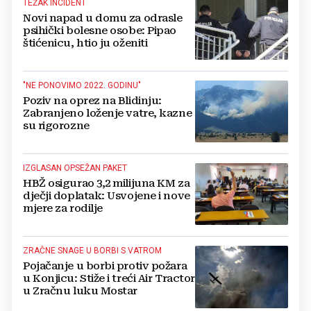
TEŽAK INCIDENT
Novi napad u domu za odrasle
psihički bolesne osobe: Pipao
štićenicu, htio ju oženiti
"NE PONOVIMO 2022. GODINU"
Poziv na oprez na Blidinju:
Zabranjeno loženje vatre, kazne
su rigorozne
IZGLASAN OPSEŽAN PAKET
HBŽ osigurao 3,2 milijuna KM za
dječji doplatak: Usvojene i nove
mjere za rodilje
ZRAČNE SNAGE U BORBI S VATROM
Pojačanje u borbi protiv požara
u Konjicu: Stiže i treći Air Tractor
u Zračnu luku Mostar