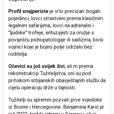
Profil snajperiste
je vrlo precizan: bogati
pojedinci, lovci strastveni prema klasičnim
legalnim safarijima, lovci na adrenalin i
"ljudske" trofeje, entuzijasti za oružje s
poviješću psihopatologije ili sadizma, bivši
vojnici koje je bojno polje održalo bez
roditelja.
Očevici su još uvijek živi
, ​​ali m prema
rekonstrukciji Tužiteljstva, oni su pod
pritiskom srbijanskih obavještajnih službi da
cijelu operaciju drže u tajnosti.
Tužitelji su spremni pozvati prve svjedoke
iz Bosne i Hercegovine. Benjamina Karić je
još 2022. tražila istragu u Sarajevu, ali je