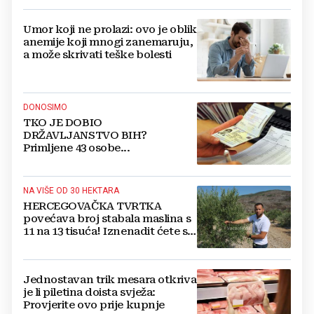
Umor koji ne prolazi: ovo je oblik
anemije koji mnogi zanemaruju,
a može skrivati teške bolesti
DONOSIMO
TKO JE DOBIO
DRŽAVLJANSTVO BIH?
Primljene 43 osobe...
NA VIŠE OD 30 HEKTARA
HERCEGOVAČKA TVRTKA
povećava broj stabala maslina s
11 na 13 tisuća! Iznenadit ćete se
kako ih štite
Jednostavan trik mesara otkriva
je li piletina doista svježa:
Provjerite ovo prije kupnje