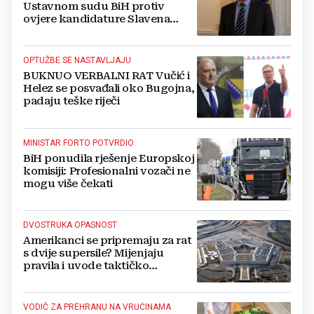
Ustavnom sudu BiH protiv
ovjere kandidature Slavena
Kovačevića
OPTUŽBE SE NASTAVLJAJU
BUKNUO VERBALNI RAT Vučić i
Helez se posvađali oko Bugojna,
padaju teške riječi
MINISTAR FORTO POTVRDIO
BiH ponudila rješenje Europskoj
komisiji: Profesionalni vozači ne
mogu više čekati
DVOSTRUKA OPASNOST
Amerikanci se pripremaju za rat
s dvije supersile? Mijenjaju
pravila i uvode taktičko
nuklearno oružje
VODIČ ZA PREHRANU NA VRUĆINAMA