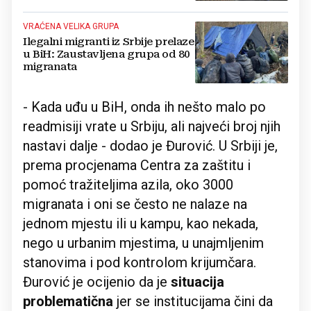
VRAĆENA VELIKA GRUPA
Ilegalni migranti iz Srbije prelaze
u BiH: Zaustavljena grupa od 80
migranata
- Kada uđu u BiH, onda ih nešto malo po
readmisiji vrate u Srbiju, ali najveći broj njih
nastavi dalje - dodao je Đurović. U Srbiji je,
prema procjenama Centra za zaštitu i
pomoć tražiteljima azila, oko 3000
migranata i oni se često ne nalaze na
jednom mjestu ili u kampu, kao nekada,
nego u urbanim mjestima, u unajmljenim
stanovima i pod kontrolom krijumčara.
Đurović je ocijenio da je
situacija
problematična
jer se institucijama čini da