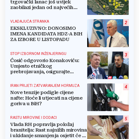
trgovački lanac još uvijek
zaobilazi jedan od najvećih
gradova u BiH?
VLADAJUĆA STRANKA
2
EKSKLUZIVNO: DONOSIMO
IMENA KANDIDATA HDZ-A BIH
ZA IZBORE U LISTOPADU
STOP IZBORNOM INŽENJERINGU
3
Ćosić odgovorio Konakoviću:
Umjesto etničkog
prebrojavanja, osigurajte
stvarnu ravnopravnost Hrvata
IRAN PRIJETI ZATVARANJEM HORMUZA
4
Nove tenzije podigle cijene
nafte: Hoće li utjecati na cijene
goriva u BiH?
RASTU MIROVINE I DODACI
5
Vlada RH popravlja položaj
branitelja: Rast najnižih mirovina
i ukidanje smanjenja osjetit će se