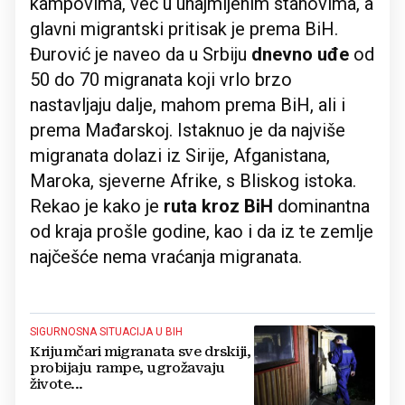
kampovima, već u unajmljenim stanovima, a
glavni migrantski pritisak je prema BiH.
Đurović je naveo da u Srbiju
dnevno uđe
od
50 do 70 migranata koji vrlo brzo
nastavljaju dalje, mahom prema BiH, ali i
prema Mađarskoj. Istaknuo je da najviše
migranata dolazi iz Sirije, Afganistana,
Maroka, sjeverne Afrike, s Bliskog istoka.
Rekao je kako je
ruta kroz BiH
dominantna
od kraja prošle godine, kao i da iz te zemlje
najčešće nema vraćanja migranata.
SIGURNOSNA SITUACIJA U BIH
Krijumčari migranata sve drskiji,
probijaju rampe, ugrožavaju
živote...