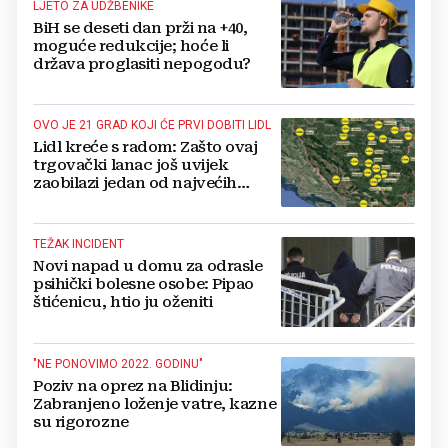
LJETO ZA UDŽBENIKE
BiH se deseti dan prži na +40,
moguće redukcije; hoće li
država proglasiti nepogodu?
OVO JE 21 GRAD KOJI ĆE PRVI DOBITI LIDL
Lidl kreće s radom: Zašto ovaj
trgovački lanac još uvijek
zaobilazi jedan od najvećih
gradova u BiH?
TEŽAK INCIDENT
Novi napad u domu za odrasle
psihički bolesne osobe: Pipao
štićenicu, htio ju oženiti
"NE PONOVIMO 2022. GODINU"
Poziv na oprez na Blidinju:
Zabranjeno loženje vatre, kazne
su rigorozne