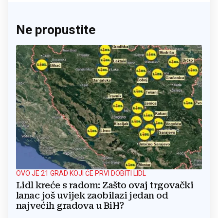
Ne propustite
OVO JE 21 GRAD KOJI ĆE PRVI DOBITI LIDL
Lidl kreće s radom: Zašto ovaj trgovački
lanac još uvijek zaobilazi jedan od
najvećih gradova u BiH?