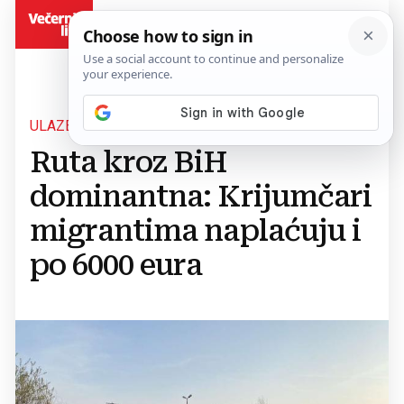
BiH
ULAZE U SRBIJU, PA IDU U BIH
Ruta kroz BiH
dominantna: Krijumčari
migrantima naplaćuju i
po 6000 eura