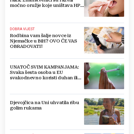
moćno oružje koje uništava HPV
i bakterije
DOBRA VIJEST
Rodbina vam šalje novce iz
Njemačke u BiH? OVO ĆE VAS
OBRADOVATI!
UNATOČ SVIM KAMPANJAMA:
Svaka šesta osoba u EU
svakodnevno koristi duhan ili
srodne proizvode
Djevojčica na Uni uhvatila ribu
golim rukama