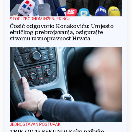
STOP IZBORNOM INŽENJERINGU
Ćosić odgovorio Konakoviću: Umjesto
etničkog prebrojavanja, osigurajte
stvarnu ravnopravnost Hrvata
JEDNOSTAVAN POSTUPAK
TRIK OD 15 SEKUNDI Kako najbrže