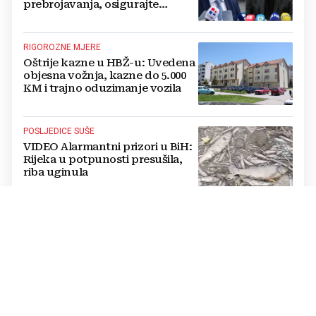
prebrojavanja, osigurajte
stvarnu ravnopravnost Hrvata
RIGOROZNE MJERE
Oštrije kazne u HBŽ-u: Uvedena
objesna vožnja, kazne do 5.000
KM i trajno oduzimanje vozila
POSLJEDICE SUŠE
VIDEO Alarmantni prizori u BiH:
Rijeka u potpunosti presušila,
riba uginula
PASTOR ŽUPANČIĆ OPTUŽUJE
TOMAŠEVIĆEVU VLAST
SKANDALOZAN POTEZ: Preko
noći iscrtano parkirno mjesto na
ulazu u crkvu – vjernici
preskaču preko automobila
RASTU MIROVINE I DODACI