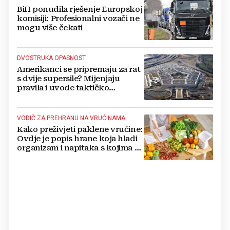
BiH ponudila rješenje Europskoj
komisiji: Profesionalni vozači ne
mogu više čekati
DVOSTRUKA OPASNOST
Amerikanci se pripremaju za rat
s dvije supersile? Mijenjaju
pravila i uvode taktičko
nuklearno oružje
VODIČ ZA PREHRANU NA VRUĆINAMA
Kako preživjeti paklene vrućine:
Ovdje je popis hrane koja hladi
organizam i napitaka s kojima si
činite 'medvjeđu uslugu'