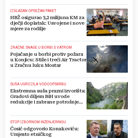
IZGLASAN OPSEŽAN PAKET
HBŽ osigurao 3,2 milijuna KM za
dječji doplatak: Usvojene i nove
mjere za rodilje
ZRAČNE SNAGE U BORBI S VATROM
Pojačanje u borbi protiv požara
u Konjicu: Stiže i treći Air Tractor
u Zračnu luku Mostar
SUŠA UGROZILA VODOOPSKRBU
Ekstremna suša prazni izvorišta:
Gradovi diljem BiH uvode
redukcije i zabrane potrošnje
vode, posebno teško u
Hercegovini
STOP IZBORNOM INŽENJERINGU
Ćosić odgovorio Konakoviću:
Umjesto etničkog