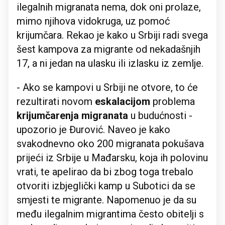
ilegalnih migranata nema, dok oni prolaze,
mimo njihova vidokruga, uz pomoć
krijumčara. Rekao je kako u Srbiji radi svega
šest kampova za migrante od nekadašnjih
17, a ni jedan na ulasku ili izlasku iz zemlje.
- Ako se kampovi u Srbiji ne otvore, to će
rezultirati novom
eskalacijom
problema
krijumčarenja migranata
u budućnosti -
upozorio je Đurović. Naveo je kako
svakodnevno oko 200 migranata pokušava
prijeći iz Srbije u Mađarsku, koja ih polovinu
vrati, te apelirao da bi zbog toga trebalo
otvoriti izbjeglički kamp u Subotici da se
smjesti te migrante. Napomenuo je da su
među ilegalnim migrantima često obitelji s