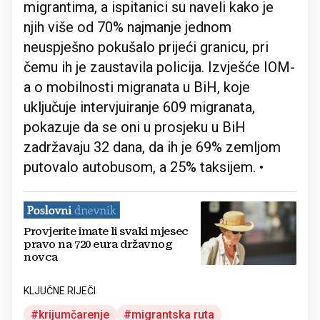
migrantima, a ispitanici su naveli kako je
njih više od 70% najmanje jednom
neuspješno pokušalo prijeći granicu, pri
čemu ih je zaustavila policija. Izvješće IOM-
a o mobilnosti migranata u BiH, koje
uključuje intervjuiranje 609 migranata,
pokazuje da se oni u prosjeku u BiH
zadržavaju 32 dana, da ih je 69% zemljom
putovalo autobusom, a 25% taksijem. •
Provjerite imate li svaki mjesec
pravo na 720 eura državnog
novca
KLJUČNE RIJEČI
krijumčarenje
migrantska ruta