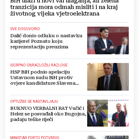
BiH ulazi u novi val ulaganja, ali zelena
tranzicija mora odmah misliti i na kraj
životnog vijeka vjetroelektrana
SVE DOGOVORIO
Dalić donio odluku o nastavku
karijere! Poznato koju
reprezentaciju preuzima
ISCRPNO OBRAZLOŽILI RAZLOGE
HSP BiH podnio apelaciju
Ustavnom sudu BiH protiv
ovjere kandidature Slavena
Kovačevića
OPTUŽBE SE NASTAVLJAJU
BUKNUO VERBALNI RAT Vučić i
Helez se posvađali oko Bugojna,
padaju teške riječi
MINISTAR FORTO POTVRDIO