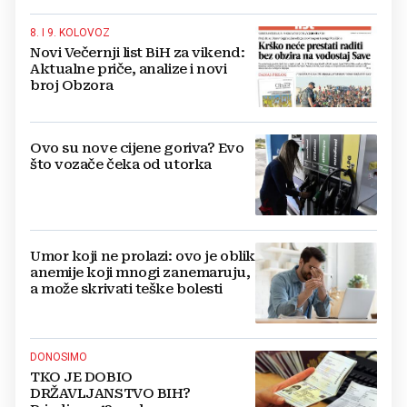
8. I 9. KOLOVOZ
Novi Večernji list BiH za vikend:
Aktualne priče, analize i novi
broj Obzora
Ovo su nove cijene goriva? Evo
što vozače čeka od utorka
Umor koji ne prolazi: ovo je oblik
anemije koji mnogi zanemaruju,
a može skrivati teške bolesti
DONOSIMO
TKO JE DOBIO
DRŽAVLJANSTVO BIH?