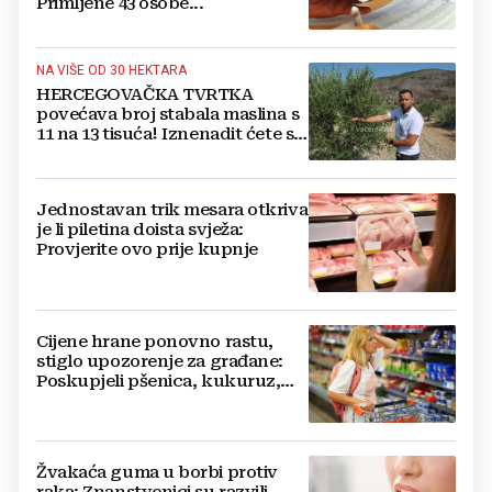
Primljene 43 osobe...
NA VIŠE OD 30 HEKTARA
HERCEGOVAČKA TVRTKA
povećava broj stabala maslina s
11 na 13 tisuća! Iznenadit ćete se
kako ih štite
Jednostavan trik mesara otkriva
je li piletina doista svježa:
Provjerite ovo prije kupnje
Cijene hrane ponovno rastu,
stiglo upozorenje za građane:
Poskupjeli pšenica, kukuruz,
šećer i biljna ulja
Žvakaća guma u borbi protiv
raka: Znanstvenici su razvili