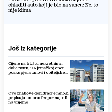
ohladiti auto koji je bio na suncu: Ne, to
nije klima
Još iz kategorije
Cijene na tržištu nekretnina i
dalje rastu, u Njemačkoj opet
poskupjeli stanovi i obiteljske
kuće
Ove znakove dehidracije mnogi
pripisuju umoru: Prepoznajte ih
na vrijeme