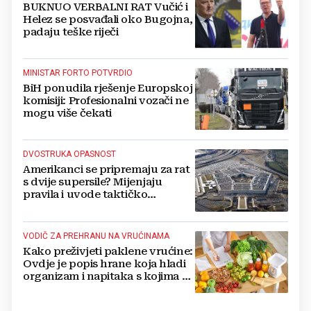
BUKNUO VERBALNI RAT Vučić i
Helez se posvađali oko Bugojna,
padaju teške riječi
MINISTAR FORTO POTVRDIO
BiH ponudila rješenje Europskoj
komisiji: Profesionalni vozači ne
mogu više čekati
DVOSTRUKA OPASNOST
Amerikanci se pripremaju za rat
s dvije supersile? Mijenjaju
pravila i uvode taktičko
nuklearno oružje
VODIČ ZA PREHRANU NA VRUĆINAMA
Kako preživjeti paklene vrućine:
Ovdje je popis hrane koja hladi
organizam i napitaka s kojima si
činite 'medvjeđu uslugu'