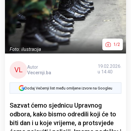
1/2
Foto: ilustracija
19.02.2026.
Autor
VL
u 14:40
Vecernji.ba
Dodaj Večernji list među omiljene izvore na Googleu
Sazvat ćemo sjednicu Upravnog
odbora, kako bismo odredili koji će to
biti dan i u koje vrijeme, a protsvjede