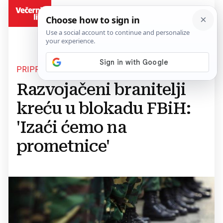
BiH
PRIPREMAJU VELIKE PROSVJEDE
Razvojačeni branitelji
kreću u blokadu FBiH:
'Izaći ćemo na
prometnice'