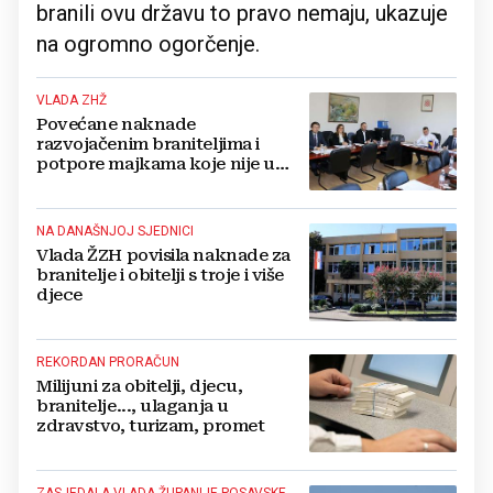
branili ovu državu to pravo nemaju, ukazuje
na ogromno ogorčenje.
VLADA ZHŽ
Povećane naknade
razvojačenim braniteljima i
potpore majkama koje nije u
radnom odnosu
NA DANAŠNJOJ SJEDNICI
Vlada ŽZH povisila naknade za
branitelje i obitelji s troje i više
djece
REKORDAN PRORAČUN
Milijuni za obitelji, djecu,
branitelje..., ulaganja u
zdravstvo, turizam, promet