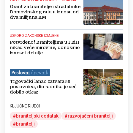
ZASJEDALA VLADA ŽUPANIJE POSAVSKE
Grant za branitelje i stradalnike
Domovinskog rata u iznosu od
dva milijuna KM
USKORO ZAKONSKE IZMJENE
Potvrđeno! Braniteljima u FBiH
nikad veće mirovine, donosimo
iznose i detalje
Trgovački lanac zatvara 50
poslovnica, dio radnika je već
dobilo otkaz
KLJUČNE RIJEČI
braniteljski dodatak
razvojačeni branitelji
branitelji