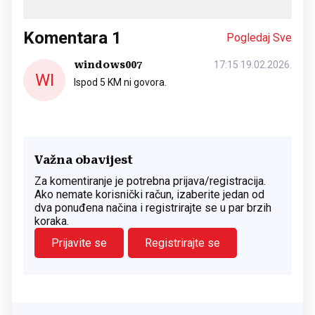
Komentara
1
Pogledaj Sve
windows007
17:15 19.02.2026.
WI
Ispod 5 KM ni govora.
Važna obavijest
Za komentiranje je potrebna prijava/registracija.
Ako nemate korisnički račun, izaberite jedan od
dva ponuđena načina i registrirajte se u par brzih
koraka.
Prijavite se
Registrirajte se