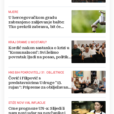
Münchena kad je pitao treba li
se vratiti kući
MJERE
U hercegovačkom gradu
zabranjeno zalijevanje bašte:
Tko prekrši zabranu, bit će
isključen s mreže i novčano
kažnjen
KRAJ DRAME U MOSTARU?
Kordić nakon sastanka o krizi u
"Komunalnom": Svi želimo
povratak ljudi na posao, politika
mora dalje od ovoga
HNS BIH POKROVITELJ 31. OBLJETNICE
Čović i Filipović s
predstavnicima Udruge "13.
rujan“: Pripreme za obilježavanje
oslobođenja kraljevskog grada
Jajca
STIŽE NOVI VAL INFLACIJE
Crne prognoze UN-a: Slijedi li
nam novi udar na novčanike i