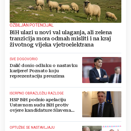
OZBILJAN POTENCIJAL
BiH ulazi u novi val ulaganja, ali zelena
tranzicija mora odmah misliti i na kraj
životnog vijeka vjetroelektrana
SVE DOGOVORIO
Dalić donio odluku o nastavku
karijere! Poznato koju
reprezentaciju preuzima
ISCRPNO OBRAZLOŽILI RAZLOGE
HSP BiH podnio apelaciju
Ustavnom sudu BiH protiv
ovjere kandidature Slavena
Kovačevića
OPTUŽBE SE NASTAVLJAJU