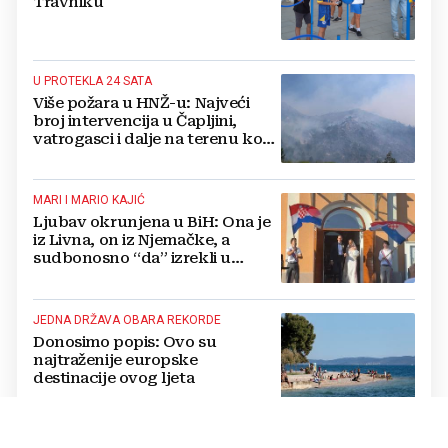
Travniku
U PROTEKLA 24 SATA
Više požara u HNŽ-u: Najveći
broj intervencija u Čapljini,
vatrogasci i dalje na terenu kod
Konjica
MARI I MARIO KAJIĆ
Ljubav okrunjena u BiH: Ona je
iz Livna, on iz Njemačke, a
sudbonosno “da” izrekli u
Kreševu, otkrili su zašto
JEDNA DRŽAVA OBARA REKORDE
Donosimo popis: Ovo su
najtraženije europske
destinacije ovog ljeta
SIGURNOSNI INCIDENT