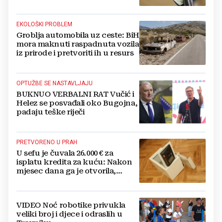
EKOLOŠKI PROBLEM
Groblja automobila uz ceste: BiH
mora maknuti raspadnuta vozila
iz prirode i pretvoriti ih u resurs
OPTUŽBE SE NASTAVLJAJU
BUKNUO VERBALNI RAT Vučić i
Helez se posvađali oko Bugojna,
padaju teške riječi
PRETVORENO U PRAH
U sefu je čuvala 26.000 € za
isplatu kredita za kuću: Nakon
mjesec dana ga je otvorila,
pozlilo joj je
VIDEO Noć robotike privukla
veliki broj i djece i odraslih u