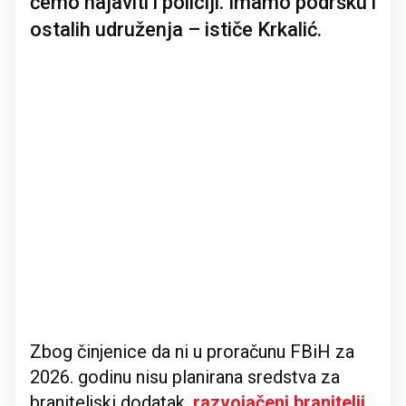
ćemo najaviti i policiji. Imamo podršku i
ostalih udruženja – ističe Krkalić.
Zbog činjenice da ni u proračunu FBiH za
2026. godinu nisu planirana sredstva za
braniteljski dodatak,
razvojačeni branitelji