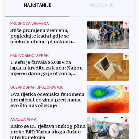
NAJČITANIJE
NAJNOVIJE
PROGNOZA VREMENA
1
Stiže promjena vremena,
pogledajte kada i gdje se
očekuju obilniji pljuskovi i
grmljavina
PRETVORENO U PRAH
2
U sefu je čuvala 26.000 € za
isplatu kredita za kuću: Nakon
mjesec dana ga je otvorila,
pozlilo joj je
OCEANOGRAFI UPOZORAVAJU
3
Dva rijetka oceanska fenomena
promijenit će zimu pred nama,
evo što nas očekuje
ANALIZA AFP-A
4
Kako se EU rješava ruskog plina
preko BiH: Važna uloga Južne
interkonekcije