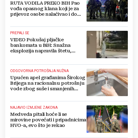
RUTA VODILA PREKO BIH Pao
vođa opasnog klana koji je za
prijevoz osobe nalaćivao i do
10.000 eura
PREPALI SE
VIDEO Pokušaj pljačke
bankomata u BiH: Snažna
eksplozija napravila štetu,
stanari natjerali pljačkaše u bijeg
ODGOVORNA POTROŠNJA NUŽNA
Upućen apel građanima Širokog
Brijega na racionalnu potrošnju
vode zbog suše i smanjenih
zaliha
NAJAVIO IZMJENE ZAKONA
Medveda pitali hoće li se
mirovine povećati i pripadnicima
HVO-a, evo što je rekao