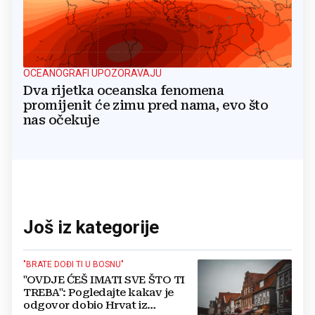
OCEANOGRAFI UPOZORAVAJU
Dva rijetka oceanska fenomena
promijenit će zimu pred nama, evo što
nas očekuje
Još iz kategorije
"BRATE DOĐI TI U BOSNU"
"OVDJE ĆEŠ IMATI SVE ŠTO TI
TREBA": Pogledajte kakav je
odgovor dobio Hrvat iz