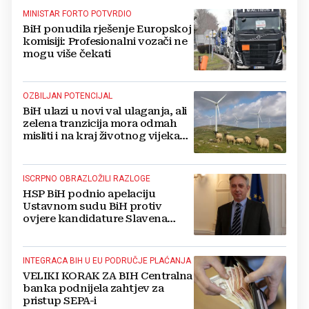
MINISTAR FORTO POTVRDIO
BiH ponudila rješenje Europskoj
komisiji: Profesionalni vozači ne
mogu više čekati
OZBILJAN POTENCIJAL
BiH ulazi u novi val ulaganja, ali
zelena tranzicija mora odmah
misliti i na kraj životnog vijeka
vjetroelektrana
ISCRPNO OBRAZLOŽILI RAZLOGE
HSP BiH podnio apelaciju
Ustavnom sudu BiH protiv
ovjere kandidature Slavena
Kovačevića
INTEGRACA BIH U EU PODRUČJE PLAĆANJA
VELIKI KORAK ZA BIH Centralna
banka podnijela zahtjev za
pristup SEPA-i