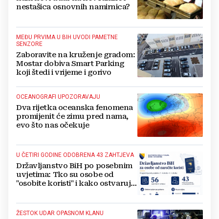
nestašica osnovnih namirnica?
MEĐU PRVIMA U BIH UVODI PAMETNE
SENZORE
Zaboravite na kruženje gradom:
Mostar dobiva Smart Parking
koji štedi i vrijeme i gorivo
OCEANOGRAFI UPOZORAVAJU
Dva rijetka oceanska fenomena
promijenit će zimu pred nama,
evo što nas očekuje
U ČETIRI GODINE ODOBRENA 43 ZAHTJEVA
Državljanstvo BiH po posebnim
uvjetima: Tko su osobe od
"osobite koristi" i kako ostvaruju
to pravo?
ŽESTOK UDAR OPASNOM KLANU