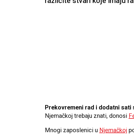
različite stvari koje imaju r
Prekovremeni rad i dodatni sati
n
Njemačkoj trebaju znati, donosi
F
Mnogi zaposlenici u
Njemačkoj
po