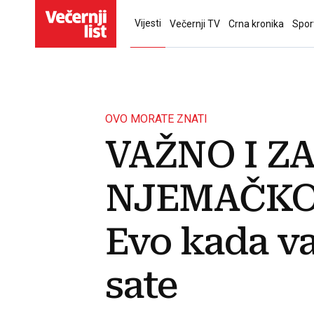
Vijesti
Večernji TV
Crna kronika
Spor
OVO MORATE ZNATI
VAŽNO I Z
NJEMAČKOJ
Evo kada va
sate