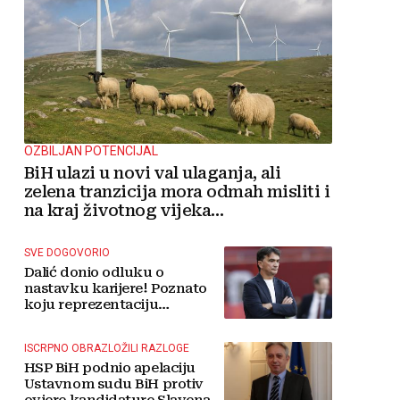
OZBILJAN POTENCIJAL
BiH ulazi u novi val ulaganja, ali
zelena tranzicija mora odmah misliti i
na kraj životnog vijeka
vjetroelektrana
SVE DOGOVORIO
Dalić donio odluku o
nastavku karijere! Poznato
koju reprezentaciju
preuzima
ISCRPNO OBRAZLOŽILI RAZLOGE
HSP BiH podnio apelaciju
Ustavnom sudu BiH protiv
ovjere kandidature Slavena