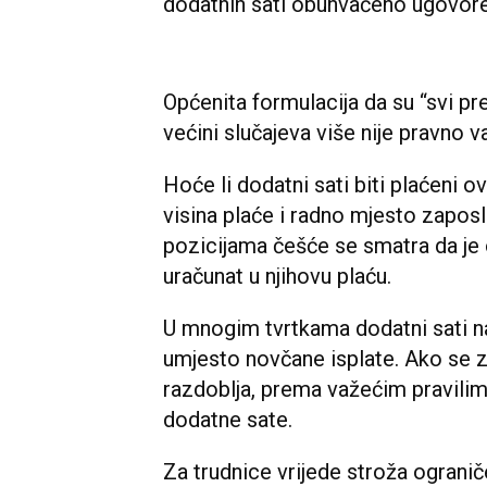
dodatnih sati obuhvaćeno ugovo
Općenita formulacija da su “svi pr
većini slučajeva više nije pravno va
Hoće li dodatni sati biti plaćeni 
visina plaće i radno mjesto zapos
pozicijama češće se smatra da je 
uračunat u njihovu plaću.
U mnogim tvrtkama dodatni sati 
umjesto novčane isplate. Ako se z
razdoblja, prema važećim pravili
dodatne sate.
Za trudnice vrijede stroža ograni