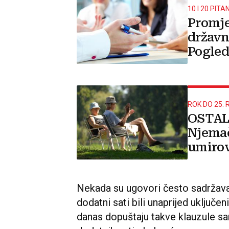
10 I 20 PIT
Promje
državn
Pogled
izgled
ISPITA
ROK DO 25.
OSTAL
Njemač
umirov
Nekada su ugovori često sadržava
dodatni sati bili unaprijed uključe
danas dopuštaju takve klauzule sa