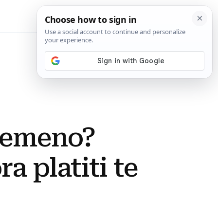
BiH
remeno?
 platiti te