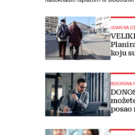
UDARI NA D
VELIK
Planir
koju s
obitelj
REKORDNA 
DONOS
možete
posao 