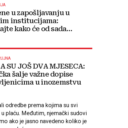
ANJA
ne u zapošljavanju u
im institucijama:
ajte kako će od sada
ati polaganje stručnog
 RUJNA
A SU JOŠ DVA MJESECA:
ka šalje važne dopise
ljenicima u inozemstvu
li odredbe prema kojima su svi
ni u plaću. Međutim, njemački sudovi
mo ako je jasno navedeno koliko je