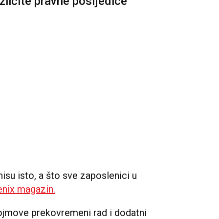
azličite pravne posljedice
isu isto, a što sve zaposlenici u
enix magazin.
jmove prekovremeni rad i dodatni