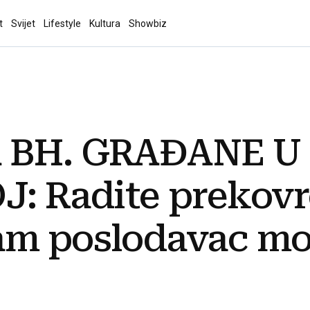
t
Svijet
Lifestyle
Kultura
Showbiz
A BH. GRAĐANE U
: Radite prekov
m poslodavac mora