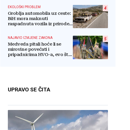
EKOLOŠKI PROBLEM
4
Groblja automobila uz ceste:
BiH mora maknuti
raspadnuta vozila iz prirode i
pretvoriti ih u resurs
NAJAVIO IZMJENE ZAKONA
5
Medveda pitali hoće li se
mirovine povećati i
pripadnicima HVO-a, evo što
je rekao
UPRAVO SE ČITA