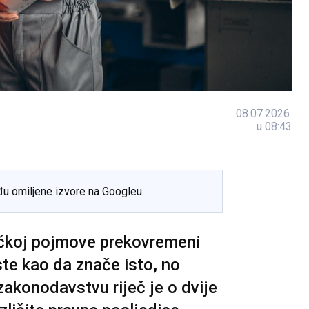
08.07.2026.
u 08:43
đu omiljene izvore na Googleu
čkoj pojmove prekovremeni
iste kao da znače isto, no
konodavstvu riječ je o dvije