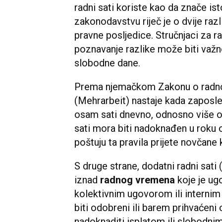
radni sati koriste kao da znače 
zakonodavstvu riječ je o dvije razli
pravne posljedice. Stručnjaci za 
poznavanje razlike može biti važno
slobodne dane.
Prema njemačkom Zakonu o radn
(Mehrarbeit) nastaje kada zaposl
osam sati dnevno, odnosno više od
sati mora biti nadoknađen u roku 
poštuju ta pravila prijete novčane
S druge strane, dodatni radni sat
iznad
radnog vremena
koje je ug
kolektivnim ugovorom ili internim 
biti odobreni ili barem prihvaćeni
nadoknaditi isplatom ili slobodni