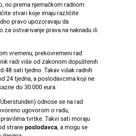
isto, no prema njemačkom radnom
čite stvari koje imaju različite
radno pravo upozoravaju da
 za ostvarivanje prava na naknadu ili
om vremenu, prekovremeni rad
enik radi više od zakonom dopuštenih
 48 sati tjedno. Takav višak radnih
od 24 tjedna, a poslodavcima koji ne
 kazne do 30.000 eura.
i (Überstunden) odnose se na rad
ovoreno ugovorom o radu,
pravilima tvrtke. Takvi sati moraju
 od strane
poslodavca
, a mogu se
m danima.