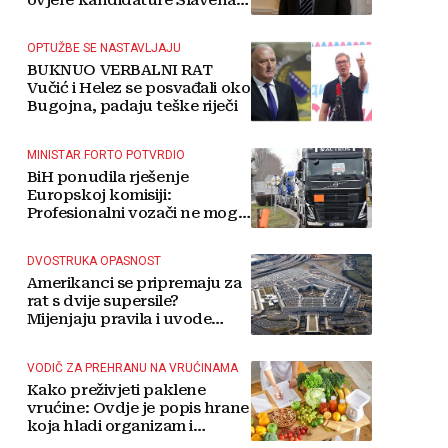
Kovačevića
OPTUŽBE SE NASTAVLJAJU
BUKNUO VERBALNI RAT
Vučić i Helez se posvađali oko
Bugojna, padaju teške riječi
MINISTAR FORTO POTVRDIO
BiH ponudila rješenje
Europskoj komisiji:
Profesionalni vozači ne mogu
više čekati
DVOSTRUKA OPASNOST
Amerikanci se pripremaju za
rat s dvije supersile?
Mijenjaju pravila i uvode
taktičko nuklearno oružje
VODIČ ZA PREHRANU NA VRUĆINAMA
Kako preživjeti paklene
vrućine: Ovdje je popis hrane
koja hladi organizam i
napitaka s kojima si činite