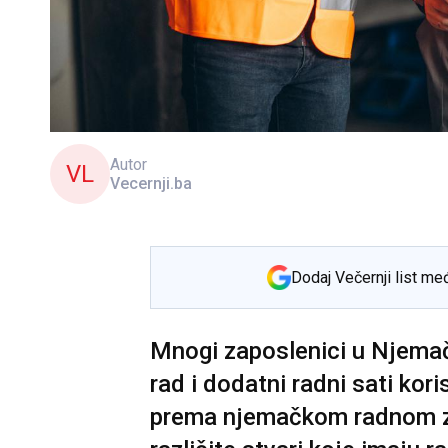
Autor
VL
Vecernji.ba
Dodaj Večernji list me
Mnogi zaposlenici u Njema
rad i dodatni radni sati kor
prema njemačkom radnom za