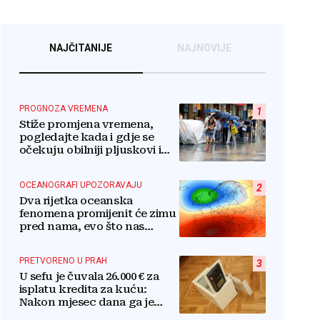
NAJČITANIJE
NAJNOVIJE
PROGNOZA VREMENA
1
Stiže promjena vremena,
pogledajte kada i gdje se
očekuju obilniji pljuskovi i
grmljavina
OCEANOGRAFI UPOZORAVAJU
2
Dva rijetka oceanska
fenomena promijenit će zimu
pred nama, evo što nas
očekuje
PRETVORENO U PRAH
3
U sefu je čuvala 26.000 € za
isplatu kredita za kuću:
Nakon mjesec dana ga je
otvorila, pozlilo joj je