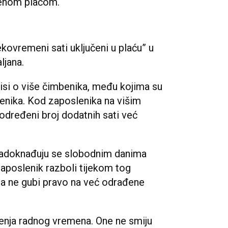
renom plaćom.
ekovremeni sati uključeni u plaću” u
ljana.
ovisi o više čimbenika, među kojima su
lenika. Kod zaposlenika na višim
određeni broj dodatnih sati već
nadoknađuju se slobodnim danima
aposlenik razboli tijekom tog
ma ne gubi pravo na već odrađene
čenja radnog vremena. One ne smiju