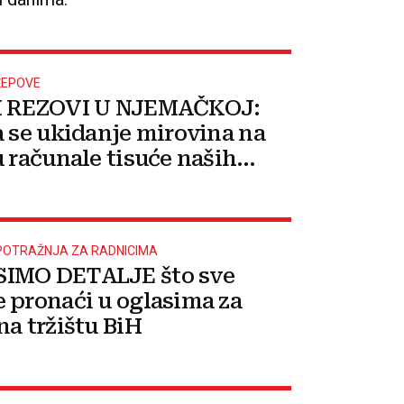
ŽEPOVE
I REZOVI U NJEMAČKOJ:
a se ukidanje mirovina na
u računale tisuće naših
i iz BiH!
POTRAŽNJA ZA RADNICIMA
IMO DETALJE što sve
 pronaći u oglasima za
na tržištu BiH