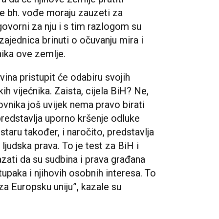
se bh. vođe moraju zauzeti za
ovorni za nju i s tim razlogom su
ajednica brinuti o očuvanju mira i
nika ove zemlje.
vina pristupit će odabiru svojih
ih vijećnika. Zaista, cijela BiH? Ne,
vnika još uvijek nema pravo birati
predstavlja uporno kršenje odluke
taru također, i naročito, predstavlja
ljudska prava. To je test za BiH i
zati da su sudbina i prava građana
upaka i njihovih osobnih interesa. To
a Europsku uniju”, kazale su