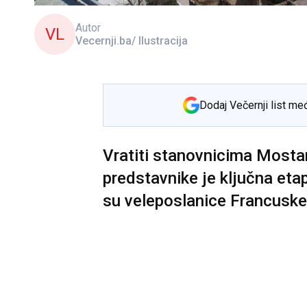
Autor
VL
Vecernji.ba/ Ilustracija
Dodaj Večernji list me
Vratiti stanovnicima Mostar
predstavnike je ključna eta
su veleposlanice Francusk