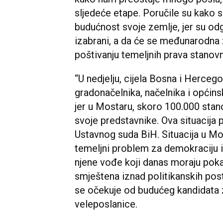
sljedeće etape. Poručile su kako 
budućnost svoje zemlje, jer su odg
izabrani, a da će se međunarodna z
poštivanju temeljnih prava stanov
“U nedjelju, cijela Bosna i Hercego
gradonačelnika, načelnika i općinsk
jer u Mostaru, skoro 100.000 stano
svoje predstavnike. Ova situacija 
Ustavnog suda BiH. Situacija u Mos
temeljni problem za demokraciju i 
njene vođe koji danas moraju poka
smještena iznad politikanskih post
se očekuje od budućeg kandidata z
veleposlanice.