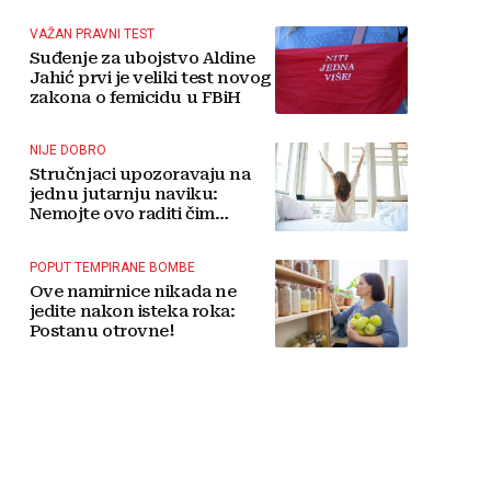
tradicije čini Koćušu
jedinstvenom destinacijom
VAŽAN PRAVNI TEST
Suđenje za ubojstvo Aldine
Jahić prvi je veliki test novog
zakona o femicidu u FBiH
NIJE DOBRO
Stručnjaci upozoravaju na
jednu jutarnju naviku:
Nemojte ovo raditi čim
ustanete
POPUT TEMPIRANE BOMBE
Ove namirnice nikada ne
jedite nakon isteka roka:
Postanu otrovne!