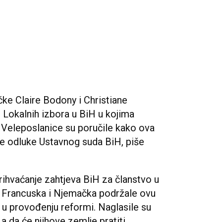
ke Claire Bodony i Christiane
Lokalnih izbora u BiH u kojima
 Veleposlanice su poručile kako ova
nje odluke Ustavnog suda BiH, piše
rihvaćanje zahtjeva BiH za članstvo u
su Francuska i Njemačka podržale ovu
 u provođenju reformi. Naglasile su
 da će njihove zemlje pratiti