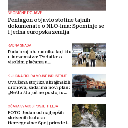
NEOBIČNE POJAVE
Pentagon objavio stotine tajnih
dokumenate o NLO-ima: Spominje se
i jedna europska zemlja
RADNA SNAGA
Pada broj bh. radnika koji idu
u inozemstvo: 'Podatke o
visokim plaćama u
Njemačkoj treba gledati s
rezervom'
KLJUČNA FIGURA VOJNE INDUSTRIJE
Ova žena stoji iza ukrajinskih
dronova, sada ima novi plan:
„Nešto što još ne postoji u
svijetu“
OČARA SVAKOG POSJETITELJA
FOTO Jedan od najljepših
skrivenih kutaka
Hercegovine: Spoj prirode i