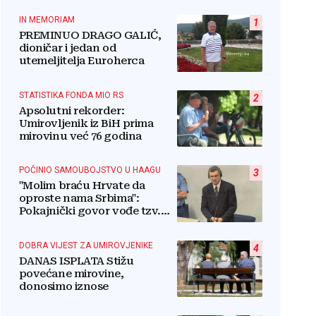
IN MEMORIAM
1
PREMINUO DRAGO GALIĆ,
dioničar i jedan od
utemeljitelja Euroherca
STATISTIKA FONDA MIO RS
2
Apsolutni rekorder:
Umirovljenik iz BiH prima
mirovinu već 76 godina
POČINIO SAMOUBOJSTVO U HAAGU
3
"Molim braću Hrvate da
oproste nama Srbima":
Pokajnički govor vođe tzv.
RSK i danas odzvanja na
obljetnicu Oluje
DOBRA VIJEST ZA UMIROVJENIKE
4
DANAS ISPLATA Stižu
povećane mirovine,
donosimo iznose