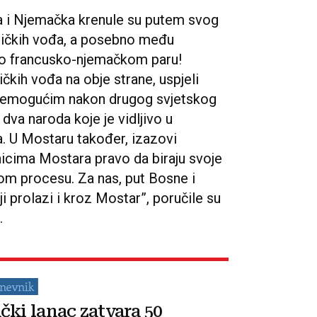
ka i Njemačka krenule su putem svog
tičkih vođa, a posebno među
 o francusko-njemačkom paru!
ičkih vođa na obje strane, uspjeli
 nemogućim nakon drugog svjetskog
dva naroda koje je vidljivo u
. U Mostaru također, izazovi
vnicima Mostara pravo da biraju svoje
vom procesu. Za nas, put Bosne i
 prolazi i kroz Mostar”, poručile su
.
čki lanac zatvara 50