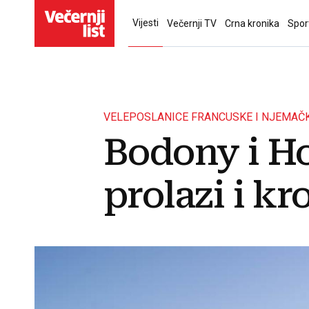
Vijesti
Večernji TV
Crna kronika
Spor
VELEPOSLANICE FRANCUSKE I NJEMAČ
Bodony i H
prolazi i kr