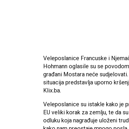
Veleposlanice Francuske i Njemač
Hohmann oglasile su se povodom 
građani Mostara neće sudjelovati.
situacija predstavlja uporno krše
Klix.ba.
Veleposlanice su istakle kako je p
EU veliki korak za zemlju, te da 
odluku koja nagrađuje uloženi trud
kako nam preostaje mnogo posla, a