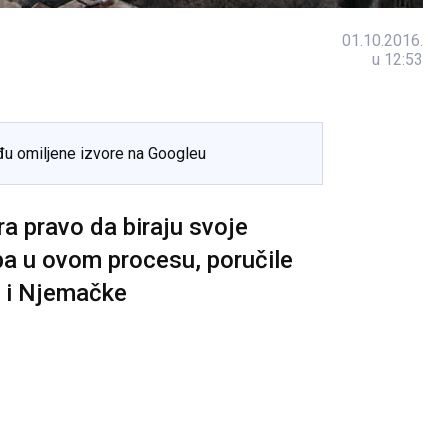
01.10.2016.
u 12:53
đu omiljene izvore na Googleu
a pravo da biraju svoje
pa u ovom procesu, poručile
e i Njemačke