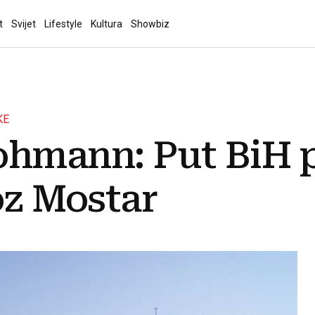
t
Svijet
Lifestyle
Kultura
Showbiz
KE
ohmann: Put BiH 
oz Mostar