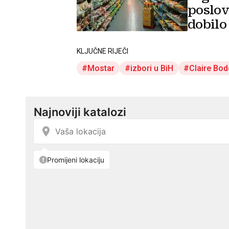
poslov
dobilo
KLJUČNE RIJEČI
Mostar
izbori u BiH
Claire Bo