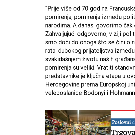
“Prije više od 70 godina Francus
pomirenja, pomirenja između poli
narodima. A danas, govorimo čak
Zahvaljujući odgovornoj viziji polit
smo doći do onoga što se činilo
rata: dubokog prijateljstva između 
svakidašnjem životu naših građana
pomirenja su veliki. Vratiti stano
predstavnike je ključna etapa u o
Hercegovine prema Europskoj uniji
veleposlanice Bodonyi i Hohmann
Trgova