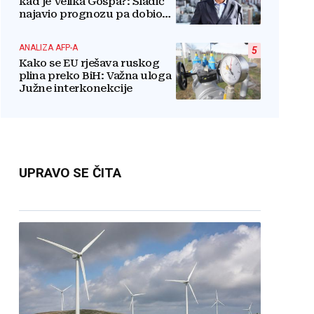
kad je Velika Gospa?: Sladić
najavio prognozu pa dobio
kritike
ANALIZA AFP-A
5
Kako se EU rješava ruskog
plina preko BiH: Važna uloga
Južne interkonekcije
UPRAVO SE ČITA