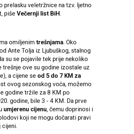
o prelasku veletržnice na tzv. ljetno
t, piše
Večernji list BiH
.
ima omiljenim
trešnjama
. Oko
od Ante Tolja iz Ljubuškog, stalnog
a su se pojavile tek prije nekoliko
e trešnje ove su godine izostale uz
e), a cijene se
od 5 do 7 KM za
nost ovog sezonskog voća, možemo
le godine tržile za 8 KM po
20. godine, bile 3 - 4 KM. Da prve
ju
umjerenu cijenu
, čemu doprinosi i
i plodovi koji ne mogu dočarati pravi
cijeni.