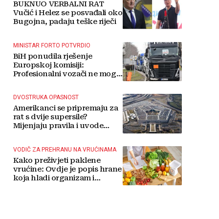
BUKNUO VERBALNI RAT
Vučić i Helez se posvađali oko
Bugojna, padaju teške riječi
MINISTAR FORTO POTVRDIO
BiH ponudila rješenje
Europskoj komisiji:
Profesionalni vozači ne mogu
više čekati
DVOSTRUKA OPASNOST
Amerikanci se pripremaju za
rat s dvije supersile?
Mijenjaju pravila i uvode
taktičko nuklearno oružje
VODIČ ZA PREHRANU NA VRUĆINAMA
Kako preživjeti paklene
vrućine: Ovdje je popis hrane
koja hladi organizam i
napitaka s kojima si činite
'medvjeđu uslugu'