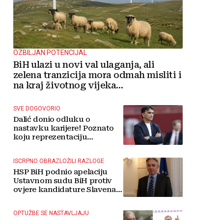
OZBILJAN POTENCIJAL
BiH ulazi u novi val ulaganja, ali
zelena tranzicija mora odmah misliti i
na kraj životnog vijeka
vjetroelektrana
SVE DOGOVORIO
Dalić donio odluku o
nastavku karijere! Poznato
koju reprezentaciju
preuzima
ISCRPNO OBRAZLOŽILI RAZLOGE
HSP BiH podnio apelaciju
Ustavnom sudu BiH protiv
ovjere kandidature Slavena
Kovačevića
OPTUŽBE SE NASTAVLJAJU