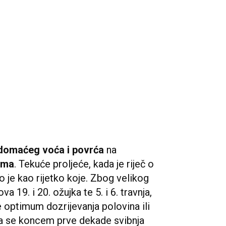
domaćeg voća i povrća
na
ćima
. Tekuće proljeće, kada je riječ o
lo je kao rijetko koje. Zbog velikog
 19. i 20. ožujka te 5. i 6. travnja,
e optimum dozrijevanja polovina ili
da se koncem prve dekade svibnja