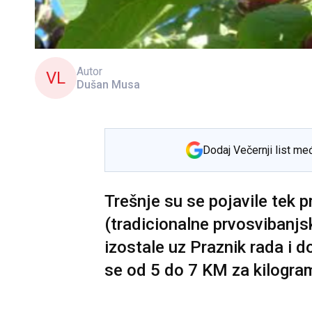
Autor
VL
Dušan Musa
Dodaj Večernji list me
Trešnje su se pojavile tek p
(tradicionalne prvosvibanjs
izostale uz Praznik rada i d
se od 5 do 7 KM za kilogra