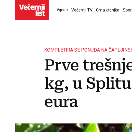
Vijesti
Večernji TV
Crna kronika
Spor
KOMPLETIRA SE PONUDA NA ČAPLJINSK
Prve trešnj
kg, u Splitu
eura