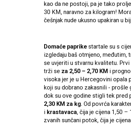
kao da ne postoji, pa je tako prol
30 KM, naravno za kilogram! Mora
češnjak nude ukusno upakiran u bi
Domaće paprike
startale su s ci
izgledaju baš otmjeno, međutim, tr
se uvjeriti u stvarnu kvalitetu. Prvi
trži se
za 2,50 – 2,70 KM
i progno
visoka jer je u Hercegovini opala 
koji su dobrano zakasnili - prošle g
dok su ove godine stigli tek pred 
2,30 KM za kg
. Od povrća karakter
i
krastavaca
, čija je cijena 1,50 
zvanih sunčani potok, čija je cijen