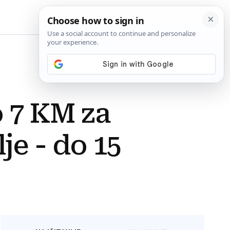
BiH
o 7 KM za
lje - do 15