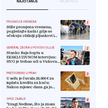
NAJČITANIJE
NAJNOVIJE
PROGNOZA VREMENA
1
Stiže promjena vremena,
pogledajte kada i gdje se
očekuju obilniji pljuskovi i
grmljavina
GENERAL ZBORA U POVODU OLUJE
2
Stanko Baja Sopta u
EKSKLUZIVNOM intervjuu:
HVO je trebao ući u Vukovar
preko Marinaca,
Bogdanovaca i Bršadina
PRETVORENO U PRAH
3
U sefu je čuvala 26.000 € za
isplatu kredita za kuću:
Nakon mjesec dana ga je
otvorila, pozlilo joj je
OPĆE ZNANJE
4
"Dragi Nedime, što ja znam