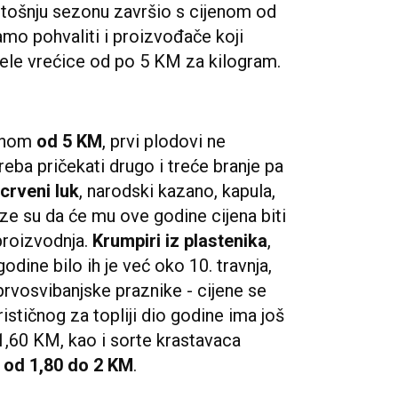
jetošnju sezonu završio s cijenom od
mo pohvaliti i proizvođače koji
jele vrećice od po 5 KM za kilogram.
jenom
od 5 KM
, prvi plodovi ne
eba pričekati drugo i treće branje pa
crveni luk
, narodski kazano, kapula,
ze su da će mu ove godine cijena biti
proizvodnja.
Krumpiri iz plastenika
,
odine bilo ih je već oko 10. travnja,
prvosvibanjske praznike - cijene se
ističnog za topliji dio godine ima još
– 1,60 KM, kao i sorte krastavaca
a
od 1,80 do 2 KM
.