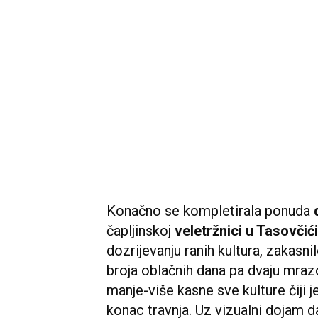
Konačno se kompletirala ponuda
čapljinskoj
veletržnici u Tasovči
dozrijevanju ranih kultura, zakasni
broja oblačnih dana pa dvaju mrazova
manje-više kasne sve kulture čiji j
konac travnja. Uz vizualni dojam 