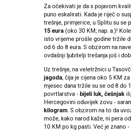
Za očekivati je da s pojavom kvali
puno eskalirati. Kada je riječ o su
trešnje, primjerice, u Splitu su se p
15 eura
(oko 30 KM; nap. a.)! Kol
isto vrijeme prošle godine tržile 
od 6 do 8 eura. S obzirom na nav
ovdašnji ljubitelji trešanja još i dob
Uz trešnje, na veletržnici u Tasovč
jagoda
, čija je cijena oko 5 KM z
mjesec dana tržile su se od 8 do
povrtlarstva -
bijeli luk, češnjak
il
Hercegovini oduvijek zovu - saran
kilogram
. S obzirom na to da uvo
može, kako narod kaže, ni pera odb
10 KM po kg pasti. Već je znano 