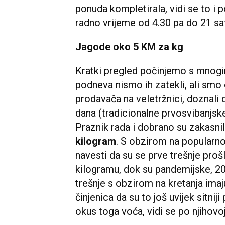
ponuda kompletirala, vidi se to i p
radno vrijeme od 4.30 pa do 21 sa
Jagode oko 5 KM za kg
Kratki pregled počinjemo s mnog
podneva nismo ih zatekli, ali smo 
prodavača na veletržnici, doznali d
dana (tradicionalne prvosvibanjsk
Praznik rada i dobrano su zakasnil
kilogram
. S obzirom na popular
navesti da su se prve trešnje proš
kilogramu, dok su pandemijske, 20
trešnje s obzirom na kretanja ima
činjenica da su to još uvijek sitnij
okus toga voća, vidi se po njihovoj 