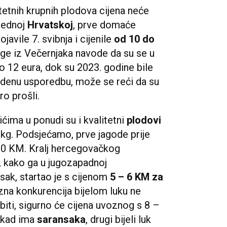
tetnih krupnih plodova cijena neće
sjednoj
Hrvatskoj
, prve domaće
ojavile 7. svibnja i cijenile
od 10 do
ege iz Večernjaka navode da su se u
do 12 eura, dok su 2023. godine bile
edenu usporedbu, može se reći da su
ro prošli.
ićima u ponudi su i kvalitetni
plodovi
a kg. Podsjećamo, prve jagode prije
 10 KM. Kralj hercegovačkog
i, kako ga u jugozapadnoj
sak, startao je s cijenom
5 – 6 KM za
zna konkurencija bijelom luku ne
iti, sigurno će cijena uvoznog s 8 –
- kad ima
saransaka
, drugi bijeli luk