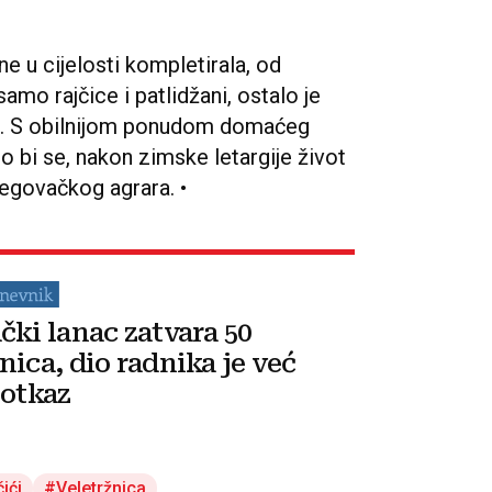
ne u cijelosti kompletirala, od
samo rajčice i patlidžani, ostalo je
e. S obilnijom ponudom domaćeg
klo bi se, nakon zimske letargije život
cegovačkog agrara. •
čki lanac zatvara 50
nica, dio radnika je već
 otkaz
ići
Veletržnica