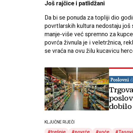
Još rajčice i patlidžani
Da bi se ponuda za topliji dio godi
povrtlarskih kultura nedostaju još 
manje-više već spremno za kupc
povrća živnula je i veletržnica, re
se vraća na ovu žilu kucavicu her
Trgova
poslov
dobilo
KLJUČNE RIJEČI
trešnje
povrće
voće
Tasovč