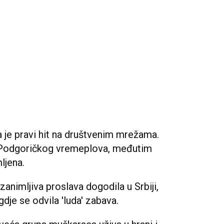
 je pravi hit na društvenim mrežama.
lu Podgoričkog vremeplova, međutim
ljena.
zanimljiva proslava dogodila u Srbiji,
dje se odvila 'luda' zabava.