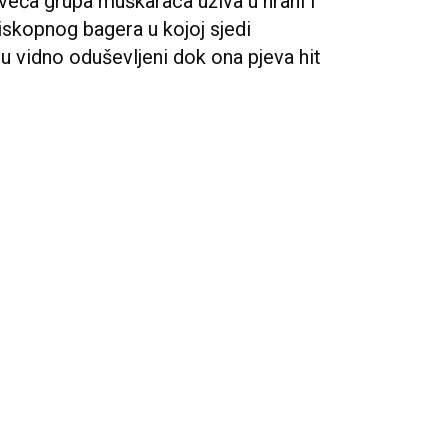
eća grupa muškaraca uživa u hrani i
 iskopnog bagera u kojoj sjedi
su vidno oduševljeni dok ona pjeva hit