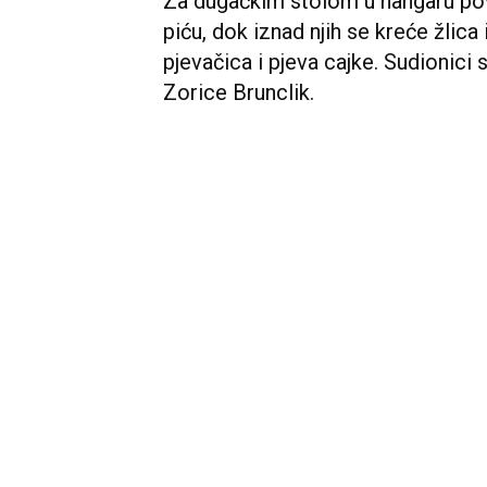
Za dugačkim stolom u hangaru pov
piću, dok iznad njih se kreće žlica
pjevačica i pjeva cajke. Sudionici 
Zorice Brunclik.