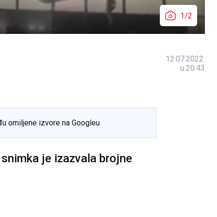
1/2
12.07.2022.
u 20:43
đu omiljene izvore na Googleu
, snimka je izazvala brojne