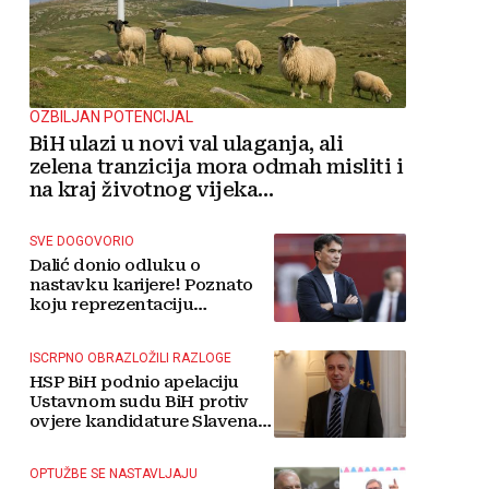
OZBILJAN POTENCIJAL
BiH ulazi u novi val ulaganja, ali
zelena tranzicija mora odmah misliti i
na kraj životnog vijeka
vjetroelektrana
SVE DOGOVORIO
Dalić donio odluku o
nastavku karijere! Poznato
koju reprezentaciju
preuzima
ISCRPNO OBRAZLOŽILI RAZLOGE
HSP BiH podnio apelaciju
Ustavnom sudu BiH protiv
ovjere kandidature Slavena
Kovačevića
OPTUŽBE SE NASTAVLJAJU