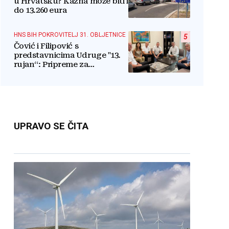
u Hrvatsku? Kazna može biti i
do 13.260 eura
HNS BIH POKROVITELJ 31. OBLJETNICE
5
Čović i Filipović s
predstavnicima Udruge "13.
rujan“: Pripreme za
obilježavanje oslobođenja
kraljevskog grada Jajca
UPRAVO SE ČITA