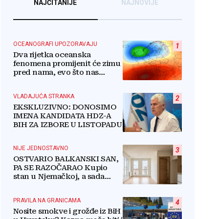
NAJČITANIJE
NAJNOVIJE
OCEANOGRAFI UPOZORAVAJU
1
Dva rijetka oceanska
fenomena promijenit će zimu
pred nama, evo što nas
očekuje
VLADAJUĆA STRANKA
2
EKSKLUZIVNO: DONOSIMO
IMENA KANDIDATA HDZ-A
BIH ZA IZBORE U LISTOPADU
NIJE JEDNOSTAVNO
3
OSTVARIO BALKANSKI SAN,
PA SE RAZOČARAO Kupio
stan u Njemačkoj, a sada
razmišlja o povratku
PRAVILA NA GRANICAMA
4
Nosite smokve i grožđe iz BiH