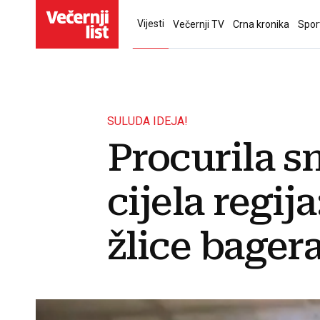
Vijesti
Večernji TV
Crna kronika
Spor
SULUDA IDEJA!
Procurila s
cijela regij
žlice bagera