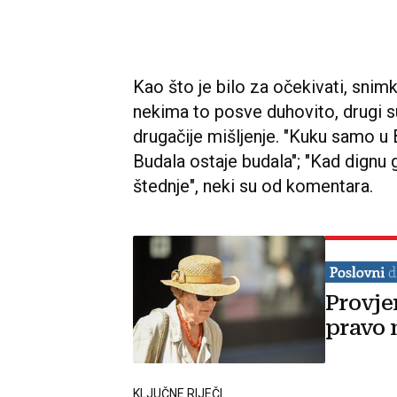
Kao što je bilo za očekivati, snimk
nekima to posve duhovito, drugi s
drugačije mišljenje. "Kuku samo u
Budala ostaje budala"; "Kad dignu 
štednje", neki su od komentara.
Provje
pravo 
KLJUČNE RIJEČI