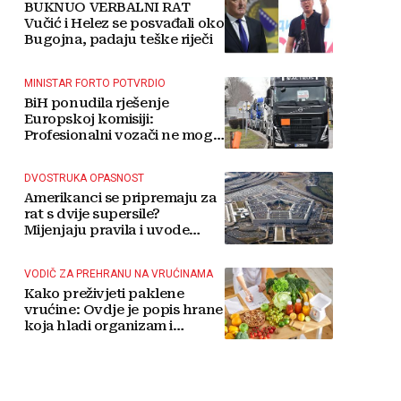
BUKNUO VERBALNI RAT
Vučić i Helez se posvađali oko
Bugojna, padaju teške riječi
MINISTAR FORTO POTVRDIO
BiH ponudila rješenje
Europskoj komisiji:
Profesionalni vozači ne mogu
više čekati
DVOSTRUKA OPASNOST
Amerikanci se pripremaju za
rat s dvije supersile?
Mijenjaju pravila i uvode
taktičko nuklearno oružje
VODIČ ZA PREHRANU NA VRUĆINAMA
Kako preživjeti paklene
vrućine: Ovdje je popis hrane
koja hladi organizam i
napitaka s kojima si činite
'medvjeđu uslugu'