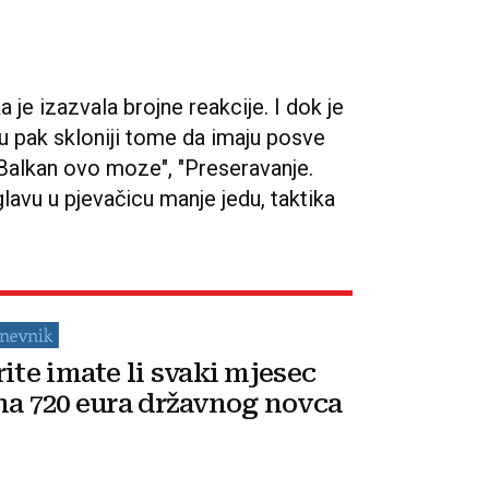
a je izazvala brojne reakcije. I dok je
u pak skloniji tome da imaju posve
 Balkan ovo moze", "Preseravanje.
glavu u pjevačicu manje jedu, taktika
rite imate li svaki mjesec
na 720 eura državnog novca