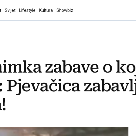
t
Svijet
Lifestyle
Kultura
Showbiz
nimka zabave o koj
a: Pjevačica zabavl
!