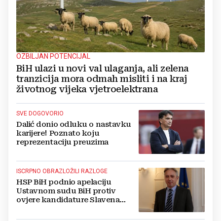
OZBILJAN POTENCIJAL
BiH ulazi u novi val ulaganja, ali zelena
tranzicija mora odmah misliti i na kraj
životnog vijeka vjetroelektrana
SVE DOGOVORIO
Dalić donio odluku o nastavku
karijere! Poznato koju
reprezentaciju preuzima
ISCRPNO OBRAZLOŽILI RAZLOGE
HSP BiH podnio apelaciju
Ustavnom sudu BiH protiv
ovjere kandidature Slavena
Kovačevića