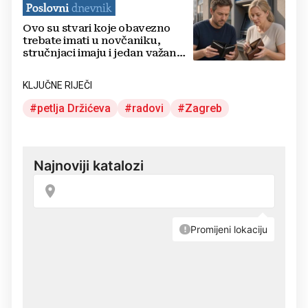
Ovo su stvari koje obavezno
trebate imati u novčaniku,
stručnjaci imaju i jedan važan
savjet
KLJUČNE RIJEČI
petlja Držićeva
radovi
Zagreb