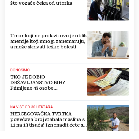
što vozače čeka od utorka
Umor koji ne prolazi: ovo je oblik
anemije koji mnogi zanemaruju,
a može skrivati teške bolesti
DONOSIMO
TKO JE DOBIO
DRŽAVLJANSTVO BIH?
Primljene 43 osobe...
NA VIŠE OD 30 HEKTARA
HERCEGOVAČKA TVRTKA
povećava broj stabala maslina s
11 na 13 tisuća! Iznenadit ćete se
kako ih štite