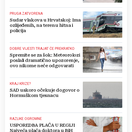
crkevnih dužnosnika
PRUGA ZATVORENA
Sudar vlakova u Hrvatskoj: Ima
ozlijeđenih, na terenu hitna i
policija
DOBRE VIJESTI TRAJAT ĆE PREKRATKO
Spremite se za šok: Meteorolozi
poslali dramatično upozorenje,
ovo nikome neće odgovarati
KRAJ KRIZE?
SAD uskoro očekuje dogovor o
Hormuškom tjesnacu
RAZLIKE OGROMNE
USPOREDBA PLAĆA U REGIJI
Najveća plaća doktora u BiH