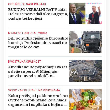
OPTUŽBE SE NASTAVLJAJU
BUKNUO VERBALNI RAT Vučić i
Helez se posvađali oko Bugojna,
padaju teške riječi
MINISTAR FORTO POTVRDIO
BiH ponudila rješenje Europskoj
komisiji: Profesionalni vozači ne
mogu više čekati
DVOSTRUKA OPASNOST
Amerikanci se pripremaju za rat
s dvije supersile? Mijenjaju
pravila i uvode taktičko
nuklearno oružje
VODIČ ZA PREHRANU NA VRUĆINAMA
Kako preživjeti paklene vrućine:
Ovdje je popis hrane koja hladi
organizam i napitaka s kojima si
činite 'medvjeđu uslugu'