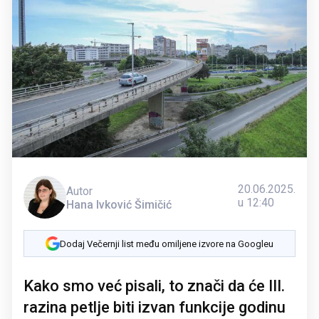
20.06.2025.
Autor
u 12:40
Hana Ivković Šimičić
Dodaj Večernji list među omiljene izvore na Googleu
Kako smo već pisali, to znači da će III.
razina petlje biti izvan funkcije godinu