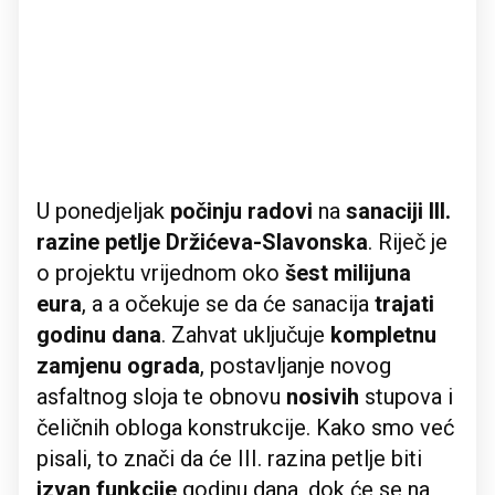
U ponedjeljak
počinju radovi
na
sanaciji III.
razine petlje Držićeva-Slavonska
. Riječ je
o projektu vrijednom oko
šest milijuna
eura
, a a očekuje se da će sanacija
trajati
godinu dana
. Zahvat uključuje
kompletnu
zamjenu ograda
, postavljanje novog
asfaltnog sloja te obnovu
nosivih
stupova i
čeličnih obloga konstrukcije. Kako smo već
pisali, to znači da će III. razina petlje biti
izvan funkcije
godinu dana, dok će se na