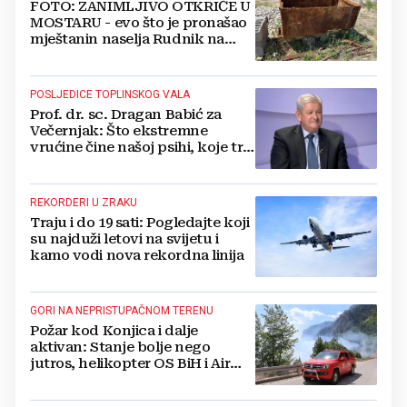
FOTO: ZANIMLJIVO OTKRIĆE U
MOSTARU - evo što je pronašao
mještanin naselja Rudnik na
svome imanju
POSLJEDICE TOPLINSKOG VALA
Prof. dr. sc. Dragan Babić za
Večernjak: Što ekstremne
vrućine čine našoj psihi, koje tri
namirnice trebamo jesti, kako se
boriti...
REKORDERI U ZRAKU
Traju i do 19 sati: Pogledajte koji
su najduži letovi na svijetu i
kamo vodi nova rekordna linija
GORI NA NEPRISTUPAČNOM TERENU
Požar kod Konjica i dalje
aktivan: Stanje bolje nego
jutros, helikopter OS BiH i Air
Tractori pomogli u gašenju