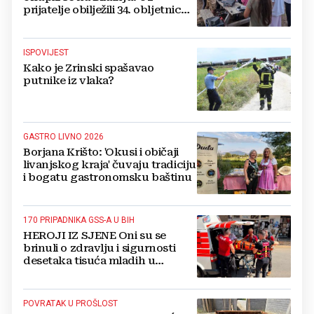
prijatelje obilježili 34. obljetnicu
osnutka
ISPOVIJEST
Kako je Zrinski spašavao
putnike iz vlaka?
GASTRO LIVNO 2026
Borjana Krišto: 'Okusi i običaji
livanjskog kraja' čuvaju tradiciju
i bogatu gastronomsku baštinu
170 PRIPADNIKA GSS-A U BIH
HEROJI IZ SJENE Oni su se
brinuli o zdravlju i sigurnosti
desetaka tisuća mladih u
Međugorju. DONOSIMO
FOTOGRAFIJE
POVRATAK U PROŠLOST