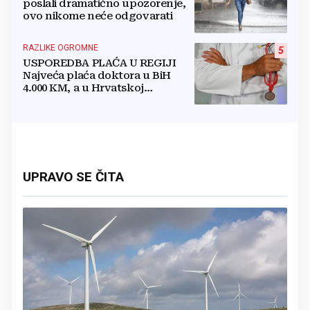
poslali dramatično upozorenje,
ovo nikome neće odgovarati
RAZLIKE OGROMNE
5
USPOREDBA PLAĆA U REGIJI
Najveća plaća doktora u BiH
4.000 KM, a u Hrvatskoj
najmanja 3.000 eura
UPRAVO SE ČITA