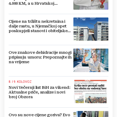
4.000 KM, a u Hrvatskoj
najmanja 3.000 eura
Cijene na tržištu nekretnina i
dalje rastu, u Njemačkoj opet
poskupjeli stanovi i obiteljske
kuće
Ove znakove dehidracije mnogi
pripisuju umoru: Prepoznajte ih
na vrijeme
8. I 9. KOLOVOZ
Novi Večernji list BiH za vikend:
Aktualne priče, analize i novi
broj Obzora
Ovo su nove cijene goriva? Evo