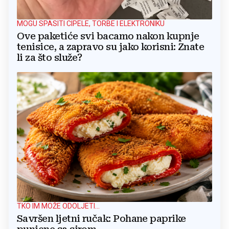
MOGU SPASITI CIPELE, TORBE I ELEKTRONIKU
Ove paketiće svi bacamo nakon kupnje
tenisice, a zapravo su jako korisni: Znate
li za što služe?
TKO IM MOŽE ODOLJETI...
Savršen ljetni ručak: Pohane paprike