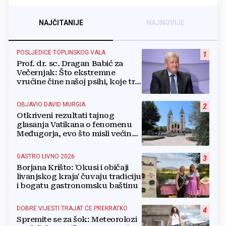
NAJČITANIJE
NAJNOVIJE
POSLJEDICE TOPLINSKOG VALA
1
Prof. dr. sc. Dragan Babić za
Večernjak: Što ekstremne
vrućine čine našoj psihi, koje tri
namirnice trebamo jesti, kako se
boriti...
OBJAVIO DAVID MURGIA
2
Otkriveni rezultati tajnog
glasanja Vatikana o fenomenu
Međugorja, evo što misli većina
crkevnih dužnosnika
GASTRO LIVNO 2026
3
Borjana Krišto: 'Okusi i običaji
livanjskog kraja' čuvaju tradiciju
i bogatu gastronomsku baštinu
DOBRE VIJESTI TRAJAT ĆE PREKRATKO
4
Spremite se za šok: Meteorolozi