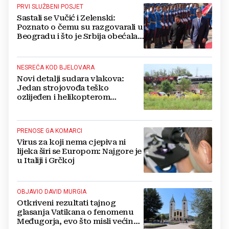
PRVI SLUŽBENI POSJET
Sastali se Vučić i Zelenski:
Poznato o čemu su razgovarali u
Beogradu i što je Srbija obećala
Ukrajini
NESREĆA KOD BJELOVARA
Novi detalji sudara vlakova:
Jedan strojovođa teško
ozlijeđen i helikopterom
prebačen na Rebro, drugi u
velikom šoku
PRENOSE GA KOMARCI
Virus za koji nema cjepiva ni
lijeka širi se Europom: Najgore je
u Italiji i Grčkoj
OBJAVIO DAVID MURGIA
Otkriveni rezultati tajnog
glasanja Vatikana o fenomenu
Međugorja, evo što misli većina