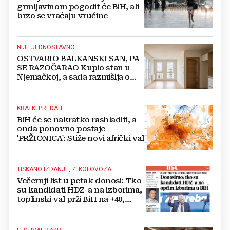
grmljavinom pogodit će BiH, ali
brzo se vraćaju vrućine
NIJE JEDNOSTAVNO
OSTVARIO BALKANSKI SAN, PA
SE RAZOČARAO Kupio stan u
Njemačkoj, a sada razmišlja o
povratku
KRATKI PREDAH
BiH će se nakratko rashladiti, a
onda ponovno postaje
'PRŽIONICA': Stiže novi afrički val
TISKANO IZDANJE, 7. KOLOVOZA
Večernji list u petak donosi: Tko
su kandidati HDZ-a na izborima,
toplinski val prži BiH na +40,
moguće redukcije...