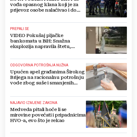
vođa opasnog klana koji je za
prijevoz osobe nalaćivao i do
10.000 eura
PREPALI SE
VIDEO Pokušaj pljačke
bankomata u BiH: Snažna
eksplozija napravila štetu,
stanari natjerali pljačkaše u bijeg
ODGOVORNA POTROŠNJA NUŽNA
Upućen apel građanima Širokog
Brijega na racionalnu potrošnju
vode zbog suše i smanjenih
zaliha
NAJAVIO IZMJENE ZAKONA
Medveda pitali hoće li se
mirovine povećati i pripadnicima
HVO-a, evo što je rekao