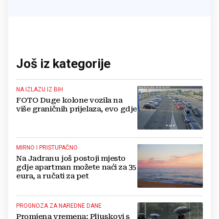
Još iz kategorije
NA IZLAZU IZ BIH
FOTO Duge kolone vozila na
više graničnih prijelaza, evo gdje
MIRNO I PRISTUPAČNO
Na Jadranu još postoji mjesto
gdje apartman možete naći za 35
eura, a ručati za pet
PROGNOZA ZA NAREDNE DANE
Promjena vremena: Pljuskovi s