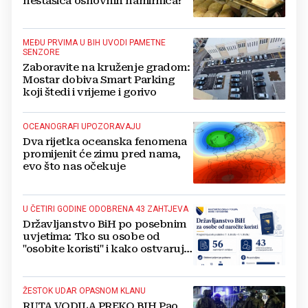
nestašica osnovnih namirnica?
MEĐU PRVIMA U BIH UVODI PAMETNE
SENZORE
Zaboravite na kruženje gradom:
Mostar dobiva Smart Parking
koji štedi i vrijeme i gorivo
OCEANOGRAFI UPOZORAVAJU
Dva rijetka oceanska fenomena
promijenit će zimu pred nama,
evo što nas očekuje
U ČETIRI GODINE ODOBRENA 43 ZAHTJEVA
Državljanstvo BiH po posebnim
uvjetima: Tko su osobe od
"osobite koristi" i kako ostvaruju
to pravo?
ŽESTOK UDAR OPASNOM KLANU
RUTA VODILA PREKO BIH Pao