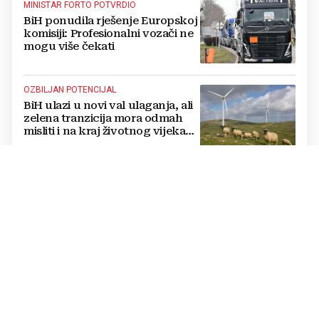
MINISTAR FORTO POTVRDIO
BiH ponudila rješenje Europskoj
komisiji: Profesionalni vozači ne
mogu više čekati
OZBILJAN POTENCIJAL
BiH ulazi u novi val ulaganja, ali
zelena tranzicija mora odmah
misliti i na kraj životnog vijeka
vjetroelektrana
ISCRPNO OBRAZLOŽILI RAZLOGE
HSP BiH podnio apelaciju
Ustavnom sudu BiH protiv
ovjere kandidature Slavena
Kovačevića
INTEGRACA BIH U EU PODRUČJE PLAĆANJA
VELIKI KORAK ZA BIH Centralna
banka podnijela zahtjev za
pristup SEPA-i