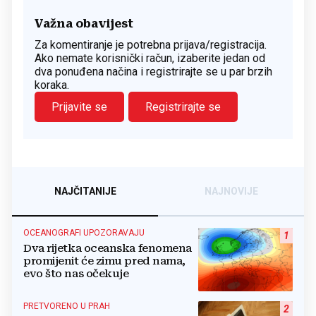
Važna obavijest
Za komentiranje je potrebna prijava/registracija.
Ako nemate korisnički račun, izaberite jedan od
dva ponuđena načina i registrirajte se u par brzih
koraka.
Prijavite se
Registrirajte se
NAJČITANIJE
NAJNOVIJE
OCEANOGRAFI UPOZORAVAJU
1
Dva rijetka oceanska fenomena
promijenit će zimu pred nama,
evo što nas očekuje
PRETVORENO U PRAH
2