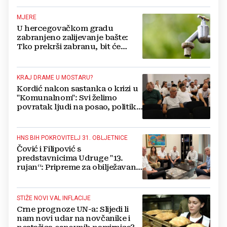
se vratiti kući
MJERE
U hercegovačkom gradu
zabranjeno zalijevanje bašte:
Tko prekrši zabranu, bit će
isključen s mreže i novčano
kažnjen
KRAJ DRAME U MOSTARU?
Kordić nakon sastanka o krizi u
"Komunalnom": Svi želimo
povratak ljudi na posao, politika
mora dalje od ovoga
HNS BIH POKROVITELJ 31. OBLJETNICE
Čović i Filipović s
predstavnicima Udruge "13.
rujan“: Pripreme za obilježavanje
oslobođenja kraljevskog grada
Jajca
STIŽE NOVI VAL INFLACIJE
Crne prognoze UN-a: Slijedi li
nam novi udar na novčanike i