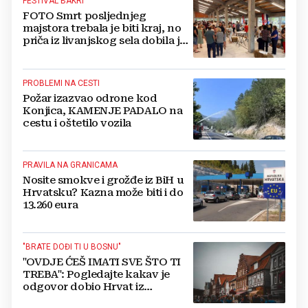
FESTIVAL BAKRI
FOTO Smrt posljednjeg
majstora trebala je biti kraj, no
priča iz livanjskog sela dobila je
neočekivan nastavak
PROBLEMI NA CESTI
Požar izazvao odrone kod
Konjica, KAMENJE PADALO na
cestu i oštetilo vozila
PRAVILA NA GRANICAMA
Nosite smokve i grožđe iz BiH u
Hrvatsku? Kazna može biti i do
13.260 eura
"BRATE DOĐI TI U BOSNU"
"OVDJE ĆEŠ IMATI SVE ŠTO TI
TREBA": Pogledajte kakav je
odgovor dobio Hrvat iz
Münchena kad je pitao treba li