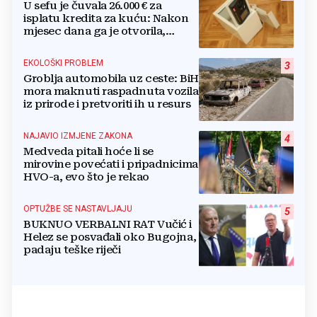
U sefu je čuvala 26.000 € za
isplatu kredita za kuću: Nakon
mjesec dana ga je otvorila,
pozlilo joj je
EKOLOŠKI PROBLEM
3
Groblja automobila uz ceste: BiH
mora maknuti raspadnuta vozila
iz prirode i pretvoriti ih u resurs
NAJAVIO IZMJENE ZAKONA
4
Medveda pitali hoće li se
mirovine povećati i pripadnicima
HVO-a, evo što je rekao
OPTUŽBE SE NASTAVLJAJU
5
BUKNUO VERBALNI RAT Vučić i
Helez se posvađali oko Bugojna,
padaju teške riječi