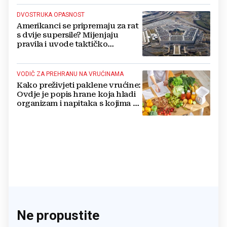
DVOSTRUKA OPASNOST
Amerikanci se pripremaju za rat
s dvije supersile? Mijenjaju
pravila i uvode taktičko
nuklearno oružje
VODIČ ZA PREHRANU NA VRUĆINAMA
Kako preživjeti paklene vrućine:
Ovdje je popis hrane koja hladi
organizam i napitaka s kojima si
činite 'medvjeđu uslugu'
Ne propustite