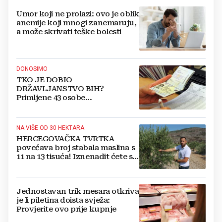
Umor koji ne prolazi: ovo je oblik
anemije koji mnogi zanemaruju,
a može skrivati teške bolesti
DONOSIMO
TKO JE DOBIO
DRŽAVLJANSTVO BIH?
Primljene 43 osobe...
NA VIŠE OD 30 HEKTARA
HERCEGOVAČKA TVRTKA
povećava broj stabala maslina s
11 na 13 tisuća! Iznenadit ćete se
kako ih štite
Jednostavan trik mesara otkriva
je li piletina doista svježa:
Provjerite ovo prije kupnje