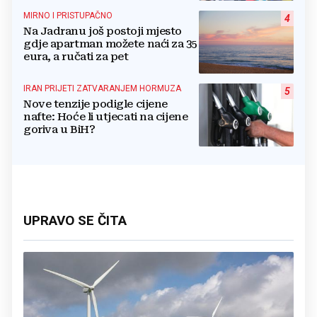
MIRNO I PRISTUPAČNO
4
Na Jadranu još postoji mjesto
gdje apartman možete naći za 35
eura, a ručati za pet
IRAN PRIJETI ZATVARANJEM HORMUZA
5
Nove tenzije podigle cijene
nafte: Hoće li utjecati na cijene
goriva u BiH?
UPRAVO SE ČITA