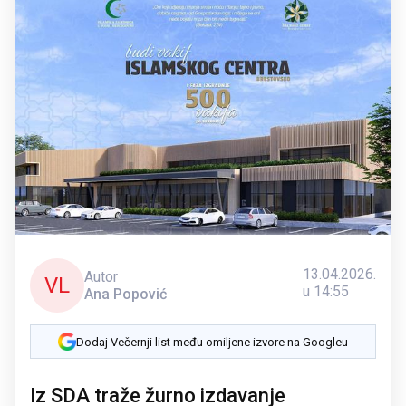
13.04.2026.
Autor
VL
u 14:55
Ana Popović
Dodaj Večernji list među omiljene izvore na Googleu
Iz SDA traže žurno izdavanje