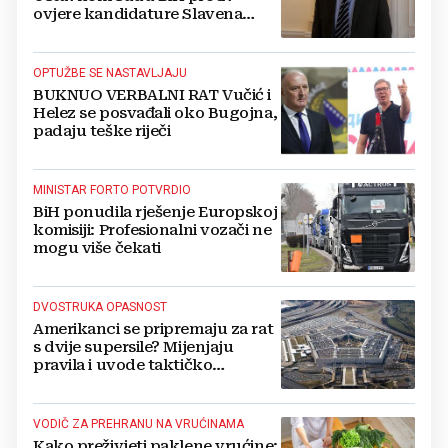
ovjere kandidature Slavena
Kovačevića
OPTUŽBE SE NASTAVLJAJU
BUKNUO VERBALNI RAT Vučić i
Helez se posvađali oko Bugojna,
padaju teške riječi
MINISTAR FORTO POTVRDIO
BiH ponudila rješenje Europskoj
komisiji: Profesionalni vozači ne
mogu više čekati
DVOSTRUKA OPASNOST
Amerikanci se pripremaju za rat
s dvije supersile? Mijenjaju
pravila i uvode taktičko
nuklearno oružje
VODIČ ZA PREHRANU NA VRUĆINAMA
Kako preživjeti paklene vrućine: