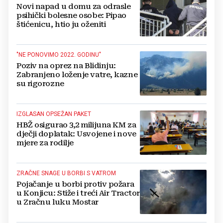
Novi napad u domu za odrasle
psihički bolesne osobe: Pipao
štićenicu, htio ju oženiti
"NE PONOVIMO 2022. GODINU"
Poziv na oprez na Blidinju:
Zabranjeno loženje vatre, kazne
su rigorozne
IZGLASAN OPSEŽAN PAKET
HBŽ osigurao 3,2 milijuna KM za
dječji doplatak: Usvojene i nove
mjere za rodilje
ZRAČNE SNAGE U BORBI S VATROM
Pojačanje u borbi protiv požara
u Konjicu: Stiže i treći Air Tractor
u Zračnu luku Mostar