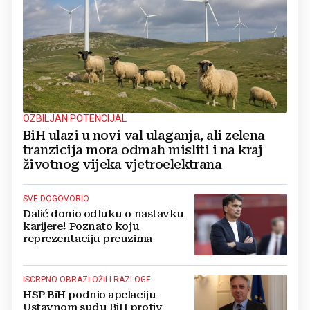
OZBILJAN POTENCIJAL
BiH ulazi u novi val ulaganja, ali zelena
tranzicija mora odmah misliti i na kraj
životnog vijeka vjetroelektrana
SVE DOGOVORIO
Dalić donio odluku o nastavku
karijere! Poznato koju
reprezentaciju preuzima
ISCRPNO OBRAZLOŽILI RAZLOGE
HSP BiH podnio apelaciju
Ustavnom sudu BiH protiv