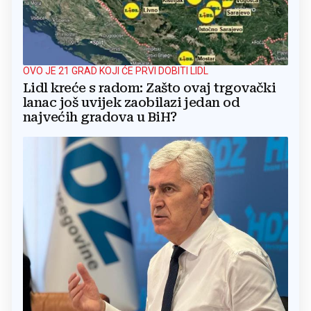
OVO JE 21 GRAD KOJI ĆE PRVI DOBITI LIDL
Lidl kreće s radom: Zašto ovaj trgovački
lanac još uvijek zaobilazi jedan od
najvećih gradova u BiH?