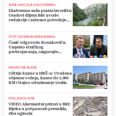
SUŠA UGROZILA VODOOPSKRBU
Ekstremna suša prazni izvorišta:
Gradovi diljem BiH uvode
redukcije i zabrane potrošnje
vode, posebno teško u
Hercegovini
STOP IZBORNOM INŽENJERINGU
Ćosić odgovorio Konakoviću:
Umjesto etničkog
prebrojavanja, osigurajte
stvarnu ravnopravnost Hrvata
RIGOROZNE MJERE
Oštrije kazne u HBŽ-u: Uvedena
objesna vožnja, kazne do 5.000
KM i trajno oduzimanje vozila
POSLJEDICE SUŠE
VIDEO Alarmantni prizori u BiH:
Rijeka u potpunosti presušila,
riba uginula