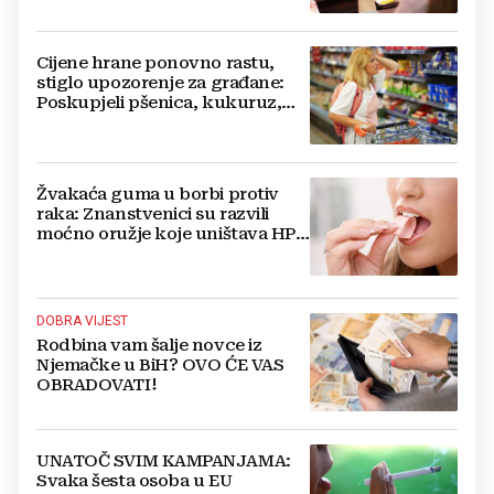
Cijene hrane ponovno rastu,
stiglo upozorenje za građane:
Poskupjeli pšenica, kukuruz,
šećer i biljna ulja
Žvakaća guma u borbi protiv
raka: Znanstvenici su razvili
moćno oružje koje uništava HPV
i bakterije
DOBRA VIJEST
Rodbina vam šalje novce iz
Njemačke u BiH? OVO ĆE VAS
OBRADOVATI!
UNATOČ SVIM KAMPANJAMA:
Svaka šesta osoba u EU