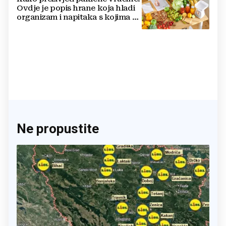
Ovdje je popis hrane koja hladi
organizam i napitaka s kojima si
činite 'medvjeđu uslugu'
Ne propustite