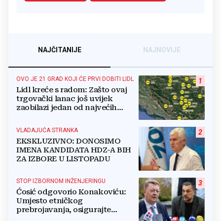
NAJČITANIJE
NAJNOVIJE
OVO JE 21 GRAD KOJI ĆE PRVI DOBITI LIDL
1
Lidl kreće s radom: Zašto ovaj
trgovački lanac još uvijek
zaobilazi jedan od najvećih
gradova u BiH?
VLADAJUĆA STRANKA
2
EKSKLUZIVNO: DONOSIMO
IMENA KANDIDATA HDZ-A BIH
ZA IZBORE U LISTOPADU
STOP IZBORNOM INŽENJERINGU
3
Ćosić odgovorio Konakoviću:
Umjesto etničkog
prebrojavanja, osigurajte
stvarnu ravnopravnost Hrvata