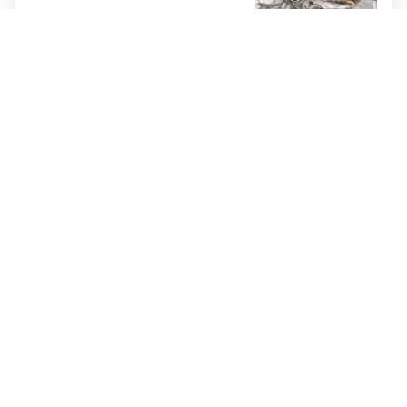
PASTOR ŽUPANČIĆ OPTUŽUJE
TOMAŠEVIĆEVU VLAST
SKANDALOZAN POTEZ: Preko
noći iscrtano parkirno mjesto na
ulazu u crkvu – vjernici
preskaču preko automobila
RASTU MIROVINE I DODACI
Vlada RH popravlja položaj
branitelja: Rast najnižih mirovina
i ukidanje smanjenja osjetit će se
i u BiH
KRAJ SCHMIDTOVE ERE
Zaokret u odnosima: Vlasti RS-a
prekinule bojkot OHR-a i sastale
se s Crishockom
VATRA PRIJETILA OBITELJSKIM KUĆAMA
Serija požara u ŽZH: U Grudama i