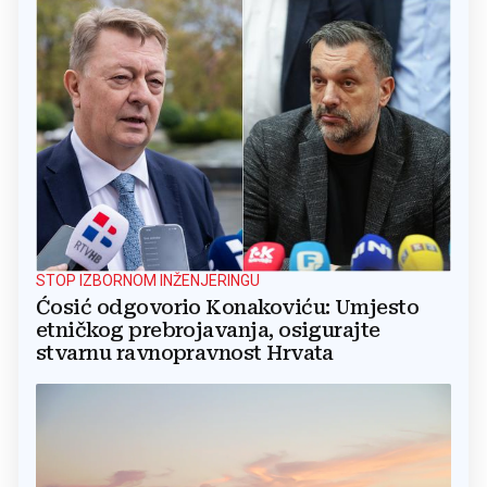
STOP IZBORNOM INŽENJERINGU
Ćosić odgovorio Konakoviću: Umjesto
etničkog prebrojavanja, osigurajte
stvarnu ravnopravnost Hrvata