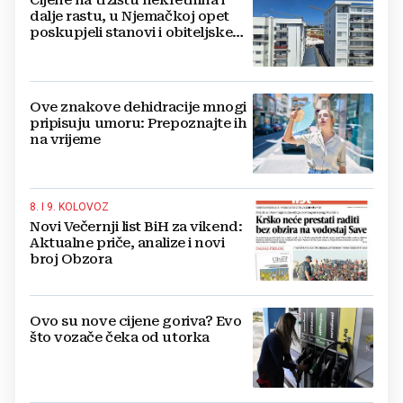
dalje rastu, u Njemačkoj opet
poskupjeli stanovi i obiteljske
kuće
Ove znakove dehidracije mnogi
pripisuju umoru: Prepoznajte ih
na vrijeme
8. I 9. KOLOVOZ
Novi Večernji list BiH za vikend:
Aktualne priče, analize i novi
broj Obzora
Ovo su nove cijene goriva? Evo
što vozače čeka od utorka