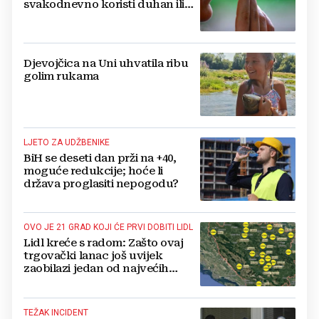
svakodnevno koristi duhan ili
srodne proizvode
Djevojčica na Uni uhvatila ribu
golim rukama
LJETO ZA UDŽBENIKE
BiH se deseti dan prži na +40,
moguće redukcije; hoće li
država proglasiti nepogodu?
OVO JE 21 GRAD KOJI ĆE PRVI DOBITI LIDL
Lidl kreće s radom: Zašto ovaj
trgovački lanac još uvijek
zaobilazi jedan od najvećih
gradova u BiH?
TEŽAK INCIDENT