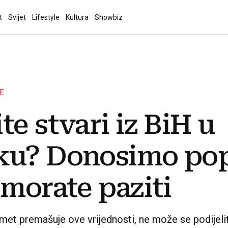
t
Svijet
Lifestyle
Kultura
Showbiz
E
te stvari iz BiH u
ku? Donosimo pop
 morate paziti
et premašuje ove vrijednosti, ne može se podijeliti