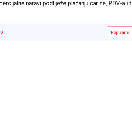
rcijalne naravi podliježe plaćanju carine, PDV-a i t
i
0