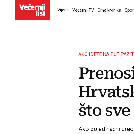
Vijesti
Večernji TV
Crna kronika
Spor
AKO IDETE NA PUT PAZIT
Prenosi
Hrvats
što sve
Ako pojedinačni predm