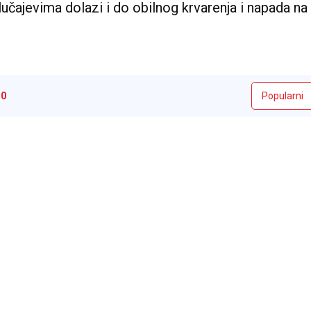
lučajevima dolazi i do obilnog krvarenja i napada na 
i
0