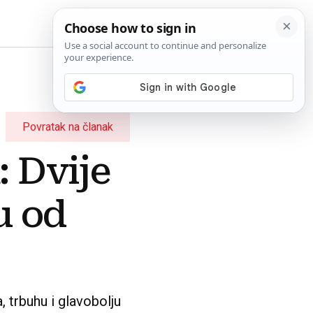
BiH
Povratak na članak
: Dvije
u od
, trbuhu i glavobolju