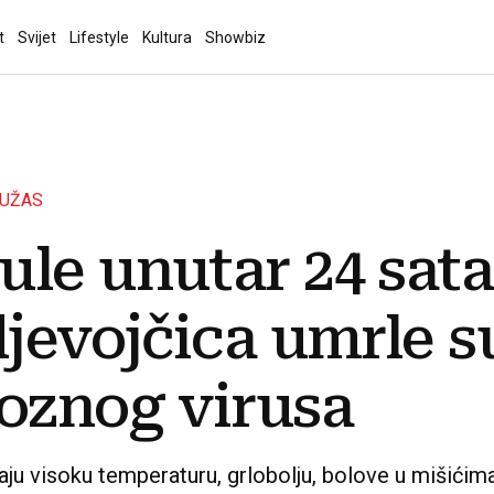
t
Svijet
Lifestyle
Kultura
Showbiz
 UŽAS
le unutar 24 sata
djevojčica umrle s
ioznog virusa
aju visoku temperaturu, grlobolju, bolove u mišićima