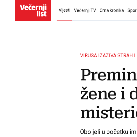
Vijesti
Večernji TV
Crna kronika
Spor
VIRUSA IZAZIVA STRAH I
Preminu
žene i 
mister
Oboljeli u početku im