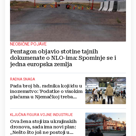
NEOBIČNE POJAVE
Pentagon objavio stotine tajnih
dokumenate o NLO-ima: Spominje se i
jedna europska zemlja
RADNA SNAGA
Pada broj bh. radnika koji idu u
inozemstvo: 'Podatke o visokim
plaćama u Njemačkoj treba
gledati s rezervom'
KLJUČNA FIGURA VOJNE INDUSTRIJE
Ova žena stoji iza ukrajinskih
dronova, sada ima novi plan:
„Nešto što još ne postoji u