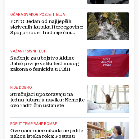
svijetu“
OČARA SVAKOG POSJETITELJA
FOTO Jedan od najljepših
skrivenih kutaka Hercegovine:
Spoj prirode i tradicije čini
Koćušu jedinstvenom
destinacijom
VAŽAN PRAVNI TEST
Suđenje za ubojstvo Aldine
Jahić prvi je veliki test novog
zakona o femicidu u FBiH
NIJE DOBRO
Stručnjaci upozoravaju na
jednu jutarnju naviku: Nemojte
ovo raditi čim ustanete
POPUT TEMPIRANE BOMBE
Ove namirnice nikada ne jedite
nakon isteka roka: Postanu