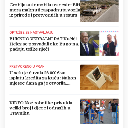
Groblja automobila uz ceste: BiH
mora maknuti raspadnuta vozila
iz prirode i pretvoriti ih u resurs
OPTUŽBE SE NASTAVLJAJU
BUKNUO VERBALNI RAT Vučić i
Helez se posvađali oko Bugojna,
padaju teške riječi
PRETVORENO U PRAH
U sefu je čuvala 26.000 € za
isplatu kredita za kuću: Nakon
mjesec dana ga je otvorila,
pozlilo joj je
VIDEO Noć robotike privukla
veliki broj i djece i odraslih u
Travniku