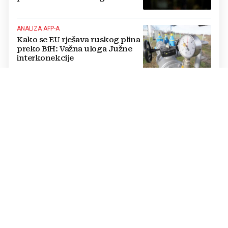
kompanije
ANALIZA AFP-A
Kako se EU rješava ruskog plina
preko BiH: Važna uloga Južne
interkonekcije
POJAČAN INTENZITET PROMETA
Duge kolone vozila na izlazu iz
BiH na ova tri granična prijelaza
PROGNOZA VREMENA
Stiže promjena vremena,
pogledajte kada i gdje se
očekuju obilniji pljuskovi i
grmljavina
JE LI ODLUKA POSTALA ŽRTVA POLITIKE?
Zašto je Mostar ostao bez