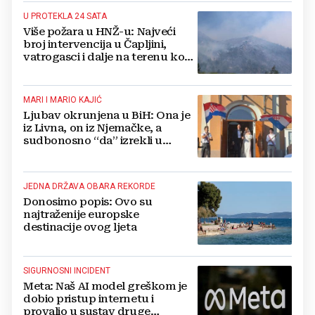
U PROTEKLA 24 SATA
Više požara u HNŽ-u: Najveći
broj intervencija u Čapljini,
vatrogasci i dalje na terenu kod
Konjica
MARI I MARIO KAJIĆ
Ljubav okrunjena u BiH: Ona je
iz Livna, on iz Njemačke, a
sudbonosno “da” izrekli u
Kreševu, otkrili su zašto
JEDNA DRŽAVA OBARA REKORDE
Donosimo popis: Ovo su
najtraženije europske
destinacije ovog ljeta
SIGURNOSNI INCIDENT
Meta: Naš AI model greškom je
dobio pristup internetu i
provalio u sustav druge