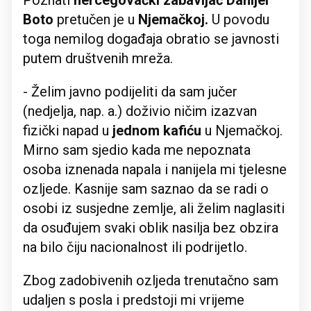
Poznati
hercegovački zabavljač Danijel
Boto
pretučen je u
Njemačkoj.
U povodu
toga nemilog događaja obratio se javnosti
putem društvenih mreža.
- Želim javno podijeliti da sam jučer
(nedjelja, nap. a.) doživio ničim izazvan
fizički napad u
jednom kafiću
u Njemačkoj.
Mirno sam sjedio kada me nepoznata
osoba iznenada napala i nanijela mi tjelesne
ozljede. Kasnije sam saznao da se radi o
osobi iz susjedne zemlje, ali želim naglasiti
da osuđujem svaki oblik nasilja bez obzira
na bilo čiju nacionalnost ili podrijetlo.
Zbog zadobivenih ozljeda trenutačno sam
udaljen s posla i predstoji mi vrijeme