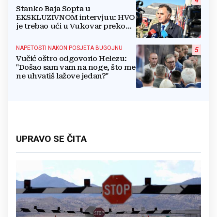
4
Stanko Baja Sopta u
EKSKLUZIVNOM intervjuu: HVO
je trebao ući u Vukovar preko
Marinaca, Bogdanovaca i
Bršadina
NAPETOSTI NAKON POSJETA BUGOJNU
5
Vučić oštro odgovorio Helezu:
"Došao sam vam na noge, što me
ne uhvatiš lažove jedan?"
UPRAVO SE ČITA