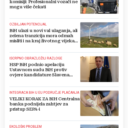
komisiji: Profesionalni vozači ne
mogu više čekati
OZBILJAN POTENCIJAL
BiH ulazi u novi val ulaganja, ali
zelena tranzicija mora odmah
misliti i na kraj životnog vijeka
vjetroelektrana
ISCRPNO OBRAZLOŽILI RAZLOGE
HSP BiH podnio apelaciju
Ustavnom sudu BiH protiv
ovjere kandidature Slavena
Kovačevića
INTEGRACA BIH U EU PODRUČJE PLAĆANJA
VELIKI KORAK ZA BIH Centralna
banka podnijela zahtjev za
pristup SEPA-i
EKOLOŠKI PROBLEM