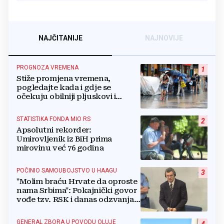
NAJČITANIJE
NAJNOVIJE
PROGNOZA VREMENA
1
Stiže promjena vremena,
pogledajte kada i gdje se
očekuju obilniji pljuskovi i
grmljavina
STATISTIKA FONDA MIO RS
2
Apsolutni rekorder:
Umirovljenik iz BiH prima
mirovinu već 76 godina
POČINIO SAMOUBOJSTVO U HAAGU
3
"Molim braću Hrvate da oproste
nama Srbima": Pokajnički govor
vođe tzv. RSK i danas odzvanja
na obljetnicu Oluje
GENERAL ZBORA U POVODU OLUJE