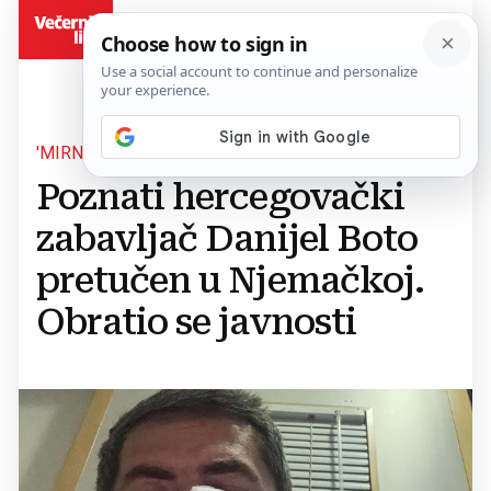
BiH
'MIRNO SAM SJEDIO...'
Poznati hercegovački
zabavljač Danijel Boto
pretučen u Njemačkoj.
Obratio se javnosti