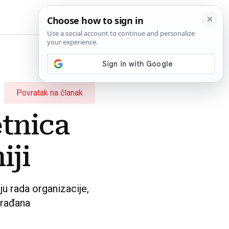
BiH
Povratak na članak
tnica
iji
u rada organizacije,
građana