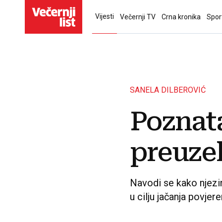
Vijesti
Večernji TV
Crna kronika
Spor
SANELA DILBEROVIĆ
Poznat
preuze
Navodi se kako njezi
u cilju jačanja povj