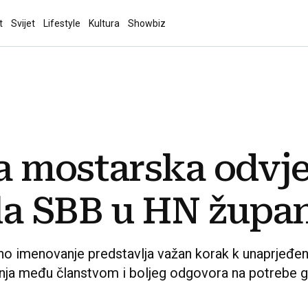
t
Svijet
Lifestyle
Kultura
Showbiz
a mostarska odvje
la SBB u HN župan
no imenovanje predstavlja važan korak k unaprjeđenj
erenja među članstvom i boljeg odgovora na potrebe 