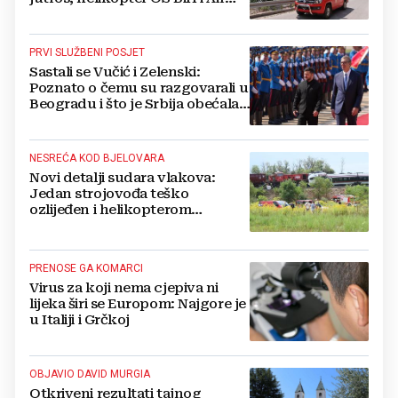
Tractori pomogli u gašenju
PRVI SLUŽBENI POSJET
Sastali se Vučić i Zelenski:
Poznato o čemu su razgovarali u
Beogradu i što je Srbija obećala
Ukrajini
NESREĆA KOD BJELOVARA
Novi detalji sudara vlakova:
Jedan strojovođa teško
ozlijeđen i helikopterom
prebačen na Rebro, drugi u
velikom šoku
PRENOSE GA KOMARCI
Virus za koji nema cjepiva ni
lijeka širi se Europom: Najgore je
u Italiji i Grčkoj
OBJAVIO DAVID MURGIA
Otkriveni rezultati tajnog