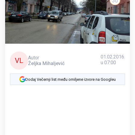
01.02.2016.
Autor
VL
u 07:00
Željka Mihaljević
Dodaj Večernji list među omiljene izvore na Googleu