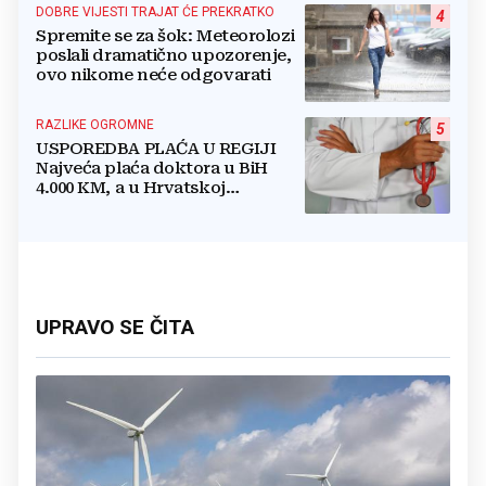
DOBRE VIJESTI TRAJAT ĆE PREKRATKO
4
Spremite se za šok: Meteorolozi
poslali dramatično upozorenje,
ovo nikome neće odgovarati
RAZLIKE OGROMNE
5
USPOREDBA PLAĆA U REGIJI
Najveća plaća doktora u BiH
4.000 KM, a u Hrvatskoj
najmanja 3.000 eura
UPRAVO SE ČITA