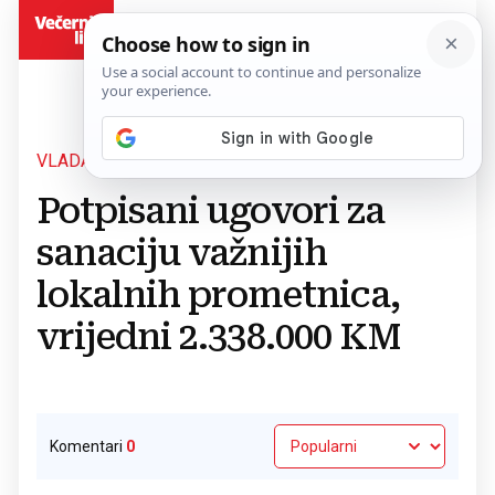
BiH
VLADA HNŽ
Povratak na članak
Potpisani ugovori za
sanaciju važnijih
lokalnih prometnica,
vrijedni 2.338.000 KM
Komentari
0