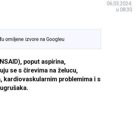
06.03.2024.
u 08:30
đu omiljene izvore na Googleu
(NSAID), poput aspirina,
uju se s čirevima na želucu,
, kardiovaskularnim problemima i s
 ugrušaka.