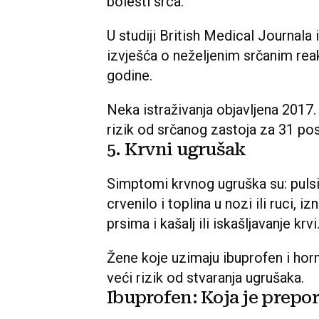
bolesti srca.
U studiji British Medical Journala i
izvješća o neželjenim srčanim reak
godine.
Neka istraživanja objavljena 2017
rizik od srčanog zastoja za 31 pos
5. Krvni ugrušak
Simptomi krvnog ugruška su: pulsira
crvenilo i toplina u nozi ili ruci, 
prsima i kašalj ili iskašljavanje krvi
Žene koje uzimaju ibuprofen i ho
veći rizik od stvaranja ugrušaka.
Ibuprofen: Koja je prepo