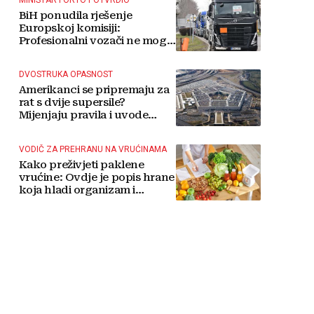
BiH ponudila rješenje
Europskoj komisiji:
Profesionalni vozači ne mogu
više čekati
DVOSTRUKA OPASNOST
Amerikanci se pripremaju za
rat s dvije supersile?
Mijenjaju pravila i uvode
taktičko nuklearno oružje
VODIČ ZA PREHRANU NA VRUĆINAMA
Kako preživjeti paklene
vrućine: Ovdje je popis hrane
koja hladi organizam i
napitaka s kojima si činite
'medvjeđu uslugu'