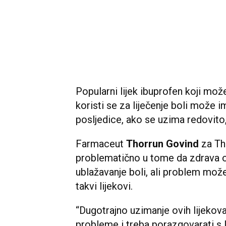
Popularni lijek ibuprofen koji može
koristi se za liječenje boli može 
posljedice, ako se uzima redovito,
Farmaceut
Thorrun Govind
za Th
problematično u tome da zdrava o
ublažavanje boli, ali problem mož
takvi lijekovi.
“Dugotrajno uzimanje ovih lijekov
probleme i treba porazgovarati s l