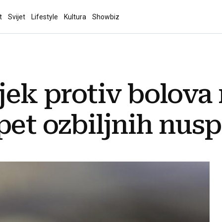
t
Svijet
Lifestyle
Kultura
Showbiz
ijek protiv bolov
pet ozbiljnih nus