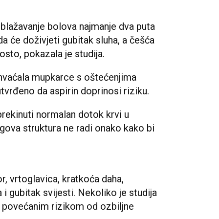
ublažavanje bolova najmanje dva puta
da će doživjeti gubitak sluha, a češća
osto, pokazala je studija.
obuhvaćala mupkarce s oštećenjima
 utvrđeno da aspirin doprinosi riziku.
prekinuti normalan dotok krvi u
egova struktura ne radi onako kako bi
, vrtoglavica, kratkoća daha,
i gubitak svijesti. Nekoliko je studija
s povećanim rizikom od ozbiljne