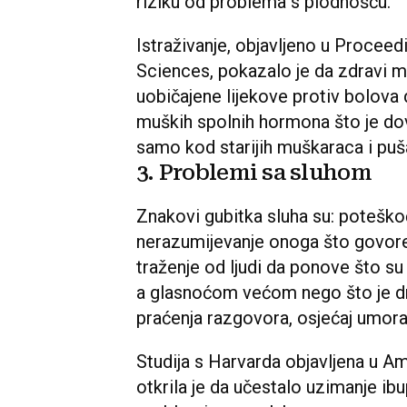
riziku od problema s plodnošću.
Istraživanje, objavljeno u Procee
Sciences, pokazalo je da zdravi ml
uobičajene lijekove protiv bolova
muških spolnih hormona što je dov
samo kod starijih muškaraca i puš
3. Problemi sa sluhom
Znakovi gubitka sluha su: poteškoć
nerazumijevanje onoga što govore
traženje od ljudi da ponove što su 
a glasnoćom većom nego što je d
praćenja razgovora, osjećaj umora
Studija s Harvarda objavljena u A
otkrila je da učestalo uzimanje i