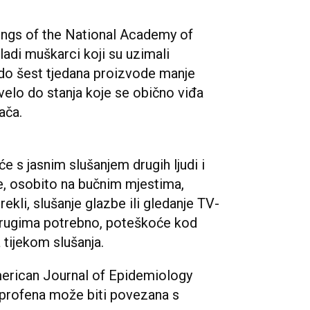
dings of the National Academy of
adi muškarci koji su uzimali
 do šest tjedana proizvode manje
elo do stanja koje se obično viđa
ača.
e s jasnim slušanjem drugih ljudi i
, osobito na bučnim mjestima,
rekli, slušanje glazbe ili gledanje TV-
rugima potrebno, poteškoće kod
 tijekom slušanja.
merican Journal of Epidemiology
buprofena može biti povezana s