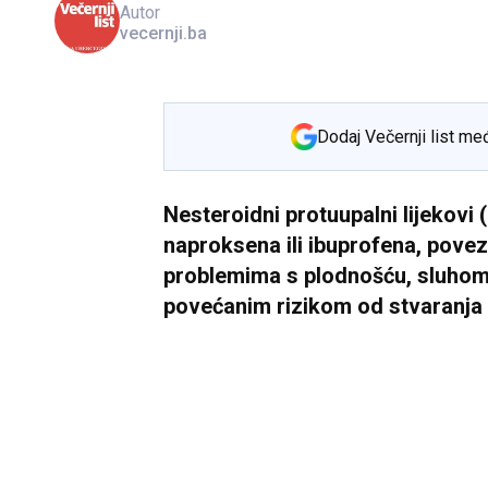
Autor
vecernji.ba
Dodaj Večernji list me
Nesteroidni protuupalni lijekovi 
naproksena ili ibuprofena, povez
problemima s plodnošću, sluhom
povećanim rizikom od stvaranja