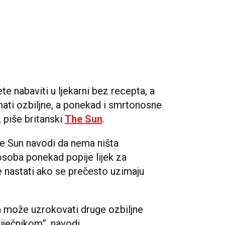
te nabaviti u ljekarni bez recepta, a
imati ozbiljne, a ponekad i smrtonosne
 piše britanski
The Sun
.
e Sun navodi da nema ništa
soba ponekad popije lijek za
e nastati ako se prečesto uzimaju
a može uzrokovati druge ozbiljne
iječnikom”, navodi.