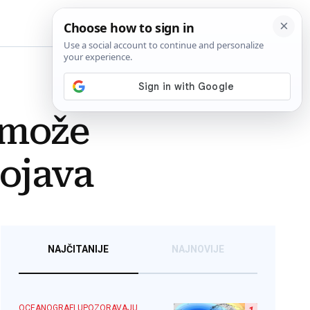
BiH
a može
pojava
NAJČITANIJE
NAJNOVIJE
OCEANOGRAFI UPOZORAVAJU