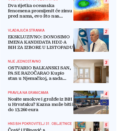
1
Dva rijetka oceanska
fenomena promijenit će zimu
pred nama, evo što nas
očekuje
VLADAJUĆA STRANKA
2
EKSKLUZIVNO: DONOSIMO
IMENA KANDIDATA HDZ-A
BIH ZA IZBORE U LISTOPADU
NIJE JEDNOSTAVNO
3
OSTVARIO BALKANSKI SAN,
PA SE RAZOČARAO Kupio
stan u Njemačkoj, a sada
razmišlja o povratku
PRAVILA NA GRANICAMA
4
Nosite smokve i grožđe iz BiH
u Hrvatsku? Kazna može biti i
do 13.260 eura
HNS BIH POKROVITELJ 31. OBLJETNICE
5
Čović i Filipović s