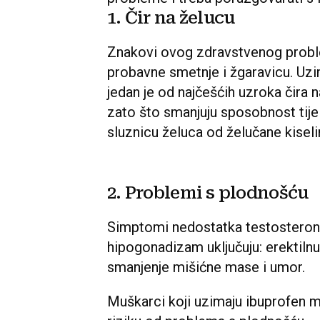
1. Čir na želucu
Znakovi ovog zdravstvenog problem
probavne smetnje i žgaravicu. Uzi
jedan je od najčešćih uzroka čira na
zato što smanjuju sposobnost tijela 
sluznicu želuca od želučane kiseli
2. Problemi s plodnošću
Simptomi nedostatka testosteron
hipogonadizam uključuju: erektilnu
smanjenje mišićne mase i umor.
Muškarci koji uzimaju ibuprofen 