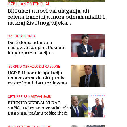
OZBILJAN POTENCIJAL
BiH ulazi u novi val ulaganja, ali
zelena tranzicija mora odmah misliti i
na kraj životnog vijeka
vjetroelektrana
SVE DOGOVORIO
Dalić donio odluku o
nastavku karijere! Poznato
koju reprezentaciju
preuzima
ISCRPNO OBRAZLOŽILI RAZLOGE
HSP BiH podnio apelaciju
Ustavnom sudu BiH protiv
ovjere kandidature Slavena
Kovačevića
OPTUŽBE SE NASTAVLJAJU
BUKNUO VERBALNI RAT
Vučić i Helez se posvađali oko
Bugojna, padaju teške riječi
MINISTAR FORTO POTVRDIO