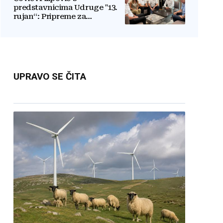
predstavnicima Udruge "13.
rujan“: Pripreme za
obilježavanje oslobođenja
kraljevskog grada Jajca
UPRAVO SE ČITA