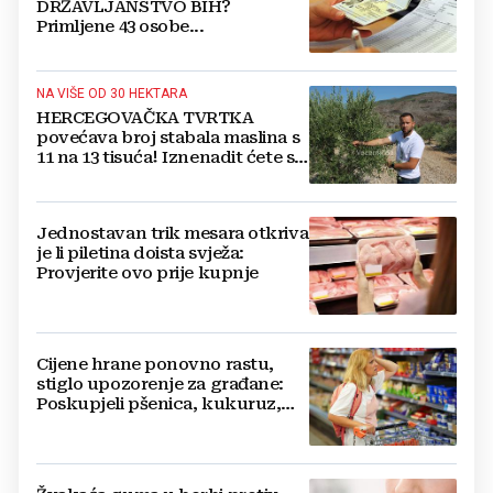
DRŽAVLJANSTVO BIH?
Primljene 43 osobe...
NA VIŠE OD 30 HEKTARA
HERCEGOVAČKA TVRTKA
povećava broj stabala maslina s
11 na 13 tisuća! Iznenadit ćete se
kako ih štite
Jednostavan trik mesara otkriva
je li piletina doista svježa:
Provjerite ovo prije kupnje
Cijene hrane ponovno rastu,
stiglo upozorenje za građane:
Poskupjeli pšenica, kukuruz,
šećer i biljna ulja