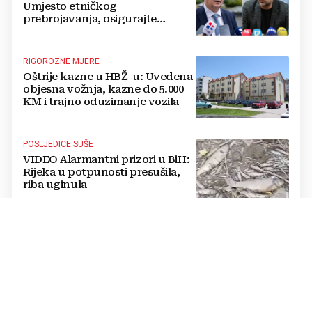
Umjesto etničkog
prebrojavanja, osigurajte
stvarnu ravnopravnost Hrvata
RIGOROZNE MJERE
Oštrije kazne u HBŽ-u: Uvedena
objesna vožnja, kazne do 5.000
KM i trajno oduzimanje vozila
POSLJEDICE SUŠE
VIDEO Alarmantni prizori u BiH:
Rijeka u potpunosti presušila,
riba uginula
PASTOR ŽUPANČIĆ OPTUŽUJE
TOMAŠEVIĆEVU VLAST
SKANDALOZAN POTEZ: Preko
noći iscrtano parkirno mjesto na
ulazu u crkvu – vjernici
preskaču preko automobila