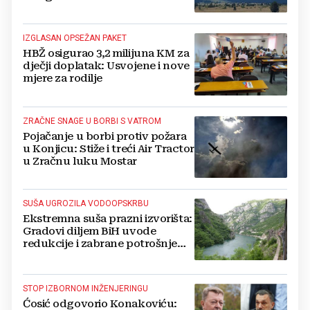
IZGLASAN OPSEŽAN PAKET
HBŽ osigurao 3,2 milijuna KM za
dječji doplatak: Usvojene i nove
mjere za rodilje
ZRAČNE SNAGE U BORBI S VATROM
Pojačanje u borbi protiv požara
u Konjicu: Stiže i treći Air Tractor
u Zračnu luku Mostar
SUŠA UGROZILA VODOOPSKRBU
Ekstremna suša prazni izvorišta:
Gradovi diljem BiH uvode
redukcije i zabrane potrošnje
vode, posebno teško u
Hercegovini
STOP IZBORNOM INŽENJERINGU
Ćosić odgovorio Konakoviću: