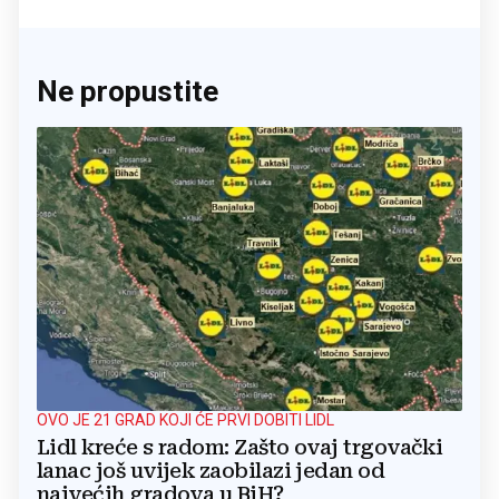
Ne propustite
OVO JE 21 GRAD KOJI ĆE PRVI DOBITI LIDL
Lidl kreće s radom: Zašto ovaj trgovački
lanac još uvijek zaobilazi jedan od
najvećih gradova u BiH?