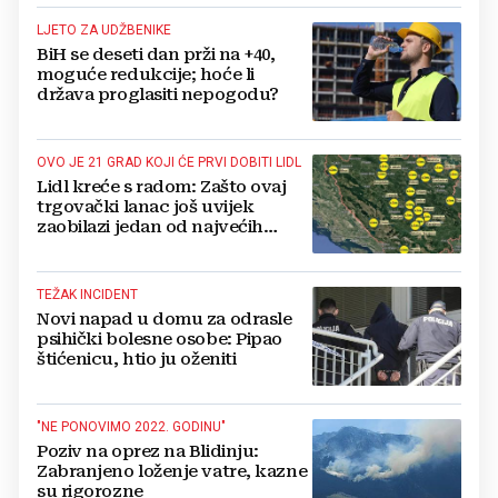
LJETO ZA UDŽBENIKE
BiH se deseti dan prži na +40,
moguće redukcije; hoće li
država proglasiti nepogodu?
OVO JE 21 GRAD KOJI ĆE PRVI DOBITI LIDL
Lidl kreće s radom: Zašto ovaj
trgovački lanac još uvijek
zaobilazi jedan od najvećih
gradova u BiH?
TEŽAK INCIDENT
Novi napad u domu za odrasle
psihički bolesne osobe: Pipao
štićenicu, htio ju oženiti
"NE PONOVIMO 2022. GODINU"
Poziv na oprez na Blidinju:
Zabranjeno loženje vatre, kazne
su rigorozne