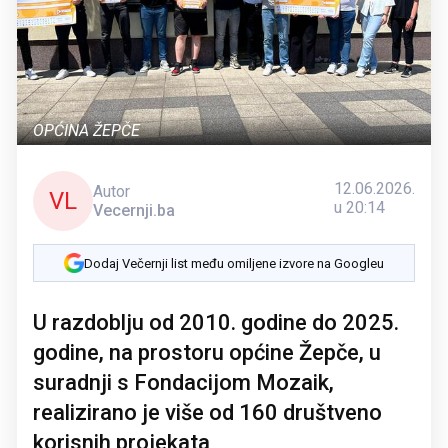
OPĆINA ŽEPČE
12.06.2026.
Autor
VL
u 20:14
Vecernji.ba
Dodaj Večernji list među omiljene izvore na Googleu
U razdoblju od 2010. godine do 2025.
godine, na prostoru općine Žepče, u
suradnji s Fondacijom Mozaik,
realizirano je više od 160 društveno
korisnih projekata