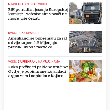
MINISTAR FORTO POTVRDIO
BiH ponudila rješenje Europskoj
komisiji: Profesionalni vozači ne
mogu više čekati
DVOSTRUKA OPASNOST
Amerikanci se pripremaju za rat
s dvije supersile? Mijenjaju
pravila i uvode taktičko
nuklearno oružje
VODIČ ZA PREHRANU NA VRUĆINAMA
Kako preživjeti paklene vrućine:
Ovdje je popis hrane koja hladi
organizam i napitaka s kojima si
činite 'medvjeđu uslugu'