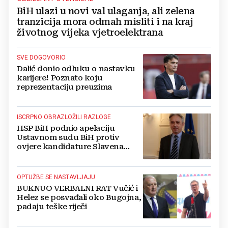
BiH ulazi u novi val ulaganja, ali zelena
tranzicija mora odmah misliti i na kraj
životnog vijeka vjetroelektrana
SVE DOGOVORIO
Dalić donio odluku o nastavku
karijere! Poznato koju
reprezentaciju preuzima
ISCRPNO OBRAZLOŽILI RAZLOGE
HSP BiH podnio apelaciju
Ustavnom sudu BiH protiv
ovjere kandidature Slavena
Kovačevića
OPTUŽBE SE NASTAVLJAJU
BUKNUO VERBALNI RAT Vučić i
Helez se posvađali oko Bugojna,
padaju teške riječi