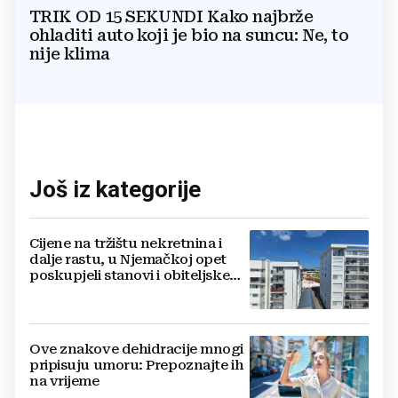
TRIK OD 15 SEKUNDI Kako najbrže
ohladiti auto koji je bio na suncu: Ne, to
nije klima
Još iz kategorije
Cijene na tržištu nekretnina i
dalje rastu, u Njemačkoj opet
poskupjeli stanovi i obiteljske
kuće
Ove znakove dehidracije mnogi
pripisuju umoru: Prepoznajte ih
na vrijeme