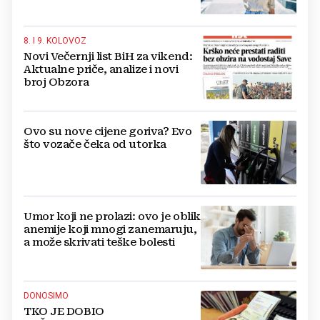
8. I 9. KOLOVOZ
Novi Večernji list BiH za vikend:
Aktualne priče, analize i novi
broj Obzora
Ovo su nove cijene goriva? Evo
što vozače čeka od utorka
Umor koji ne prolazi: ovo je oblik
anemije koji mnogi zanemaruju,
a može skrivati teške bolesti
DONOSIMO
TKO JE DOBIO