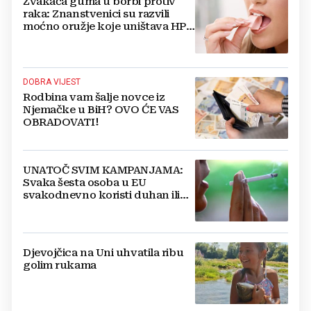
Žvakaća guma u borbi protiv
raka: Znanstvenici su razvili
moćno oružje koje uništava HPV
i bakterije
DOBRA VIJEST
Rodbina vam šalje novce iz
Njemačke u BiH? OVO ĆE VAS
OBRADOVATI!
UNATOČ SVIM KAMPANJAMA:
Svaka šesta osoba u EU
svakodnevno koristi duhan ili
srodne proizvode
Djevojčica na Uni uhvatila ribu
golim rukama