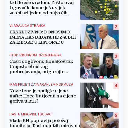
Lidl kreće s radom: Zašto ovaj
trgovački lanac još uvijek
zaobilazi jedan od najvećih
gradova u BiH?
VLADAJUĆA STRANKA
2
EKSKLUZIVNO: DONOSIMO
IMENA KANDIDATA HDZ-A BIH
ZA IZBORE U LISTOPADU
STOP IZBORNOM INŽENJERINGU
3
Ćosić odgovorio Konakoviću:
Umjesto etničkog
prebrojavanja, osigurajte
stvarnu ravnopravnost Hrvata
IRAN PRIJETI ZATVARANJEM HORMUZA
4
Nove tenzije podigle cijene
nafte: Hoće li utjecati na cijene
goriva u BiH?
RASTU MIROVINE I DODACI
5
Vlada RH popravlja položaj
branitelja: Rast najnižih mirovina