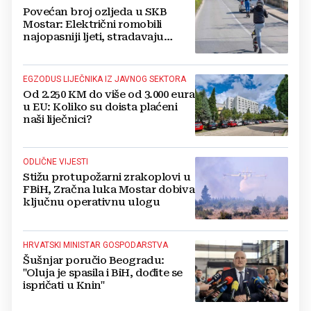
Povećan broj ozljeda u SKB
Mostar: Električni romobili
najopasniji ljeti, stradavaju
uglavnom djeca
EGZODUS LIJEČNIKA IZ JAVNOG SEKTORA
Od 2.250 KM do više od 3.000 eura
u EU: Koliko su doista plaćeni
naši liječnici?
ODLIČNE VIJESTI
Stižu protupožarni zrakoplovi u
FBiH, Zračna luka Mostar dobiva
ključnu operativnu ulogu
HRVATSKI MINISTAR GOSPODARSTVA
Šušnjar poručio Beogradu:
"Oluja je spasila i BiH, dođite se
ispričati u Knin"