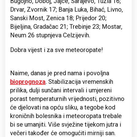
Bugojno, Doboj, Jajce, Sarajevo, Tuzla 16;
Drvar, Zvornik 17; Banja Luka, Bihać, Livno,
Sanski Most, Zenica 18; Prijedor 20;
Bijeljina, Gradačac 21; Trebinje 23; Mostar,
Neum 26 stupnjeva Celzijevih.
Dobra vijest i za sve meteoropate!
Naime, danas je pred nama i povoljna
bioprognoza
. Stabilizacija vremenskih
prilika, dulji sunčani intervali i umjereni
porast temperaturnih vrijednosti, pozitivno
će djelovati na opću sliku, a tegobe kod
kroničnih bolesnika i meteoropata trebale
bi se umanjiti. Više svježine tijekom jutra i
večeri također će omogućiti mirniji san.