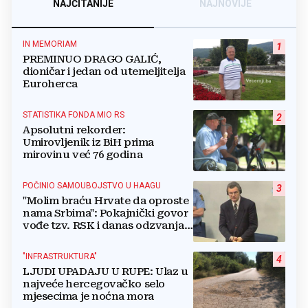
NAJČITANIJE
NAJNOVIJE
IN MEMORIAM
1
PREMINUO DRAGO GALIĆ,
dioničar i jedan od utemeljitelja
Euroherca
STATISTIKA FONDA MIO RS
2
Apsolutni rekorder:
Umirovljenik iz BiH prima
mirovinu već 76 godina
POČINIO SAMOUBOJSTVO U HAAGU
3
"Molim braću Hrvate da oproste
nama Srbima": Pokajnički govor
vođe tzv. RSK i danas odzvanja
na obljetnicu Oluje
"INFRASTRUKTURA"
4
LJUDI UPADAJU U RUPE: Ulaz u
najveće hercegovačko selo
mjesecima je noćna mora