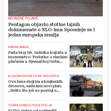
NEOBIČNE POJAVE
Pentagon objavio stotine tajnih
dokumenate o NLO-ima: Spominje se i
jedna europska zemlja
RADNA SNAGA
Pada broj bh. radnika koji idu u
inozemstvo: 'Podatke o visokim
plaćama u Njemačkoj treba
gledati s rezervom'
KLJUČNA FIGURA VOJNE INDUSTRIJE
Ova žena stoji iza ukrajinskih
dronova, sada ima novi plan:
„Nešto što još ne postoji u
svijetu“
OČARA SVAKOG POSJETITELJA
FOTO Jedan od najljepših