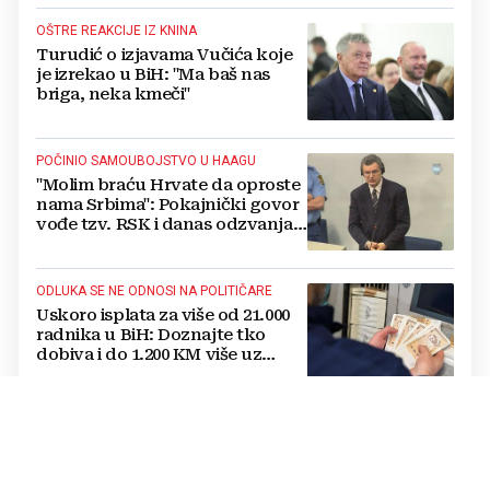
OŠTRE REAKCIJE IZ KNINA
Turudić o izjavama Vučića koje
je izrekao u BiH: "Ma baš nas
briga, neka kmeči"
POČINIO SAMOUBOJSTVO U HAAGU
"Molim braću Hrvate da oproste
nama Srbima": Pokajnički govor
vođe tzv. RSK i danas odzvanja
na obljetnicu Oluje
ODLUKA SE NE ODNOSI NA POLITIČARE
Uskoro isplata za više od 21.000
radnika u BiH: Doznajte tko
dobiva i do 1.200 KM više uz
srpanjsku plaću
"ŽELIM SASLUŠATI SVAKOG OD 22 RADNIKA
BEZ PRITISKA“
Preokret u slučaju JP
Komunalno: Inspekcija poništila