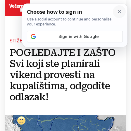
BiH
STIŽE NOVO POGORŠANJE
POGLEDAJTE I ZAŠTO
Svi koji ste planirali
vikend provesti na
kupalištima, odgodite
odlazak!