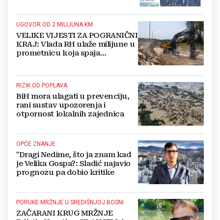
Mladifestu, njemački projekt u
Grudama s plaćom od 2500 KM
UGOVOR OD 2 MILIJUNA KM
VELIKE VIJESTI ZA POGRANIČNI
KRAJ: Vlada RH ulaže milijune u
prometnicu koja spaja
Hercegovinu i Hrvatsku
RIZIK OD POPLAVA
BiH mora ulagati u prevenciju,
rani sustav upozorenja i
otpornost lokalnih zajednica
OPĆE ZNANJE
"Dragi Nedime, što ja znam kad
je Velika Gospa?: Sladić najavio
prognozu pa dobio kritike
PORUKE MRŽNJE U SREDIŠNJOJ BOSNI
ZAČARANI KRUG MRŽNJE