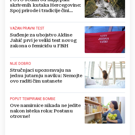
skrivenih kutaka Hercegovine:
Spoj prirode i tradicije čini
Koćušu jedinstvenom
destinacijom
VAŽAN PRAVNI TEST
Suđenje za ubojstvo Aldine
Jahić prvi je veliki test novog
zakona o femicidu u FBiH
NIJE DOBRO
Stručnjaci upozoravaju na
jednu jutarnju naviku: Nemojte
ovo raditi čim ustanete
POPUT TEMPIRANE BOMBE
Ove namirnice nikada ne jedite
nakon isteka roka: Postanu
otrovne!