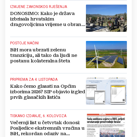
IZMJENE ZAKONSKOG RJEŠENJA
DONOSIMO: Kako je država
izbrisala hrvatskim
dragovoljcima vrijeme u obrani
BiH
POSTOJE NAČINI
BiH mora ubrzati zelenu
tranziciju, ali tako da ljudi ne
postanu kolateralna šteta
PRIPREMA ZA 4. LISTOPADA
Kako ćemo glasati na Općim
izborima 2026? SIP objavio izgled
prvih glasačkih listića
TISKANO IZDANJE, 6. KOLOVOZA
Večernji list u četvrtak donosi:
Posljedice ekstremnih vrućina u
BiH, rekordan odaziv na