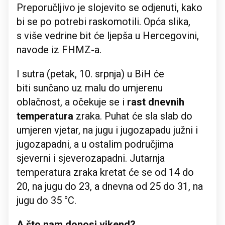
Preporučljivo je slojevito se odjenuti, kako
bi se po potrebi raskomotili. Opća slika,
s više vedrine bit će ljepša u Hercegovini,
navode iz FHMZ-a.
I sutra (petak, 10. srpnja) u BiH će
biti sunčano uz malu do umjerenu
oblačnost, a očekuje se i
rast dnevnih
temperatura
zraka. Puhat će sla slab do
umjeren vjetar, na jugu i jugozapadu južni i
jugozapadni, a u ostalim područjima
sjeverni i sjeverozapadni. Jutarnja
temperatura zraka kretat će se od 14 do
20, na jugu do 23, a dnevna od 25 do 31, na
jugu do 35 °C.
A što nam donosi vikend?