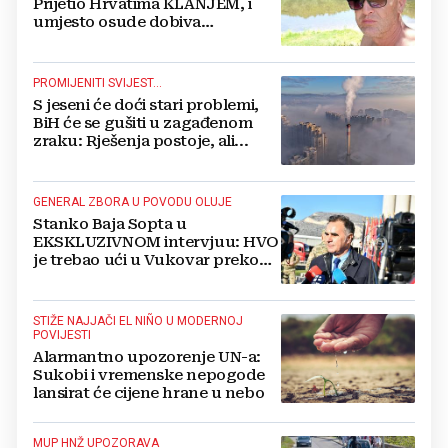
Prijetio Hrvatima KLANJEM, i
umjesto osude dobiva
POTPORU
PROMIJENITI SVIJEST...
S jeseni će doći stari problemi,
BiH će se gušiti u zagađenom
zraku: Rješenja postoje, ali...
GENERAL ZBORA U POVODU OLUJE
Stanko Baja Sopta u
EKSKLUZIVNOM intervjuu: HVO
je trebao ući u Vukovar preko
Marinaca, Bogdanovaca i
Bršadina
STIŽE NAJJAČI EL NIÑO U MODERNOJ
POVIJESTI
Alarmantno upozorenje UN-a:
Sukobi i vremenske nepogode
lansirat će cijene hrane u nebo
MUP HNŽ UPOZORAVA