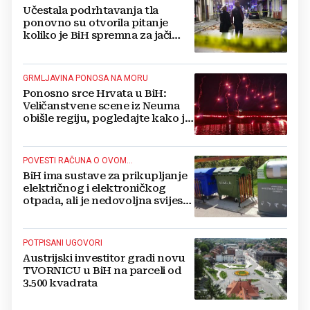
Učestala podrhtavanja tla
ponovno su otvorila pitanje
koliko je BiH spremna za jači
potres
GRMLJAVINA PONOSA NA MORU
Ponosno srce Hrvata u BiH:
Veličanstvene scene iz Neuma
obišle regiju, pogledajte kako je
proslavljena "Oluja"
POVESTI RAČUNA O OVOM...
BiH ima sustave za prikupljanje
električnog i elektroničkog
otpada, ali je nedovoljna svijest
najveći problem
POTPISANI UGOVORI
Austrijski investitor gradi novu
TVORNICU u BiH na parceli od
3.500 kvadrata