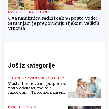
UVRSTITE JE NA JELOVNIK
Ova namirnica sadrži čak 95 posto vode:
Stručnjaci je preporučuju tijekom velikih
vrućina
Još iz kategorije
JE LI ODLUKA POSTALA ŽRTVA POLITIKE?
Mostar bez novčane potpore za
novorođenčad, roditelji
razočarani: „Ta pomoć nam je
itekako potrebna“
POSTOJE RJEŠENJA