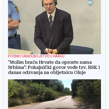
POČINIO SAMOUBOJSTVO U HAAGU
"Molim braću Hrvate da oproste nama
Srbima": Pokajnički govor vođe tzv. RSK i
danas odzvanja na obljetnicu Oluje