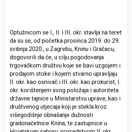
Optužnicom se I., II. i III. okr. stavlja na teret
da su se, od početka prosinca 2019. do 29.
svibnja 2020., u Zagrebu, Kninu i Gračacu,
dogovorili da će, u cilju pogodovanja
trgovačkom društvu koje se bavi uzgojem i
prodajom stoke i kojem stvarno upravljaju
II. okr. kao osnivač i III. okr. kao prokurist, I.
okr. korištenjem svog položaja i autoriteta
državne tajnice u Ministarstvu uprave, kao i
društvenog utjecaja koji je stekla kroz
višegodišnje obnašanje dužnosti
gradonačelnice Knina, te zastupnice u
Hrvatskom saboru, posredstvom V. okr.