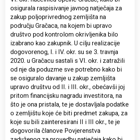
osigurala raspisivanje javnog natječaja za
zakup poljoprivrednog zemljišta na
području Gračaca, na kojem bi upravo
društvo pod kontrolom okrivljenika bilo
izabrano kao zakupnik. U cilju realizacije
dogovorenog, I. i IV. okr. su se 3. travnja
2020. u Gračacu sastali s VI. okr. i zatražili
od nje da poduzme sve potrebno kako bi
se osiguralo davanje u zakup zemljišta
upravo društvu od II. i III. okr., obećavši joj
pritom financijsku nagradu investitora, na
što je ona pristala, te je dostavljala podatke
o zemljištu koje će biti predmet zakupa, za
koje su bili zainteresirani II i III okr., te je
dogovorila članove Povjerenstva
zaduženog za provedbu natječaja kako bi