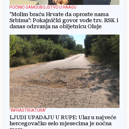
POČINIO SAMOUBOJSTVO U HAAGU
"Molim braću Hrvate da oproste nama
Srbima": Pokajnički govor vođe tzv. RSK i
danas odzvanja na obljetnicu Oluje
"INFRASTRUKTURA"
LJUDI UPADAJU U RUPE: Ulaz u najveće
hercegovačko selo mjesecima je noćna