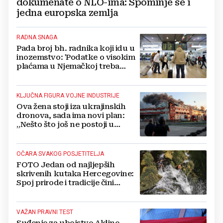
dokumenate o NLO-ima: Spominje se i
jedna europska zemlja
RADNA SNAGA
Pada broj bh. radnika koji idu u
inozemstvo: 'Podatke o visokim
plaćama u Njemačkoj treba
gledati s rezervom'
KLJUČNA FIGURA VOJNE INDUSTRIJE
Ova žena stoji iza ukrajinskih
dronova, sada ima novi plan:
„Nešto što još ne postoji u
svijetu“
OČARA SVAKOG POSJETITELJA
FOTO Jedan od najljepših
skrivenih kutaka Hercegovine:
Spoj prirode i tradicije čini
Koćušu jedinstvenom
destinacijom
VAŽAN PRAVNI TEST