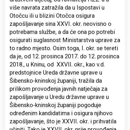
više navrata zatražila da u Ispostavi u
Otočcu ili u blizini Otočca osigura
zapošljavanje sina XXVI. okr. neovisno o
potrebama službe, a da će ona po potrebi
osigurati suglasnost Ministarstva uprave za
to radno mjesto. Osim toga, I. okr. se tereti
da je, od 12. prosinca 2017. do 12. prosinca
2018., u Kninu, od XXVII. okr., kao v.d.
predstojnice Ureda državne uprave u
Šibensko-kninskoj županiji, tražila da
prilikom provođenja javnih natječaja za
zapošljavanje u Uredu državne uprave u
Šibensko-kninskoj županiji pogoduje
određenim kandidatima i osigura njihovo
zapošljavanje, što je XXVII. okr. i prihvatila
učiniti. Tako je XXVII. okr. prije provođenja