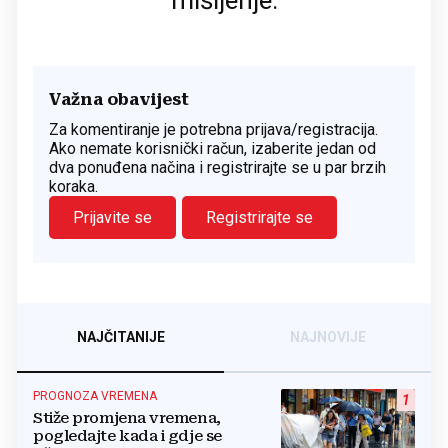
mišljenje.
Važna obavijest
Za komentiranje je potrebna prijava/registracija.
Ako nemate korisnički račun, izaberite jedan od
dva ponuđena načina i registrirajte se u par brzih
koraka.
Prijavite se
Registrirajte se
NAJČITANIJE
NAJNOVIJE
PROGNOZA VREMENA
1
Stiže promjena vremena,
pogledajte kada i gdje se