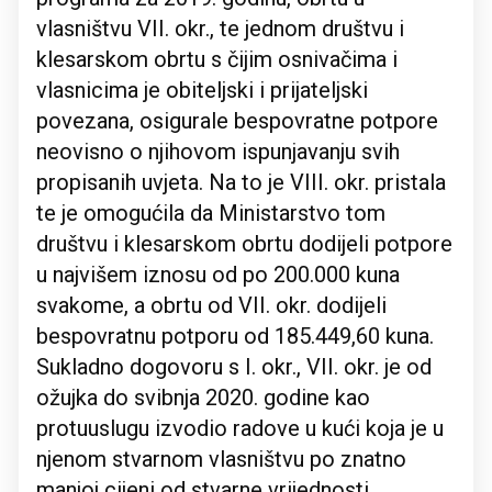
vlasništvu VII. okr., te jednom društvu i
klesarskom obrtu s čijim osnivačima i
vlasnicima je obiteljski i prijateljski
povezana, osigurale bespovratne potpore
neovisno o njihovom ispunjavanju svih
propisanih uvjeta. Na to je VIII. okr. pristala
te je omogućila da Ministarstvo tom
društvu i klesarskom obrtu dodijeli potpore
u najvišem iznosu od po 200.000 kuna
svakome, a obrtu od VII. okr. dodijeli
bespovratnu potporu od 185.449,60 kuna.
Sukladno dogovoru s I. okr., VII. okr. je od
ožujka do svibnja 2020. godine kao
protuuslugu izvodio radove u kući koja je u
njenom stvarnom vlasništvu po znatno
manjoj cijeni od stvarne vrijednosti