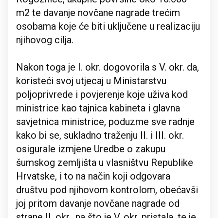
m2 te davanje novčane nagrade trećim
osobama koje će biti uključene u realizaciju
njihovog cilja.
Nakon toga je I. okr. dogovorila s V. okr. da,
koristeći svoj utjecaj u Ministarstvu
poljoprivrede i povjerenje koje uživa kod
ministrice kao tajnica kabineta i glavna
savjetnica ministrice, poduzme sve radnje
kako bi se, sukladno traženju II. i III. okr.
osigurale izmjene Uredbe o zakupu
šumskog zemljišta u vlasništvu Republike
Hrvatske, i to na način koji odgovara
društvu pod njihovom kontrolom, obećavši
joj pritom davanje novčane nagrade od
strane II. okr., na što je V. okr. pristala, te je