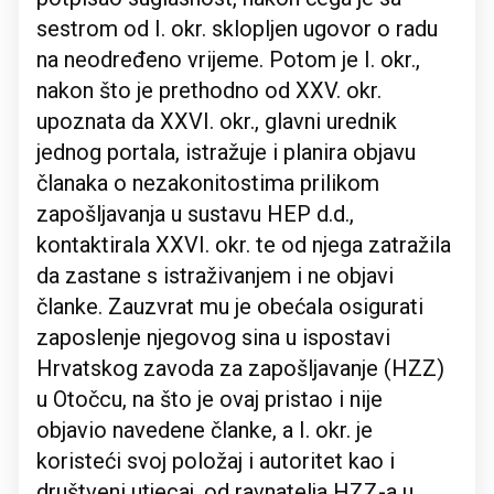
sestrom od I. okr. sklopljen ugovor o radu
na neodređeno vrijeme. Potom je I. okr.,
nakon što je prethodno od XXV. okr.
upoznata da XXVI. okr., glavni urednik
jednog portala, istražuje i planira objavu
članaka o nezakonitostima prilikom
zapošljavanja u sustavu HEP d.d.,
kontaktirala XXVI. okr. te od njega zatražila
da zastane s istraživanjem i ne objavi
članke. Zauzvrat mu je obećala osigurati
zaposlenje njegovog sina u ispostavi
Hrvatskog zavoda za zapošljavanje (HZZ)
u Otočcu, na što je ovaj pristao i nije
objavio navedene članke, a I. okr. je
koristeći svoj položaj i autoritet kao i
društveni utjecaj, od ravnatelja HZZ-a u