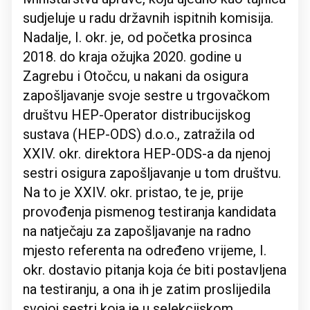
sudjeluje u radu državnih ispitnih komisija.
Nadalje, I. okr. je, od početka prosinca
2018. do kraja ožujka 2020. godine u
Zagrebu i Otočcu, u nakani da osigura
zapošljavanje svoje sestre u trgovačkom
društvu HEP-Operator distribucijskog
sustava (HEP-ODS) d.o.o., zatražila od
XXIV. okr. direktora HEP-ODS-a da njenoj
sestri osigura zapošljavanje u tom društvu.
Na to je XXIV. okr. pristao, te je, prije
provođenja pismenog testiranja kandidata
na natječaju za zapošljavanje na radno
mjesto referenta na određeno vrijeme, I.
okr. dostavio pitanja koja će biti postavljena
na testiranju, a ona ih je zatim proslijedila
svojoj sestri koja je u selekcijskom