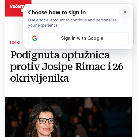
BiH
USKOK OBJAVIO PRIOPĆENJE
Podignuta optužnica
protiv Josipe Rimac i 26
okrivljenika