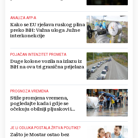
kompanije
ANALIZA AFP-A
Kako se EU rješava ruskog plina
preko BiH: Važna uloga Južne
interkonekcije
POJAČAN INTENZITET PROMETA
Duge kolone vozila na izlazu iz
BiH na ova tri granična prijelaza
PROGNOZA VREMENA
Stiže promjena vremena,
pogledajte kada i gdje se
očekuju obilniji pljuskovi i
grmljavina
JE LI ODLUKA POSTALA ŽRTVA POLITIKE?
Zašto je Mostar ostao bez