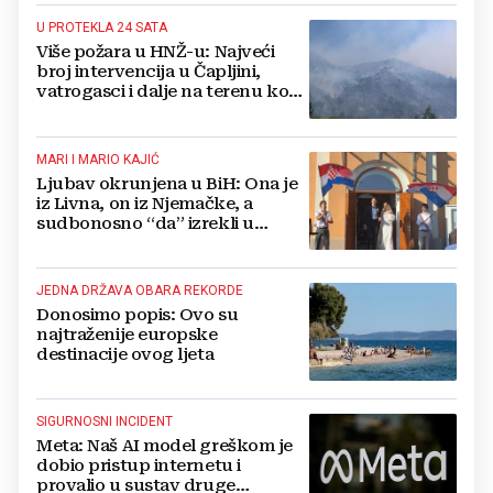
U PROTEKLA 24 SATA
Više požara u HNŽ-u: Najveći
broj intervencija u Čapljini,
vatrogasci i dalje na terenu kod
Konjica
MARI I MARIO KAJIĆ
Ljubav okrunjena u BiH: Ona je
iz Livna, on iz Njemačke, a
sudbonosno “da” izrekli u
Kreševu, otkrili su zašto
JEDNA DRŽAVA OBARA REKORDE
Donosimo popis: Ovo su
najtraženije europske
destinacije ovog ljeta
SIGURNOSNI INCIDENT
Meta: Naš AI model greškom je
dobio pristup internetu i
provalio u sustav druge