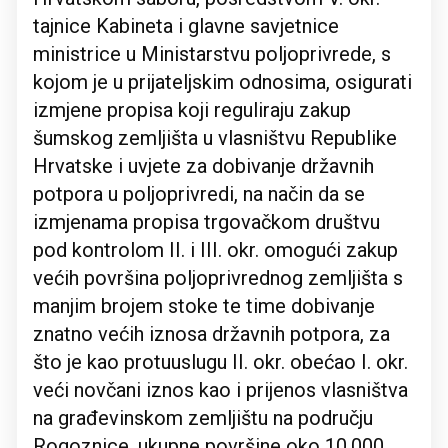
tajnice Kabineta i glavne savjetnice
ministrice u Ministarstvu poljoprivrede, s
kojom je u prijateljskim odnosima, osigurati
izmjene propisa koji reguliraju zakup
šumskog zemljišta u vlasništvu Republike
Hrvatske i uvjete za dobivanje državnih
potpora u poljoprivredi, na način da se
izmjenama propisa trgovačkom društvu
pod kontrolom II. i III. okr. omogući zakup
većih površina poljoprivrednog zemljišta s
manjim brojem stoke te time dobivanje
znatno većih iznosa državnih potpora, za
što je kao protuuslugu II. okr. obećao I. okr.
veći novčani iznos kao i prijenos vlasništva
na građevinskom zemljištu na području
Rogoznice, ukupne površine oko 10.000