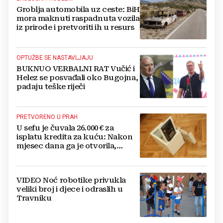
Groblja automobila uz ceste: BiH
mora maknuti raspadnuta vozila
iz prirode i pretvoriti ih u resurs
OPTUŽBE SE NASTAVLJAJU
BUKNUO VERBALNI RAT Vučić i
Helez se posvađali oko Bugojna,
padaju teške riječi
PRETVORENO U PRAH
U sefu je čuvala 26.000 € za
isplatu kredita za kuću: Nakon
mjesec dana ga je otvorila,
pozlilo joj je
VIDEO Noć robotike privukla
veliki broj i djece i odraslih u
Travniku