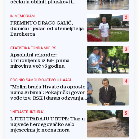
očekuju obilniji pljuskovi i
grmljavina
IN MEMORIAM
2
PREMINUO DRAGO GALIĆ,
dioničar i jedan od utemeljitelja
Euroherca
STATISTIKA FONDA MIO RS
3
Apsolutni rekorder:
Umirovljenik iz BiH prima
mirovinu već 76 godina
POČINIO SAMOUBOJSTVO U HAAGU
4
"Molim braću Hrvate da oproste
nama Srbima": Pokajnički govor
vođe tzv. RSK i danas odzvanja
na obljetnicu Oluje
"INFRASTRUKTURA"
5
LJUDI UPADAJU U RUPE: Ulaz u
najveće hercegovačko selo
mjesecima je noćna mora