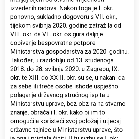
izvedenih radova. Nakon toga je I. okr.
ponovno, sukladno dogovoru s VII. okr.,
tijekom svibnja 2020. godine zatražila od
VIII. okr. da VII. okr. osigura daljnje
dobivanje bespovratne potpore
Ministarstva gospodarstva za 2020. godinu.
Također, u razdoblju od 13. studenoga
2018. do 28. svibnja 2020. u Zagrebu, IX.
okr. te XIII. do XXIII. okr. su se, u nakani da
za sebe ili treće osobe ishode uspješno
polaganje državnog stručnog ispita u
Ministarstvu uprave, bez obzira na stvarno
znanje, obraćali I. okr. kako bi im to
omogućila koristeći svoj položaj i utjecaj
državne tajnice u Ministarstvu uprave, što
je ona i pristala činiti. U tu svrhu se I. okr.