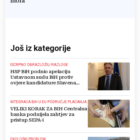
mora
Još iz kategorije
ISCRPNO OBRAZLOŽILI RAZLOGE
HSP BiH podnio apelaciju
Ustavnom sudu BiH protiv
ovjere kandidature Slavena
Kovačevića
INTEGRACA BIH U EU PODRUČJE PLAĆANJA
VELIKI KORAK ZA BIH Centralna
banka podnijela zahtjev za
pristup SEPA-i
EKOLOŠKI PROBLEM