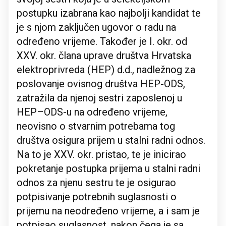
postupku izabrana kao najbolji kandidat te
je s njom zaključen ugovor o radu na
određeno vrijeme. Također je I. okr. od
XXV. okr. člana uprave društva Hrvatska
elektroprivreda (HEP) d.d., nadležnog za
poslovanje ovisnog društva HEP-ODS,
zatražila da njenoj sestri zaposlenoj u
HEP–ODS-u na određeno vrijeme,
neovisno o stvarnim potrebama tog
društva osigura prijem u stalni radni odnos.
Na to je XXV. okr. pristao, te je inicirao
pokretanje postupka prijema u stalni radni
odnos za njenu sestru te je osigurao
potpisivanje potrebnih suglasnosti o
prijemu na neodređeno vrijeme, a i sam je
potpisao suglasnost, nakon čega je sa