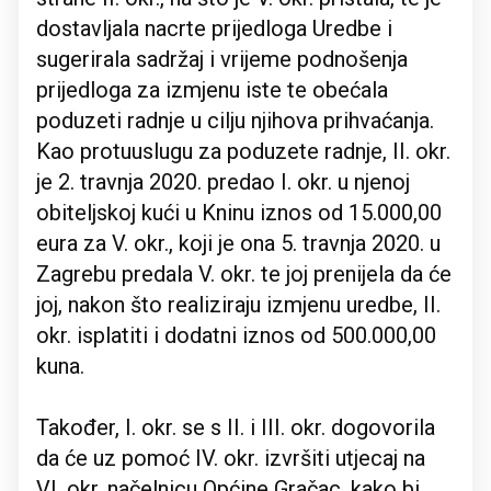
dostavljala nacrte prijedloga Uredbe i
sugerirala sadržaj i vrijeme podnošenja
prijedloga za izmjenu iste te obećala
poduzeti radnje u cilju njihova prihvaćanja.
Kao protuuslugu za poduzete radnje, II. okr.
je 2. travnja 2020. predao I. okr. u njenoj
obiteljskoj kući u Kninu iznos od 15.000,00
eura za V. okr., koji je ona 5. travnja 2020. u
Zagrebu predala V. okr. te joj prenijela da će
joj, nakon što realiziraju izmjenu uredbe, II.
okr. isplatiti i dodatni iznos od 500.000,00
kuna.
Također, I. okr. se s II. i III. okr. dogovorila
da će uz pomoć IV. okr. izvršiti utjecaj na
VI. okr. načelnicu Općine Gračac, kako bi