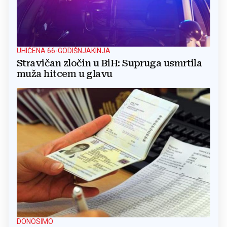
UHIĆENA 66-GODIŠNJAKINJA
Stravičan zločin u BiH: Supruga usmrtila
muža hitcem u glavu
DONOSIMO