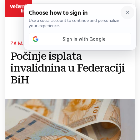
BiH
ZA MJESEC SRPANJ
Počinje isplata
invalidnina u Federaciji
BiH