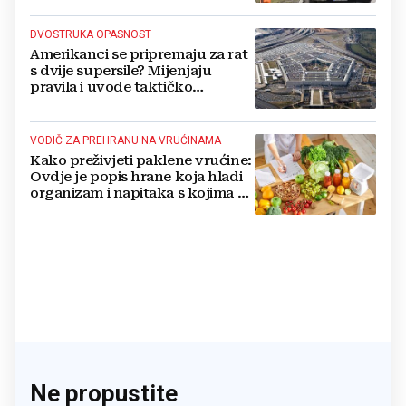
DVOSTRUKA OPASNOST
Amerikanci se pripremaju za rat
s dvije supersile? Mijenjaju
pravila i uvode taktičko
nuklearno oružje
VODIČ ZA PREHRANU NA VRUĆINAMA
Kako preživjeti paklene vrućine:
Ovdje je popis hrane koja hladi
organizam i napitaka s kojima si
činite 'medvjeđu uslugu'
Ne propustite