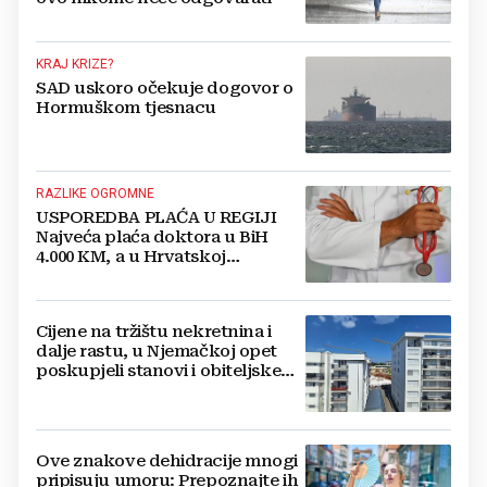
KRAJ KRIZE?
SAD uskoro očekuje dogovor o
Hormuškom tjesnacu
RAZLIKE OGROMNE
USPOREDBA PLAĆA U REGIJI
Najveća plaća doktora u BiH
4.000 KM, a u Hrvatskoj
najmanja 3.000 eura
Cijene na tržištu nekretnina i
dalje rastu, u Njemačkoj opet
poskupjeli stanovi i obiteljske
kuće
Ove znakove dehidracije mnogi
pripisuju umoru: Prepoznajte ih