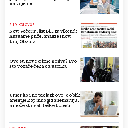
na vrijeme
8. I 9. KOLOVOZ
Novi Večernji list BiH za vikend:
Aktualne priče, analize i novi
broj Obzora
Ovo su nove cijene goriva? Evo
što vozače čeka od utorka
Umor koji ne prolazi: ovo je oblik
anemije koji mnogi zanemaruju,
a može skrivati teške bolesti