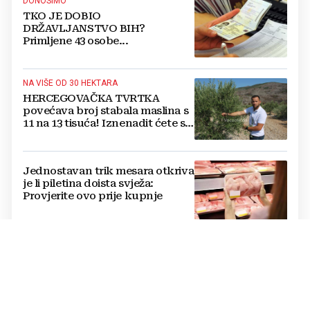
DONOSIMO
TKO JE DOBIO
DRŽAVLJANSTVO BIH?
Primljene 43 osobe...
NA VIŠE OD 30 HEKTARA
HERCEGOVAČKA TVRTKA
povećava broj stabala maslina s
11 na 13 tisuća! Iznenadit ćete se
kako ih štite
Jednostavan trik mesara otkriva
je li piletina doista svježa:
Provjerite ovo prije kupnje
Cijene hrane ponovno rastu,
stiglo upozorenje za građane:
Poskupjeli pšenica, kukuruz,
šećer i biljna ulja