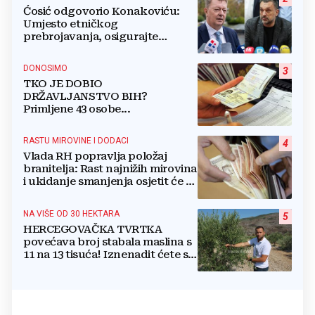
Ćosić odgovorio Konakoviću:
Umjesto etničkog
prebrojavanja, osigurajte
stvarnu ravnopravnost Hrvata
DONOSIMO
3
TKO JE DOBIO
DRŽAVLJANSTVO BIH?
Primljene 43 osobe...
RASTU MIROVINE I DODACI
4
Vlada RH popravlja položaj
branitelja: Rast najnižih mirovina
i ukidanje smanjenja osjetit će se
i u BiH
NA VIŠE OD 30 HEKTARA
5
HERCEGOVAČKA TVRTKA
povećava broj stabala maslina s
11 na 13 tisuća! Iznenadit ćete se
kako ih štite