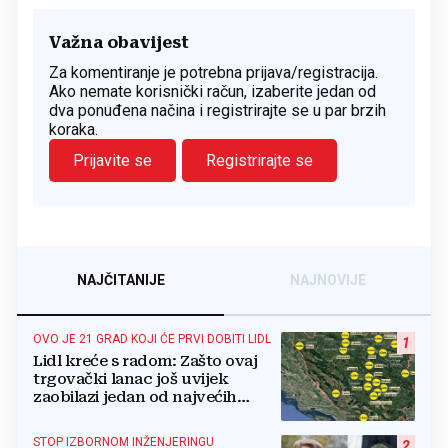
Važna obavijest
Za komentiranje je potrebna prijava/registracija.
Ako nemate korisnički račun, izaberite jedan od
dva ponuđena načina i registrirajte se u par brzih
koraka.
Prijavite se
Registrirajte se
NAJČITANIJE
NAJNOVIJE
OVO JE 21 GRAD KOJI ĆE PRVI DOBITI LIDL
1
Lidl kreće s radom: Zašto ovaj
trgovački lanac još uvijek
zaobilazi jedan od najvećih
gradova u BiH?
STOP IZBORNOM INŽENJERINGU
2