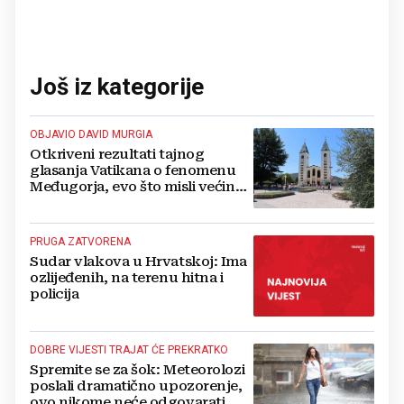
Još iz kategorije
OBJAVIO DAVID MURGIA
Otkriveni rezultati tajnog
glasanja Vatikana o fenomenu
Međugorja, evo što misli većina
crkevnih dužnosnika
PRUGA ZATVORENA
Sudar vlakova u Hrvatskoj: Ima
ozlijeđenih, na terenu hitna i
policija
DOBRE VIJESTI TRAJAT ĆE PREKRATKO
Spremite se za šok: Meteorolozi
poslali dramatično upozorenje,
ovo nikome neće odgovarati