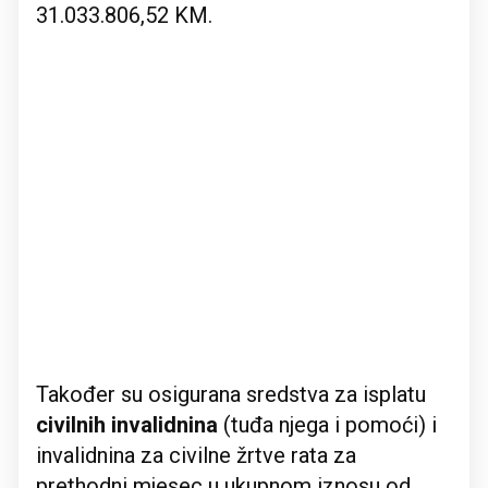
31.033.806,52 KM.
Također su osigurana sredstva za isplatu
civilnih invalidnina
(tuđa njega i pomoći) i
invalidnina za civilne žrtve rata za
prethodni mjesec u ukupnom iznosu od