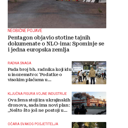
NEOBIČNE POJAVE
Pentagon objavio stotine tajnih
dokumenate o NLO-ima: Spominje se
i jedna europska zemlja
RADNA SNAGA
Pada broj bh. radnika koji idu
u inozemstvo: 'Podatke o
visokim plaćama u
Njemačkoj treba gledati s
rezervom'
KLJUČNA FIGURA VOJNE INDUSTRIJE
Ova žena stoji iza ukrajinskih
dronova, sada ima novi plan:
„Nešto što još ne postoji u
svijetu“
OČARA SVAKOG POSJETITELJA