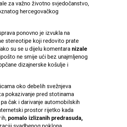
ale za važno životno svjedočanstvo,
 poznatog hercegovačkog
asprava ponovno je izvukla na
ne stereotipe koji redovito prate
ako su se u dijelu komentara
nizale
pošto ne smije ući bez unajmljenog
pčane dizajnerske košulje i
micama oko debelih svežnjeva
 za pokazivanje pred stotinama
a, pa čak i darivanje automobilskih
ternetski prostor rijetko kada
ih,
pomalo izlizanih predrasuda,
nizaciji svadbenog poklona.