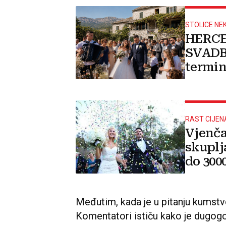
STOLICE NEK
HERCE
SVADB
termin
RAST CIJEN
Vjenča
skuplja
do 300
Međutim, kada je u pitanju kumstvo
Komentatori ističu kako je dugogo