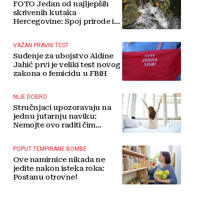
FOTO Jedan od najljepših
skrivenih kutaka
Hercegovine: Spoj prirode i
tradicije čini Koćušu
jedinstvenom destinacijom
VAŽAN PRAVNI TEST
Suđenje za ubojstvo Aldine
Jahić prvi je veliki test novog
zakona o femicidu u FBiH
NIJE DOBRO
Stručnjaci upozoravaju na
jednu jutarnju naviku:
Nemojte ovo raditi čim
ustanete
POPUT TEMPIRANE BOMBE
Ove namirnice nikada ne
jedite nakon isteka roka:
Postanu otrovne!