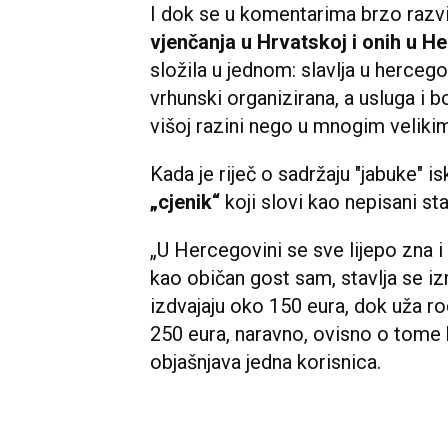
I dok se u komentarima brzo razvi
vjenčanja u Hrvatskoj i onih u H
složila u jednom: slavlja u herceg
vrhunski organizirana, a usluga i 
višoj razini nego u mnogim veliki
Kada je riječ o sadržaju "jabuke" i
„cjenik“
koji slovi kao nepisani s
„U Hercegovini se sve lijepo zna i
kao običan gost sam, stavlja se izm
izdvajaju oko 150 eura, dok uža ro
250 eura, naravno, ovisno o tome k
objašnjava jedna korisnica.