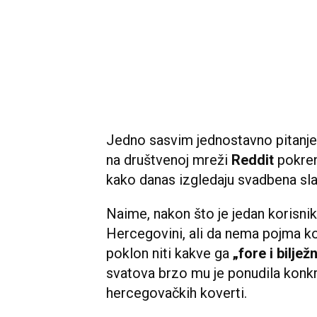
Jedno sasvim jednostavno pitanje
na društvenoj mreži
Reddit
pokren
kako danas izgledaju svadbena sla
Naime, nakon što je jedan korisni
Hercegovini, ali da nema pojma ko
poklon niti kakve ga
„fore i biljež
svatova brzo mu je ponudila konkre
hercegovačkih koverti.