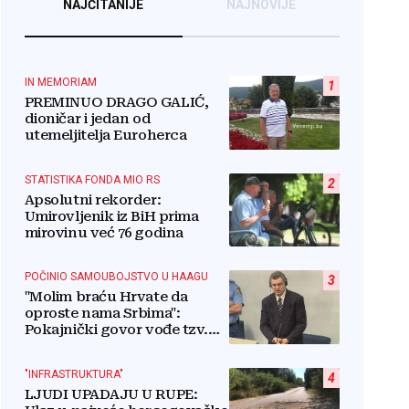
NAJČITANIJE
NAJNOVIJE
IN MEMORIAM
1
PREMINUO DRAGO GALIĆ,
dioničar i jedan od
utemeljitelja Euroherca
STATISTIKA FONDA MIO RS
2
Apsolutni rekorder:
Umirovljenik iz BiH prima
mirovinu već 76 godina
POČINIO SAMOUBOJSTVO U HAAGU
3
"Molim braću Hrvate da
oproste nama Srbima":
Pokajnički govor vođe tzv.
RSK i danas odzvanja na
obljetnicu Oluje
"INFRASTRUKTURA"
4
LJUDI UPADAJU U RUPE: