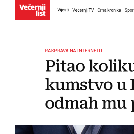
Vijesti
Večernji TV
Crna kronika
Spor
RASPRAVA NA INTERNETU
Pitao kolik
kumstvo u H
odmah mu p