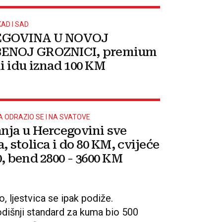
AD I SAD
GOVINA U NOVOJ
ENOJ GROZNICI, premium
i idu iznad 100 KM
A ODRAZIO SE I NA SVATOVE
nja u Hercegovini sve
, stolica i do 80 KM, cvijeće
0, bend 2800 - 3600 KM
, ljestvica se ipak podiže.
dišnji standard za kuma bio 500