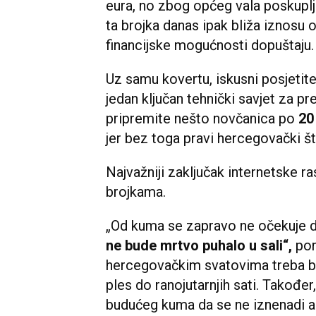
eura, no zbog općeg vala poskupljen
ta brojka danas ipak bliža iznosu 
financijske mogućnosti dopuštaju.
Uz samu kovertu, iskusni posjetite
jedan ključan tehnički savjet za pr
pripremite nešto novčanica po
20 
jer bez toga pravi hercegovački š
Najvažniji zaključak internetske r
brojkama.
„Od kuma se zapravo ne očekuje d
ne bude mrtvo puhalo u sali“,
por
hercegovačkim svatovima treba bi
ples do ranojutarnjih sati. Također,
budućeg kuma da se ne iznenadi 