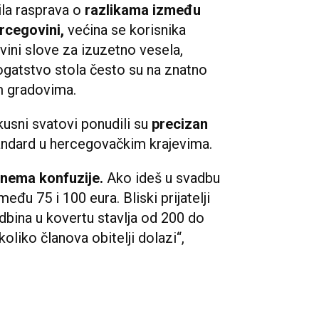
la rasprava o
razlikama između
ercegovini,
većina se korisnika
ovini slove za izuzetno vesela,
bogatstvo stola često su na znatno
m gradovima.
skusni svatovi ponudili su
precizan
tandard u hercegovačkim krajevima.
nema konfuzije.
Ako ideš u svadbu
eđu 75 i 100 eura. Bliski prijatelji
dbina u kovertu stavlja od 200 do
oliko članova obitelji dolazi“,