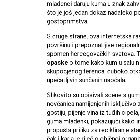
mladenci daruju kuma u znak zahv
što je još jedan dokaz nadaleko
gostoprimstva.
S druge strane, ova internetska r
površinu i prepoznatljive regional
spomen hercegovačkih svatova. T
opaske
o tome kako kum u salu ni
skupocjenog terenca, duboko otko
upečatljivih sunčanih naočala.
Slikovito su opisivali scene s gu
novčanica namijenjenih isključivo
gostiju, pijenje vina iz tuđih cipel
guma mladenki, pokazujući kako in
propušta priliku za recikliranje star
čak i kada je riječ o običnoj orga