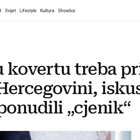
t
Svijet
Lifestyle
Kultura
Showbiz
u kovertu treba pr
ercegovini, iskus
onudili „cjenik“