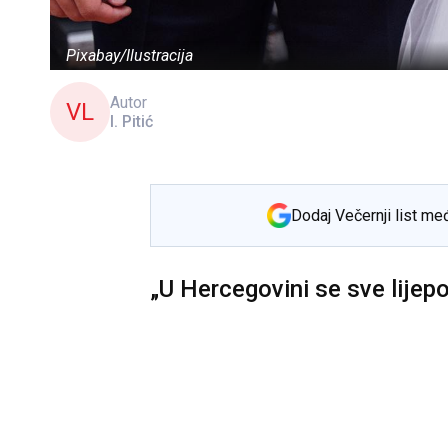
Pixabay/Ilustracija
Autor
VL
I. Pitić
Dodaj Večernji list me
„U Hercegovini se sve lijep