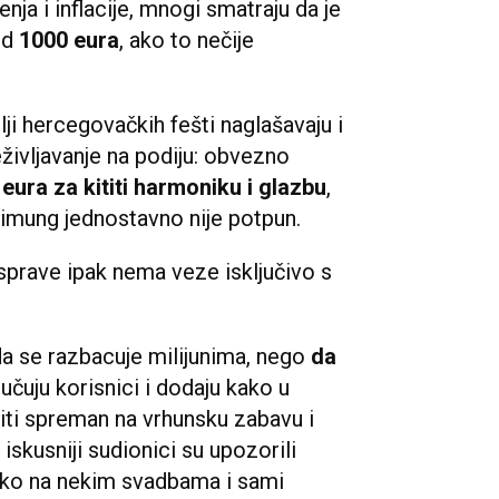
ja i inflacije, mnogi smatraju da je
od
1000 eura
, ako to nečije
lji hercegovačkih fešti naglašavaju i
eživljavanje na podiju: obvezno
eura za kititi harmoniku i glazbu
,
timung jednostavno nije potpun.
asprave ipak nema veze isključivo s
a se razbacuje milijunima, nego
da
učuju korisnici i dodaju kako u
ti spreman na vrhunsku zabavu i
 iskusniji sudionici su upozorili
ako na nekim svadbama i sami