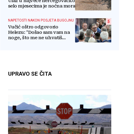
Ulaz u najveće hercegovačko
selo mjesecima je noćna mora
NAPETOSTI NAKON POSJETA BUGOJNU
5
Vučić oštro odgovorio
Helezu: "Došao sam vam na
noge, što me ne uhvatiš
lažove jedan?"
UPRAVO SE ČITA