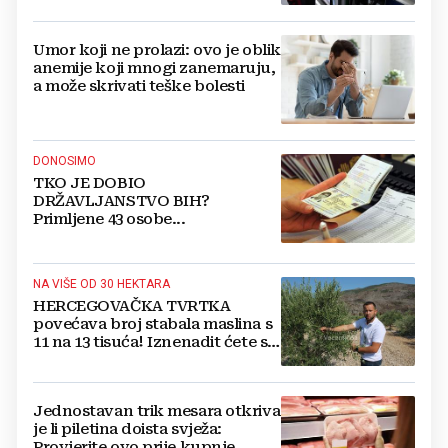
Umor koji ne prolazi: ovo je oblik
anemije koji mnogi zanemaruju,
a može skrivati teške bolesti
DONOSIMO
TKO JE DOBIO
DRŽAVLJANSTVO BIH?
Primljene 43 osobe...
NA VIŠE OD 30 HEKTARA
HERCEGOVAČKA TVRTKA
povećava broj stabala maslina s
11 na 13 tisuća! Iznenadit ćete se
kako ih štite
Jednostavan trik mesara otkriva
je li piletina doista svježa:
Provjerite ovo prije kupnje