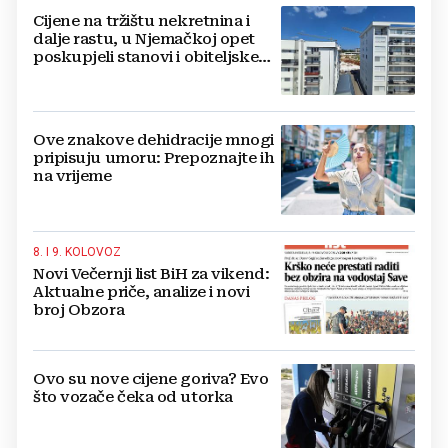
Cijene na tržištu nekretnina i
dalje rastu, u Njemačkoj opet
poskupjeli stanovi i obiteljske
kuće
Ove znakove dehidracije mnogi
pripisuju umoru: Prepoznajte ih
na vrijeme
8. I 9. KOLOVOZ
Novi Večernji list BiH za vikend:
Aktualne priče, analize i novi
broj Obzora
Ovo su nove cijene goriva? Evo
što vozače čeka od utorka