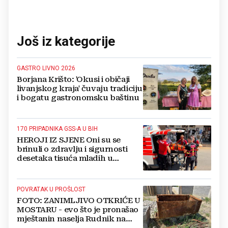
Još iz kategorije
GASTRO LIVNO 2026
Borjana Krišto: 'Okusi i običaji
livanjskog kraja' čuvaju tradiciju
i bogatu gastronomsku baštinu
170 PRIPADNIKA GSS-A U BIH
HEROJI IZ SJENE Oni su se
brinuli o zdravlju i sigurnosti
desetaka tisuća mladih u
Međugorju. DONOSIMO
FOTOGRAFIJE
POVRATAK U PROŠLOST
FOTO: ZANIMLJIVO OTKRIĆE U
MOSTARU - evo što je pronašao
mještanin naselja Rudnik na
svome imanju