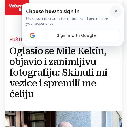
BiH
PUŠTEN NA SLOBODU
Oglasio se Mile Kekin,
objavio i zanimljivu
fotografiju: Skinuli mi
vezice i spremili me
ćeliju