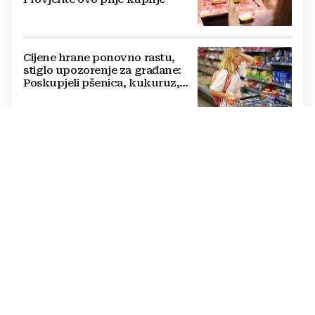
Cijene hrane ponovno rastu,
stiglo upozorenje za građane:
Poskupjeli pšenica, kukuruz,
šećer i biljna ulja
Žvakaća guma u borbi protiv
raka: Znanstvenici su razvili
moćno oružje koje uništava HPV
i bakterije
DOBRA VIJEST
Rodbina vam šalje novce iz
Njemačke u BiH? OVO ĆE VAS
OBRADOVATI!
UNATOČ SVIM KAMPANJAMA: