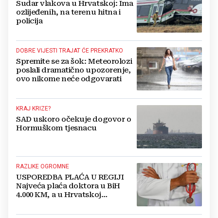
Sudar vlakova u Hrvatskoj: Ima
ozlijeđenih, na terenu hitna i
policija
DOBRE VIJESTI TRAJAT ĆE PREKRATKO
Spremite se za šok: Meteorolozi
poslali dramatično upozorenje,
ovo nikome neće odgovarati
KRAJ KRIZE?
SAD uskoro očekuje dogovor o
Hormuškom tjesnacu
RAZLIKE OGROMNE
USPOREDBA PLAĆA U REGIJI
Najveća plaća doktora u BiH
4.000 KM, a u Hrvatskoj
najmanja 3.000 eura