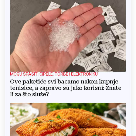
MOGU SPASITI CIPELE, TORBE I ELEKTRONIKU
Ove paketiće svi bacamo nakon kupnje
tenisice, a zapravo su jako korisni: Znate
li za što služe?