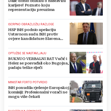
Dalić donio odluku o nastavku
karijere! Poznato koju
reprezentaciju preuzima
ISCRPNO OBRAZLOŽILI RAZLOGE
HSP BiH podnio apelaciju
Ustavnom sudu BiH protiv
ovjere kandidature Slavena
Kovačevića
OPTUŽBE SE NASTAVLJAJU
BUKNUO VERBALNI RAT Vučić i
Helez se posvađali oko Bugojna,
padaju teške riječi
MINISTAR FORTO POTVRDIO
BiH ponudila rješenje Europskoj
komisiji: Profesionalni vozači ne
mogu više čekati