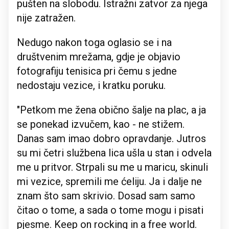
pušten na slobodu. Istražni zatvor za njega
nije zatražen.
Nedugo nakon toga oglasio se i na
društvenim mrežama, gdje je objavio
fotografiju tenisica pri čemu s jedne
nedostaju vezice, i kratku poruku.
"Petkom me žena obično šalje na plac, a ja
se ponekad izvučem, kao - ne stižem.
Danas sam imao dobro opravdanje. Jutros
su mi četri službena lica ušla u stan i odvela
me u pritvor. Strpali su me u maricu, skinuli
mi vezice, spremili me ćeliju. Ja i dalje ne
znam što sam skrivio. Dosad sam samo
čitao o tome, a sada o tome mogu i pisati
pjesme. Keep on rocking in a free world.