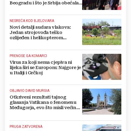
Beogradu i što je Srbija obećala
Ukrajini
NESREĆA KOD BJELOVARA
Novi detalji sudara vlakova:
Jedan strojovođa teško
ozlijeđen i helikopterom
prebačen na Rebro, drugi u
velikom šoku
PRENOSE GA KOMARCI
Virus za koji nema cjepiva ni
lijeka širi se Europom: Najgore je
u Italiji i Grčkoj
OBJAVIO DAVID MURGIA
Otkriveni rezultati tajnog
glasanja Vatikana o fenomenu
Međugorja, evo što misli većina
crkevnih dužnosnika
PRUGA ZATVORENA