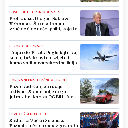
POSLJEDICE TOPLINSKOG VALA
Prof. dr. sc. Dragan Babić za
Večernjak: Što ekstremne
vrućine čine našoj psihi, koje tri
namirnice trebamo jesti, kako se
boriti...
REKORDERI U ZRAKU
Traju i do 19 sati: Pogledajte koji
su najduži letovi na svijetu i
kamo vodi nova rekordna linija
GORI NA NEPRISTUPAČNOM TERENU
Požar kod Konjica i dalje
aktivan: Stanje bolje nego
jutros, helikopter OS BiH i Air
Tractori pomogli u gašenju
PRVI SLUŽBENI POSJET
Sastali se Vučić i Zelenski:
Poznato o čemu su razgovarali u