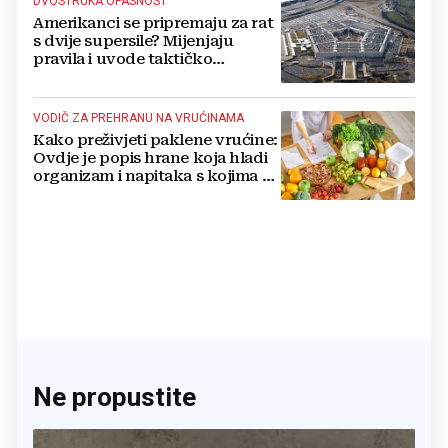
DVOSTRUKA OPASNOST
Amerikanci se pripremaju za rat
s dvije supersile? Mijenjaju
pravila i uvode taktičko
nuklearno oružje
VODIČ ZA PREHRANU NA VRUĆINAMA
Kako preživjeti paklene vrućine:
Ovdje je popis hrane koja hladi
organizam i napitaka s kojima si
činite 'medvjeđu uslugu'
Ne propustite