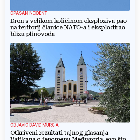
OPASAN INCIDENT
Dron s velikom količinom eksploziva pao
na teritorij članice NATO-a i eksplodirao
blizu plinovoda
OBJAVIO DAVID MURGIA
Otkriveni rezultati tajnog glasanja
Vatikana o fenomenu Međugorja, evo što