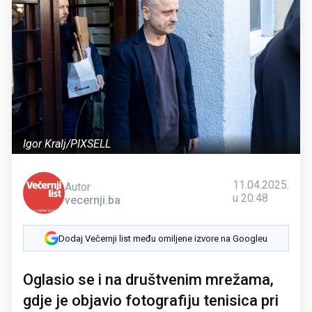
Igor Kralj/PIXSELL
11.04.2025.
Autor
u 20:48
vecernji.ba
Dodaj Večernji list među omiljene izvore na Googleu
Oglasio se i na društvenim mrežama,
gdje je objavio fotografiju tenisica pri