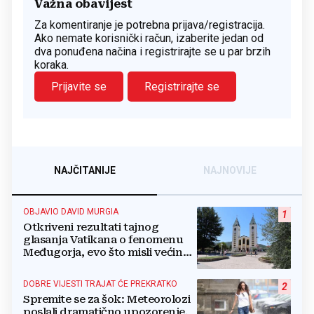
Važna obavijest
Za komentiranje je potrebna prijava/registracija.
Ako nemate korisnički račun, izaberite jedan od
dva ponuđena načina i registrirajte se u par brzih
koraka.
Prijavite se
Registrirajte se
NAJČITANIJE
NAJNOVIJE
OBJAVIO DAVID MURGIA
1
Otkriveni rezultati tajnog
glasanja Vatikana o fenomenu
Međugorja, evo što misli većina
crkevnih dužnosnika
DOBRE VIJESTI TRAJAT ĆE PREKRATKO
2
Spremite se za šok: Meteorolozi
poslali dramatično upozorenje,