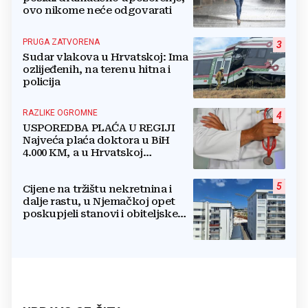
ovo nikome neće odgovarati
PRUGA ZATVORENA
3
Sudar vlakova u Hrvatskoj: Ima
ozlijeđenih, na terenu hitna i
policija
RAZLIKE OGROMNE
4
USPOREDBA PLAĆA U REGIJI
Najveća plaća doktora u BiH
4.000 KM, a u Hrvatskoj
najmanja 3.000 eura
5
Cijene na tržištu nekretnina i
dalje rastu, u Njemačkoj opet
poskupjeli stanovi i obiteljske
kuće