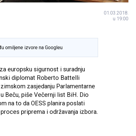
01.03.2018.
u 19:00
đu omiljene izvore na Googleu
za europsku sigurnost i suradnju
nski diplomat Roberto Battelli
a zimskom zasjedanju Parlamentarne
 Beču, piše Večernji list BiH. Dio
om na to da OESS planira poslati
o proces priprema i održavanja izbora.