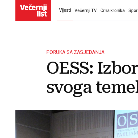
Vijesti
Večernji TV
Crna kronika
Spor
PORUKA SA ZASJEDANJA
OESS: Izbor
svoga temel