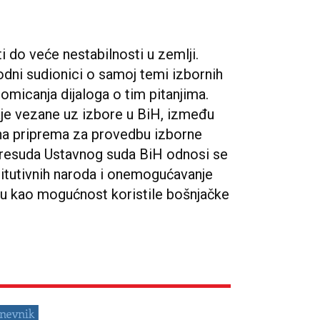
 do veće nestabilnosti u zemlji.
odni sudionici o samoj temi izbornih
omicanja dijaloga o tim pitanjima.
đaje vezane uz izbore u BiH, između
ina priprema za provedbu izborne
Presuda Ustavnog suda BiH odnosi se
titutivnih naroda i onemogućavanje
 su kao mogućnost koristile bošnjačke