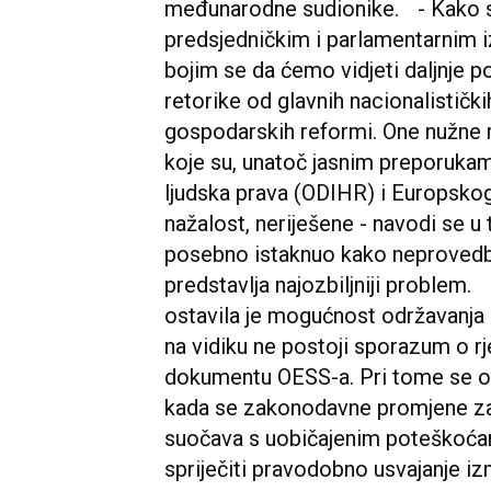
međunarodne sudionike. - Kako s
predsjedničkim i parlamentarnim i
bojim se da ćemo vidjeti daljnje p
retorike od glavnih nacionalističkih
gospodarskih reformi. One nužne 
koje su, unatoč jasnim preporukam
ljudska prava (ODIHR) i Europskog 
nažalost, neriješene - navodi se 
posebno istaknuo kako neprovedb
predstavlja najozbiljniji problem
ostavila je mogućnost održavanja 
na vidiku ne postoji sporazum o rj
dokumentu OESS-a. Pri tome se obj
kada se zakonodavne promjene zaht
suočava s uobičajenim poteškoća
spriječiti pravodobno usvajanje izm