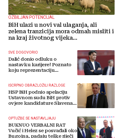
OZBILJAN POTENCIJAL
BiH ulazi u novi val ulaganja, ali
zelena tranzicija mora odmah misliti i
na kraj životnog vijeka
vjetroelektrana
SVE DOGOVORIO
Dalić donio odluku o
nastavku karijere! Poznato
koju reprezentaciju
preuzima
ISCRPNO OBRAZLOŽILI RAZLOGE
HSP BiH podnio apelaciju
Ustavnom sudu BiH protiv
ovjere kandidature Slavena
Kovačevića
OPTUŽBE SE NASTAVLJAJU
BUKNUO VERBALNI RAT
Vučić i Helez se posvađali oko
Bugojna, padaju teške riječi