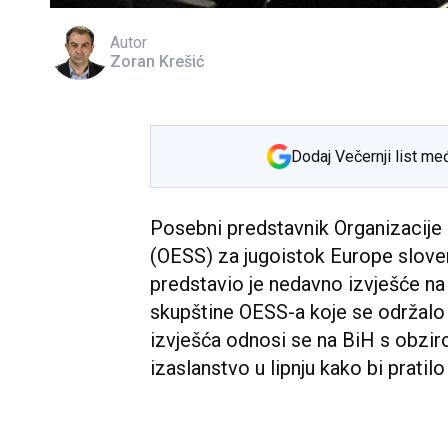
Autor
Zoran Krešić
Dodaj Večernji list me
Posebni predstavnik Organizacije 
(OESS) za jugoistok Europe slove
predstavio je nedavno izvješće n
skupštine OESS-a koje se održalo u
izvješća odnosi se na BiH s obzir
izaslanstvo u lipnju kako bi pratil