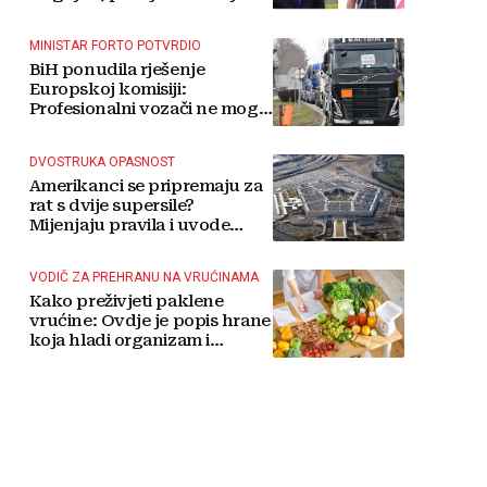
MINISTAR FORTO POTVRDIO
BiH ponudila rješenje
Europskoj komisiji:
Profesionalni vozači ne mogu
više čekati
DVOSTRUKA OPASNOST
Amerikanci se pripremaju za
rat s dvije supersile?
Mijenjaju pravila i uvode
taktičko nuklearno oružje
VODIČ ZA PREHRANU NA VRUĆINAMA
Kako preživjeti paklene
vrućine: Ovdje je popis hrane
koja hladi organizam i
napitaka s kojima si činite
'medvjeđu uslugu'