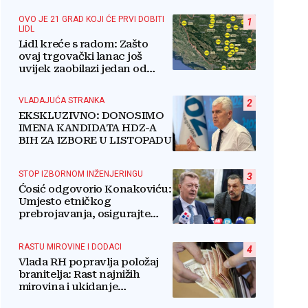
OVO JE 21 GRAD KOJI ĆE PRVI DOBITI
1
LIDL
Lidl kreće s radom: Zašto
ovaj trgovački lanac još
uvijek zaobilazi jedan od
najvećih gradova u BiH?
VLADAJUĆA STRANKA
2
EKSKLUZIVNO: DONOSIMO
IMENA KANDIDATA HDZ-A
BIH ZA IZBORE U LISTOPADU
STOP IZBORNOM INŽENJERINGU
3
Ćosić odgovorio Konakoviću:
Umjesto etničkog
prebrojavanja, osigurajte
stvarnu ravnopravnost
Hrvata
RASTU MIROVINE I DODACI
4
Vlada RH popravlja položaj
branitelja: Rast najnižih
mirovina i ukidanje
smanjenja osjetit će se i u BiH