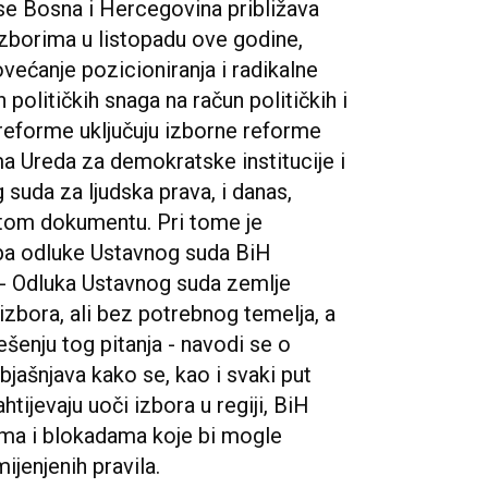
e Bosna i Hercegovina približava
zborima u listopadu ove godine,
ovećanje pozicioniranja i radikalne
 političkih snaga na račun političkih i
reforme uključuju izborne reforme
a Ureda za demokratske institucije i
suda za ljudska prava, i danas,
u tom dokumentu. Pri tome je
a odluke Ustavnog suda BiH
. - Odluka Ustavnog suda zemlje
izbora, ali bez potrebnog temelja, a
ešenju tog pitanja - navodi se o
ašnjava kako se, kao i svaki put
ijevaju uoči izbora u regiji, BiH
ma i blokadama koje bi mogle
ijenjenih pravila.