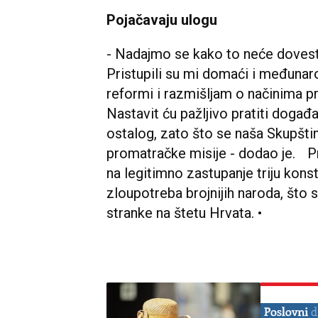
Pojačavaju ulogu
- Nadajmo se kako to neće dovesti
Pristupili su mi domaći i međunar
reformi i razmišljam o načinima pr
Nastavit ću pažljivo pratiti doga
ostalog, zato što se naša Skupšt
promatračke misije - dodao je. 
na legitimno zastupanje triju kons
zloupotreba brojnijih naroda, što
stranke na štetu Hrvata. •