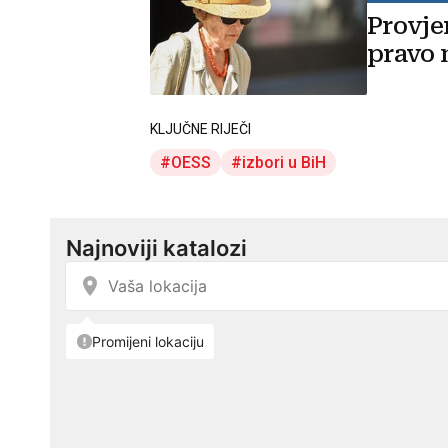
Provje
pravo 
KLJUČNE RIJEČI
OESS
izbori u BiH