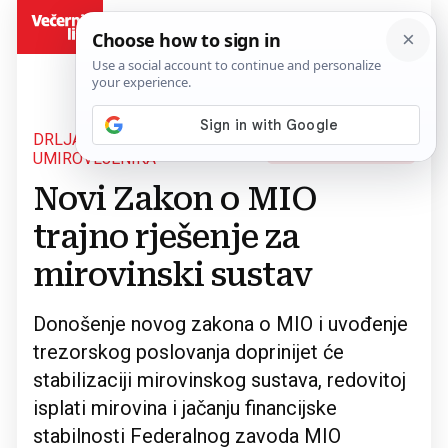
BiH
DRLJAČA S PREDSTAVNICIMA
Povratak na članak
UMIROVLJENIKA
Novi Zakon o MIO
trajno rješenje za
mirovinski sustav
Donošenje novog zakona o MIO i uvođenje
trezorskog poslovanja doprinijet će
stabilizaciji mirovinskog sustava, redovitoj
isplati mirovina i jačanju financijske
stabilnosti Federalnog zavoda MIO