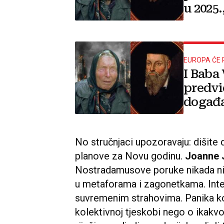
u 2025.
EUROPA ĆE 
I Baba
predvid
događa
uskoro
No stručnjaci upozoravaju: dišite 
planove za Novu godinu.
Joanne 
Nostradamusove poruke nikada nis
u metaforama i zagonetkama. Inter
suvremenim strahovima. Panika ko
kolektivnoj tjeskobi nego o ikak