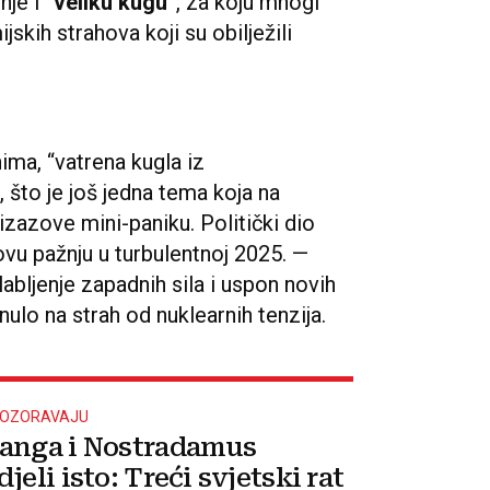
nje i
“veliku kugu
”, za koju mnogi
kih strahova koji su obilježili
nima, “vatrena kugla iz
, što je još jedna tema koja na
izazove mini-paniku. Politički dio
vu pažnju u turbulentnoj 2025. —
ljenje zapadnih sila i uspon novih
nulo na strah od nuklearnih tenzija.
POZORAVAJU
anga i Nostradamus
jeli isto: Treći svjetski rat