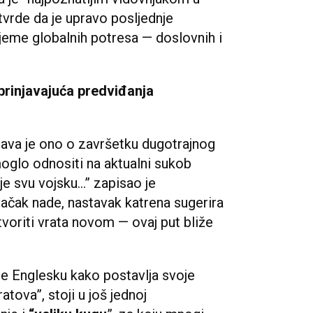
 tvrde da je upravo posljednje
jeme globalnih potresa — doslovnih i
brinjavajuća predviđanja
tava je ono o završetku dugotrajnog
moglo odnositi na aktualni sukob
juje svu vojsku…” zapisao je
ačak nade, nastavak katrena sugerira
voriti vrata novom — ovaj put bliže
de Englesku kako postavlja svoje
ratova”, stoji u još jednoj