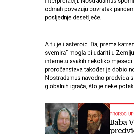
interpretaciji. Nostradamus spomi
odmah povezuju povratak pandemijs
posljednje desetljeće.
A tu je i asteroid. Da, prema katre
svemira” mogla bi udariti u Zemlju
internetu svakih nekoliko mjeseci 
proročanstava također je dobio no
Nostradamus navodno predviđa slab
globalnih igrača, što je neke potak
PROROCI U
Baba V
predvid