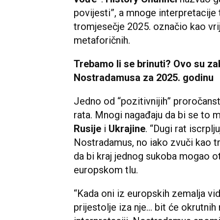
povijesti”, a mnoge interpretacije
tromjesečje 2025. označio kao vri
metaforičnih.
Trebamo li se brinuti? Ovo su za
Nostradamusa za 2025. godinu
Jedno od “pozitivnijih” proročans
rata. Mnogi nagađaju da bi se to 
Rusije
i
Ukrajine
. “Dugi rat iscrpl
Nostradamus, no iako zvuči kao tr
da bi kraj jednog sukoba mogao ot
europskom tlu.
“Kada oni iz europskih zemalja vi
prijestolje iza nje… bit će okrutnih 