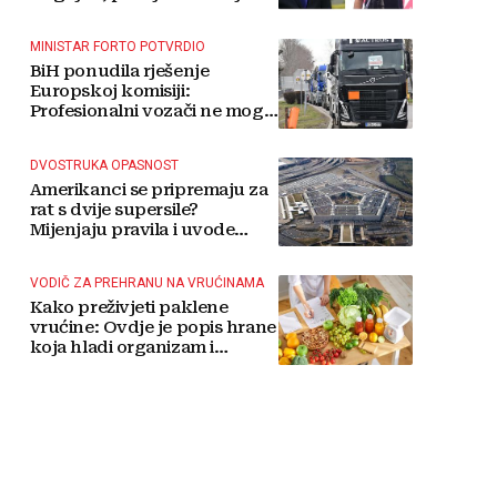
MINISTAR FORTO POTVRDIO
BiH ponudila rješenje
Europskoj komisiji:
Profesionalni vozači ne mogu
više čekati
DVOSTRUKA OPASNOST
Amerikanci se pripremaju za
rat s dvije supersile?
Mijenjaju pravila i uvode
taktičko nuklearno oružje
VODIČ ZA PREHRANU NA VRUĆINAMA
Kako preživjeti paklene
vrućine: Ovdje je popis hrane
koja hladi organizam i
napitaka s kojima si činite
'medvjeđu uslugu'