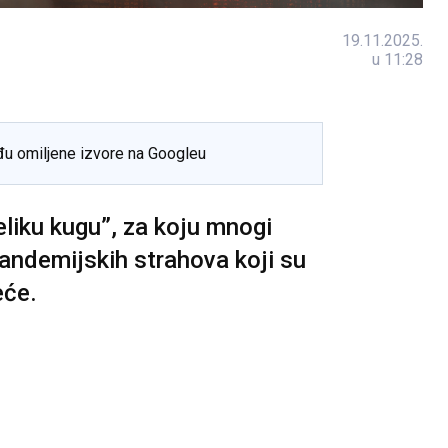
19.11.2025.
u 11:28
đu omiljene izvore na Googleu
liku kugu”, za koju mnogi
ndemijskih strahova koji su
eće.