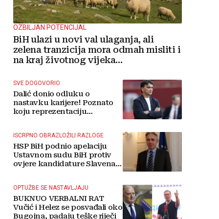
OZBILJAN POTENCIJAL
BiH ulazi u novi val ulaganja, ali
zelena tranzicija mora odmah misliti i
na kraj životnog vijeka
vjetroelektrana
SVE DOGOVORIO
Dalić donio odluku o
nastavku karijere! Poznato
koju reprezentaciju
preuzima
ISCRPNO OBRAZLOŽILI RAZLOGE
HSP BiH podnio apelaciju
Ustavnom sudu BiH protiv
ovjere kandidature Slavena
Kovačevića
OPTUŽBE SE NASTAVLJAJU
BUKNUO VERBALNI RAT
Vučić i Helez se posvađali oko
Bugojna, padaju teške riječi