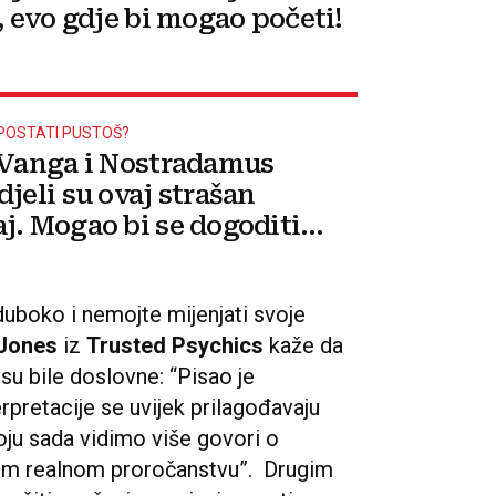
, evo gdje bi mogao početi!
POSTATI PUSTOŠ?
 Vanga i Nostradamus
jeli su ovaj strašan
j. Mogao bi se dogoditi
!
duboko i nemojte mijenjati svoje
Jones
iz
Trusted Psychics
kaže da
u bile doslovne: “Pisao je
pretacije se uvijek prilagođavaju
ju sada vidimo više govori o
vom realnom proročanstvu”. Drugim