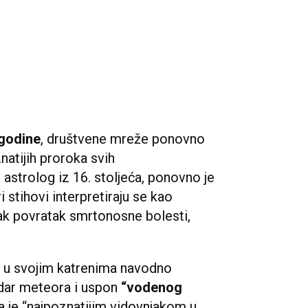
godine
, društvene mreže ponovno
natijih proroka svih
i astrolog iz 16. stoljeća, ponovno je
i stihovi interpretiraju se kao
čak povratak smrtonosne bolesti,
e u svojim katrenima navodno
udar meteora i uspon
“vodenog
 je “najpoznatijim vidovnjakom u