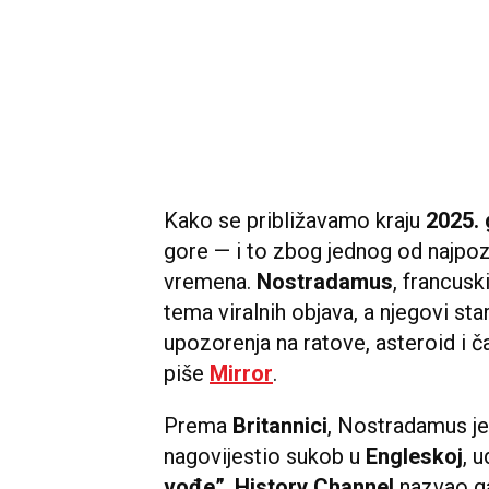
Kako se približavamo kraju
2025. 
gore — i to zbog jednog od najpoz
vremena.
Nostradamus
, francusk
tema viralnih objava, a njegovi star
upozorenja na ratove, asteroid i 
piše
Mirror
.
Prema
Britannici
, Nostradamus j
nagovijestio sukob u
Engleskoj
, 
vođe”
.
History Channel
nazvao ga