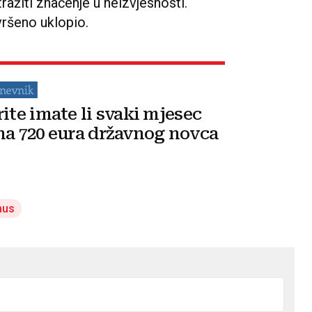
 tražiti značenje u neizvjesnosti.
ršeno uklopio.
rite imate li svaki mjesec
na 720 eura državnog novca
mus