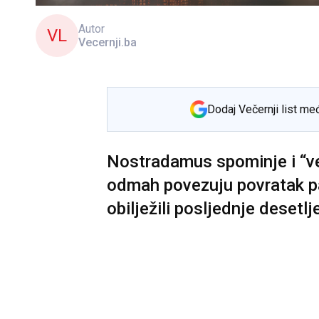
Autor
VL
Vecernji.ba
Dodaj Večernji list me
Nostradamus spominje i “ve
odmah povezuju povratak pa
obilježili posljednje desetlj