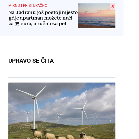
Hrvata
MIRNO I PRISTUPAČNO
5
Na Jadranu još postoji mjesto
gdje apartman možete naći
za 35 eura, a ručati za pet
UPRAVO SE ČITA