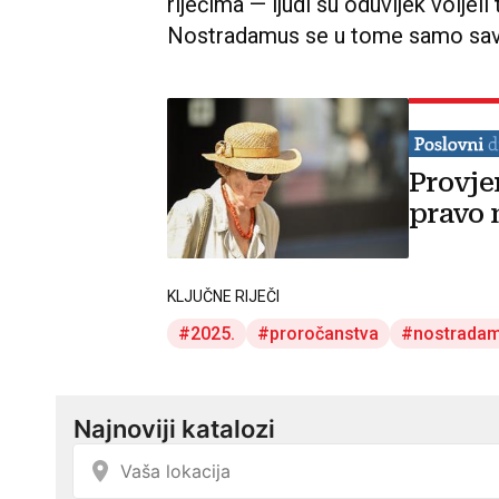
riječima — ljudi su oduvijek voljeli
Nostradamus se u tome samo sav
Provje
pravo 
KLJUČNE RIJEČI
2025.
proročanstva
nostrada