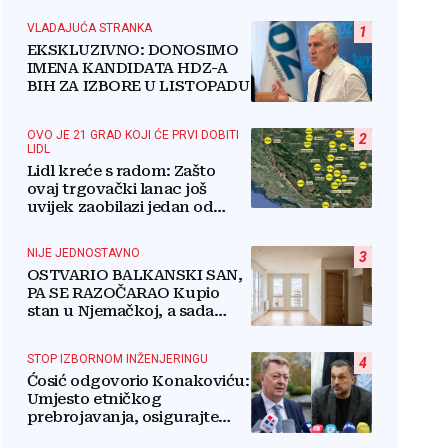
VLADAJUĆA STRANKA
1
EKSKLUZIVNO: DONOSIMO
IMENA KANDIDATA HDZ-A
BIH ZA IZBORE U LISTOPADU
OVO JE 21 GRAD KOJI ĆE PRVI DOBITI
2
LIDL
Lidl kreće s radom: Zašto
ovaj trgovački lanac još
uvijek zaobilazi jedan od
najvećih gradova u BiH?
NIJE JEDNOSTAVNO
3
OSTVARIO BALKANSKI SAN,
PA SE RAZOČARAO Kupio
stan u Njemačkoj, a sada
razmišlja o povratku
STOP IZBORNOM INŽENJERINGU
4
Ćosić odgovorio Konakoviću:
Umjesto etničkog
prebrojavanja, osigurajte
stvarnu ravnopravnost