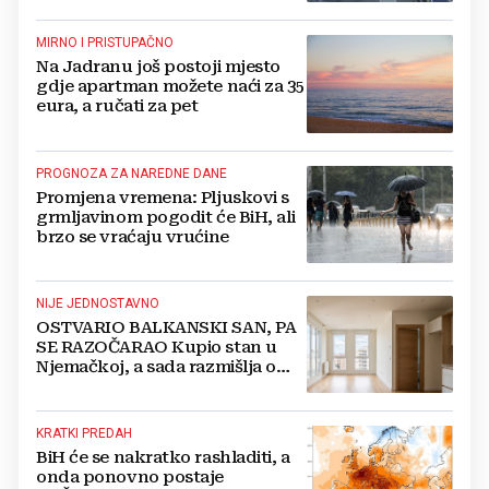
MIRNO I PRISTUPAČNO
Na Jadranu još postoji mjesto
gdje apartman možete naći za 35
eura, a ručati za pet
PROGNOZA ZA NAREDNE DANE
Promjena vremena: Pljuskovi s
grmljavinom pogodit će BiH, ali
brzo se vraćaju vrućine
NIJE JEDNOSTAVNO
OSTVARIO BALKANSKI SAN, PA
SE RAZOČARAO Kupio stan u
Njemačkoj, a sada razmišlja o
povratku
KRATKI PREDAH
BiH će se nakratko rashladiti, a
onda ponovno postaje