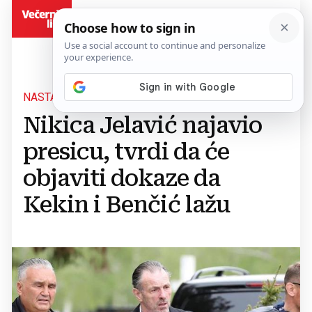
BiH
NASTAVAK PRIČE O KAVI
Nikica Jelavić najavio
presicu, tvrdi da će
objaviti dokaze da
Kekin i Benčić lažu