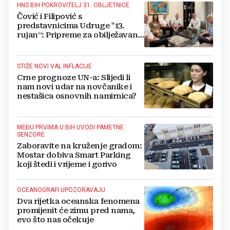
HNS BIH POKROVITELJ 31. OBLJETNICE
Čović i Filipović s
predstavnicima Udruge "13.
rujan“: Pripreme za obilježavanje
oslobođenja kraljevskog grada
Jajca
STIŽE NOVI VAL INFLACIJE
Crne prognoze UN-a: Slijedi li
nam novi udar na novčanike i
nestašica osnovnih namirnica?
MEĐU PRVIMA U BIH UVODI PAMETNE
SENZORE
Zaboravite na kruženje gradom:
Mostar dobiva Smart Parking
koji štedi i vrijeme i gorivo
OCEANOGRAFI UPOZORAVAJU
Dva rijetka oceanska fenomena
promijenit će zimu pred nama,
evo što nas očekuje