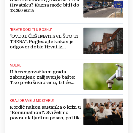
Hrvatsku? Kazna može biti i do
13.260 eura
"BRATE DOĐI TI U BOSNU"
"OVDJE ĆEŠ IMATI SVE ŠTO TI
TREBA": Pogledajte kakav je
odgovor dobio Hrvat iz
Münchena kad je pitao treba li
se vratiti kući
MJERE
U hercegovačkom gradu
zabranjeno zalijevanje bašte:
Tko prekrši zabranu, bit će
isključen s mreže i novčano
kažnjen
KRAJ DRAME U MOSTARU?
Kordić nakon sastanka o krizi u
"Komunalnom": Svi želimo
povratak ljudi na posao, politika
mora dalje od ovoga