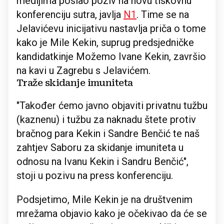
medijima poslao poziv na novu tiskovnu
konferenciju sutra, javlja
N1
. Time se na
Jelavićevu inicijativu nastavlja priča o tome
kako je Mile Kekin, suprug predsjedničke
kandidatkinje Možemo Ivane Kekin, završio
na kavi u Zagrebu s Jelavićem.
Traže skidanje imuniteta
"Također ćemo javno objaviti privatnu tužbu
(kaznenu) i tužbu za naknadu štete protiv
bračnog para Kekin i Sandre Benčić te naš
zahtjev Saboru za skidanje imuniteta u
odnosu na Ivanu Kekin i Sandru Benčić",
stoji u pozivu na press konferenciju.
Podsjetimo, Mile Kekin je na društvenim
mrežama objavio kako je očekivao da će se