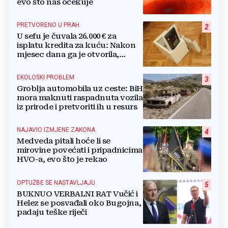
evo što nas očekuje
PRETVORENO U PRAH
2
U sefu je čuvala 26.000 € za
isplatu kredita za kuću: Nakon
mjesec dana ga je otvorila,
pozlilo joj je
EKOLOŠKI PROBLEM
3
Groblja automobila uz ceste: BiH
mora maknuti raspadnuta vozila
iz prirode i pretvoriti ih u resurs
NAJAVIO IZMJENE ZAKONA
4
Medveda pitali hoće li se
mirovine povećati i pripadnicima
HVO-a, evo što je rekao
OPTUŽBE SE NASTAVLJAJU
5
BUKNUO VERBALNI RAT Vučić i
Helez se posvađali oko Bugojna,
padaju teške riječi