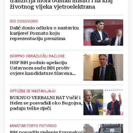
tranzicija mora odmah misliti i na kraj
životnog vijeka vjetroelektrana
SVE DOGOVORIO
Dalić donio odluku o nastavku
karijere! Poznato koju
reprezentaciju preuzima
ISCRPNO OBRAZLOŽILI RAZLOGE
HSP BiH podnio apelaciju
Ustavnom sudu BiH protiv
ovjere kandidature Slavena
Kovačevića
OPTUŽBE SE NASTAVLJAJU
BUKNUO VERBALNI RAT Vučić i
Helez se posvađali oko Bugojna,
padaju teške riječi
MINISTAR FORTO POTVRDIO
BiH ponudila rješenje Europskoj