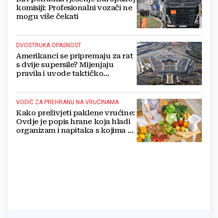
komisiji: Profesionalni vozači ne
mogu više čekati
DVOSTRUKA OPASNOST
Amerikanci se pripremaju za rat
s dvije supersile? Mijenjaju
pravila i uvode taktičko
nuklearno oružje
VODIČ ZA PREHRANU NA VRUĆINAMA
Kako preživjeti paklene vrućine:
Ovdje je popis hrane koja hladi
organizam i napitaka s kojima si
činite 'medvjeđu uslugu'