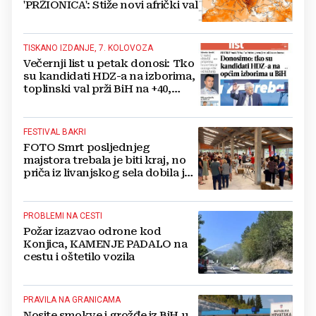
'PRŽIONICA': Stiže novi afrički val
TISKANO IZDANJE, 7. KOLOVOZA
Večernji list u petak donosi: Tko
su kandidati HDZ-a na izborima,
toplinski val prži BiH na +40,
moguće redukcije...
FESTIVAL BAKRI
FOTO Smrt posljednjeg
majstora trebala je biti kraj, no
priča iz livanjskog sela dobila je
neočekivan nastavak
PROBLEMI NA CESTI
Požar izazvao odrone kod
Konjica, KAMENJE PADALO na
cestu i oštetilo vozila
PRAVILA NA GRANICAMA
Nosite smokve i grožđe iz BiH u