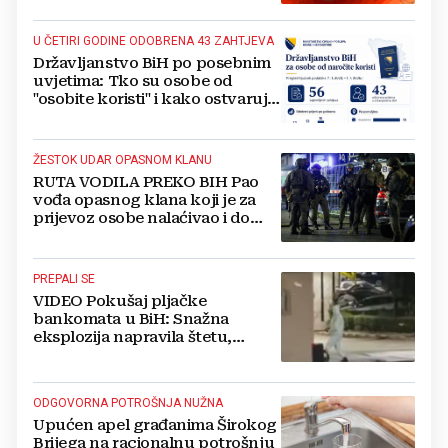
U ČETIRI GODINE ODOBRENA 43 ZAHTJEVA
Državljanstvo BiH po posebnim
uvjetima: Tko su osobe od
"osobite koristi" i kako ostvaruju
to pravo?
ŽESTOK UDAR OPASNOM KLANU
RUTA VODILA PREKO BIH Pao
vođa opasnog klana koji je za
prijevoz osobe nalaćivao i do
10.000 eura
PREPALI SE
VIDEO Pokušaj pljačke
bankomata u BiH: Snažna
eksplozija napravila štetu,
stanari natjerali pljačkaše u bijeg
ODGOVORNA POTROŠNJA NUŽNA
Upućen apel građanima Širokog
Brijega na racionalnu potrošnju