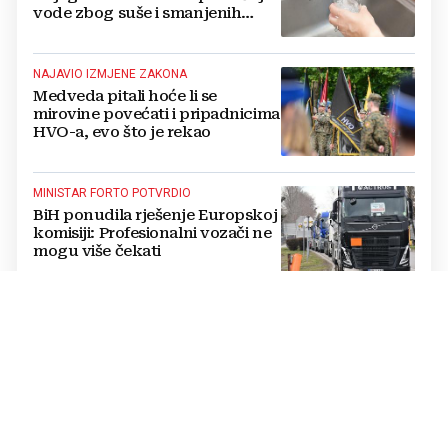
vode zbog suše i smanjenih
zaliha
NAJAVIO IZMJENE ZAKONA
Medveda pitali hoće li se
mirovine povećati i pripadnicima
HVO-a, evo što je rekao
MINISTAR FORTO POTVRDIO
BiH ponudila rješenje Europskoj
komisiji: Profesionalni vozači ne
mogu više čekati
OZBILJAN POTENCIJAL
BiH ulazi u novi val ulaganja, ali
zelena tranzicija mora odmah
misliti i na kraj životnog vijeka
vjetroelektrana
ISCRPNO OBRAZLOŽILI RAZLOGE