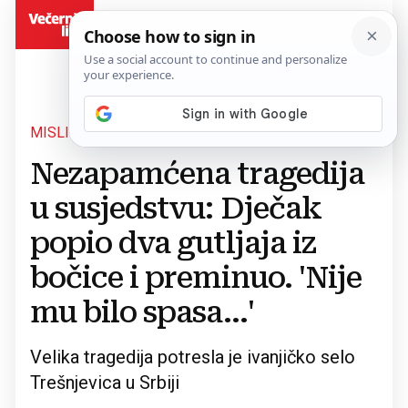
BiH
MISLIO JE DA JE SOK
Povratak na članak
Nezapamćena tragedija
u susjedstvu: Dječak
popio dva gutljaja iz
bočice i preminuo. 'Nije
mu bilo spasa...'
Velika tragedija potresla je ivanjičko selo
Trešnjevica u Srbiji