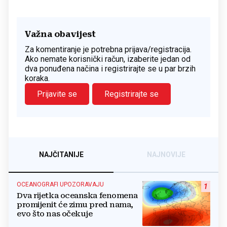
Važna obavijest
Za komentiranje je potrebna prijava/registracija.
Ako nemate korisnički račun, izaberite jedan od
dva ponuđena načina i registrirajte se u par brzih
koraka.
Prijavite se
Registrirajte se
NAJČITANIJE
NAJNOVIJE
OCEANOGRAFI UPOZORAVAJU
1
Dva rijetka oceanska fenomena
promijenit će zimu pred nama,
evo što nas očekuje