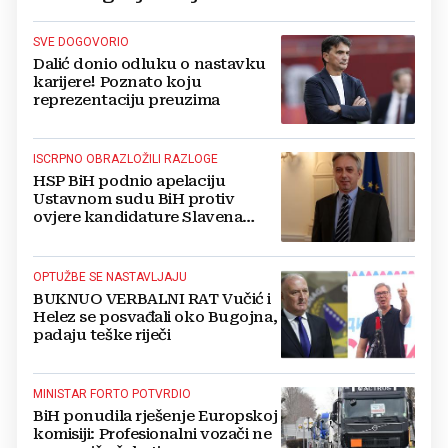
SVE DOGOVORIO
Dalić donio odluku o nastavku
karijere! Poznato koju
reprezentaciju preuzima
ISCRPNO OBRAZLOŽILI RAZLOGE
HSP BiH podnio apelaciju
Ustavnom sudu BiH protiv
ovjere kandidature Slavena
Kovačevića
OPTUŽBE SE NASTAVLJAJU
BUKNUO VERBALNI RAT Vučić i
Helez se posvađali oko Bugojna,
padaju teške riječi
MINISTAR FORTO POTVRDIO
BiH ponudila rješenje Europskoj
komisiji: Profesionalni vozači ne