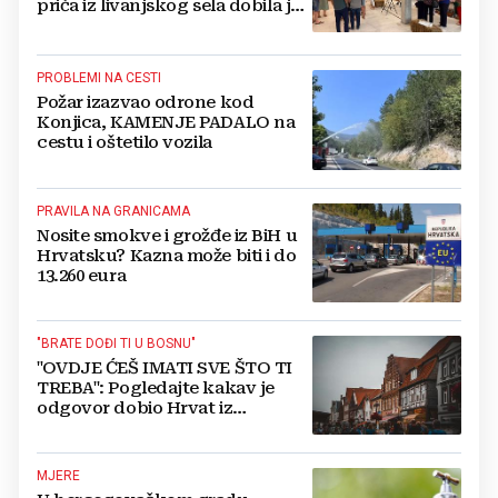
priča iz livanjskog sela dobila je
neočekivan nastavak
PROBLEMI NA CESTI
Požar izazvao odrone kod
Konjica, KAMENJE PADALO na
cestu i oštetilo vozila
PRAVILA NA GRANICAMA
Nosite smokve i grožđe iz BiH u
Hrvatsku? Kazna može biti i do
13.260 eura
"BRATE DOĐI TI U BOSNU"
"OVDJE ĆEŠ IMATI SVE ŠTO TI
TREBA": Pogledajte kakav je
odgovor dobio Hrvat iz
Münchena kad je pitao treba li
se vratiti kući
MJERE