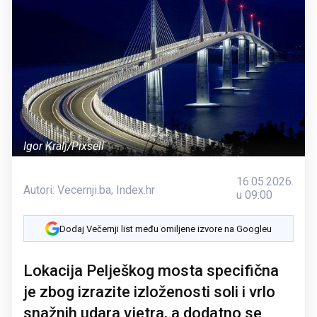
Igor Kralj/Pixsell
16.05.2026.
Autori:
Vecernji.ba
,
Index.hr
u 09:00
Dodaj Večernji list među omiljene izvore na Googleu
Lokacija Pelješkog mosta specifična
je zbog izrazite izloženosti soli i vrlo
snažnih udara vjetra, a dodatno se