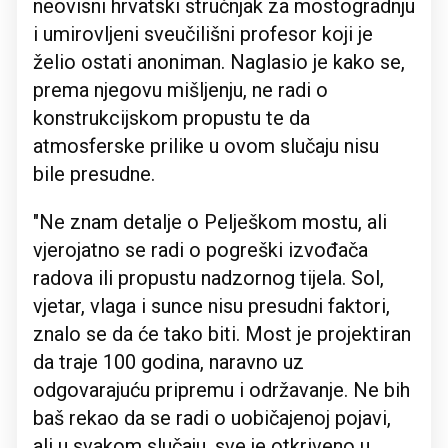
neovisni hrvatski stručnjak za mostogradnju
i umirovljeni sveučilišni profesor koji je
želio ostati anoniman. Naglasio je kako se,
prema njegovu mišljenju, ne radi o
konstrukcijskom propustu te da
atmosferske prilike u ovom slučaju nisu
bile presudne.
"Ne znam detalje o Pelješkom mostu, ali
vjerojatno se radi o pogreški izvođača
radova ili propustu nadzornog tijela. Sol,
vjetar, vlaga i sunce nisu presudni faktori,
znalo se da će tako biti. Most je projektiran
da traje 100 godina, naravno uz
odgovarajuću pripremu i održavanje. Ne bih
baš rekao da se radi o uobičajenoj pojavi,
ali u svakom slučaju, sve je otkriveno u