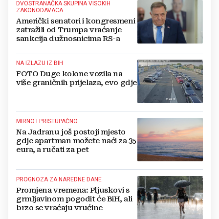
DVOSTRANAČKA SKUPINA VISOKIH
ZAKONODAVACA
Američki senatori i kongresmeni
zatražili od Trumpa vraćanje
sankcija dužnosnicima RS-a
NA IZLAZU IZ BIH
FOTO Duge kolone vozila na
više graničnih prijelaza, evo gdje
MIRNO I PRISTUPAČNO
Na Jadranu još postoji mjesto
gdje apartman možete naći za 35
eura, a ručati za pet
PROGNOZA ZA NAREDNE DANE
Promjena vremena: Pljuskovi s
grmljavinom pogodit će BiH, ali
brzo se vraćaju vrućine