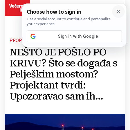
BiH
PROPUST ILI...
NEŠTO JE POŠLO PO
KRIVU? Što se događa s
Pelješkim mostom?
Projektant tvrdi:
Upozoravao sam ih...