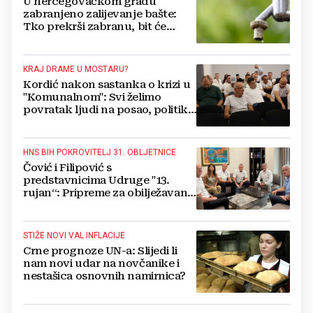
U hercegovačkom gradu
zabranjeno zalijevanje bašte:
Tko prekrši zabranu, bit će
isključen s mreže i novčano
kažnjen
KRAJ DRAME U MOSTARU?
Kordić nakon sastanka o krizi u
"Komunalnom": Svi želimo
povratak ljudi na posao, politika
mora dalje od ovoga
HNS BIH POKROVITELJ 31. OBLJETNICE
Čović i Filipović s
predstavnicima Udruge "13.
rujan“: Pripreme za obilježavanje
oslobođenja kraljevskog grada
Jajca
STIŽE NOVI VAL INFLACIJE
Crne prognoze UN-a: Slijedi li
nam novi udar na novčanike i
nestašica osnovnih namirnica?