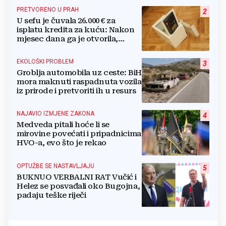
PRETVORENO U PRAH
2
U sefu je čuvala 26.000 € za
isplatu kredita za kuću: Nakon
mjesec dana ga je otvorila,
pozlilo joj je
EKOLOŠKI PROBLEM
3
Groblja automobila uz ceste: BiH
mora maknuti raspadnuta vozila
iz prirode i pretvoriti ih u resurs
NAJAVIO IZMJENE ZAKONA
4
Medveda pitali hoće li se
mirovine povećati i pripadnicima
HVO-a, evo što je rekao
OPTUŽBE SE NASTAVLJAJU
5
BUKNUO VERBALNI RAT Vučić i
Helez se posvađali oko Bugojna,
padaju teške riječi