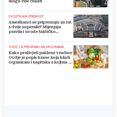
mogu više čekati
DVOSTRUKA OPASNOST
Amerikanci se pripremaju za rat
s dvije supersile? Mijenjaju
pravila i uvode taktičko
nuklearno oružje
VODIČ ZA PREHRANU NA VRUĆINAMA
Kako preživjeti paklene vrućine:
Ovdje je popis hrane koja hladi
organizam i napitaka s kojima si
činite 'medvjeđu uslugu'