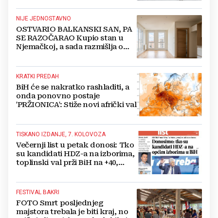
NIJE JEDNOSTAVNO
OSTVARIO BALKANSKI SAN, PA
SE RAZOČARAO Kupio stan u
Njemačkoj, a sada razmišlja o
povratku
KRATKI PREDAH
BiH će se nakratko rashladiti, a
onda ponovno postaje
'PRŽIONICA': Stiže novi afrički val
TISKANO IZDANJE, 7. KOLOVOZA
Večernji list u petak donosi: Tko
su kandidati HDZ-a na izborima,
toplinski val prži BiH na +40,
moguće redukcije...
FESTIVAL BAKRI
FOTO Smrt posljednjeg
majstora trebala je biti kraj, no