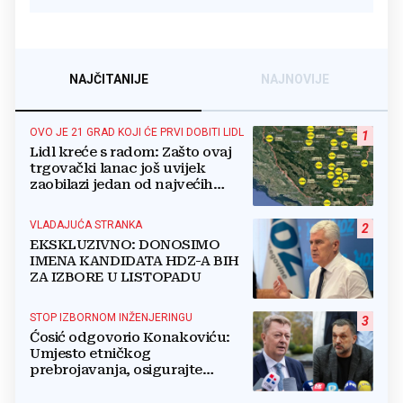
NAJČITANIJE
NAJNOVIJE
OVO JE 21 GRAD KOJI ĆE PRVI DOBITI LIDL
1
Lidl kreće s radom: Zašto ovaj
trgovački lanac još uvijek
zaobilazi jedan od najvećih
gradova u BiH?
VLADAJUĆA STRANKA
2
EKSKLUZIVNO: DONOSIMO
IMENA KANDIDATA HDZ-A BIH
ZA IZBORE U LISTOPADU
STOP IZBORNOM INŽENJERINGU
3
Ćosić odgovorio Konakoviću:
Umjesto etničkog
prebrojavanja, osigurajte
stvarnu ravnopravnost Hrvata