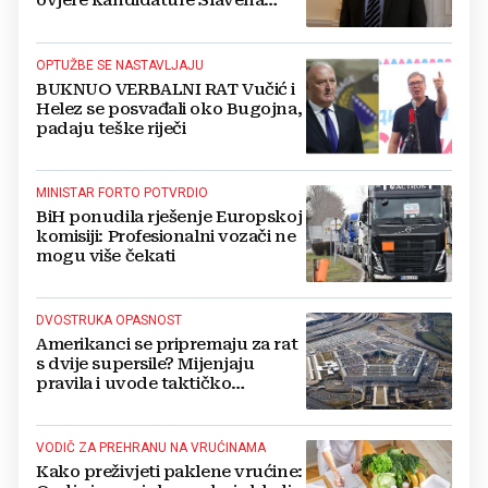
ovjere kandidature Slavena
Kovačevića
OPTUŽBE SE NASTAVLJAJU
BUKNUO VERBALNI RAT Vučić i
Helez se posvađali oko Bugojna,
padaju teške riječi
MINISTAR FORTO POTVRDIO
BiH ponudila rješenje Europskoj
komisiji: Profesionalni vozači ne
mogu više čekati
DVOSTRUKA OPASNOST
Amerikanci se pripremaju za rat
s dvije supersile? Mijenjaju
pravila i uvode taktičko
nuklearno oružje
VODIČ ZA PREHRANU NA VRUĆINAMA
Kako preživjeti paklene vrućine: