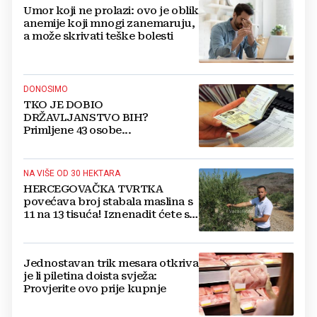
Umor koji ne prolazi: ovo je oblik
anemije koji mnogi zanemaruju,
a može skrivati teške bolesti
DONOSIMO
TKO JE DOBIO
DRŽAVLJANSTVO BIH?
Primljene 43 osobe...
NA VIŠE OD 30 HEKTARA
HERCEGOVAČKA TVRTKA
povećava broj stabala maslina s
11 na 13 tisuća! Iznenadit ćete se
kako ih štite
Jednostavan trik mesara otkriva
je li piletina doista svježa:
Provjerite ovo prije kupnje