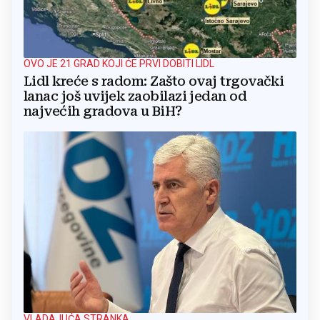
OVO JE 21 GRAD KOJI ĆE PRVI DOBITI LIDL
Lidl kreće s radom: Zašto ovaj trgovački
lanac još uvijek zaobilazi jedan od
najvećih gradova u BiH?
VLADAJUĆA STRANKA