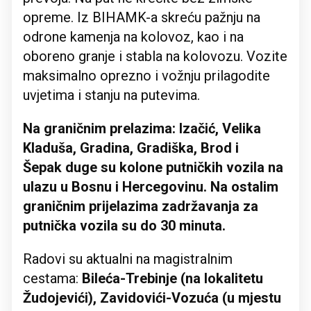
opreme. Iz BIHAMK-a skreću pažnju na
odrone kamenja na kolovoz, kao i na
oboreno granje i stabla na kolovozu. Vozite
maksimalno oprezno i vožnju prilagodite
uvjetima i stanju na putevima.
Na graničnim prelazima: Izačić, Velika
Kladuša, Gradina, Gradiška, Brod i
Šepak duge su kolone putničkih vozila na
ulazu u Bosnu i Hercegovinu. Na ostalim
graničnim prijelazima zadržavanja za
putnička vozila su do 30 minuta.
Radovi su aktualni na magistralnim
cestama:
Bileća-Trebinje (na lokalitetu
Žudojevići), Zavidovići-Vozuća (u mjestu