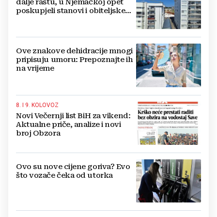
dalje rastu, u Njemačkoj opet
poskupjeli stanovi i obiteljske
kuće
Ove znakove dehidracije mnogi
pripisuju umoru: Prepoznajte ih
na vrijeme
8. I 9. KOLOVOZ
Novi Večernji list BiH za vikend:
Aktualne priče, analize i novi
broj Obzora
Ovo su nove cijene goriva? Evo
što vozače čeka od utorka