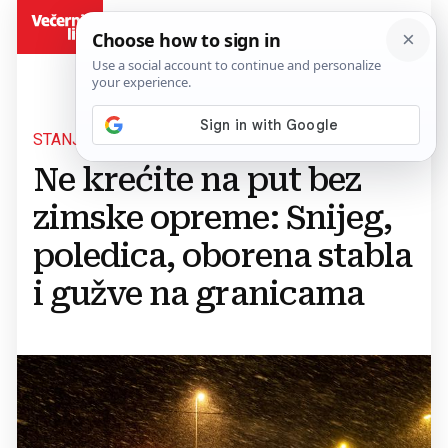
BiH
STANJE NA CESTAMA U BIH
Ne krećite na put bez
zimske opreme: Snijeg,
poledica, oborena stabla
i gužve na granicama