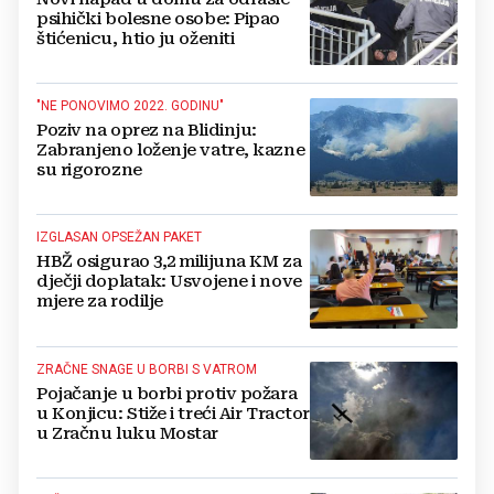
psihički bolesne osobe: Pipao
štićenicu, htio ju oženiti
"NE PONOVIMO 2022. GODINU"
Poziv na oprez na Blidinju:
Zabranjeno loženje vatre, kazne
su rigorozne
IZGLASAN OPSEŽAN PAKET
HBŽ osigurao 3,2 milijuna KM za
dječji doplatak: Usvojene i nove
mjere za rodilje
ZRAČNE SNAGE U BORBI S VATROM
Pojačanje u borbi protiv požara
u Konjicu: Stiže i treći Air Tractor
u Zračnu luku Mostar