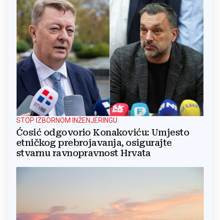
STOP IZBORNOM INŽENJERINGU
Ćosić odgovorio Konakoviću: Umjesto
etničkog prebrojavanja, osigurajte
stvarnu ravnopravnost Hrvata