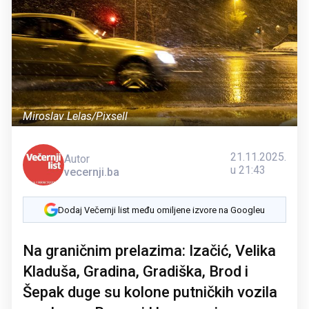
Miroslav Lelas/Pixsell
21.11.2025.
Autor
u 21:43
vecernji.ba
Dodaj Večernji list među omiljene izvore na Googleu
Na graničnim prelazima: Izačić, Velika
Kladuša, Gradina, Gradiška, Brod i
Šepak duge su kolone putničkih vozila