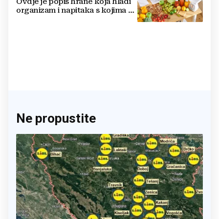
Ovdje je popis hrane koja hladi
organizam i napitaka s kojima si
činite 'medvjeđu uslugu'
Ne propustite