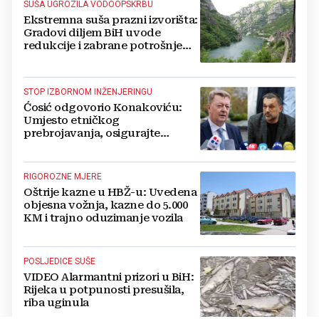
SUŠA UGROZILA VODOOPSKRBU
Ekstremna suša prazni izvorišta:
Gradovi diljem BiH uvode
redukcije i zabrane potrošnje
vode, posebno teško u
Hercegovini
STOP IZBORNOM INŽENJERINGU
Ćosić odgovorio Konakoviću:
Umjesto etničkog
prebrojavanja, osigurajte
stvarnu ravnopravnost Hrvata
RIGOROZNE MJERE
Oštrije kazne u HBŽ-u: Uvedena
objesna vožnja, kazne do 5.000
KM i trajno oduzimanje vozila
POSLJEDICE SUŠE
VIDEO Alarmantni prizori u BiH:
Rijeka u potpunosti presušila,
riba uginula