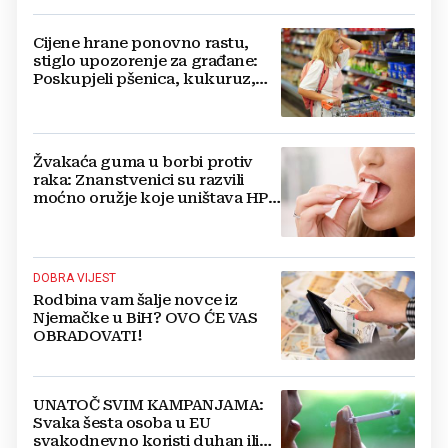
Cijene hrane ponovno rastu,
stiglo upozorenje za građane:
Poskupjeli pšenica, kukuruz,
šećer i biljna ulja
Žvakaća guma u borbi protiv
raka: Znanstvenici su razvili
moćno oružje koje uništava HPV
i bakterije
DOBRA VIJEST
Rodbina vam šalje novce iz
Njemačke u BiH? OVO ĆE VAS
OBRADOVATI!
UNATOČ SVIM KAMPANJAMA:
Svaka šesta osoba u EU
svakodnevno koristi duhan ili