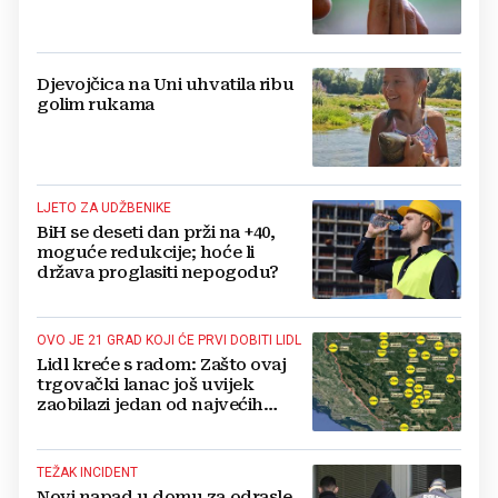
srodne proizvode
Djevojčica na Uni uhvatila ribu
golim rukama
LJETO ZA UDŽBENIKE
BiH se deseti dan prži na +40,
moguće redukcije; hoće li
država proglasiti nepogodu?
OVO JE 21 GRAD KOJI ĆE PRVI DOBITI LIDL
Lidl kreće s radom: Zašto ovaj
trgovački lanac još uvijek
zaobilazi jedan od najvećih
gradova u BiH?
TEŽAK INCIDENT
Novi napad u domu za odrasle