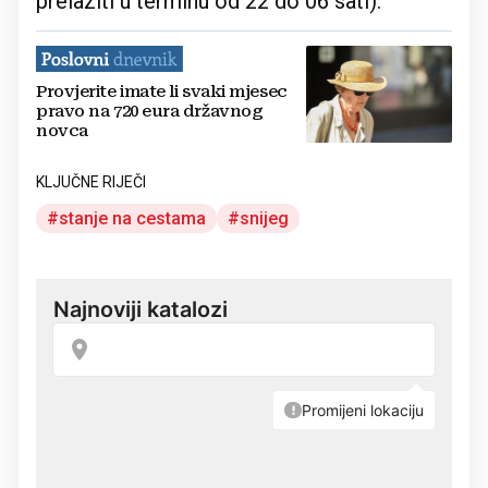
prelaziti u terminu od 22 do 06 sati).
Provjerite imate li svaki mjesec
pravo na 720 eura državnog
novca
KLJUČNE RIJEČI
stanje na cestama
snijeg