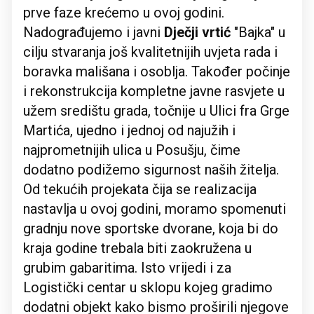
prve faze krećemo u ovoj godini.
Nadograđujemo i javni
Dječji vrtić
"Bajka" u
cilju stvaranja još kvalitetnijih uvjeta rada i
boravka mališana i osoblja. Također počinje
i rekonstrukcija kompletne javne rasvjete u
užem središtu grada, točnije u Ulici fra Grge
Martića, ujedno i jednoj od najužih i
najprometnijih ulica u Posušju, čime
dodatno podižemo sigurnost naših žitelja.
Od tekućih projekata čija se realizacija
nastavlja u ovoj godini, moramo spomenuti
gradnju nove sportske dvorane, koja bi do
kraja godine trebala biti zaokružena u
grubim gabaritima. Isto vrijedi i za
Logistički centar u sklopu kojeg gradimo
dodatni objekt kako bismo proširili njegove