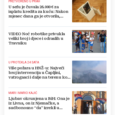
PRETVORENO U PRAH
U sefu je čuvala 26.000 € za
isplatu kredita za kuću: Nakon
mjesec dana ga je otvorila,
pozlilo joj je
VIDEO Noć robotike privukla
veliki broj i djece i odraslih u
Travniku
U PROTEKLA 24 SATA
Više požara u HNŽ-u: Najveći
broj intervencija u Čapljini,
vatrogasci i dalje na terenu kod
Konjica
MARI I MARIO KAJIĆ
Ljubav okrunjena u BiH: Ona je
iz Livna, on iz Njemačke, a
sudbonosno “da” izrekli u
Kreševu, otkrili su zašto