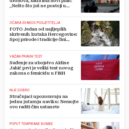
dronova, sada ima novi plan:
„Nešto što još ne postoji u
svijetu“
OČARA SVAKOG POSJETITELJA
FOTO Jedan od najljepših
skrivenih kutaka Hercegovine:
Spoj prirode i tradicije čini
Koćušu jedinstvenom
destinacijom
VAŽAN PRAVNI TEST
Suđenje za ubojstvo Aldine
Jahić prvi je veliki test novog
zakona o femicidu u FBiH
NIJE DOBRO
Stručnjaci upozoravaju na
jednu jutarnju naviku: Nemojte
ovo raditi čim ustanete
POPUT TEMPIRANE BOMBE