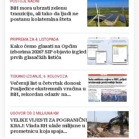
POSTOJE NAČINI
BiH mora ubrzati zelenu
tranziciju, ali tako da ljudi ne
postanu kolateralna šteta
PRIPREMA ZA 4. LISTOPADA
Kako ćemo glasati na Općim
izborima 2026? SIP objavio izgled
prvih glasačkih listića
TISKANO IZDANJE, 6. KOLOVOZA
Večernji list u četvrtak donosi:
Posljedice ekstremnih vrućina u
BiH, rekordan odaziv na
Mladifestu, njemački projekt u
Grudama s plaćom od 2500 KM
UGOVOR OD 2 MILIJUNA KM
VELIKE VIJESTI ZA POGRANIČNI
KRAJ: Vlada RH ulaže milijune u
prometnicu koja spaja
Hercegovinu i Hrvatsku