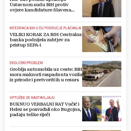
Ustavnom sudu BiH protiv
ovjere kandidature Slavena
Kovačevića
INTEGRACA BIH U EU PODRUČJE PLAĆANJA
VELIKI KORAK ZA BIH Centralna
banka podnijela zahtjev za
pristup SEPA-i
EKOLOŠKI PROBLEM
Groblja automobila uz ceste: BiH
mora maknuti raspadnuta vozila
iz prirode i pretvoriti ih u resurs
OPTUŽBE SE NASTAVLJAJU
BUKNUO VERBALNI RAT Vučić i
Helez se posvađali oko Bugojna,
padaju teške riječi