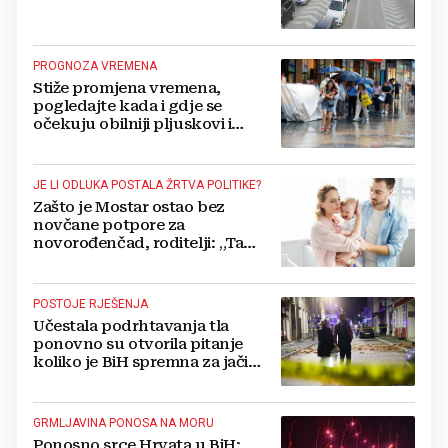
PROGNOZA VREMENA
Stiže promjena vremena,
pogledajte kada i gdje se
očekuju obilniji pljuskovi i
grmljavina
JE LI ODLUKA POSTALA ŽRTVA POLITIKE?
Zašto je Mostar ostao bez
novčane potpore za
novorođenčad, roditelji: „Ta
pomoć nam je itekako
potrebna“
POSTOJE RJEŠENJA
Učestala podrhtavanja tla
ponovno su otvorila pitanje
koliko je BiH spremna za jači
potres
GRMLJAVINA PONOSA NA MORU
Ponosno srce Hrvata u BiH: