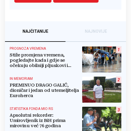
NAJČITANIJE
NAJNOVIJE
PROGNOZA VREMENA
1
Stiže promjena vremena,
pogledajte kada i gdje se
očekuju obilniji pljuskovi i
grmljavina
IN MEMORIAM
2
PREMINUO DRAGO GALIĆ,
dioničar i jedan od utemeljitelja
Euroherca
STATISTIKA FONDA MIO RS
3
Apsolutni rekorder:
Umirovljenik iz BiH prima
mirovinu već 76 godina