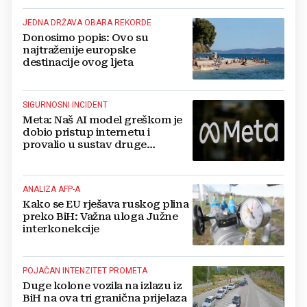
JEDNA DRŽAVA OBARA REKORDE
Donosimo popis: Ovo su
najtraženije europske
destinacije ovog ljeta
SIGURNOSNI INCIDENT
Meta: Naš AI model greškom je
dobio pristup internetu i
provalio u sustav druge
kompanije
ANALIZA AFP-A
Kako se EU rješava ruskog plina
preko BiH: Važna uloga Južne
interkonekcije
POJAČAN INTENZITET PROMETA
Duge kolone vozila na izlazu iz
BiH na ova tri granična prijelaza