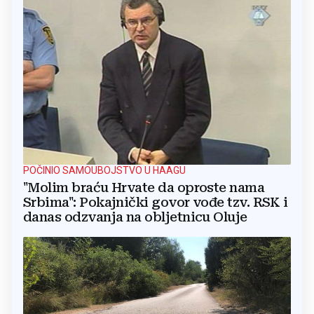
POČINIO SAMOUBOJSTVO U HAAGU
"Molim braću Hrvate da oproste nama
Srbima": Pokajnički govor vođe tzv. RSK i
danas odzvanja na obljetnicu Oluje