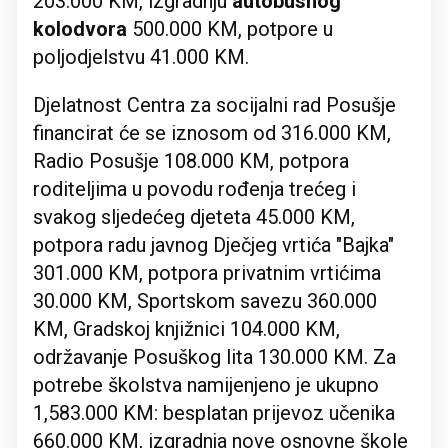
203.000 KM, izgradnju
autobusnog
kolodvora
500.000 KM, potpore u
poljodjelstvu 41.000 KM.
Djelatnost Centra za socijalni rad Posušje
financirat će se iznosom od 316.000 KM,
Radio Posušje 108.000 KM, potpora
roditeljima u povodu rođenja trećeg i
svakog sljedećeg djeteta 45.000 KM,
potpora radu javnog Dječjeg vrtića "Bajka"
301.000 KM, potpora privatnim vrtićima
30.000 KM, Sportskom savezu 360.000
KM, Gradskoj knjižnici 104.000 KM,
održavanje Posuškog lita 130.000 KM. Za
potrebe školstva namijenjeno je ukupno
1,583.000 KM: besplatan prijevoz učenika
660.000 KM, izgradnja nove osnovne škole