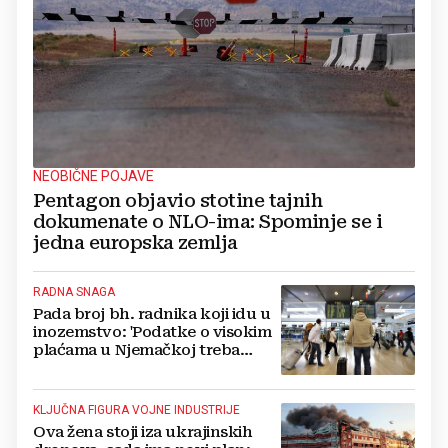
NEOBIČNE POJAVE
Pentagon objavio stotine tajnih
dokumenate o NLO-ima: Spominje se i
jedna europska zemlja
RADNA SNAGA
Pada broj bh. radnika koji idu u
inozemstvo: 'Podatke o visokim
plaćama u Njemačkoj treba
gledati s rezervom'
KLJUČNA FIGURA VOJNE INDUSTRIJE
Ova žena stoji iza ukrajinskih