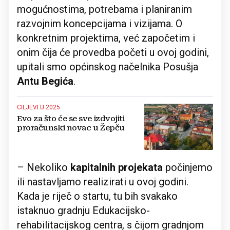
mogućnostima, potrebama i planiranim
razvojnim koncepcijama i vizijama. O
konkretnim projektima, već započetim i
onim čija će provedba početi u ovoj godini,
upitali smo općinskog načelnika Posušja
Antu Begića
.
CILJEVI U 2025.
Evo za što će se sve izdvojiti
proračunski novac u Žepču
– Nekoliko
kapitalnih projekata
počinjemo
ili nastavljamo realizirati u ovoj godini.
Kada je riječ o startu, tu bih svakako
istaknuo gradnju Edukacijsko-
rehabilitacijskog centra, s čijom gradnjom