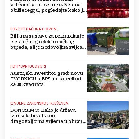
Veličanstvene scene iz Neuma
obišle regiju, pogledajte kako je
proslavljena "Oluja"
POVESTI RAČUNA O OVOM...
BiH ima sustave za prikupljanje
električnog i elektroničkog
otpada, ali je nedovoljna svijest
najveći problem
POTPISANI UGOVORI
Austrijski investitor gradi novu
TVORNICU u BiH na parceli od
3.500 kvadrata
IZMJENE ZAKONSKOG RJEŠENJA
DONOSIMO: Kako je država
izbrisala hrvatskim
dragovoljcima vrijeme u obrani
BiH