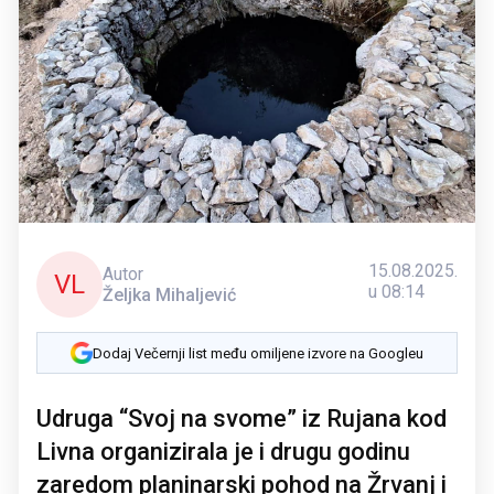
15.08.2025.
Autor
VL
u 08:14
Željka Mihaljević
Dodaj Večernji list među omiljene izvore na Googleu
Udruga “Svoj na svome” iz Rujana kod
Livna organizirala je i drugu godinu
zaredom planinarski pohod na Žrvanj i