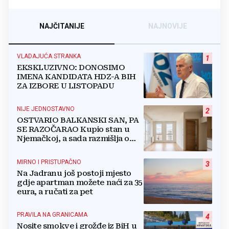
NAJČITANIJE
NAJNOVIJE
VLADAJUĆA STRANKA
1
EKSKLUZIVNO: DONOSIMO
IMENA KANDIDATA HDZ-A BIH
ZA IZBORE U LISTOPADU
NIJE JEDNOSTAVNO
2
OSTVARIO BALKANSKI SAN, PA
SE RAZOČARAO Kupio stan u
Njemačkoj, a sada razmišlja o
povratku
MIRNO I PRISTUPAČNO
3
Na Jadranu još postoji mjesto
gdje apartman možete naći za 35
eura, a ručati za pet
PRAVILA NA GRANICAMA
4
Nosite smokve i grožđe iz BiH u