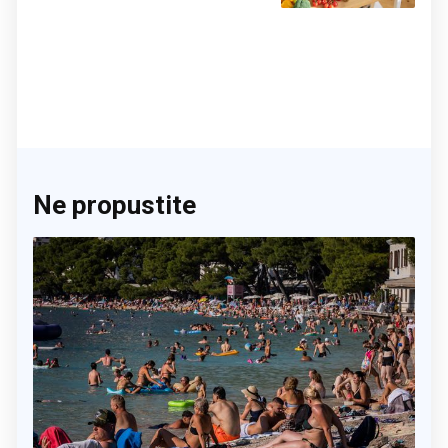
činite 'medvjeđu uslugu'
Ne propustite