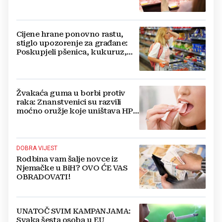
Cijene hrane ponovno rastu,
stiglo upozorenje za građane:
Poskupjeli pšenica, kukuruz,
šećer i biljna ulja
Žvakaća guma u borbi protiv
raka: Znanstvenici su razvili
moćno oružje koje uništava HPV
i bakterije
DOBRA VIJEST
Rodbina vam šalje novce iz
Njemačke u BiH? OVO ĆE VAS
OBRADOVATI!
UNATOČ SVIM KAMPANJAMA:
Svaka šesta osoba u EU