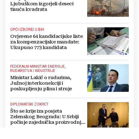
Ljubuškom izgorjeli deseci
tisuća kvadrata
OPĆI IZBOREI U BIH
Ovjerene 64 kandidacijske liste
za kompenzacijske mandate:
Ukupuno 773 kandidata
FEDERALNI MINISTAR ENERGIJE,
RUDARSTVA I INDUSTRIJE
Ministar Lakić o rudarima,
Južnoj interkonekciji i
poskupljenju plina i struje
DIPLOMATSKI ZOKRET
Što se krije iza posjeta
Zelenskog Beogradu: U Srbiji
počinje zajednička proizvodnja
oružja i dronova za Ukrajinu?