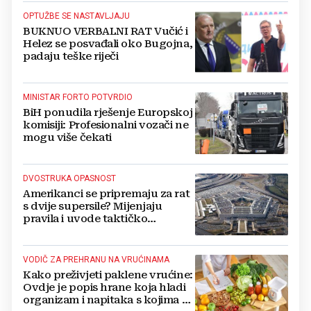
OPTUŽBE SE NASTAVLJAJU
BUKNUO VERBALNI RAT Vučić i
Helez se posvađali oko Bugojna,
padaju teške riječi
MINISTAR FORTO POTVRDIO
BiH ponudila rješenje Europskoj
komisiji: Profesionalni vozači ne
mogu više čekati
DVOSTRUKA OPASNOST
Amerikanci se pripremaju za rat
s dvije supersile? Mijenjaju
pravila i uvode taktičko
nuklearno oružje
VODIČ ZA PREHRANU NA VRUĆINAMA
Kako preživjeti paklene vrućine:
Ovdje je popis hrane koja hladi
organizam i napitaka s kojima si