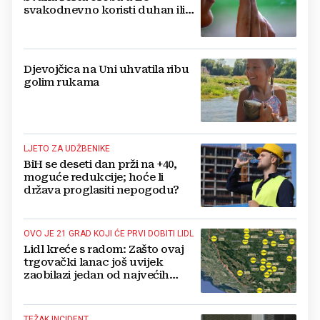
svakodnevno koristi duhan ili
srodne proizvode
Djevojčica na Uni uhvatila ribu
golim rukama
LJETO ZA UDŽBENIKE
BiH se deseti dan prži na +40,
moguće redukcije; hoće li
država proglasiti nepogodu?
OVO JE 21 GRAD KOJI ĆE PRVI DOBITI LIDL
Lidl kreće s radom: Zašto ovaj
trgovački lanac još uvijek
zaobilazi jedan od najvećih
gradova u BiH?
TEŽAK INCIDENT