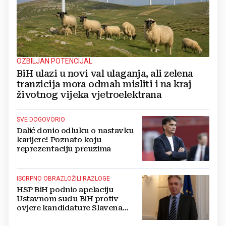
OZBILJAN POTENCIJAL
BiH ulazi u novi val ulaganja, ali zelena
tranzicija mora odmah misliti i na kraj
životnog vijeka vjetroelektrana
SVE DOGOVORIO
Dalić donio odluku o nastavku
karijere! Poznato koju
reprezentaciju preuzima
ISCRPNO OBRAZLOŽILI RAZLOGE
HSP BiH podnio apelaciju
Ustavnom sudu BiH protiv
ovjere kandidature Slavena
Kovačevića