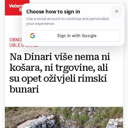
BiH
OBNOVA SEDAM RIMSKIH BUNARA NA LOKALITETU
UBLE U LIVNU
Na Dinari više nema ni
košara, ni trgovine, ali
su opet oživjeli rimski
bunari