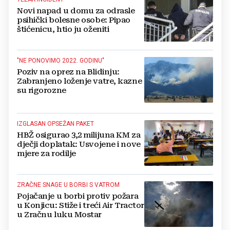
Novi napad u domu za odrasle
psihički bolesne osobe: Pipao
štićenicu, htio ju oženiti
"NE PONOVIMO 2022. GODINU"
Poziv na oprez na Blidinju:
Zabranjeno loženje vatre, kazne
su rigorozne
IZGLASAN OPSEŽAN PAKET
HBŽ osigurao 3,2 milijuna KM za
dječji doplatak: Usvojene i nove
mjere za rodilje
ZRAČNE SNAGE U BORBI S VATROM
Pojačanje u borbi protiv požara
u Konjicu: Stiže i treći Air Tractor
u Zračnu luku Mostar