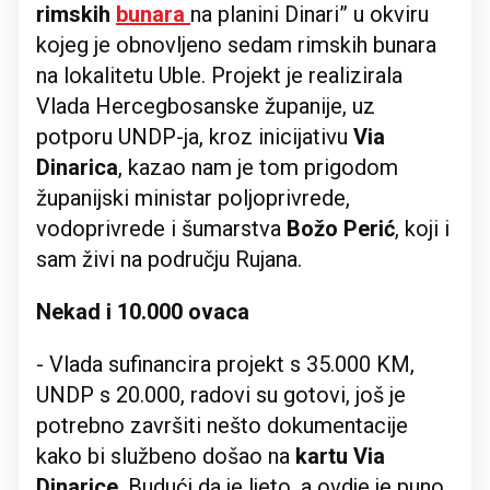
rimskih
bunara
na planini Dinari” u okviru
kojeg je obnovljeno sedam rimskih bunara
na lokalitetu Uble. Projekt je realizirala
Vlada Hercegbosanske županije, uz
potporu UNDP-ja, kroz inicijativu
Via
Dinarica
, kazao nam je tom prigodom
županijski ministar poljoprivrede,
vodoprivrede i šumarstva
Božo Perić
, koji i
sam živi na području Rujana.
Nekad i 10.000 ovaca
- Vlada sufinancira projekt s 35.000 KM,
UNDP s 20.000, radovi su gotovi, još je
potrebno završiti nešto dokumentacije
kako bi službeno došao na
kartu Via
Dinarice
. Budući da je ljeto, a ovdje je puno