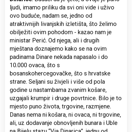
ljudi, imamo priliku da svi oni vide i uživo
ovo buduće, nadam se, jedno od
atraktivnijih livanjskih izletišta, što želimo
obilježiti ovim pohodom - kazao nam je
ministar Perić. Od njega, ali i drugih
mještana doznajemo kako se na ovim
padinama Dinare nekada napasalo i do
10.000 ovaca, što s
bosanskohercegovačke, što s hrvatske
strane. Seljani su živjeli i više od pola
godine u nastambama zvanim košare,
uzgajali krumpir i druge povrtnice. Bilo je to
mjesto puno života, trgovine, razmjene.
Danas nema ni košara, ni ovaca, ni trgovine,
ali, uz dodavanje obnovljenih bunara i Uble
na Bijelu stazu “Via Dinarica”, jednu od