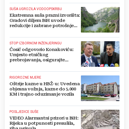
SUŠA UGROZILA VODOOPSKRBU
Ekstremna suša prazni izvorišta:
Gradovi diljem BiH uvode
redukcije i zabrane potrošnje
vode, posebno teško u
Hercegovini
STOP IZBORNOM INŽENJERINGU
Ćosić odgovorio Konakoviću:
Umjesto etničkog
prebrojavanja, osigurajte
stvarnu ravnopravnost Hrvata
RIGOROZNE MJERE
Oštrije kazne u HBŽ-u: Uvedena
objesna vožnja, kazne do 5.000
KM i trajno oduzimanje vozila
POSLJEDICE SUŠE
VIDEO Alarmantni prizori u BiH:
Rijeka u potpunosti presušila,
riba uginula