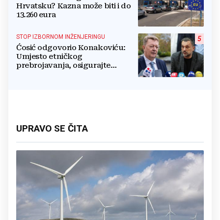
Hrvatsku? Kazna može biti i do
13.260 eura
STOP IZBORNOM INŽENJERINGU
5
Ćosić odgovorio Konakoviću:
Umjesto etničkog
prebrojavanja, osigurajte
stvarnu ravnopravnost Hrvata
UPRAVO SE ČITA