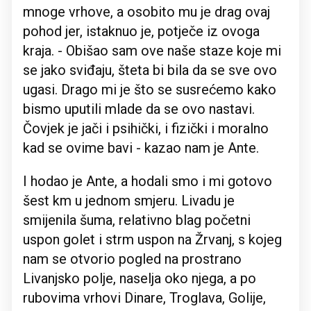
mnoge vrhove, a osobito mu je drag ovaj
pohod jer, istaknuo je, potječe iz ovoga
kraja. - Obišao sam ove naše staze koje mi
se jako sviđaju, šteta bi bila da se sve ovo
ugasi. Drago mi je što se susrećemo kako
bismo uputili mlade da se ovo nastavi.
Čovjek je jači i psihički, i fizički i moralno
kad se ovime bavi - kazao nam je Ante.
I hodao je Ante, a hodali smo i mi gotovo
šest km u jednom smjeru. Livadu je
smijenila šuma, relativno blag početni
uspon golet i strm uspon na Žrvanj, s kojeg
nam se otvorio pogled na prostrano
Livanjsko polje, naselja oko njega, a po
rubovima vrhovi Dinare, Troglava, Golije,