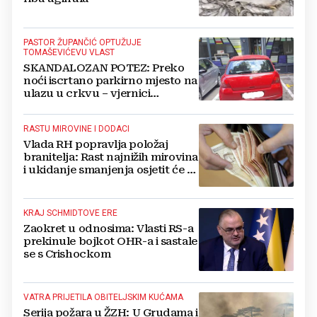
PASTOR ŽUPANČIĆ OPTUŽUJE
TOMAŠEVIĆEVU VLAST
SKANDALOZAN POTEZ: Preko
noći iscrtano parkirno mjesto na
ulazu u crkvu – vjernici
preskaču preko automobila
RASTU MIROVINE I DODACI
Vlada RH popravlja položaj
branitelja: Rast najnižih mirovina
i ukidanje smanjenja osjetit će se
i u BiH
KRAJ SCHMIDTOVE ERE
Zaokret u odnosima: Vlasti RS-a
prekinule bojkot OHR-a i sastale
se s Crishockom
VATRA PRIJETILA OBITELJSKIM KUĆAMA
Serija požara u ŽZH: U Grudama i