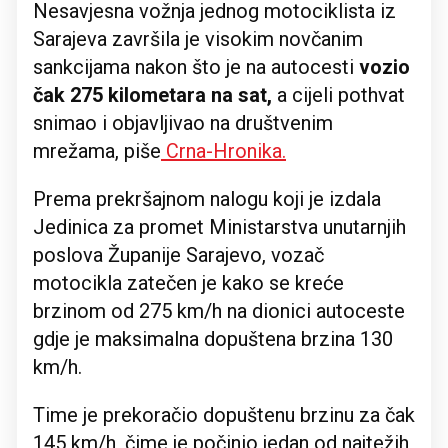
Nesavjesna vožnja jednog motociklista iz
Sarajeva završila je visokim novčanim
sankcijama nakon što je na autocesti
vozio
čak 275 kilometara na sat,
a cijeli pothvat
snimao i objavljivao na društvenim
mrežama, piše
Crna-Hronika.
Prema prekršajnom nalogu koji je izdala
Jedinica za promet Ministarstva unutarnjih
poslova Županije Sarajevo, vozač
motocikla zatečen je kako se kreće
brzinom od 275 km/h na dionici autoceste
gdje je maksimalna dopuštena brzina 130
km/h.
Time je prekoračio dopuštenu brzinu za čak
145 km/h, čime je počinio jedan od najtežih