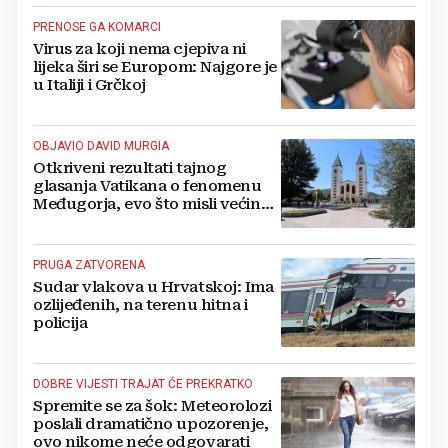
velikom šoku
PRENOSE GA KOMARCI
Virus za koji nema cjepiva ni
lijeka širi se Europom: Najgore je
u Italiji i Grčkoj
OBJAVIO DAVID MURGIA
Otkriveni rezultati tajnog
glasanja Vatikana o fenomenu
Međugorja, evo što misli većina
crkevnih dužnosnika
PRUGA ZATVORENA
Sudar vlakova u Hrvatskoj: Ima
ozlijeđenih, na terenu hitna i
policija
DOBRE VIJESTI TRAJAT ĆE PREKRATKO
Spremite se za šok: Meteorolozi
poslali dramatično upozorenje,
ovo nikome neće odgovarati