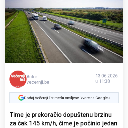
13.06.2026.
Autor
u 11:38
vecernji.ba
Dodaj Večernji list među omiljene izvore na Googleu
Time je prekoračio dopuštenu brzinu
za čak 145 km/h, čime je počinio jedan