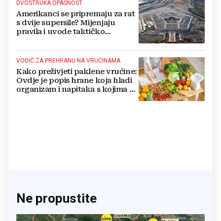
DVOSTRUKA OPASNOST
Amerikanci se pripremaju za rat
s dvije supersile? Mijenjaju
pravila i uvode taktičko
nuklearno oružje
VODIČ ZA PREHRANU NA VRUĆINAMA
Kako preživjeti paklene vrućine:
Ovdje je popis hrane koja hladi
organizam i napitaka s kojima si
činite 'medvjeđu uslugu'
Ne propustite