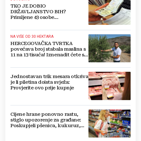
TKO JE DOBIO
DRŽAVLJANSTVO BIH?
Primljene 43 osobe...
NA VIŠE OD 30 HEKTARA
HERCEGOVAČKA TVRTKA
povećava broj stabala maslina s
11 na 13 tisuća! Iznenadit ćete se
kako ih štite
Jednostavan trik mesara otkriva
je li piletina doista svježa:
Provjerite ovo prije kupnje
Cijene hrane ponovno rastu,
stiglo upozorenje za građane:
Poskupjeli pšenica, kukuruz,
šećer i biljna ulja