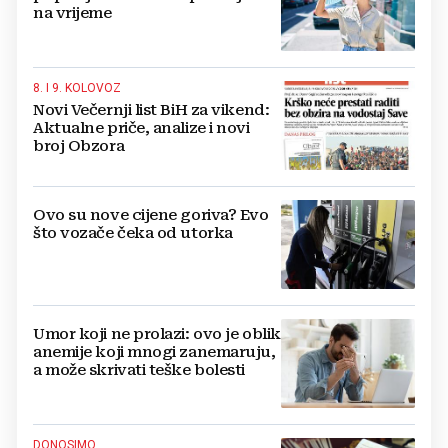
na vrijeme
8. I 9. KOLOVOZ
Novi Večernji list BiH za vikend:
Aktualne priče, analize i novi
broj Obzora
Ovo su nove cijene goriva? Evo
što vozače čeka od utorka
Umor koji ne prolazi: ovo je oblik
anemije koji mnogi zanemaruju,
a može skrivati teške bolesti
DONOSIMO