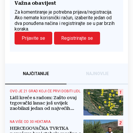
Važna obavijest
Za komentiranje je potrebna prijava/registracija.
Ako nemate korisnički račun, izaberite jedan od
dva ponuđena načina i registrirajte se u par brzih
koraka.
Prijavite se
Registrirajte se
NAJČITANIJE
NAJNOVIJE
OVO JE 21 GRAD KOJI ĆE PRVI DOBITI LIDL
1
Lidl kreće s radom: Zašto ovaj
trgovački lanac još uvijek
zaobilazi jedan od najvećih
gradova u BiH?
NA VIŠE OD 30 HEKTARA
2
HERCEGOVAČKA TVRTKA