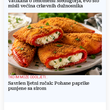
Vatikana o fenomenu Međugorja, evo što
misli većina crkevnih dužnosnika
TKO IM MOŽE ODOLJETI...
Savršen ljetni ručak: Pohane paprike
punjene sa sirom