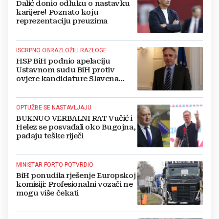
Dalić donio odluku o nastavku
karijere! Poznato koju
reprezentaciju preuzima
ISCRPNO OBRAZLOŽILI RAZLOGE
HSP BiH podnio apelaciju
Ustavnom sudu BiH protiv
ovjere kandidature Slavena
Kovačevića
OPTUŽBE SE NASTAVLJAJU
BUKNUO VERBALNI RAT Vučić i
Helez se posvađali oko Bugojna,
padaju teške riječi
MINISTAR FORTO POTVRDIO
BiH ponudila rješenje Europskoj
komisiji: Profesionalni vozači ne
mogu više čekati