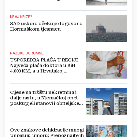
KRAJ KRIZE?
SAD uskoro očekuje dogovor o
Hormuškom tjesnacu
RAZLIKE OGROMNE
USPOREDBA PLAĆA U REGIJI
Najveća plaća doktora u BiH
4.000 KM, a u Hrvatskoj
najmanja 3.000 eura
Cijene na tržištu nekretnina i
dalje rastu, u Njemačkoj opet
poskupjeli stanovi i obiteljske
kuće
Ove znakove dehidracije mnogi
pripisuju umoru: Prepoznajte ih