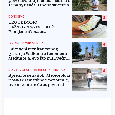
povećava broj stabala maslina s
11 na 13 tisuća! Iznenadit ćete se
kako ih štite
DONOSIMO
3
TKO JE DOBIO
DRŽAVLJANSTVO BIH?
Primljene 43 osobe...
OBJAVIO DAVID MURGIA
4
Otkriveni rezultati tajnog
glasanja Vatikana o fenomenu
Međugorja, evo što misli većina
crkevnih dužnosnika
DOBRE VIJESTI TRAJAT ĆE PREKRATKO
5
Spremite se za šok: Meteorolozi
poslali dramatično upozorenje,
ovo nikome neće odgovarati