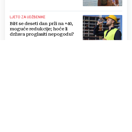
LJETO ZA UDŽBENIKE
BiH se deseti dan prži na +40,
moguće redukcije; hoće li
država proglasiti nepogodu?
OVO JE 21 GRAD KOJI ĆE PRVI DOBITI LIDL
Lidl kreće s radom: Zašto ovaj
trgovački lanac još uvijek
zaobilazi jedan od najvećih
gradova u BiH?
TEŽAK INCIDENT
Novi napad u domu za odrasle
psihički bolesne osobe: Pipao
štićenicu, htio ju oženiti
"NE PONOVIMO 2022. GODINU"
Poziv na oprez na Blidinju: