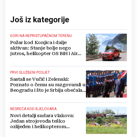
Još iz kategorije
GORI NA NEPRISTUPAČNOM TERENU
Požar kod Konjica i dalje
aktivan: Stanje bolje nego
jutros, helikopter OS BiH i Air
Tractori pomogli u gašenju
PRVI SLUŽBENI POSJET
Sastali se Vučić i Zelenski:
Poznato o čemu su razgovarali u
Beogradu i što je Srbija obećala
Ukrajini
NESREĆA KOD BJELOVARA
Novi detalji sudara vlakova:
Jedan strojovođa teško
ozlijeđen i helikopterom
prebačen na Rebro, drugi u