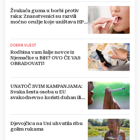
Žvakaća guma u borbi protiv
raka: Znanstvenici su razvili
moćno oružje koje uništava HPV
i bakterije
DOBRA VIJEST
Rodbina vam šalje novce iz
Njemačke u BiH? OVO ĆE VAS
OBRADOVATI!
UNATOČ SVIM KAMPANJAMA:
Svaka šesta osoba u EU
svakodnevno koristi duhan ili
srodne proizvode
Djevojčica na Uni uhvatila ribu
golim rukama