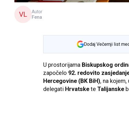
Autor
VL
Fena
Dodaj Večernji list me
U prostorijama
Biskupskog ordina
započelo
92. redovito zasjedanj
Hercegovine (BK BiH)
, na kojem,
delegati
Hrvatske
te
Talijanske
b