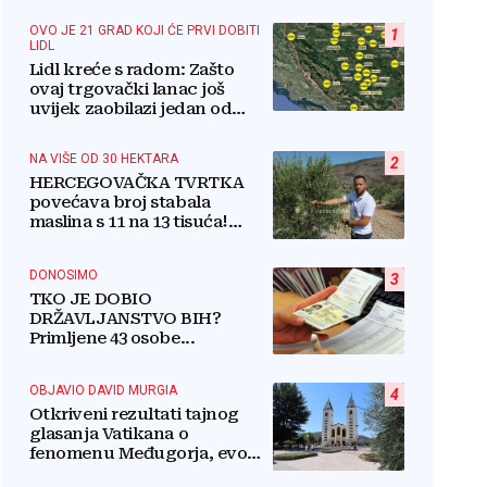
OVO JE 21 GRAD KOJI ĆE PRVI DOBITI
1
LIDL
Lidl kreće s radom: Zašto
ovaj trgovački lanac još
uvijek zaobilazi jedan od
najvećih gradova u BiH?
NA VIŠE OD 30 HEKTARA
2
HERCEGOVAČKA TVRTKA
povećava broj stabala
maslina s 11 na 13 tisuća!
Iznenadit ćete se kako ih
štite
DONOSIMO
3
TKO JE DOBIO
DRŽAVLJANSTVO BIH?
Primljene 43 osobe...
OBJAVIO DAVID MURGIA
4
Otkriveni rezultati tajnog
glasanja Vatikana o
fenomenu Međugorja, evo
što misli većina crkevnih