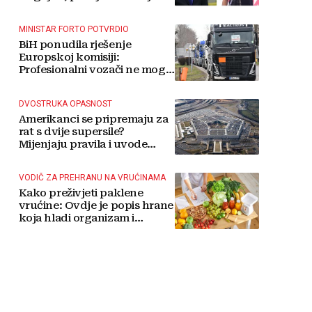
MINISTAR FORTO POTVRDIO
BiH ponudila rješenje
Europskoj komisiji:
Profesionalni vozači ne mogu
više čekati
DVOSTRUKA OPASNOST
Amerikanci se pripremaju za
rat s dvije supersile?
Mijenjaju pravila i uvode
taktičko nuklearno oružje
VODIČ ZA PREHRANU NA VRUĆINAMA
Kako preživjeti paklene
vrućine: Ovdje je popis hrane
koja hladi organizam i
napitaka s kojima si činite
'medvjeđu uslugu'