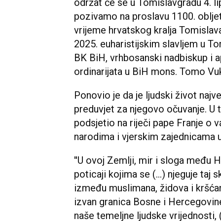
održat će se u Tomislavgradu 4. l
pozivamo na proslavu 1100. obljet
vrijeme hrvatskog kralja Tomislava,
2025. euharistijskim slavljem u To
BK BiH, vrhbosanski nadbiskup i a
ordinarijata u BiH mons. Tomo Vuk
Ponovio je da je ljudski život najve
preduvjet za njegovo očuvanje. U 
podsjetio na riječi pape Franje o 
narodima i vjerskim zajednicama u
''U ovoj Zemlji, mir i sloga među 
poticaji kojima se (…) njeguje taj s
između muslimana, židova i kršća
izvan granica Bosne i Hercegovine
naše temeljne ljudske vrijednosti, 