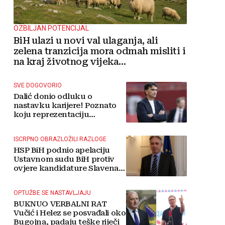
OZBILJAN POTENCIJAL
BiH ulazi u novi val ulaganja, ali
zelena tranzicija mora odmah misliti i
na kraj životnog vijeka
vjetroelektrana
SVE DOGOVORIO
Dalić donio odluku o
nastavku karijere! Poznato
koju reprezentaciju
preuzima
ISCRPNO OBRAZLOŽILI RAZLOGE
HSP BiH podnio apelaciju
Ustavnom sudu BiH protiv
ovjere kandidature Slavena
Kovačevića
OPTUŽBE SE NASTAVLJAJU
BUKNUO VERBALNI RAT
Vučić i Helez se posvađali oko
Bugojna, padaju teške riječi