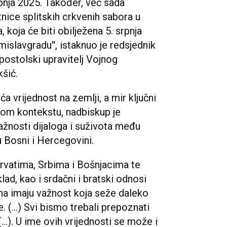
ipnja 2025. Također, već sada
nice splitskih crkvenih sabora u
 koja će biti obilježena 5. srpnja
mislavgradu'', istaknuo je redsjednik
postolski upravitelj Vojnog
šić.
ća vrijednost na zemlji, a mir ključni
tom kontekstu, nadbiskup je
važnosti dijaloga i suživota među
 Bosni i Hercegovini.
Hrvatima, Srbima i Bošnjacima te
klad, kao i srdačni i bratski odnosi
na imaju važnost koja seže daleko
. (…) Svi bismo trebali prepoznati
(…). U ime ovih vrijednosti se može i