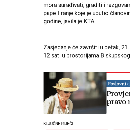
mora surađivati, graditi i razgovarati
pape Franje koje je uputio članovi
godine, javila je KTA.
Zasjedanje će završiti u petak, 21
12 sati u prostorijama Biskupskog 
Provje
pravo 
KLJUČNE RIJEČI