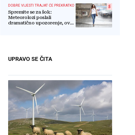
dužnosnika
DOBRE VIJESTI TRAJAT ĆE PREKRATKO
5
Spremite se za šok:
Meteorolozi poslali
dramatično upozorenje, ovo
nikome neće odgovarati
UPRAVO SE ČITA