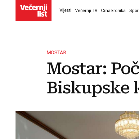
Vijesti
Večernji TV
Crna kronika
Spor
MOSTAR
Mostar: Poč
Biskupske 