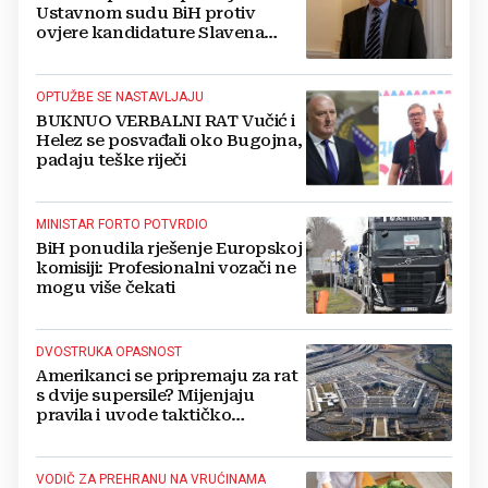
Ustavnom sudu BiH protiv
ovjere kandidature Slavena
Kovačevića
OPTUŽBE SE NASTAVLJAJU
BUKNUO VERBALNI RAT Vučić i
Helez se posvađali oko Bugojna,
padaju teške riječi
MINISTAR FORTO POTVRDIO
BiH ponudila rješenje Europskoj
komisiji: Profesionalni vozači ne
mogu više čekati
DVOSTRUKA OPASNOST
Amerikanci se pripremaju za rat
s dvije supersile? Mijenjaju
pravila i uvode taktičko
nuklearno oružje
VODIČ ZA PREHRANU NA VRUĆINAMA