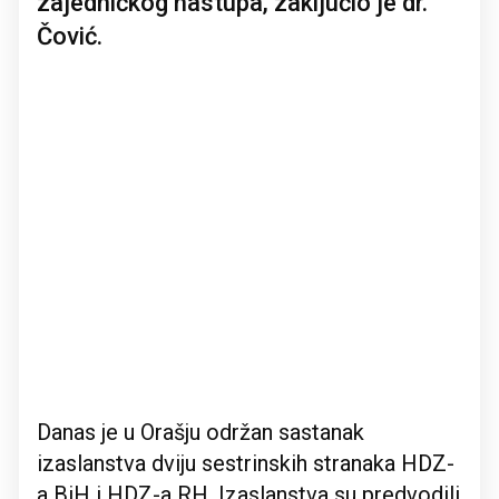
zajedničkog nastupa, zaključio je dr.
Čović.
Danas je u Orašju održan sastanak
izaslanstva dviju sestrinskih stranaka HDZ-
a BiH i HDZ-a RH. Izaslanstva su predvodili