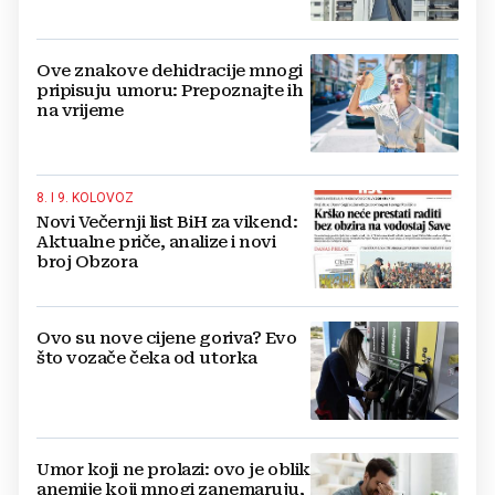
Ove znakove dehidracije mnogi
pripisuju umoru: Prepoznajte ih
na vrijeme
8. I 9. KOLOVOZ
Novi Večernji list BiH za vikend:
Aktualne priče, analize i novi
broj Obzora
Ovo su nove cijene goriva? Evo
što vozače čeka od utorka
Umor koji ne prolazi: ovo je oblik
anemije koji mnogi zanemaruju,