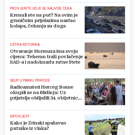
PROVJERITE GDJE SE NAJVIŠE ČEKA
Krenuli ste na put? Na ovim je
graničnim prijelazima nastao
kolaps, čekanja su duga
OŠTRA RETORIKA
Otvaranje Hormuza ima svoju
cijenu: Teheran traži povlačenje
SAD-a i nadoknadu ratne štete
SKUP U PARKU PRIRODE
Radioamateri Herceg Bosne
okupili se na Blidinju: Uz
prijatelje obilježili 34. obljetnicu
osnutka
ISPOVIJEST
Kako je Zrinski spašavao
putnike iz vlaka?