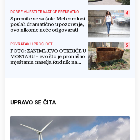
crkevnih dužnosnika
DOBRE VIJESTI TRAJAT ĆE PREKRATKO
4
Spremite se za šok: Meteorolozi
poslali dramatično upozorenje,
ovo nikome neće odgovarati
POVRATAK U PROŠLOST
5
FOTO: ZANIMLJIVO OTKRIĆE U
MOSTARU - evo što je pronašao
mještanin naselja Rudnik na
svome imanju
UPRAVO SE ČITA