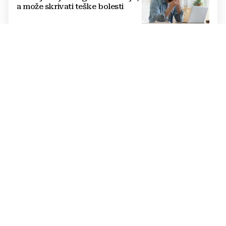
a može skrivati teške bolesti
DONOSIMO
TKO JE DOBIO
DRŽAVLJANSTVO BIH?
Primljene 43 osobe...
NA VIŠE OD 30 HEKTARA
HERCEGOVAČKA TVRTKA
povećava broj stabala maslina s
11 na 13 tisuća! Iznenadit ćete se
kako ih štite
Jednostavan trik mesara otkriva
je li piletina doista svježa:
Provjerite ovo prije kupnje