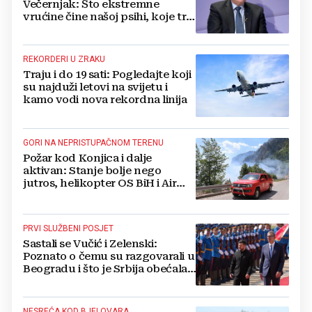
Večernjak: Što ekstremne
vrućine čine našoj psihi, koje tri
namirnice trebamo jesti, kako se
boriti...
REKORDERI U ZRAKU
Traju i do 19 sati: Pogledajte koji
su najduži letovi na svijetu i
kamo vodi nova rekordna linija
GORI NA NEPRISTUPAČNOM TERENU
Požar kod Konjica i dalje
aktivan: Stanje bolje nego
jutros, helikopter OS BiH i Air
Tractori pomogli u gašenju
PRVI SLUŽBENI POSJET
Sastali se Vučić i Zelenski:
Poznato o čemu su razgovarali u
Beogradu i što je Srbija obećala
Ukrajini
NESREĆA KOD BJELOVARA