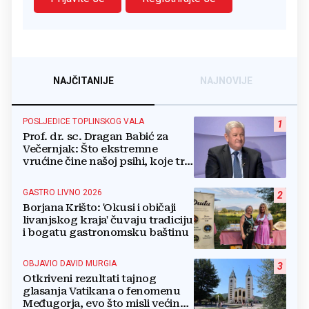
NAJČITANIJE
NAJNOVIJE
POSLJEDICE TOPLINSKOG VALA
1
Prof. dr. sc. Dragan Babić za
Večernjak: Što ekstremne
vrućine čine našoj psihi, koje tri
namirnice trebamo jesti, kako se
boriti...
GASTRO LIVNO 2026
2
Borjana Krišto: 'Okusi i običaji
livanjskog kraja' čuvaju tradiciju
i bogatu gastronomsku baštinu
OBJAVIO DAVID MURGIA
3
Otkriveni rezultati tajnog
glasanja Vatikana o fenomenu
Međugorja, evo što misli većina