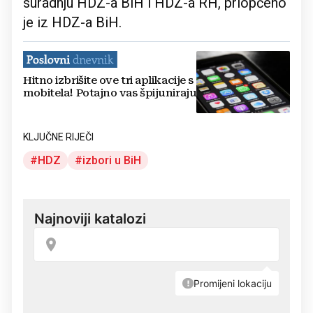
suradnju HDZ-a BiH i HDZ-a RH, priopćeno
je iz HDZ-a BiH.
Hitno izbrišite ove tri aplikacije s
mobitela! Potajno vas špijuniraju
KLJUČNE RIJEČI
HDZ
izbori u BiH