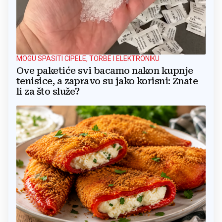
MOGU SPASITI CIPELE, TORBE I ELEKTRONIKU
Ove paketiće svi bacamo nakon kupnje
tenisice, a zapravo su jako korisni: Znate
li za što služe?