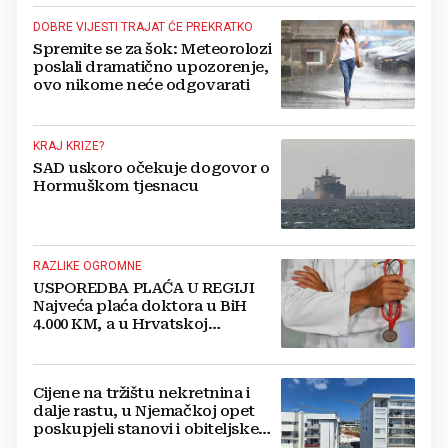
DOBRE VIJESTI TRAJAT ĆE PREKRATKO
Spremite se za šok: Meteorolozi
poslali dramatično upozorenje,
ovo nikome neće odgovarati
KRAJ KRIZE?
SAD uskoro očekuje dogovor o
Hormuškom tjesnacu
RAZLIKE OGROMNE
USPOREDBA PLAĆA U REGIJI
Najveća plaća doktora u BiH
4.000 KM, a u Hrvatskoj
najmanja 3.000 eura
Cijene na tržištu nekretnina i
dalje rastu, u Njemačkoj opet
poskupjeli stanovi i obiteljske
kuće