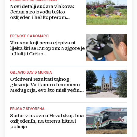
Novi detalji sudara vlakova:
Jedan strojovođa teško
ozlijeđen i helikopterom
prebačen na Rebro, drugi u
velikom šoku
PRENOSE GA KOMARCI
Virus za koji nema cjepiva ni
lijeka širi se Europom: Najgore je
u Italiji i Grčkoj
OBJAVIO DAVID MURGIA
Otkriveni rezultati tajnog
glasanja Vatikana o fenomenu
Međugorja, evo što misli većina
crkevnih dužnosnika
PRUGA ZATVORENA
Sudar vlakova u Hrvatskoj: Ima
ozlijeđenih, na terenu hitna i
policija