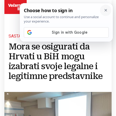
BiH
SASTANAK HDZ-A BIH I HDZ-A RH
Mora se osigurati da
Hrvati u BiH mogu
izabrati svoje legalne i
legitimne predstavnike