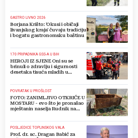
GASTRO LIVNO 2026
Borjana Krišto: 'Okusi i običaji
livanjskog kraja' čuvaju tradiciju
i bogatu gastronomsku baštinu
170 PRIPADNIKA GSS-A U BIH
HEROJI IZ SJENE Oni su se
brinuli o zdravlju i sigurnosti
desetaka tisuća mladih u
Međugorju. DONOSIMO
FOTOGRAFIJE
POVRATAK U PROŠLOST
FOTO: ZANIMLJIVO OTKRIĆE U
MOSTARU - evo što je pronašao
mještanin naselja Rudnik na
svome imanju
POSLJEDICE TOPLINSKOG VALA
Prof. dr. sc. Dragan Babić za