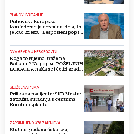
HERCEGOVINU
PLANOVI BRITANIJE
Puhovski: Europska
konfederacija nerealna ideja, to
je kao izreka: "Besposleni pop i
jariće krsti"
DVA GRADA U HERCEGOVINI
Koga to Nijemci traže na
Balkanu? Na popisu POŽELJNIH
LOKACIJA našla se i četiri grada
iz BiH
SLUŽBENA PISMA
Prilika za pacijente: SKB Mostar
zatražila suradnju s centrima
Eurotransplanta
ZAPRIMLJENO 378 ZAHTJEVA
Stotine građana čeka svoj