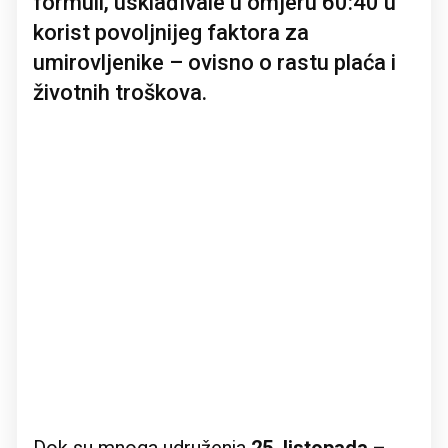
formuli, usklađivale u omjeru 60:40 u
korist povoljnijeg faktora za
umirovljenike – ovisno o rastu plaća i
životnih troškova.