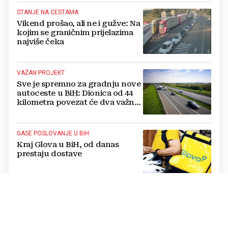
STANJE NA CESTAMA
Vikend prošao, ali ne i gužve: Na
kojim se graničnim prijelazima
najviše čeka
VAŽAN PROJEKT
Sve je spremno za gradnju nove
autoceste u BiH: Dionica od 44
kilometra povezat će dva važna
grada
GASE POSLOVANJE U BIH
Kraj Glova u BiH, od danas
prestaju dostave
SVEČANO U TOMISLAVGRADU
Iva i Ljuban Crnac iz Seonice
proslavili 50 godina braka,
čestitao im i papa