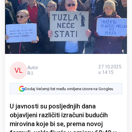
27.10.2025.
Autor
VL
u 14:15
R.I.
Dodaj Večernji list među omiljene izvore na Googleu
U javnosti su posljednjih dana
objavljeni različiti izračuni budućih
mirovina koje bi se, prema novoj