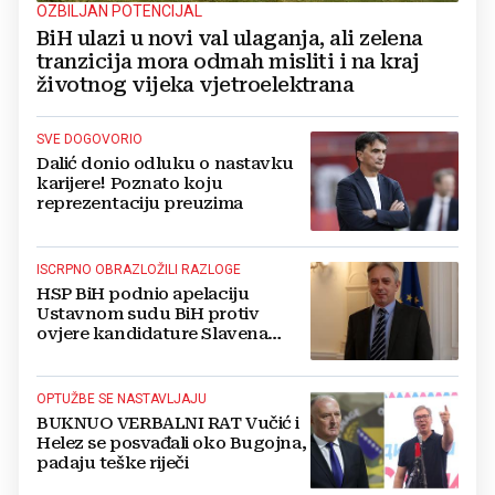
OZBILJAN POTENCIJAL
BiH ulazi u novi val ulaganja, ali zelena
tranzicija mora odmah misliti i na kraj
životnog vijeka vjetroelektrana
SVE DOGOVORIO
Dalić donio odluku o nastavku
karijere! Poznato koju
reprezentaciju preuzima
ISCRPNO OBRAZLOŽILI RAZLOGE
HSP BiH podnio apelaciju
Ustavnom sudu BiH protiv
ovjere kandidature Slavena
Kovačevića
OPTUŽBE SE NASTAVLJAJU
BUKNUO VERBALNI RAT Vučić i
Helez se posvađali oko Bugojna,
padaju teške riječi