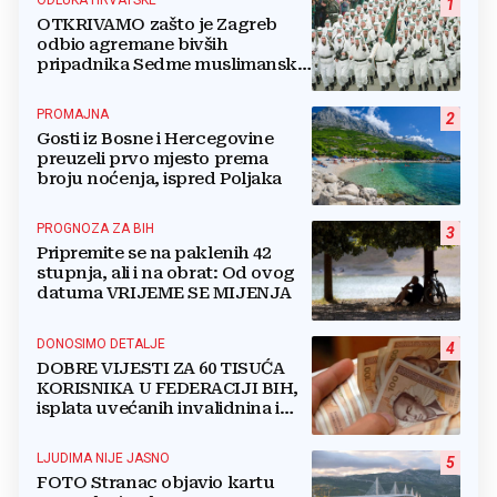
ODLUKA HRVATSKE
1
OTKRIVAMO zašto je Zagreb
odbio agremane bivših
pripadnika Sedme muslimanske
i postrojbe Zulfikar
PROMAJNA
2
Gosti iz Bosne i Hercegovine
preuzeli prvo mjesto prema
broju noćenja, ispred Poljaka
PROGNOZA ZA BIH
3
Pripremite se na paklenih 42
stupnja, ali i na obrat: Od ovog
datuma VRIJEME SE MIJENJA
DONOSIMO DETALJE
4
DOBRE VIJESTI ZA 60 TISUĆA
KORISNIKA U FEDERACIJI BIH,
isplata uvećanih invalidnina i
retroaktivna isplata
LJUDIMA NIJE JASNO
5
FOTO Stranac objavio kartu