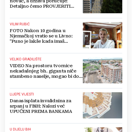
novac, a država poručuje:
Detaljno ćemo PROVJERITI
SVAKI PAPIR prije nego isplatimo
ijednu marku!
VILIM RUBIĆ
FOTO Nakon 10 godina u
Njemačkoj vratio se u Livno:
"Puno je lakše kada imaš
OBITELJ uz sebe"
VELIKO GRADILIŠTE
VIDEO Na prostoru tvornice
nekadašnjeg bh. giganta niče
stambeno naselje, mogao bi doći
i Lidl
LIJEPE VIJESTI
Danas isplata invalidnina za
srpanj u FBiH: Nalozi već
UPUĆENI PREMA BANKAMA
U DIJELU BIH