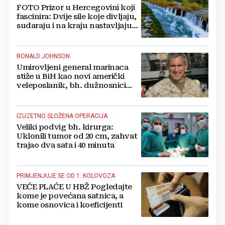
FOTO Prizor u Hercegovini koji
fascinira: Dvije sile koje divljaju,
sudaraju i na kraju nastavljaju
kao jedna
RONALD JOHNSON
Umirovljeni general marinaca
stiže u BiH kao novi američki
veleposlanik, bh. dužnosnici
unaprijed ga hvale
IZUZETNO SLOŽENA OPERACIJA
Veliki podvig bh. kirurga:
Uklonili tumor od 20 cm, zahvat
trajao dva sata i 40 minuta
PRIMJENJUJE SE OD 1. KOLOVOZA
VEĆE PLAĆE U HBŽ Pogledajte
kome je povećana satnica, a
kome osnovica i koeficijenti