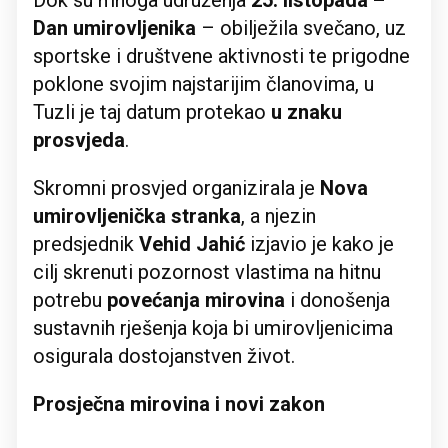
Dok su mnoga udruženja
25. listopada –
Dan umirovljenika
– obilježila svečano, uz
sportske i društvene aktivnosti te prigodne
poklone svojim najstarijim članovima, u
Tuzli je taj datum protekao
u znaku
prosvjeda
.
Skromni prosvjed organizirala je
Nova
umirovljenička stranka
, a njezin
predsjednik
Vehid Jahić
izjavio je kako je
cilj skrenuti pozornost vlastima na hitnu
potrebu
povećanja mirovina
i donošenja
sustavnih rješenja koja bi umirovljenicima
osigurala dostojanstven život.
Prosječna mirovina i novi zakon