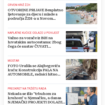
CRVENI KRIŽ ŽZH
OTVORENE PRIJAVE Besplatno
ljetovanje za djecu i mlade s
područja ŽZH-a u Novom
Vinodolskom
NAPLATNE KUĆICE ODLAZE U POVIJEST
Važno za vozače iz BiH na
hrvatskim autocestama: Zbog
čega će sustav ČUVATI
FOTOGRAFIJE VAŠEG VOZILA
čak 12 mjeseci?
MOSTAR
FOTO Urušila se Alajbegovića
kuća: Konstrukcija PALA NA
AUTOMOBILE, radnici hitno
čistili teren
PREOKRET NA TRŽIŠTU RADA
Nekada se išlo "trbuhom za
kruhom" u Njemačku, a danas
NJEMAČKI PROJEKTI DOLAZE U