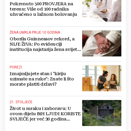
Pokrenuto 500 PROVJERA na
terenu: Više od 100 radnika
uhvaćeno u lažnom bolovanju
ŽENA UMRLA PRIJE 10 GODINA
Oborila Guinnessov rekord, a
NIJE ŽIVA: Po evidenciji
institucija najstarija žena svijeta
živi u BiH i ima 121 godinu
POREZI
Iznajmljujete stan i "kiriju
uzimate na ruke": Znate li što
morate platiti državi?
21. STOLJEĆE
Život u mraku i zaboravu: U
ovom dijelu BiH LJUDI KORISTE
SVIJEĆE jer već 30 godina
nemaju struju