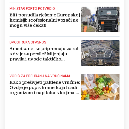
MINISTAR FORTO POTVRDIO
BiH ponudila rješenje Europskoj
komisiji: Profesionalni vozači ne
mogu više čekati
DVOSTRUKA OPASNOST
Amerikanci se pripremaju za rat
s dvije supersile? Mijenjaju
pravila i uvode taktičko
nuklearno oružje
VODIČ ZA PREHRANU NA VRUĆINAMA
Kako preživjeti paklene vrućine:
Ovdje je popis hrane koja hladi
organizam i napitaka s kojima si
činite 'medvjeđu uslugu'