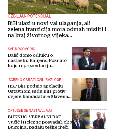
OZBILJAN POTENCIJAL
BiH ulazi u novi val ulaganja, ali
zelena tranzicija mora odmah misliti i
na kraj životnog vijeka
vjetroelektrana
SVE DOGOVORIO
Dalić donio odluku o
nastavku karijere! Poznato
koju reprezentaciju
preuzima
ISCRPNO OBRAZLOŽILI RAZLOGE
HSP BiH podnio apelaciju
Ustavnom sudu BiH protiv
ovjere kandidature Slavena
Kovačevića
OPTUŽBE SE NASTAVLJAJU
BUKNUO VERBALNI RAT
Vučić i Helez se posvađali oko
Bugojna, padaju teške riječi