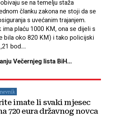
obivaju se na temelju staža
 jednom članku zakona ne stoji da se
osiguranja s uvećanim trajanjem.
k ima plaću 1000 KM, ona se dijeli s
e bila oko 820 KM) i tako policijski
21 bod....
danju Večernjeg lista BiH...
rite imate li svaki mjesec
na 720 eura državnog novca