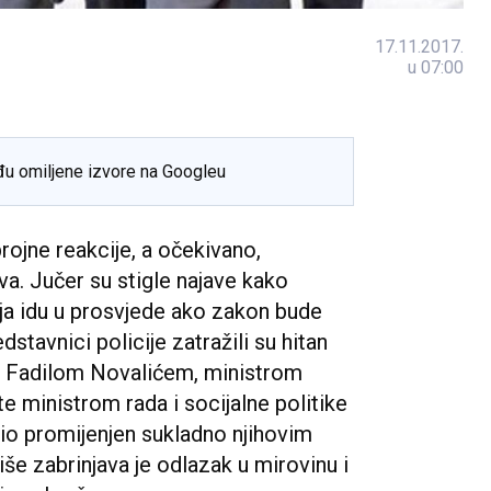
17.11.2017.
u 07:00
đu omiljene izvore na Googleu
rojne reakcije, a očekivano,
ova. Jučer su stigle najave kako
ja idu u prosvjede ako zakon bude
stavnici policije zatražili su hitan
m Fadilom Novalićem, ministrom
ministrom rada i socijalne politike
o promijenjen sukladno njihovim
iše zabrinjava je odlazak u mirovinu i