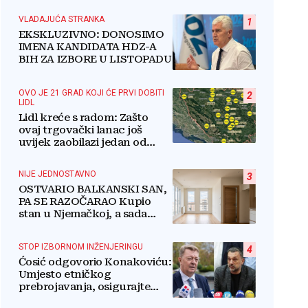
VLADAJUĆA STRANKA
1
EKSKLUZIVNO: DONOSIMO
IMENA KANDIDATA HDZ-A
BIH ZA IZBORE U LISTOPADU
OVO JE 21 GRAD KOJI ĆE PRVI DOBITI
2
LIDL
Lidl kreće s radom: Zašto
ovaj trgovački lanac još
uvijek zaobilazi jedan od
najvećih gradova u BiH?
NIJE JEDNOSTAVNO
3
OSTVARIO BALKANSKI SAN,
PA SE RAZOČARAO Kupio
stan u Njemačkoj, a sada
razmišlja o povratku
STOP IZBORNOM INŽENJERINGU
4
Ćosić odgovorio Konakoviću:
Umjesto etničkog
prebrojavanja, osigurajte
stvarnu ravnopravnost