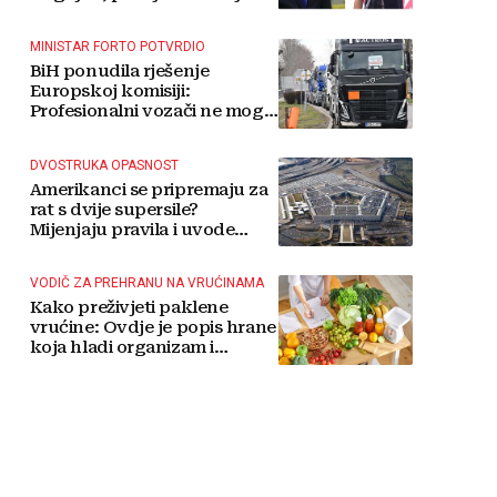
MINISTAR FORTO POTVRDIO
BiH ponudila rješenje
Europskoj komisiji:
Profesionalni vozači ne mogu
više čekati
DVOSTRUKA OPASNOST
Amerikanci se pripremaju za
rat s dvije supersile?
Mijenjaju pravila i uvode
taktičko nuklearno oružje
VODIČ ZA PREHRANU NA VRUĆINAMA
Kako preživjeti paklene
vrućine: Ovdje je popis hrane
koja hladi organizam i
napitaka s kojima si činite
'medvjeđu uslugu'