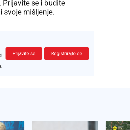
rijavite se i budite
ti svoje mišljenje.
Prijavite se
Registrirajte se
ki
.