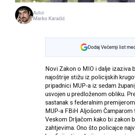
Autor
Marko Karačić
Dodaj Večernji list me
Novi Zakon o MIO i dalje izaziva b
najoštrije stižu iz policijskih krug
pripadnici MUP-a iz sedam župani
usvojen u predloženom obliku. Pred
sastanak s federalnim premijero
MUP-a FBiH Aljošom Čamparom te 
Veskom Drljačom kako bi zakon bi
zahtjevima. Ono što policajce najv