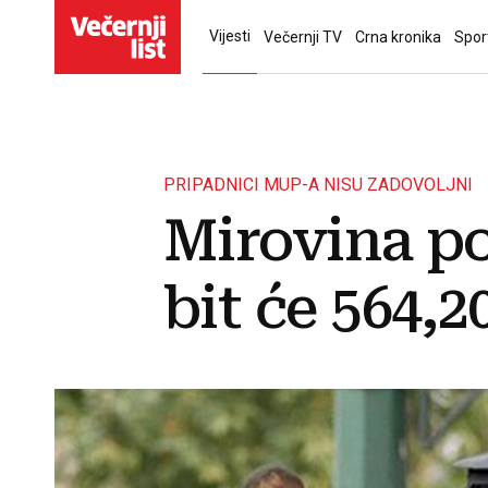
Vijesti
Večernji TV
Crna kronika
Spor
PRIPADNICI MUP-A NISU ZADOVOLJNI
Mirovina po
bit će 564,