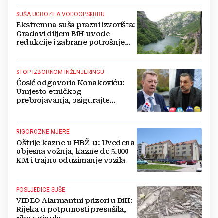
SUŠA UGROZILA VODOOPSKRBU
Ekstremna suša prazni izvorišta:
Gradovi diljem BiH uvode
redukcije i zabrane potrošnje
vode, posebno teško u
Hercegovini
STOP IZBORNOM INŽENJERINGU
Ćosić odgovorio Konakoviću:
Umjesto etničkog
prebrojavanja, osigurajte
stvarnu ravnopravnost Hrvata
RIGOROZNE MJERE
Oštrije kazne u HBŽ-u: Uvedena
objesna vožnja, kazne do 5.000
KM i trajno oduzimanje vozila
POSLJEDICE SUŠE
VIDEO Alarmantni prizori u BiH:
Rijeka u potpunosti presušila,
riba uginula