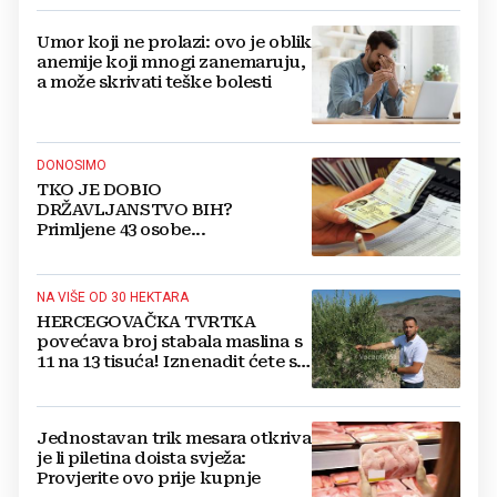
Umor koji ne prolazi: ovo je oblik
anemije koji mnogi zanemaruju,
a može skrivati teške bolesti
DONOSIMO
TKO JE DOBIO
DRŽAVLJANSTVO BIH?
Primljene 43 osobe...
NA VIŠE OD 30 HEKTARA
HERCEGOVAČKA TVRTKA
povećava broj stabala maslina s
11 na 13 tisuća! Iznenadit ćete se
kako ih štite
Jednostavan trik mesara otkriva
je li piletina doista svježa:
Provjerite ovo prije kupnje