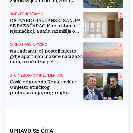
zaobilazi jedan od najvećih
gradova u BiH?
NIJE JEDNOSTAVNO
3
OSTVARIO BALKANSKI SAN, PA
SE RAZOČARAO Kupio stan u
Njemačkoj, a sada razmišlja o
povratku
MIRNO I PRISTUPAČNO
4
Na Jadranu još postoji mjesto
gdje apartman možete naći za 35
eura, a ručati za pet
STOP IZBORNOM INŽENJERINGU
5
Ćosić odgovorio Konakoviću:
Umjesto etničkog
prebrojavanja, osigurajte
stvarnu ravnopravnost Hrvata
UPRAVO SE ČITA