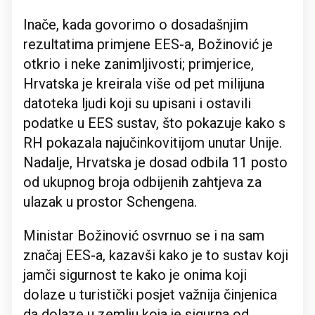
Inače, kada govorimo o dosadašnjim
rezultatima primjene EES-a, Božinović je
otkrio i neke zanimljivosti; primjerice,
Hrvatska je kreirala više od pet milijuna
datoteka ljudi koji su upisani i ostavili
podatke u EES sustav, što pokazuje kako s
RH pokazala najučinkovitijom unutar Unije.
Nadalje, Hrvatska je dosad odbila 11 posto
od ukupnog broja odbijenih zahtjeva za
ulazak u prostor Schengena.
Ministar Božinović osvrnuo se i na sam
značaj EES-a, kazavši kako je to sustav koji
jamči sigurnost te kako je onima koji
dolaze u turistički posjet važnija činjenica
da dolaze u zemlju koja je sigurna od