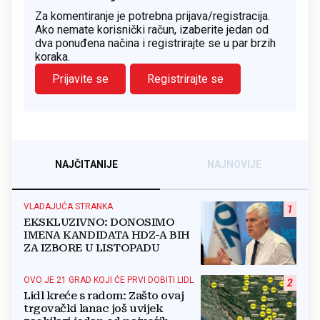
Za komentiranje je potrebna prijava/registracija.
Ako nemate korisnički račun, izaberite jedan od
dva ponuđena načina i registrirajte se u par brzih
koraka.
Prijavite se
Registrirajte se
NAJČITANIJE
NAJNOVIJE
VLADAJUĆA STRANKA
1
EKSKLUZIVNO: DONOSIMO
IMENA KANDIDATA HDZ-A BIH
ZA IZBORE U LISTOPADU
OVO JE 21 GRAD KOJI ĆE PRVI DOBITI LIDL
2
Lidl kreće s radom: Zašto ovaj
trgovački lanac još uvijek