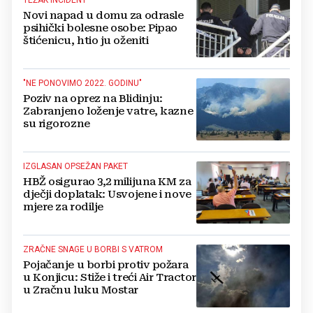
TEŽAK INCIDENT
Novi napad u domu za odrasle
psihički bolesne osobe: Pipao
štićenicu, htio ju oženiti
"NE PONOVIMO 2022. GODINU"
Poziv na oprez na Blidinju:
Zabranjeno loženje vatre, kazne
su rigorozne
IZGLASAN OPSEŽAN PAKET
HBŽ osigurao 3,2 milijuna KM za
dječji doplatak: Usvojene i nove
mjere za rodilje
ZRAČNE SNAGE U BORBI S VATROM
Pojačanje u borbi protiv požara
u Konjicu: Stiže i treći Air Tractor
u Zračnu luku Mostar