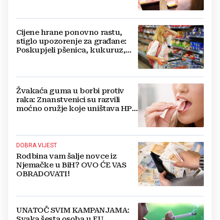
Cijene hrane ponovno rastu,
stiglo upozorenje za građane:
Poskupjeli pšenica, kukuruz,
šećer i biljna ulja
Žvakaća guma u borbi protiv
raka: Znanstvenici su razvili
moćno oružje koje uništava HPV
i bakterije
DOBRA VIJEST
Rodbina vam šalje novce iz
Njemačke u BiH? OVO ĆE VAS
OBRADOVATI!
UNATOČ SVIM KAMPANJAMA:
Svaka šesta osoba u EU