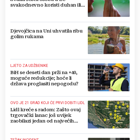
svakodnevno koristi duhan ili
srodne proizvode
Djevojčica na Uni uhvatila ribu
golim rukama
LJETO ZA UDŽBENIKE
BiH se deseti dan prži na +40,
moguće redukcije; hoće li
država proglasiti nepogodu?
OVO JE 21 GRAD KOJI ĆE PRVI DOBITI LIDL
Lidl kreće s radom: Zašto ovaj
trgovački lanac još uvijek
zaobilazi jedan od najvećih
gradova u BiH?