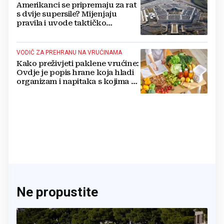
Amerikanci se pripremaju za rat
s dvije supersile? Mijenjaju
pravila i uvode taktičko
nuklearno oružje
VODIČ ZA PREHRANU NA VRUĆINAMA
Kako preživjeti paklene vrućine:
Ovdje je popis hrane koja hladi
organizam i napitaka s kojima si
činite 'medvjeđu uslugu'
Ne propustite