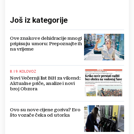
Još iz kategorije
Ove znakove dehidracije mnogi
pripisuju umoru: Prepoznajte ih
na vrijeme
8. I 9. KOLOVOZ
Novi Večernji list BiH za vikend:
Aktualne priče, analize i novi
broj Obzora
Ovo su nove cijene goriva? Evo
što vozače čeka od utorka