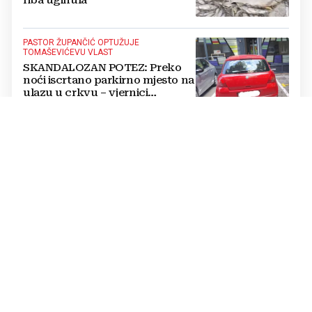
PASTOR ŽUPANČIĆ OPTUŽUJE
TOMAŠEVIĆEVU VLAST
SKANDALOZAN POTEZ: Preko
noći iscrtano parkirno mjesto na
ulazu u crkvu – vjernici
preskaču preko automobila
RASTU MIROVINE I DODACI
Vlada RH popravlja položaj
branitelja: Rast najnižih mirovina
i ukidanje smanjenja osjetit će se
i u BiH
KRAJ SCHMIDTOVE ERE
Zaokret u odnosima: Vlasti RS-a
prekinule bojkot OHR-a i sastale
se s Crishockom
VATRA PRIJETILA OBITELJSKIM KUĆAMA
Serija požara u ŽZH: U Grudama i