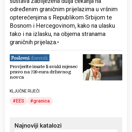
sustava zabilježena dulja čekanja na
određenim graničnim prijelazima u vršnim
opterećenjima s Republikom Srbijom te
Bosnom i Hercegovinom, kako na ulasku
tako i na izlasku, na objema stranama
graničnih prijelaza.•
Provjerite imate li svaki mjesec
pravo na 720 eura državnog
novca
KLJUČNE RIJEČI
EES
granica