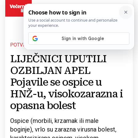
BiH
POTVRĐENA DVA SLUČAJA
Povratak na članak
LIJEČNICI UPUTILI
OZBILJAN APEL
Pojavile se ospice u
HNŽ-u, visokozarazna i
opasna bolest
Ospice (morbili, krzamak ili male
boginje), vrlo su zarazna virusna bolest,